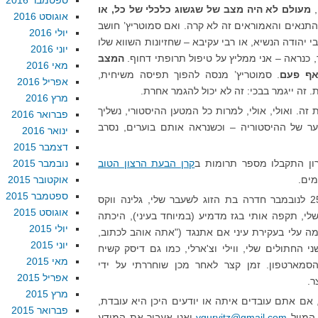
ספטמבר 2016
,
מעולם לא היה מצב של שגשוג כלכלי של כל, או
אוגוסט 2016
התנאים והאמוראים זה לא קרה. ואם סמוטריץ’ חושב
יולי 2016
י יהודה הנשיא, או רבי עקיבא – שחזיונות השווא שלו
יוני 2016
, כנראה – אני ממליץ על טיפול תרופתי דחוף.
המצב
מאי 2016
אף פעם
. סמוטריץ’ מנסה להפוך תפיסה משיחית,
אפריל 2016
 זה ייגמר בבכי: זה לא יכול להגמר אחרת.
מרץ 2016
ת זה. ואולי, אולי, למרות כל המטען ההיסטורי, נשליך
פברואר 2016
 של ההיסטוריה – וכשנראה אותם בוערים, נסרב
ינואר 2016
דצמבר 2015
ון התקבלו מספר תרומות ב
קרן הבעת הרצון הטוב
נובמבר 2015
מים.
אוקטובר 2015
ספטמבר 2015
: ב-25 לנובמבר חדרה בת הזוג לשעבר שלי, גלינה ווקס
אוגוסט 2015
שלי, תקפה אותי בגז מדמיע (במיוחד בעיני), היכתה
יולי 2015
מה עלי בעקירת עיני אם אתנגד ("אתה אוהב לכתוב,
יוני 2015
ני החתולים שלי, ווילי וצ'ארלי, כמו גם דיסק קשיח
מאי 2015
סמארטפון. זמן קצר לאחר מכן שוחררתי על ידי
אפריל 2015
ר.
מרץ 2015
אם אתם עובדים איתה או יודעים היכן היא עובדת,
פברואר 2015
 המייל
ygurvitz@gmail.com
ואני אעביר את המידע