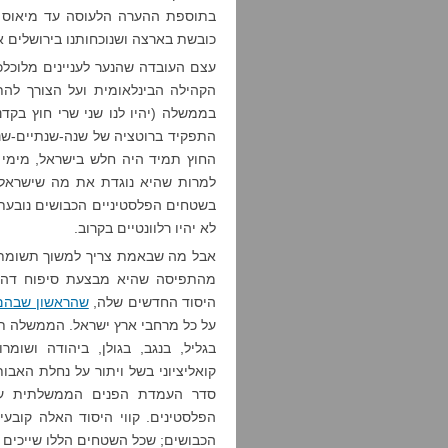
בתוספת ההערה הלעוסה עד מיאוס על
כובשת בארצה ושנוכחותנו בירושלים א
עצם העובדה שהנער לעניינים מלוכל
הקהילה הבינלאומית ועל הצורך לה
בממשלה (יהיו לנו שני שרי חוץ בקד
התפקיד ברוטציה של שנה-שנתיים-שנה
החוץ תמיד היה חלש בישראל, מימי 
למרות שהיא נוגדת את מה שישרא
בשטחים הפלסטיניים הכבושים נובעת
לא יהיו רלוונטיים בקרוב.
אבל מה שבאמת צריך למשוך תשומת 
מהתפיסה שהיא מבצעת סיפוח דה 
היסוד החדשים שלה,
שהראשון שבהם
על כל מרחבי ארץ ישראל. הממשלה ת
בגליל, בנגב, בגולן, ביהודה ושומ
קואליציוני בשל ויתור על נחלת האב
סדר העמדת הפנים הממשלתית על 
הפלסטינים. קווי היסוד האלה קובע
הכבושים; שכל השטחים הללו שייכים ל