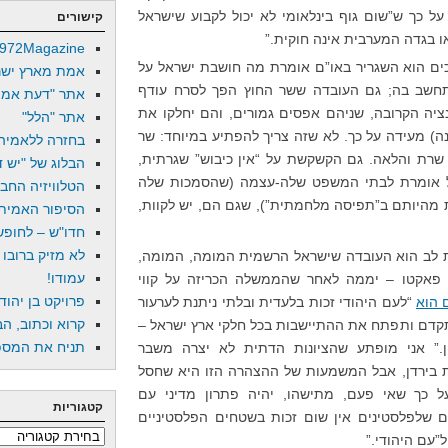
 כך ש”שום גוף בינלאומי לא יכול לקבוע שישראל
קישורים
ו בגדה המערבית אינה חוקית.”
972Magazine
כים הוא השגריר באו”ם אומרת מה חושבת ישראל על
אמת מארץ ישר
תחשב בה; גם העובדה ששר החוץ הפך לסרח עודף
אתר "דעת אמת
נציה הקרובה, שניהם אפסים גמורים, והם יחלקו את
אתר "הלל"
) מעידה על כך. לא שזה צריך להפתיע במיוחד: שר
בחזרה ללאמיה
שרת והלאה. גם הקשקשת על “אין כיבוש” שגרתית,
הבלוג של "יש די
ל אומרת לבתי המשפט שלה-עצמה (שהסמכות שלה
הטלוויזיה החב
 מהיותם ב”תפיסה מלחמתית”), שגם הם, יש לקוות,
הסיפור האמיתי
חדו"ש – לחופש 
לא מזיק ברובו
לב הוא העובדה שישראל הרשמית המומה, המומה,
עמודו!
פאקטו – יממה לאחר שהממשלה הכריזה על קווי
פרויקט בן יהוד
 הוא
“לעם היהודי זכות בלעדית ובלתי ניתנת לערעור
קרוא וכתוב, הב
קדם ותפתח את ההתיישבות בכל חלקי ארץ ישראל –
תניח את המספר
רון.” אני מופתע שהציונות הדתית לא יצרה משבר
ות בירדן, אבל המשמעות של ההצהרה הזו היא שחסל
כך שאי פעם, מתישהו, יהיה פתרון מדיני עם
קטגוריות
ים שלפלסטינים אין שום זכות בשטחים הפלסטיניים
קטגוריות
”עם היהודי.”