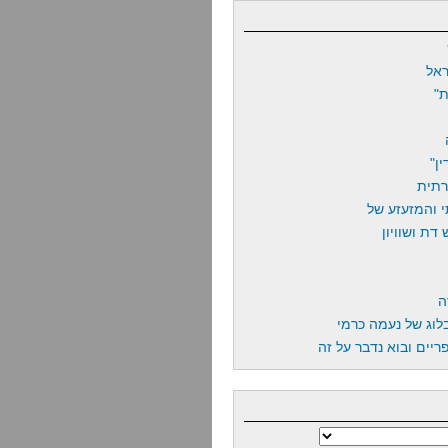
אל
"
ן"
רתית
 והמזעזע של
דת ושוויון
ה
לוג של נעמה כרמי
יים ובוא נדבר על זה