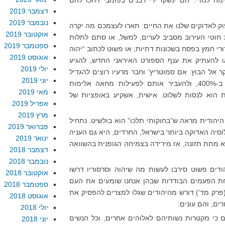
ה למדי. הם ינשקו ידי רבנים בפומבי ויחכו להם
דצמבר 2019
נובמבר 2019
וק לאדוקים שלנו את החיים: תארו לעצמכם מה יקרה
אוקטובר 2019
חוטי העירוב מסביב לערים, למשל, או סתם לתלות
ספטמבר 2019
ורי חמץ בפסח בשכונות דתיות; או פשוט לכתוב “יהוה
אוגוסט 2019
ו להעתיק את ענף הספורט האיראני החדש, להגיע
יולי 2019
 אל הבוץ. אם סמוטריץ’ וחבר מרעיו רוצים להגדיל
יוני 2019
את מספר האתאיסטים הישראלים ב-400%, ולהעביר אותם לפעילות מחאה אלימות
מאי 2019
הוא לנסות לשלוט. אישית, אשקיע באופציות של
אפריל 2019
מרץ 2019
היהודית מראה ש”בחוקותי תלכו” הוא בולשיט. נתחיל
פברואר 2019
סיה האדוקה ביותר בישראל, החרדים, היא גם העניה
ינואר 2019
לא מתת תזונה, אז מירידה בצמיחה הגופנית בהשוואה
דצמבר 2018
נובמבר 2018
ודים פשוט סירבו לעשות מה שיהוה וסרסוריו דרשו
אוקטובר 2018
ת הפעמים הבודדות שבהן אנחנו שומעים את העם
ספטמבר 2018
(פרק מד’) דורש מהיהודים שגלו למצרים להפסיק את
אוגוסט 2018
רים, והם עונים:
יולי 2018
ים כי מקטרות נשותיהם לאלוהים אחרים, וכל הנשים
יוני 2018