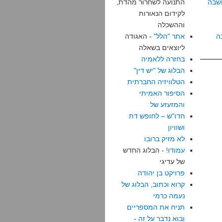
שבה
התנועה לשחרור מהדת,
לקידום הנאורות
וההשכלה
ה
אתר "הלל"
- האגודה
ליוצאים בשאלה
בחזרה ללאמיה
הבלוג של "יש דין"
הטלוויזיה החברתית
הסיפור האמיתי
והמזעזע של
חדו"ש – לחופש דת
ושוויון
לא מזיק ברובו
עמודו!
- הבלוג החדש
של עדיגי
פרויקט בן יהודה
קרוא וכתוב, הבלוג של
נעמה כרמי
תניח את המספריים
ובוא נדבר על זה
-