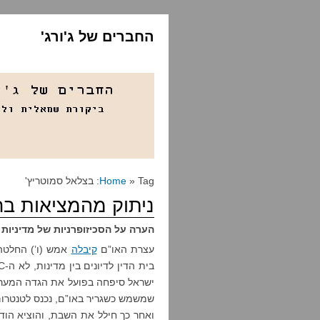
החברים של ג'ורג'
» Tag: בצלאל סמוטריץ'
Home
ניתוק מהמציאות בר
הערה על הסכיזופרניות של מדיניות
עצרת האו”ם
קיבלה
ישראל סיפחה בפועל את הגדה המערבית
שמשמש כשגריר באו”ם, נכנס לטנטרום 
ואחר כך חילל את השבת, והוציא הודע