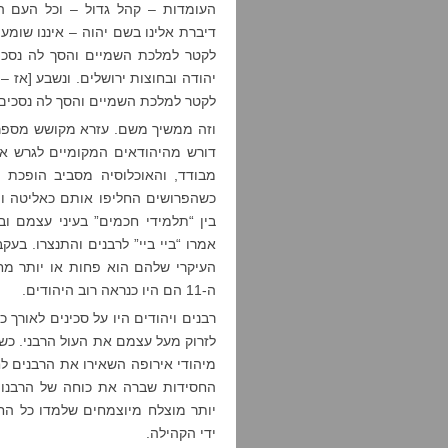
העומדות – קהל גדול – וכל העם ה
דיברת אלינו בשם יהוה – איננו שומע
לקטר למלכת השמיים והסך לה נסכים, 
יהודה ובחוצות ירושלים. ונשבע [אז – 
לקטר למלכת השמיים והסך לה נסכים, 
וזה ממשיך משם. עזרא מקושש מספר ק
דורש מהיהודאים המקומיים לגרש את
מבודד, והאוכלוסיה מסביב הופכת 
כשהפרושים החליפו אותם כאליטה ומ
בין “תלמידי חכמים” בעיני עצמם וב
אמרו “ביי ביי” לרבנים והתנצרו. ב
ה-11 הם היו כנראה רוב היהודים.
רבנים ויהודים היו על סכינים לאורך
החסידות שברה את כוחה של הרבנות 
יותר מוצלח מיוצמחים שלמדו כל הח
ידי הקהילה.