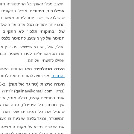
וחשוב מכל: לאורך כל ההיסטוריה הזו
אפילו רוב, היהודים
. אפילו בתקופת 
שיש לו קשר ישיר יותר ליהוה מאשר רב
הרגו יותר יהודים מכל אדם עד היטלר
של “בחוקותי תלכו” לא התקיים 
תפיסה של קץ הימים, לתפיסה כלכלית.
ואולי, אולי, אז מי שיישאר פה יבין א
את הסמוטריצ’ים לפח האשפה הבוער
אפילו להשתין עליהם.
הערה מנהלתית
: מאז הפוסט האחר
והתודה
. אני רוצה להודות בזאת לתור
הערה אישית (טריגר אלימות)
(מייל:
galinav@gmail.com
) לדירה 
אותי בחפצים קהים, כבלה אותי, איי
איך תכתוב בלי עיניים"), גנבה את ש
שהכיל את כל הגיבויים שלי ואת ה
המשטרה, וכנגד גלינה יש כעת צו מעצ
אם יש לכם מידע על מקום הימצאה, 
אנא העבירו לי את הפרטים לכתובת