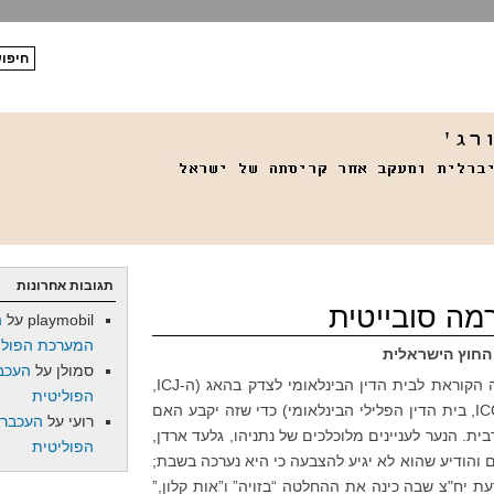
תגובות אחרונות
מה סובייטית
playmobil
על
ה
המערכת הפולי
 החוץ הישראלית
סמולן
על
העכב
אמש (ו’) החלטה הקוראת לבית הדין הבינלאומי לצדק בהאג (ה-ICJ,
הפוליטית
בית הדין לדיונים בין מדינות, לא ה-ICC, בית הדין הפלילי הבינלאומי) כדי שזה יקבע האם
רועי
על
העכברו
. הנער לעניינים מלוכלכים של נתניהו, גלעד ארדן,
הפוליטית
והודיע שהוא לא יגיע להצבעה כי היא נערכה בשבת;
ת יח"צ שבה כינה את ההחלטה “בזויה” ו”אות קלון,”