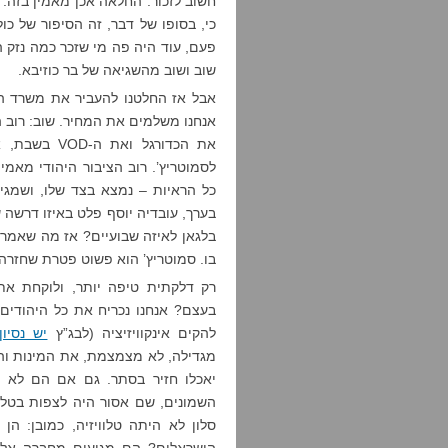
חשוב לזכור: החלאה אכן מאמין בזה. 
פעם, עוד היה פה מי שזכר כמה נזק ה
שוב ושוב מהשגיאה של בר כוזיבא.
אנחנו משלמים את המחיר. שוב: רוב ה
את הכדורגל ו
לסמוטריץ’. רוב הציבור היהודי מאמ
כל הראיות – נמצא בצד שלו, ושמגיע 
בערך, עובדיה יוסף פלט באיזו דרשה 
בלגאן לאיזה שבועיים? אז מה שאמר
בו. סמוטריץ’ הוא פשוט פטרת שחזרה.
רק דלקתית טיפה יותר, ולוקחת את
בעצם? אנחנו נכריח את כל היהודים ל
להקים אינקוויזיציה (לבג”ץ
יש נסיו
מגדילה, לא מצמצמת, את המינות והכ
יאכלו חזיר בסתר. גם אם הם לא א
השמונים, שם אסור היה לצפות בטלוו
סלון לא היתה טלוויזיה, כמובן: הן