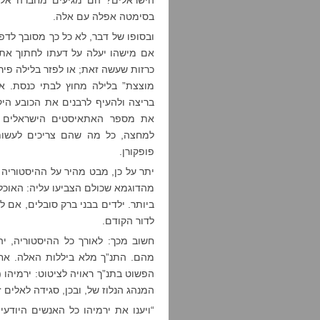
הישראלים? הם מגיעים מחברה אלימ
בסימטה אפלה עם אלה.
ובסופו של דבר, לא כל כך מסובך לדפ
אם מישהו יעלה על דעתו לחתוך את 
כרזות שעשה זאת; או לפזר בלילה פיר
מוצצת” בלילה מחוץ לבתי כנסת. א
בריצה ולהעיף לרבנים את הכובע היקר
למחצה, כל מה שהם צריכים לעשות 
פופקורן.
יתר על כן, מבט מהיר על ההיסטוריה 
מהדוגמא שכולם הצביעו עליה: האוכלו
ביותר. ילדים בבני ברק סובלים, אם 
לדור הקודם.
חשוב מכך: לאורך כל ההיסטוריה, יה
מהם. התנ”ך מלא ביללות האלה. אח
הפשוט בתנ”ך ראויה לציטוט: ירמיהו 
המנהג הנלוז של, ובכן, סגידה לאלים ז
“ויענו את ירמיהו כל האנשים היודע