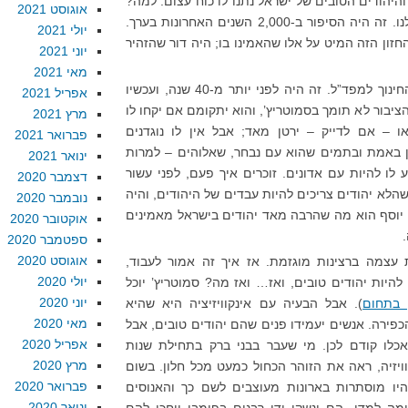
והיהודים הטובים של ישראל נתנו לו כוח עצום. למה?
אוגוסט 2021
כי, בסופו של דבר, זה הסיפור של כולנו. זה היה הסיפור ב-2,000 השנים האחרונות בערך.
יולי 2021
חזון הזה המיט על אלו שהאמינו בו; היה דור שהזהיר
יוני 2021
מאי 2021
אבל אז החלטנו להעביר את משרד החינוך למפד”ל. זה היה לפני יותר מ-40 שנה, ועכשיו
אפריל 2021
ציבור לא תומך בסמוטריץ’, והוא יתקומם אם יקחו לו
מרץ 2021
את ה-VOD בשבת, או – אם לדייק – ירטן מאד; אבל אין לו נוגדנים
פברואר 2021
ין באמת ובתמים שהוא עם נבחר, שאלוהים – למרות
ינואר 2021
לו להיות עם אדונים. זוכרים איך פעם, לפני עשור
דצמבר 2020
שהלא יהודים צריכים להיות עבדים של היהודים, והיה
נובמבר 2020
 יוסף הוא מה שהרבה מאד יהודים בישראל מאמינים
אוקטובר 2020
ספטמבר 2020
אוגוסט 2020
 עצמה ברצינות מוגזמת. אז איך זה אמור לעבוד,
יולי 2020
היות יהודים טובים, ואז… ואז מה? סמוטריץ’ יוכל
יוני 2020
ן בתחום
). אבל הבעיה עם אינקוויזיציה היא שהיא
מאי 2020
פירה. אנשים יעמידו פנים שהם יהודים טובים, אבל
אפריל 2020
כלו קודם לכן. מי שעבר בבני ברק בתחילת שנות
מרץ 2020
יזיה, ראה את הזוהר הכחול כמעט מכל חלון. בשום
פברואר 2020
 היו מוסתרות בארונות מעוצבים לשם כך והאנוסים
ינואר 2020