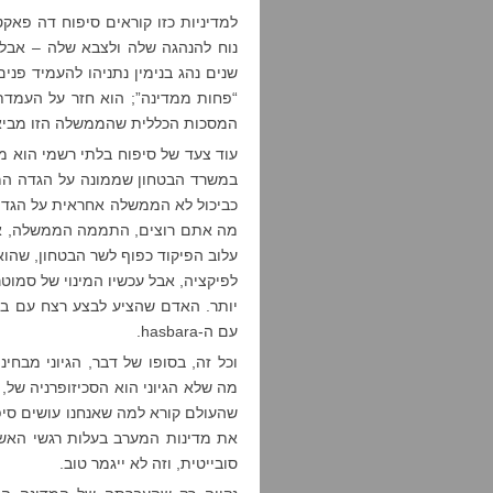
למדיניות כזו קוראים סיפוח דה פאקט
שנים נהג בנימין נתניהו להעמיד פנ
“פחות ממדינה”; הוא חזר על העמדת 
המסכות הכללית שהממשלה הזו מביאה
עוד צעד של סיפוח בלתי רשמי הוא מינ
במשרד הבטחון שממונה על הגדה המ
כביכול לא הממשלה אחראית על הגדה
מה אתם רוצים, התממה הממשלה, אנחנ
עלוב הפיקוד כפוף לשר הבטחון, שה
לפיקציה, אבל עכשיו המינוי של סמוט
יותר. האדם שהציע לבצע רצח עם ב
עם ה-hasbara.
וכל זה, בסופו של דבר, הגיוני מבח
מה שלא הגיוני הוא הסכיזופרניה של,
שהעולם קורא למה שאנחנו עושים סיפוח
את מדינות המערב בעלות רגשי האשמ
סובייטית, וזה לא ייגמר טוב.