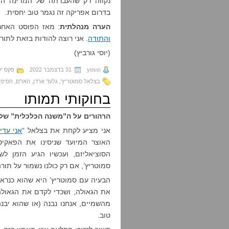
נקווה רק שהעברתה של המדינה היה
בדרום אפריקה זה נגמר טוב יחסית.
הערה מנהלתית
: מאז הפוסט האחר
והתודה
. אני רוצה להודות בזאת לתור
(יוסי גורביץ)
yossi
31 בדצמבר 2022
פקס י
בצלאל סמוטריץ'
,
גלעד ארדן
,
האו"ם
,
הסיפו
בחוקותי תמותו
הרהורים על ה”משנה הכלכלית” של
אני מציע לקחת את בצלאל “
אני עדי
האוצר המיועד שניסינו את הפאקיט
הסוציאליזם, ועכשיו הגיע הזמן ל
סמוטריץ’, אם רק כולנו נשמור על תורה
הבעיה עם סמוטריץ’ היא שהוא כנרא
את הגאולה, ושכדי לקדם את הגאולה צ
מהשמיים, אנחנו נבנה (או שהוא יבנה
טוב.