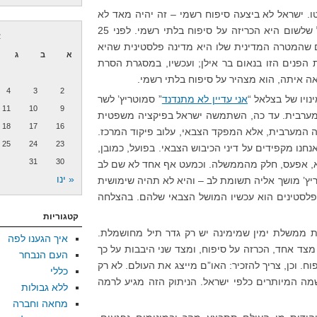
ו. ישראל לא ביצעה סיפוח רשמי – זה יהיה מאד לא
נוח להנהגה שלה ולצבא שלה – אבל שלשום היא הכריזה על סיפוח בלתי רשמי. לפני 25
א
ים שהמטרה המדינית שלו היא מדינה פלסטינית שהיא
א
ב
ג
הפנים הזו בנאום בר אילן; ועכשיו, במסגרת הסרת
 איתה, הוא מצהיר על סיפוח בלתי רשמי.
4
3
2
ויו של בצלאל “
אני עדיין לא מתנדנד
” סמוטריץ’ לשר
11
10
9
ערבית. עד כה, השתמשה ישראל בפיקציה משפטית
18
17
16
 המערבית, אלא המפקד הצבאי, עלוב פיקוד המרכז.
25
24
23
ו מקפידים על דיני הכיבוש הצבאי. בפועל, כמובן,
31
30
וא, אפעס, חלק מהממשלה. וכמעט אף אחד לא שם לב
« ינו
ריץ’ מושך אליה תשומת לב – והיא לא תהיה שימושית
פלסטינים הוא עכשיו המושל הצבאי שלהם. בהצלחה
קטגוריות
ינת ממשלת ימין שמימינה יש רק גדר תיל מחושמלת.
איך הגענו לפה
 מצד אחד, הכרזה על סיפוח, ומצד שני היבבות על כך
העם הנבחר
. וכן, צריך להזכיר: האו”ם מייצג את העולם. לא רק
כללי
ה המיותרים כלפי ישראל. הניתוק הזה מגיע לרמה
ללא גבולות
מחאה וחברה