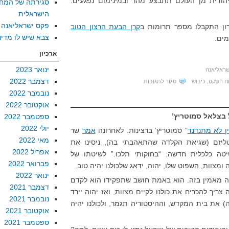
ודית מן העולם תתבצע מהר ובמינימום נפגעים.
סגירתה של המח
הישראלית
פקס ישראליאנה
ון התקבלו מספר תרומות ב
קרן הבעת הרצון הטוב
צבא שיש לו מדינ
מים.
ארכיון
ינואר 2023
שראליאנה
דצמבר 2022
על
ח השקט
,
כיבוש
סגור לתגובות
נובמבר 2022
ניתוק
אוקטובר 2022
מהמציאות
 בצלאל סמוטריץ’
ספטמבר 2022
ברמה
יולי 2022
סובייטית
ין לא מתנדנד
” סמוטריץ’ ברצינות. לאחרונה
אמר
שר
מאי 2022
ליזם (שגיאת הקלדה שהתאהבתי בה), ניסינו את
אפריל 2022
שיטה כלכלית חדשה: “בחוקותי תלכו.” לשיטתו של
פברואר 2022
 ומצוות, השפוט שלו, יהוה, ידאג שלכולנו יהיה טוב.
ינואר 2022
ה מאמין בזה. הוא באמת חושב שתפקידו הוא לקדם
דצמבר 2021
ריך להכריח את כולנו לקיים מצוות, ואז יהוה יירד
נובמבר 2021
) את בית המקדש, וההיסטוריה תגמר, ולכולנו יהיה
אוקטובר 2021
ספטמבר 2021