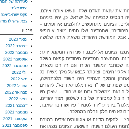
סגירתה של המח
הישראלית
יהדות את שנאת האדם שלה, ונשאו אותה איתם.
פקס ישראליאנה
ה הבסיס לבנייתה של ישראל. כן, יהיו ביניהם
צבא שיש לו מדינ
ליים. הציונים מתחפשים לחלוצים אירופאים –
יהודים", שהמדינה שלו תהיה מוצב אירופאי
ארכיון
. אבל המורשת היהודית נושאת איתה שלושה
ינואר 2023
דצמבר 2022
מצו הציונים אל ליבם. השני היה חמקמק יותר:
נובמבר 2022
דינה. המחשבה המדינית היהודית קפאה בשלב
אוקטובר 2022
ה שכותבי המשנה הכירו ועם זה הם נשארו.
ספטמבר 2022
אל קץ הימים, וציפתה לבואו של מלך משיח. כל
יולי 2022
חרון והמלך העתידי היה חשוד מלכתחילה,
מאי 2022
מס שפתיים של "דינא דמלכותא דינא", ליהודים
אפריל 2022
 הונאת ממשלות זרות או שיחודן – שאכן היו
פברואר 2022
ה הוביל למסורת של בוז לשלטון מצד יהודים.
ינואר 2022
כה" ביוונית; "ירד לטמיון" פירושו דבר שאבד,
דצמבר 2021
דים לא היה חלק ונחלה בממלכה.
נובמבר 2021
אוקטובר 2021
– להקים מדינה או אוטונומיה אידית במזרח
ספטמבר 2021
מלחמת העולם השניה והשואה. הציונים מצאו את