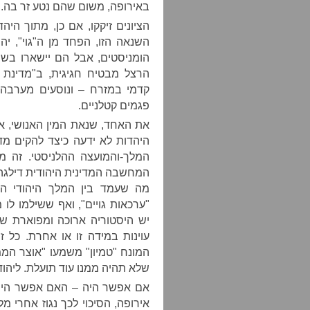
באירופה, משום שהם נטע זר בה.
הציונים זיקקו, אם כן, מתוך ה
השנאה הזו, הפחד מן ה"גוי", יהי
הומניסטים, אבל הם יישארו בשו
הרצל מבטיח חגיגית, ב"מדינת ה
קדמי במזרח – ונוסעים מערבה
פגמים קטלניים.
את האחד, שנאת המין האנושי, אי
היהדות לא ידעה כיצד להקים מ
המלך-והמועצה ההלניסטי. זה מ
המחשבה המדינית היהודית דילגה 
מה שעמד בין המלך היהודי הא
"ערכאות גויים", ואף ששילמו לו 
יש היסטוריה ארוכה ומפוארת של
עוינות במידה זו או אחרת. כל ז
המונח "טמיון" משמעו "אוצר הממל
שלא תהיה ממנו עוד תועלת. ליהו
אם אפשר היה – האם אפשר היה? 
אירופה, הסיכוי לכך נגוז אחרי 