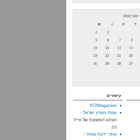
ינואר 2010
ד
ה
ו
ש
2
1
9
8
7
6
16
15
14
13
23
22
21
20
30
29
28
27
קישורים
972Magazine
אמת מארץ ישראל
-
הבלוג המשובח של אייל
ניב
אתר "דעת אמת"
-