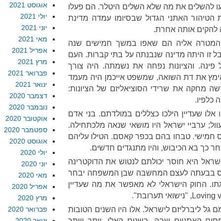
אוגוסט 2021
עו להשלים את מה שלא השלים היטלר. הם פעלו
יולי 2021
את הטיהור האתני הגדול שבסיומו עמדה מדינת
יוני 2021
ה להקים אותה אחרת.
מאי 2021
ל. המטרה אליה הם שאפו במשך חמישים שנה
אפריל 2021
בל זו היתה מדינה שנבנתה על בתי קברות. העם
מרץ 2021
פינה. והציונות נפחה את נשמתה. היה צורך
פברואר 2021
ן אימץ את דת השואה, שמשפט אייכמן היה מעמד
ינואר 2021
דשה מחקה את שרידי הסוציאליזם של הציונות:
דצמבר 2020
כלפיו.
נובמבר 2020
ו אלו שעדיין הילכו כצללים במולדתם. בני אדם
אוקטובר 2020
ול; ערביי ישראל היו מושאי שנאה מלכתחילה.
ספטמבר 2020
ס חמישי. טבחו בהם בכפר קאסם. הטילו עליהם
אוגוסט 2020
יולי 2020
ישראל היא חוסר יכולתם לנטוש את הדוקטרינה
יוני 2020
יחס בבעתה לעצם המחשבה שבן המשפחה יבחר
מאי 2020
וגתו. החוק הישראלי לא מאפשר את מה שעדיין
אפריל 2020
מרץ 2020
 גל ליברליזם לישראל. אלו היו השנים הטובות
פברואר 2020
ים האתניים שבה. בשנים האלו, יותר ויותר
ינואר 2020