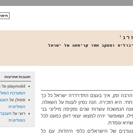
תגובות אחרונות
playmobil
על
ה
המערכת הפולי
י הרבה זמן, איך בעצם התדרדרה ישראל כל כך
סמולן
על
העכב
תי. היא הזכירה. הנה נסיון לענות על השאלה.
הפוליטית
מונה הנמשכת עשרות שנים ומקיפה מיליוני בני
רועי
על
העכברו
ו, ושאפשר יהיה למצוא יוצאי דופן כמעט לכל
הפוליטית
 שהיא עומדת.
וגדנים של הישראלים כלפי היהדות. עם כל