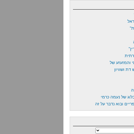
אל
"
ן"
רתית
 והמזעזע של
דת ושוויון
ה
לוג של נעמה כרמי
יים ובוא נדבר על זה