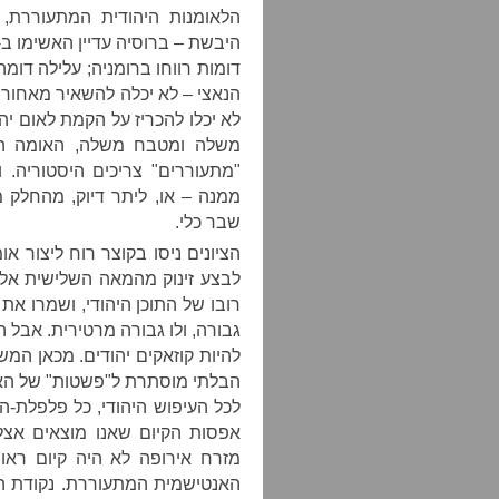
הלאומנות היהודית המתעוררת,
דומות רווחו ברומניה; עלילה דומה הו
הנאצי – לא יכלה להשאיר מאחוריה
לא יכלו להכריז על הקמת לאום י
משלה ומטבח משלה, האומה הא
"מתעוררים" צריכים היסטוריה. 
ממנה – או, ליתר דיוק, מהחלק
שבר כלי.
הציונים ניסו בקוצר רוח ליצור א
רובו של התוכן היהודי, ושמרו את
גבורה, ולו גבורה מרטירית. אבל
להיות קוזאקים יהודים. מכאן המ
הבלתי מוסתרת ל"פשטות" של האי
לכל העיפוש היהודי, כל פלפלת-
אפסות הקיום שאנו מוצאים אצל 
מזרח אירופה לא היה קיום ראוי 
האנטישמית המתעוררת. נקודת הס