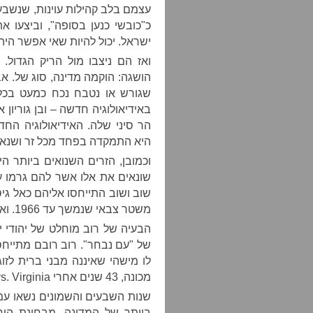
עצמם בלב קהילות עוינות, שנשב
כ"כובשי כנען בסופה", וביצעו 
ישראל. יכול להיות שאי אפשר הי
ואז הם ניצבו מול הריק הגדו
הושגה: הוקמה מדינה, סוג של. א
שגורש או נטבח נכח כמעט בכל 
באידיאולוגיה חדשה – ובן גוריו
הר סיני שלה. האידיאולוגיה הח
היא התמקדה בפחד מכל זר ושנאה 
וכמובן, הזרים השנואים ביותר הי
שונאים את אלו אשר להם גרמו עו
שוב ושוב התייחסו אליהם כאל גי
משטר צבאי שנמשך עד 1966. ואחר כך בא הכיבוש, והיו מתנגדים חדשים.
הבעיה של רוב מוחלט של יהודי 
של "עם נבחר". רוב רובם מתי
לו מישהי שאיננה מבני ברית לז
מכונה, 43 שנים אחרי Loving vs. Virginia, "נישואי תערובת".
שנות השבעים והשמונים נשאו עמם
ביותר של המדינה, מבחינת היחס