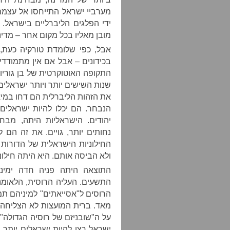
מערביי ישראל התייחסו אל עצמם
ידי הפלגים הליברליים בישראל.
מובן מאליו בכל מקום אחר – מדינ
אבל, כפי שלומדת טורקיה כעת
בכידונים – אבל אם אין מתמודדי
התקופה האוטוקרטית של בן גוריו
שנות השישים יותר ויותר ישראלים
את הזהות הליברלית הם דחו במיא
הנבחר. הם יכלו להיות ישראלים
יהודים. הישראליות היתה, מב
נחותים יותר, גויים. את זה הם ל
החילוניות הישראלית של הדורות
ולא הביסה אותם. היא היתה חילוני
התוצאה היתה פניה חדה ימינ
התשעים. העליה הרוסית, הלאומנ
הרוסים ל"אסייאתים" למיניהם תמי
מאד. ברית המועצות לא הצליחה
על ה"שובניזם של רוסיה הגדולה".
ישראל רצו להיות ישראלים יותר, 