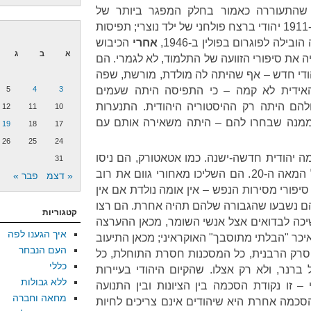
 שהתעוררה כאמור בחלק המפגר ביותר של
היבשת – ברוסיה עדיין האשימו ב-1911 יהודי ברצח פולחני של ילד נוצרי; תפיסות
בילה לפוגרום בפולין ב-1946,
אחרי
הכיבוש
א
ב
ג
 את סיפורי הזוועה של התלמוד, לא לגמרי. הם
הודי חדש – אף שהיתה לה מולדת, מורשת, שפה
ידית לא קמה – כי התפיסה היתה שעמים
3
4
5
ולהם היתה רק ההיסטוריה היהודית. התנערות
12
11
10
 ממנה שבחרו להם – היתה משאירה אותם עם
19
18
17
26
25
24
ומה יהודית חדשה-ישנה. כמו אטאטורק, הם ניסו
31
לבצע זינוק מהמאה השלישית אל המאה ה-20. הם השליכו מאחורי גוום את רוב
« דצמ
פבר »
 סיפורי מסירות הנפש – אין אומה נולדת אם אין
 הם נשבעו שהגבורה שלהם תהיה אחרת. הם רצו
קטגוריות
שיכה לבדואים אצל אנשי השומר, מכאן ההערצה
איך הגענו לפה
כר "הבלתי מתוסבך" האוקראיני; מכאן התיעוב
העם הנבחר
הסרק הרבנית, כל המסכנות חסרת התוחלת, כל
כללי
ברנר, ולא רק אצלו. שהקיום היהודי בעיירות
ללא גבולות
– זו נקודת הסכמה בין הציונות ובין התנועה
מחאה וחברה
כמה אחרת היא שיהודים אינם צריכים לחיות