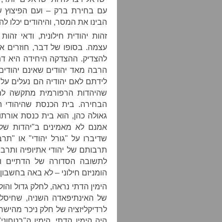
עם בחירת ברק – ועם הפיצוץ ש
הבינו את המסר, והיהודים יכלו 
זהות יהודית חילונית, ודאי זהו
להצדיק. ההצדקה היחידה היא דתי
הרבה מאד יהודים שאינם יהודי
שהיהדות הרפורמית מתקשה לתק
הבחירה. בית הכנסת שהיהודי הי
גאולה כהן, הוא בית כנסת אורת
אמנם לא מאמינים ב"יהדות של ה
שדיברו על "גורל יהודי" או "תרב
תרבותם של יהודי אתיופיה ותרבות
לתשובה הסדורה של הדתיים וה
הומניזם חילוני – לא באה בחשבון.
הימין הדתי נראה, לחלק גדול והול
של האינתיפאדה השניה, שחיסל 
לרדיקליזציה של חלק ניכר מהישרא
היה הימין הדתי. הימין ה"בטחו