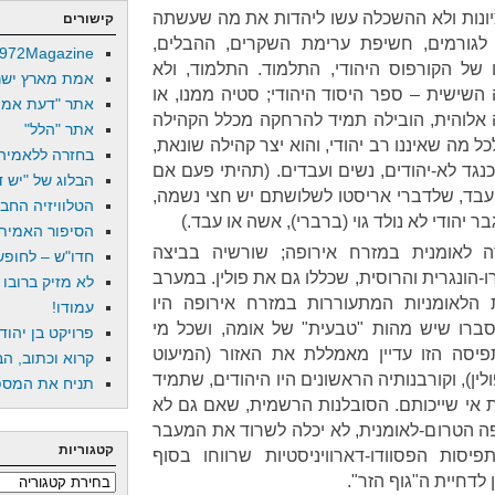
ציונות ולא ההשכלה עשו ליהדות את מה שעשתה
קישורים
 לגורמים, חשיפת ערימת השקרים, ההבלים,
972Magazine
ו של הקורפוס היהודי, התלמוד. התלמוד, ולא
אמת מארץ ישר
השישית – ספר היסוד היהודי; סטיה ממנו, או
אתר "דעת אמת
 אלוהית, הובילה תמיד להרחקה מכלל הקהילה
אתר "הלל"
 מה שאיננו רב יהודי, והוא יצר קהילה שונאת,
בחזרה ללאמיה
נגד לא-יהודים, נשים ועבדים. (תהיתי פעם אם
הבלוג של "יש די
עבד, שלדברי אריסטו לשלושתם יש חצי נשמה,
הטלוויזיה החב
 יהודי לא נולד גוי (ברברי), אשה או עבד.)
הסיפור האמיתי
 לאומנית במזרח אירופה; שורשיה בביצה
חדו"ש – לחופש 
הונגרית והרוסית, שכללו גם את פולין. במערב
לא מזיק ברובו
 הלאומניות המתעוררות במזרח אירופה היו
עמודו!
ן סברו שיש מהות "טבעית" של אומה, ושכל מי
פרויקט בן יהוד
פיסה הזו עדיין מאמללת את האזור (המיעוט
קרוא וכתוב, הב
לין), וקורבנותיה הראשונים היו היהודים, שתמיד
תניח את המספר
את אי שייכותם. הסובלנות הרשמית, שאם גם לא
 הטרום-לאומנית, לא יכלה לשרוד את המעבר
קטגוריות
יסות הפסוודו-דארוויניסטיות שרווחו בסוף
קטגוריות