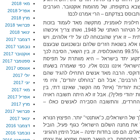
מאי 2018
בא בתקופתו, של מהומות אוקטובר. הערבים
אפריל 2018
להתבוסס בצדקתם – הרי אמרנו לכם!
מרץ 2018
ת חילונית לאומנית, מתקשה מאד לעמוד בזכות
פברואר 2018
עצמה. בסופו של דבר, חוזרים אל הטיהור האתני של 1948, ואותו צריך איכשהו
ינואר 2018
ת – זו ארץ שהובטחה לנו על ידי אלוהים, ויש
דצמבר 2017
ם אלא בשנאת הזרים שלהם ובשכנועם שבעצם
נובמבר 2017
לידתם לאם יהודיה הם נעלים על 99.5% מהאוכלוסיה. זו, בין השאר, הסיבה לכך
אוקטובר 2017
וע יתד בישראל – היא מוותרת על תפיסת
ספטמבר 2017
שראלי איננו נכנס אליו, כפי שאמרה בשעתו
אוגוסט 2017
ודוקסי. הרבה מאד אנשים התחילו להגיד שהם
יולי 2017
רבנים", אבל הם "בהחלט יהודים", והיו מי
יוני 2017
ות יהודית" (איזו? מה הקשר, שאיננו דתי, בין
מאי 2017
 יהודי פולין?). אבל זו לא היתה תשובה ראויה
אפריל 2017
חרדים, והתשובה הסבירה לאנשים כאלו –
מרץ 2017
פברואר 2017
ך של הישראלים, כ"אותנטי" יותר. הפיצוץ הנורא
ינואר 2017
את מחנה השלום הישראלי כגוף פעיל, הוביל
דצמבר 2016
לים. הם פנו בחדות ימינה – אבל הימין ההגיוני
נובמבר 2016
ני" התמסמס, בין השאר משום שמצא את עצמו