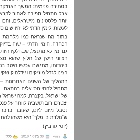
בסתירה פנימית: המשך האחזקה ב
אבל התחיל ספירה לאחור לקראת 
יותר פלסטינים מישראלים, והם יד
לעשות. לימין הדתי לא יהיו שום ספ
בתוך מה שנראה כמו מלחמת הש
הכחדה, הימין הדתי – שזה בדיוק
גם ימין לא מתנצל, שבחלקיו היות
הציוני הישן של חלוץ שהוא מ
ביהדותו, מתגשם עכשיו היטב בנ
רצינו לגדל מוז'יקים וגידלנו קוזאקי
התהליך של השנים האחרונות – 
מתחיל להתייחס אליה בהתאם – ר
של ישראל. בקצרה, למה ישראל הופ
יצטרכו רוב תושביה לוותר על פנ
נסבל מיום ליום, שעובר ברבר
ש"נולדת בן מלך" היא משהו להתנ
(יוסי גורביץ)
yossi
30 בינואר 2010
כללי