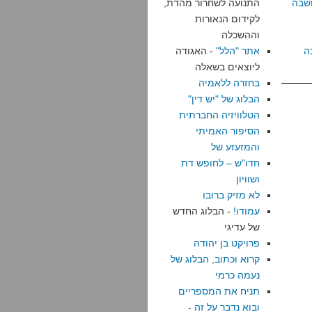
שבה
התנועה לשחרור מהדת,
לקידום הנאורות
וההשכלה
ה
אתר "הלל"
- האגודה
ליוצאים בשאלה
בחזרה ללאמיה
הבלוג של "יש דין"
הטלוויזיה החברתית
הסיפור האמיתי
והמזעזע של
חדו"ש – לחופש דת
ושוויון
לא מזיק ברובו
עמודו!
- הבלוג החדש
של עדיגי
פרויקט בן יהודה
קרוא וכתוב, הבלוג של
נעמה כרמי
תניח את המספריים
ובוא נדבר על זה
-