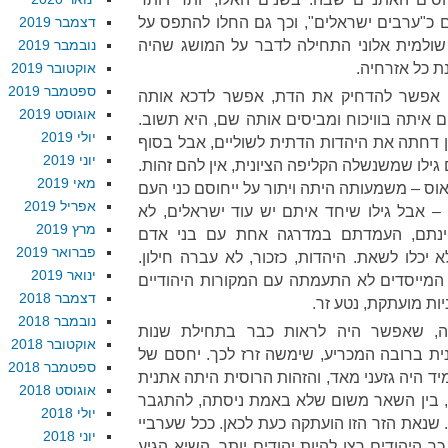
 כ"ערבים ישראלים", וכך גם החלו להתפס על
דצמבר 2019
 שולמית אלוני התחילה לדבר על המושג שהיה
נובמבר 2019
ת כל אזרחיה.
אוקטובר 2019
ספטמבר 2019
, אפשר להדחיק את הדת, אפשר לדכא אותה
אוגוסט 2019
ם איתה בוויכוח ומביסים אותה שם, היא תשוב.
יולי 2019
ן דחתה את היהדות הדתית לשוליים, אבל בסוף
יוני 2019
 גילו שמשנשלה הקליפה הציונית, אין להם זהות.
מאי 2019
וס – משמעותה היתה ויתור על ייחוסם כני העם
אפריל 2019
 – אבל גילו שיחד איתם יש עוד ישראלים, לא
מרץ 2019
חינתם, העמדתם במדרגה אחת עם בני אדם
פברואר 2019
א יכלו לשאת. היהדות, כזכור, לא עברה חילון.
ינואר 2019
 המייסדים לא התעמתה עם המקורות היהודיים
דצמבר 2018
ות מועתקת, נטע זר.
נובמבר 2018
ה, שאפשר היה לראות כבר בתחילת שנות
אוקטובר 2018
ית ברובה המכריע, שימשה זרז לכך. יחסם של
ספטמבר 2018
ד היה גזעני מאד, והזהות הרוסית היתה אתנית
אוגוסט 2018
, בין השאר משום שלא באמת ניסתה, להתגבר
יולי 2018
 שנאת הזר הזו הועתקה כעת לכאן. ככל שערביי
יוני 2018
כך היהודים רצו להיות יהודים יותר. השיא הגיע