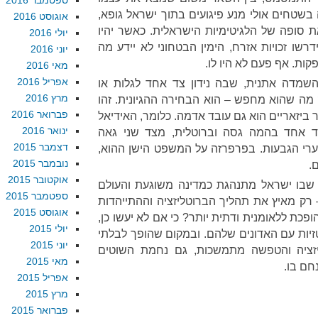
ספטמבר 2016
שטחים אולי מנע פיגועים בתוך ישראל גופא,
אוגוסט 2016
סופה של הלגיטימיות הישראלית. כאשר יהיו
יולי 2016
רשו זכויות אזרח, הימין הבטחוני לא יידע מה
יוני 2016
קות. אף פעם לא היו לו.
מאי 2016
אפריל 2016
מדה אתנית, שבה נידון צד אחד לגלות או
מרץ 2016
 מה שהוא מחפש – הוא הבחירה ההגיונית. זהו
פברואר 2016
ר ביזאריים הוא גם עובד אדמה. כלומר, האידיאל
ינואר 2016
צד אחד בהמה גסה וברוטלית, מצד שני גאה
דצמבר 2015
ערי הגבעות. בפרפרזה על המשפט הישן ההוא,
נובמבר 2015
ם.
אוקטובר 2015
שבו ישראל מתנהגת כמדינה משוגעת והעולם
ספטמבר 2015
ק מאיץ את תהליך הברוטליזציה וההתייהדות
אוגוסט 2015
כת ללאומנית ודתית יותר? כי אם לא יעשו כן,
יולי 2015
טזיות עם האדונים שלהם. ובמקום שהופך לבלתי
יוני 2015
יזציה והטפשה מתמשכות, גם נחמת השוטים
מאי 2015
חם בו.
אפריל 2015
מרץ 2015
פברואר 2015