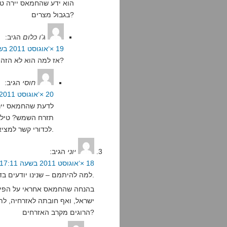
הוא ידע שהחמאס יירה טיל
בגבול מצרים?
ג'ו כלום
הגיב:
19 ×‘אוגוסט 2011 בשעה 15:54
אז למה הוא לא הזהיר אף אחד?
חוסי
הגיב:
20 ×‘אוגוסט 2011 בשעה 2:52
לדעת שהחמאס יירה
תזרח השמש? טילים
לכדורי קשר למציאות דחוף.
יוני
הגיב:
18 ×‘אוגוסט 2011 בשעה 17:11
למה להיתמם – שנינו יודעים בדיוק מה פנייה לאו"ם שווה.
בהנחה שהחמאס אחראי על הפיגוע
ישראל, ואף חובתה לאזרחיה, לתק
הרוגים מקרב האזרחים?