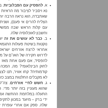
א.
להפסיק עם הפבלוביות
. ב
נא ויסביר לציבור מה הראיות 
שאתבדה, הוא נראה הרבה יו
הצליח להרים אי פעם), ושנית
עם קלות הראש שבה ממשלה 
וחשבון לאוכלוסיה שלה.
ב.
כבר לא עושים את זה יו
נוקטות בשיטת פעולות התגמו
אחראי לרצח אזרחים ישראלים 
לדרוש חקירה של האו"ם על מ
לחוק הבינלאומי? מה, המכה 
קודמותיה? קחו אוויר, תנו לצ
לא מקבלים החלטות במצב כזה
ג.
חשש לחיי אזרחים
. צה"ל
שהוא מעוניין בזה יותר מדי.
התעלה במלחמת ההתשה ועד למב
ידי ברק – מיועד במכוון לתקי
שלה. ספק אם אחרי עופרת יצ