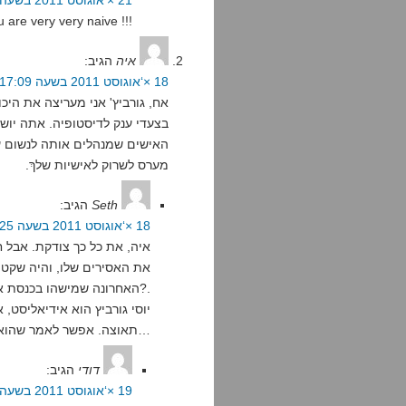
21 ×‘אוגוסט 2011 בשעה 13:04
u are very very naive !!!
איה
הגיב:
18 ×‘אוגוסט 2011 בשעה 17:09
אח, גורביץ' אני מעריצה את היכ
בצעדי ענק לדיסטופיה. אתה יוש
האישים שמנהלים אותה לנשום עמ
מערס לשרוק לאישיות שלךְ.
Seth
הגיב:
18 ×‘אוגוסט 2011 בשעה 20:25
איה, את כל כך צודקת. אבל ח
את האסירים שלו, והיה שקט מ
האחרונה שמישהו בכנסת או בממשלה חשב לפני שאמר או עשה משהו?.
יוסי גורביץ הוא אידיאליסט,
תאוצה. אפשר לאמר שהוא אידיאליסט אבל פסימיסט…
דודי
הגיב:
19 ×‘אוגוסט 2011 בשעה 8:43