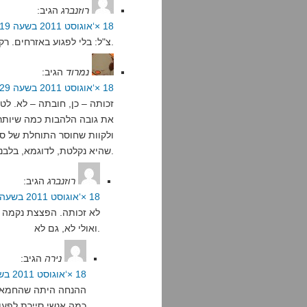
רוזנברג
הגיב:
18 ×‘אוגוסט 2011 בשעה 17:19
צ"ל: בלי לפגוע באזרחים. רק באחראים. נקודה.
נמרוד
הגיב:
18 ×‘אוגוסט 2011 בשעה 17:29
זכותה – כן, חובתה – לא. לט
את גובה הלהבות כמה שיותר,
ולקוות שחוסר התוחלת של סי
שהיא נקלטת, לדוגמא, בלבנון).
רוזנברג
הגיב:
18 ×‘אוגוסט 2011 בשעה 17:36
לא זכותה. הפצצת נקמה בא
ואולי לא, גם לא.
נירה
הגיב:
18 ×‘אוגוסט 2011 בשעה 17:44
ההנחה היתה שהחמאס 
כמה אנשי סיירת לפעו