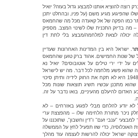
רק רוצה להוציא אותנו למבצע גדול בעזה? יואיל
שלו שהפיגוע מגיע משם (על פניו, ובהחלט יתכן
תר כמו הפקה של אל קאעדה מכל מה שהחמאס
 – מה בדיוק התכנית שלו לשינוי המצב. מספיק
יכולה לצאת למלחמה/מבצע בלי לתת דין
תר
. ישראל היא בין המדינות האחרונות שעדיין
ל של שנות החמישים. אהוד ברק טוען שהחמאס
על ידי ירי טילים על אוטובוסים? יואיל נא
ה שהוא פשע מלחמה לכל דבר. מה יש לישראל
להפסיד, אם פעם אחת מאז 1948 היא לא תקח את החוק לידיה ותיתן סיכוי
שהוא מתכנן עכשיו תשיג תוצאות שונות מכל
בע האדום להיעלם מהעיניים, בואו נדבר על זה.
.
 לא יודע להלחם מבלי לפגוע באזרחים – לא
 חלק ניכר מתורת הלחימה שלו – מהפצצת ערי
צעי "ענבי זעם" ו"דין וחשבון", שתוכננו על
פת האוכלוסיה, כדי שזו תפעיל לחץ על הממשלה
וקה ישראל יכולה להרשות לעצמה עוד מהלך