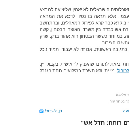
האוכלוסיה הישראלית לא יאמין שליציאה למבצע
עצמו, אלא תראה בו נסיון לדכא את המחאה
ב קרא כבר קרא לפירוק המאהלים, ובהתחשב
רת אש כבדה בין משרדי האוצר והבטחון, קשה
ה. במיוחד כששר הבטחון הוא אהוד ברק, שרק
ש לו הציבור.
כתגובה ראשונית. אם זה לא יעבוד, תמיד נוכל
ות בזאת לתורם שהעניק לי אישית בקבוק יין,
כוהול
. מי יתן ולא תשרת במילואים תחת הגנרל
ראליאנה
ה בטרור
,
עזה
ועה
כן, לשבור!