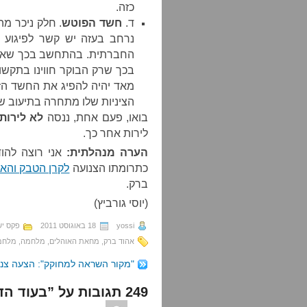
כזה.
ד.
חשד הפוטש
. חלק ניכר מ
נרחב בעזה יש קשר לפיגוע 
החברתית. בהתחשב בכך שאיו
בכך שרק הבוקר חווינו בתקשו
מאד יהיה להפיג את החשד הז
הציניות שלו מתחרה בתיעוב שח
בואו, פעם אחת, ננסה
לא לירות
לירות אחר כך.
הערה מנהלתית:
אני רוצה להוד
כתרומתו הצנועה
לקרן הטבק והאל
ברק.
(יוסי גורביץ)
yossi
18 באוגוסט 2011
פקס יש
אהוד ברק
,
מחאת האוהלים
,
מלחמה
,
מלחמ
"מקור השראה למחוקק": הצעה צנ
249 תגובות על ”בעוד הדם רותח: חדל אש“