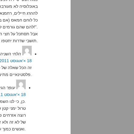
באוכלוסיה לא מעורבת
לההרג חיילים, רחמנא 
כל לוחם חמאס (אם בכ
להם שהם גורמים לנו לבצע פשעים נגד האנושות!".
אבל תסתכל על חצי הכ
תושבי שדרות יחטפו כמה קסאמים.
הלחי השניה
18 ×‘אוגוסט 2011 בשעה 20:21
זה הכל שאלה של ס
פלסטינאיים מתים. כל אחד דואג ליקירו.
עופר
הגי
18 ×‘אוגוסט 2011 בשעה 21:12
כן, כי לנו השמאלנים אין חיילים בצבא, ואין בני משפחה בצבא.
טרול ימני קטן 
רוצה אזרחים פל
של לא זה ולא ז
ואנשים כמוך עוזרים לי לזכור למה כדאי לשמור על ציניות כלשהי.