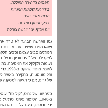
תפסום בדהירה ההוללת.
בידר את שמלות הנערות
הרוח מגטו בוער.
צחק ההמון רווי נחת.
יום אל"ף, עיר וורשה צוהלת
גטו ווארשה הבוער לא טרד את
שהגרמנים עושים את עבודתם. 
הפולנים סביב עצמם וסביב חלקם
למקבילה של "היסטוריון חדש" 
נעימות ולקלקל את המסיבה. כתוצ
לאומי,
והקומוניסטית, בחקירה באשר לט
של גרוס, אם כי הגיעה למסקנה שמ
ספר שני של גרוס, "קיליצה", עו
ב-1946. הסיפור פשוט וטרא
ידי הרוסים, פעם על ידי הגרמני