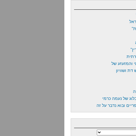
אל
"
ן"
רתית
 והמזעזע של
דת ושוויון
ה
לוג של נעמה כרמי
יים ובוא נדבר על זה