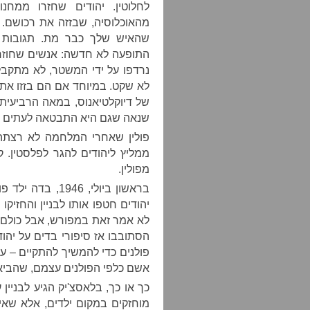
לחלוטין. יהודים שחזרו ממח
מהאוכלוסיה, שבזזה את רכושם. 
שהאיש שלך כבר מת. תגובות כ
התופעה לא חדשה: אנשים שחוזר
נרדפו על ידי המשטר, לא מתקבל
לא שקט. במיוחד אם הם בזזו את
של דיוקלטיאנוס, במאה הרביעית,
שנאה שגם היא התבטאה לעתים ב
פולין שאחרי המלחמה לא רצתה
ממליץ ליהודים להגר לפלסטין. 
מפולין.
בראשון ביולי, 46
יהודים חטפו אותו לבניין והחזיק
לא אמר זאת במפורש, אבל כולם הב
הסתובבו אז סיפורי בדים על יהו
פולנים כדי להמשיך להתקיים – עי
אשם כלפי הפולנים עצמם, שהביאו
כך או כך, בלאסצ'יק הגיע לבניין
מוחזקים במקום ילדים, אלא שאי