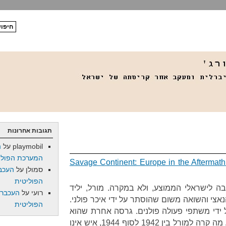
תגובות אחרונות
playmobil
על
ה
המערכת הפולי
Savage Continent: Europe in the Aftermath
סמולן
על
העכב
הפוליטית
ה לישראלי הממוצע, ולא במקרה. מורל, יליד
רועי
על
העכברו
כיבוש הנאצי והשואה משום שהוסתר על ידי איכר פולני.
הפוליטית
על ידי משתפי פעולה פולנים. גרסה אחרת שהוא
יספר תציב אותו כאסיר באושוויץ. מה קרה למורל בין 1942 לסוף 1944, איש אינו