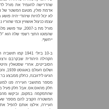
שהדרישה להעמיד את מורל לדין 
אדמת פולין, מטעם המשטר של אות
לא יכול להיות שיהודי יהיה פושע
עצמו כניצול אושוויץ וכמי שהוריו 
מורל מת ב-2007, 
שהמוטו החצי רשמי שלה הוא "לע
ייחשף.
ב-10 ביולי 1941 ק
הקהילה היהודית שבקרבם ורצחו
הסובייטים, אחרי שסטאלין והיטל
ושלום 
הגיעו לידוובנה, כחלק ממבצע בר
מספר מתושבי העיירה פנו למש
חלק מהאס.אס. אבל חלק פעיל מא
שהתמקמה במקום, וביקשו מהם 
המשטרה הקציב להם מספר שעות.
העיירה, אילצו אותם להפיל את 