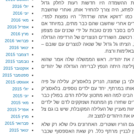
נות ההשמדה היו חדשות רעות לחלק גדול
יולי 2016
לפתע, היה צורך להחזיר אותו, ואחרי שחשבת
יוני 2016
מו "דווקא אתה שרדת?" היו נפוצות למדי.
מאי 2016
ים אחרי שחשבו שהם כבר מתים, במיוחד אם
אפריל 2016
ים בסבר פנים טובות על ידי שכנים עם מצפון
מרץ 2016
 רכושם. השורדים הנוצרים של הרדיפה הגדולה
פברואר 2016
 הציתו גל גדול של שנאה לנוצרים עם שובם –
ינואר 2016
אלימות ורצח.
דצמבר 2015
 את יהודיה. ראש הממשלה שלה אמר שהוא
נובמבר 2015
קיליצה היתה הנפץ לבריחה הגדולה של יהודים
אוקטובר 2015
ספטמבר 2015
19, בדה ילד פולני בן שמונה, הנריק בלאסצ'יק, עלילה על פיה
אוגוסט 2015
ו אותו במרתף, יחד עם ילדים נוספים. בלאסצ'יק
יולי 2015
ינו למה הוא מתכוון: עלילת הדם. בפולין כבר
יוני 2015
דים שחזרו מן המחנות ושנזקקים לדם של ילדים
מאי 2015
וות מעניין של העלילה המקובלת, שיש בו גם צל
אפריל 2015
 את היהודים למצב זה.
מרץ 2015
פברואר 2015
 עם הוריו ושוטרים. האחרונים גילו שלא רק שלא
ינואר 2015
ן לבניין מרתף כלל. רק שאת האספסוף שכבר