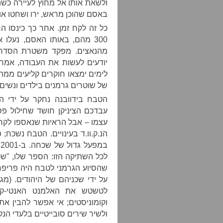
ולשאת אותו אל מחוץ לעיירה כשה
באסם שהוכן מראש, ירו ושחטו או
300 מהם, באותו האסם, נעלו 
מהנאצים. מפקד משטרת הסדר 
יודעים לעשות את העבודה, אמר 
לימים ימצאו חוקרים קליעים ממה 
של שוטרים גרמנים בילדים ונשים
הטבח בידוובנה נחקר על ידי ה
עבדכם הציניקן חושד שחילול פס
עצמו – אבל הראיות שנאספו לקר
הנ.ק.וו.ד בעינויים. הטבח נשכח;
ב
לכל השתיקה הזו: הספר שלו, "ש
שהסיוע הגרמני לטבח היה פריפרי
על ידי שכניהם של היהודים. (
לטשטש את האלמנט האנטי-קומו
וקומוניסטים; אי אפשר להבין את
ולשיר שירים סובייטיים בלעדי הנקו