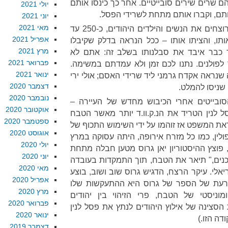
ם שרים שירים סובייטיים. אחר כך כינסו אותם
יולי 2021
תם, וקברו אותם מתחת לשרידי הפסל.
יוני 2021
מאי 2021
כל זה לקח זמן. אחר כך כינסו הרוצחים את הנשים והילדים היהודים, כ-250 עד
אפריל 2021
אותו, והציתו אותו – ככל הנראה בדלק שקיבלו
מרץ 2021
כבר איבד את סבלנותו בשלב זה: אתם לא
פברואר 2021
לפולנים. נתנו לכם זמן ולא עמדתם במשימה.
ינואר 2021
שנראה אקדח גרמני ליד שרידי האסם; אולי ירי
דצמבר 2020
 שניסו להמלט.
נובמבר 2020
סובייטים אחרי הכיבוש מחדש של העיירה –
אוקטובר 2020
ל לנין הטריד את הנ.ק.וו.ד יותר מאשר הטבח
ספטמבר 2020
את המשפט אז זוהמו על ידי השימוש התכוף של
אוגוסט 2020
 פולין, כמו כל מזרח אירופה, היתה עסוקה במרץ
יולי 2020
מפעל גדול של שכחה. ב-2001, פוצץ ההיסטוריון יאן גרוס מטען חבלה מתחת
יוני 2020
כנים," תיאר את הטבח, תוך התמקדות בעובדה
מאי 2020
אלי. עיקר הרצח, הדגיש גרוס שוב ושוב, בוצע
אפריל 2020
מגרעת של הספר של גרוס היא ההתעקשות שלו
מרץ 2020
ניסטי של הטבח, פרי הזיהוי בין יהודים
פברואר 2020
 הסצינה של אילוץ היהודים לנתץ את פסל לנין
ינואר 2020
דה הזו.)
דצמבר 2019