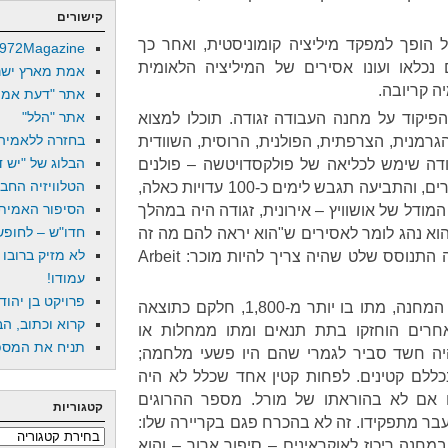
קישורים
הופך למפקד מיליציה קומוניסטית, ואחר כך
972Magazine
נכלאו ועונו אסירים של המיליציה הלאומית
אמת מארץ ישר
ה קריובה.
אתר "דעת אמת
אתר "הלל"
בל את הפיקוד על מחנה העבודה זגודה. תוכלו למצוא
בחזרה ללאמיה
 הגרמנית, הצרפתית, הפולנית, הרוסית, השוודית
הבלוג של "יש די
ודה שימש לכליאה של פולקסדויטשה – פולנים
הטלוויזיה החב
ממוצא גרמני. על פי עדויות האסירים, והתביעה תגבש לימים כ-100 עדויות כאלה,
הסיפור האמיתי
המודל של אושוויץ – אירונית, זגודה היה במהלך
חדו"ש – לחופש 
וא נהג לומר לאסירים ש"הוא יראה להם מה זה
לא מזיק ברובו
אושוויץ," ועל שער המחנה בזגודה התנוסס שלט שהיה צריך להיות מוכר: Arbeit
עמודו!
פרויקט בן יהוד
בחצי השנה שבה פיקד מורל על המחנה, מתו בו יותר מ-1,800, חלקם כתוצאה
קרוא וכתוב, הב
אחרים הוחזקו בתת תנאים ומתו ממחלות או
תניח את המספר
יה חשד סביר לגמרי שהם היו פשעי מלחמה;
כללם קטינים. לפחות קטין אחד שכלל לא היה
ו אם לא בהוראתו של מורל. מספר ההרוגים
קטגוריות
ועבר מתפקידו. זה לא בהכרח פגם בקריירה שלו:
קטגוריות
מחנה ריכוז לאוקראינים – סיפור ארוך – והוא