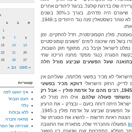
יירה שלו בדרגת קולונל. בניגוד ליהודים אחרים
במשטרה החשאית של פולין – שיעורם היה מדהים, בערך כ-30% בשנים
או
הראשונות אחרי המלחמה – הוא לא טוהר כשסטאלין פנה נגד היהודים ב-1948.
א
ב
ג
ותו.
1
בנאמנות, פולין הקומוניסטית, חדל להתקיים. זמן
8
7
6
ו בשל מה שיכונה לימים "פשעים קומוניסטיים
15
14
13
לוסיה." ב-1992, מורל נמלט לישראל וקיבל בה, מתוקף חוק השבות,
22
21
20
גישה פולין בקשת הסגרה כנגד מפקד מחנה הריכוז שחי
29
28
27
תואנה שעל הפשעים שביצע מורל חלה
« ספט
נוב »
הישראלי לא מכיר בפשעי מלחמה, שעליהם אין
קטגוריות
 לדייק, החוק הישראלי
דווקא מכיר בפשעי
מלחמה שהתרחשו בין 1939 ו-1945, רבים מהם על אדמת פולין – אבל רק
איך הגענו לפה
 ומשתפי פעולה שלהם
. אילו היה מורל לא
העם הנבחר
י, ישראל היתה דוחה בזעם – ובצדק – את הרעיון
כללי
שאי פעם עשויה לחול התיישנות על הפשעים שביצע על אדמת פולין ב-1945.
ללא גבולות
 – תוך הצגות ראיות חדשות – להשיג את הסגרתו של
מחאה וחברה
Ir
המעולה וההכרחי שלה, מתארת את התגובה
סגירתה של המח
ך מופלא, התפרצות זעם שטענה בין השאר