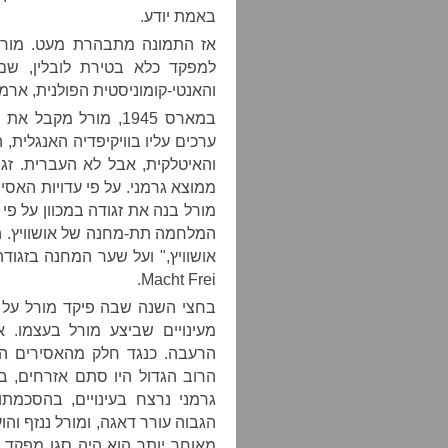
באמת יודע.
אז התמונה מתבהרת מעט. מורל 
למפקד כלא בטירת לובלין, שם 
והאנטי-קומוניסטית הפולנית, ארמי
במארס 1945, מורל מק
ערכים עליו בוויקיפדיה האנגלית,
והאיטלקית, אבל לא העברית. זג
מורל בנה את זגודה במכוון על פי 
המלחמה תת-מחנה של אושוויץ. ה
Macht Frei.
מעינויים שביצע מורל בעצמו. 
הרעבה. כנגד חלק מהאסירים ה
הרוב הגדול היו סתם אזרחים, ב
גרמני נרצח בעינויים, בהסכמת
הגבוה עורר דאגה, ומורל ננזף וה
מאוחר יותר הוא היה סגן מפקד ב