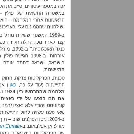
זכה במספר עיטורים וסיים את הקר
יש להניח שהממונים עליו העריכו א
ב-1989 המשטר ששירת מורל 
קצר לאחר מכן, החלה חקירה כנגד
כנגד האוכ
אזרחות. ב-1998 ה
בישראל; ישראל דחתה אותה
ב
התיישנות
.
טכנית, הפרקליטות צדקה. החוק 
התיישנות (עוד על כך,
כאן
.) אם
אם הם בוצעו על ידי נאצים
קומוניסט ויהודי אלא נאצי וגרמנ
ב-2004, ניסו הפולנים שוב
מורל; אן אפלבאום, ב-
on Curtain
של הפרקליטות הישראלית כמסמ