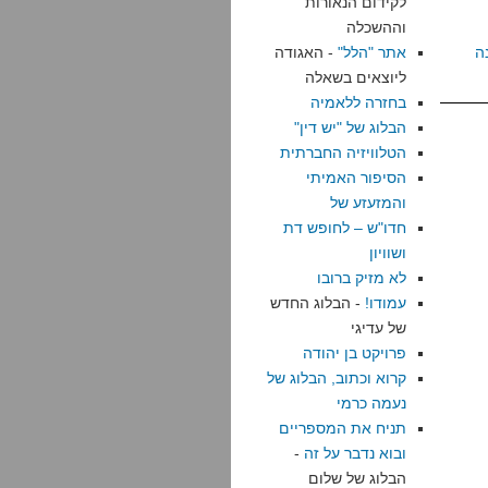
לקידום הנאורות
וההשכלה
ה
אתר "הלל"
- האגודה
ליוצאים בשאלה
בחזרה ללאמיה
הבלוג של "יש דין"
הטלוויזיה החברתית
הסיפור האמיתי
והמזעזע של
חדו"ש – לחופש דת
ושוויון
לא מזיק ברובו
עמודו!
- הבלוג החדש
של עדיגי
פרויקט בן יהודה
קרוא וכתוב, הבלוג של
נעמה כרמי
תניח את המספריים
ובוא נדבר על זה
-
הבלוג של שלום