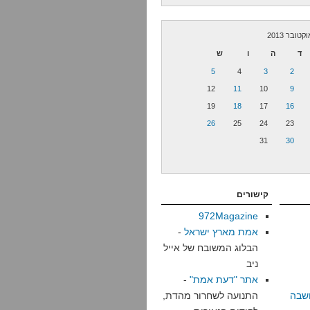
קטובר 2013
ד
ה
ו
ש
5
4
3
2
12
11
10
9
19
18
17
16
26
25
24
23
31
30
קישורים
972Magazine
אמת מארץ ישראל
-
הבלוג המשובח של אייל
ניב
אתר "דעת אמת"
-
שבה
התנועה לשחרור מהדת,