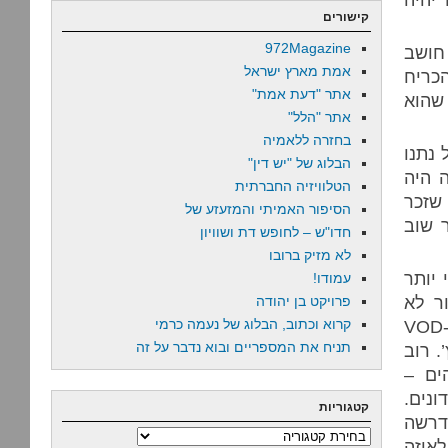
קישורים
972Magazine
חושב
אמת מארץ ישראל
הכריח
אתר "דעת אמת"
 שהוא
אתר "הלל"
בחזרה ללאמיה
 נתנו
הבלוג של "יש דין"
ה היה
הטלוויזיה החברתית
י שזכר
הסיפור האמיתי והמזעזע של
ר שוב
חדו"ש – לחופש דת ושוויון
לא מזיק ברובו
 יותר
עמודו!
ור לא
פרויקט בן יהודה
תומך בסמוטריץ’, והוא יתקומם אם יקחו לו את הכדורגל ואת ה-VOD
קרוא וכתוב, הבלוג של נעמה כרמי
תניח את המספריים ובוא נדבר על זה
. רוב
ים –
נים.
קטגוריות
דרשה
קטגוריות
איזה