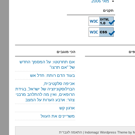
מאי 2006
תקנים
פים
הכי מוגבים
אם תחרטטו: על המסמך החדש
של "אם תרצו"
בעוד הדם רותח: חדל אש
אכיפה סלקטיבית,
הברלוסקוניזציה של ישראל, בגידת
הרופאים, ואין מה להתלהב מרבני
צהר: ארבע הערות על המצב
ארגון קש
משריינים את העוול
M
by
Indomagz Wordpress Theme
|
התאמה לעברית