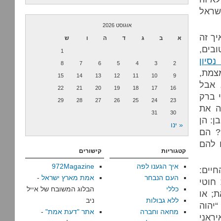
שראל
אוגוסט 2026
יך זה
א
ב
ג
ד
ה
ו
ש
ובים,
1
נסיון
8
7
6
5
4
3
2
מצמת,
15
14
13
12
11
10
9
 אבל
22
21
20
19
18
17
16
י ברק
29
28
27
26
25
24
23
ה את
31
30
ן: הן
« ינו
? הם
ו להם
קטגוריות
קישורים
איך הגענו לפה
972Magazine
יים:
העם הנבחר
אמת מארץ ישראל
-
חוטי
כללי
הבלוג המשובח של אייל
; או
ללא גבולות
ניב
“יהוה
מחאה וחברה
אתר "דעת אמת"
-
יראני