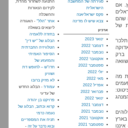
סגירתה של המחשבה
התנועה לשחרור מהדת,
. אם
הישראלית
לקידום הנאורות
אלים
פקס ישראליאנה
וההשכלה
ה שהם
צבא שיש לו מדינה
אתר "הלל"
- האגודה
ת של
ליוצאים בשאלה
ארכיון
בחזרה ללאמיה
ינואר 2023
תלכו”
הבלוג של "יש דין"
דצמבר 2022
אדוקה
הטלוויזיה החברתית
נובמבר 2022
 ברק
הסיפור האמיתי
אוקטובר 2022
וואה
והמזעזע של
ספטמבר 2022
חדו"ש – לחופש דת
יולי 2022
ושוויון
ת מה
מאי 2022
לא מזיק ברובו
עמים
אפריל 2022
עמודו!
- הבלוג החדש
טוט:
פברואר 2022
של עדיגי
מנהג
ינואר 2022
פרויקט בן יהודה
דצמבר 2021
קרוא וכתוב, הבלוג של
לוהים
נובמבר 2021
נעמה כרמי
אוקטובר 2021
בארץ
תניח את המספריים
ספטמבר 2021
יננו
ובוא נדבר על זה
-