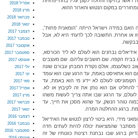
 ראשו בחיקה והחלה לקונן עליו בהתייפחויות
אפריל 2018
מחוררים במקום הנטוש והארור ההוא.
מרץ 2018
פברואר 2018
ינואר 2018
ה האם במידה וישראל הייתה "הומאנית פחות",
דצמבר 2017
זו או אחרת. התשובה לכך לדעתי היא לא, אבל
נובמבר 2017
בבקשה.
אוקטובר 2017
ידיאלים נבחנים הוא לעולם לא ליד הכורסא,
ספטמבר 2017
א בבית הקפה. שם חושבים עליהם. שם מעצבים
אוגוסט 2017
וב כשלעצמו, אולם נקודת המבחן עבורם שונה
יולי 2017
אם הוא אתאיסט באמת, עד הרגע שבו הוא עומד
יוני 2017
 הקומוניסט לעולם לא יידע מי הוא באמת, עד
מאי 2017
ך להחליט אם הוא נותן את זה לקיבוץ או לא.
אפריל 2017
לעולם, עד הרגע שבו אתה צריך לעשות משהו
מרץ 2017
וה טוהר הנשק, עד שהוא מסכן את חייך, עד
פברואר 2017
אמת. ברגע ההחלטה המרה.
ינואר 2017
דצמבר 2016
ני מידי, היא ביטוי לרצון לנטוש את האידיאל
נובמבר 2016
 מסתבר שהמציאות יכולה להיות לעתים חדה
ספטמבר 2016
וק ברגע שבו נבחנת רצינות כוונותיו של זה
אוגוסט 2016