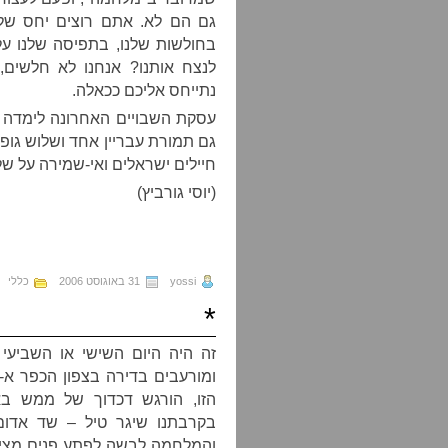
גם הם לא. אתם רוצים יחס של
בחולשות שלנו, בתפיסה שלנו על
לנצח אותנו? אנחנו לא חלשים, 
נתייחס אליכם ככאלה.
עסקת השבויים האחרונה לימדה א
גם תמורת עבריין אחד ושלוש גופ
חיילים ישראלים ואי-שמירה על של
(יוסי גורביץ)
yossi
31 באוגוסט 2006
כללי
*
זה היה היום השישי או השביעי ל
ומורעבים בדירה בצפון הכפר א
הזו, הורגש דכדוך של ממש באו
בקרבתנו שיגר טיל – שד אדום 
והמלחמה לבשה לפתע פנים מציאות