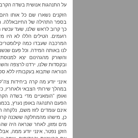
על התנהגות אנושית בשדה הקרב? 
הזקנים נשארו שם כל אותו היום
בספר התהילה של החיזבאללה. הי
כך קרוב לראש שלנו, שעד עכשיו 
רועמים. הטילים הללו לא היו מ
המרכבה שעבדו כמה קילומטרים דר
לנו באותה המידה. וכל פעם שנש
והשורק מהגהינום יצא למנוסת 
ובקסדות שלנו, ירדנו לרצפה והש
הנוראה שתבוא בעקבותיו ללא ספק. 
אינני יודע מה קרה ביחידות צה
במהלך שירותי הצבאי ולאחריו, כ
ואופן "הומאניים מדי בשדה הקר
הפעם התנהגה באופן נערץ, בכמה
אינם עומדים לזוז משם, נלקחה 
כן, מישהו מהמחלקה ששכנה קרוב
מים ומזון, לאחר שנראה היה שהם
הזקן נפטר, אינני יודע ממה, אב