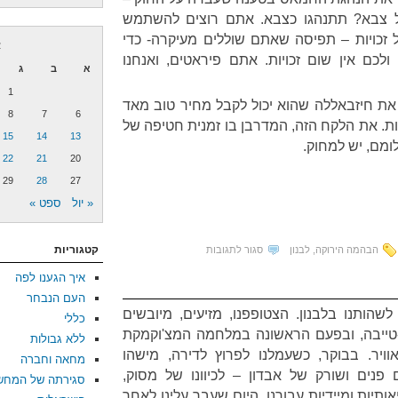
 צבא? תתנהגו כצבא. אתם רוצים להשתמש
 זכויות – תפיסה שאתם שוללים מעיקרה- כדי
א
ולכם אין שום זכויות. אתם פיראטים, ואנחנו
א
ב
ג
1
ת חיזבאללה שהוא יכול לקבל מחיר טוב מאד
8
7
6
ות. את הלקח הזה, המדרבן בו זמנית חטיפה של
15
14
13
ומם, יש למחוק.
22
21
20
29
28
27
« יול
ספט »
על
קטגוריות
הבהמה הירוקה
,
לבנון
סגור לתגובות
כן,
איך הגענו לפה
לשחרר;
העם הנבחר
לא,
שהותנו בלבנון. הצטופפנו, מזיעים, מיובשים
כללי
לא
-טייבה, ובפעם הראשונה במלחמה המצ'וקמקת
ללא גבולות
לקבל
ויר. בבוקר, כשעמלנו לפרוץ לדירה, מישהו
מחאה וחברה
גוויות
פנים ושורק של אבדון – לכיוונו של מסוק,
סגירתה של המחש
יות ומיידיות עבורנו. היום שעבר עלינו לאחר