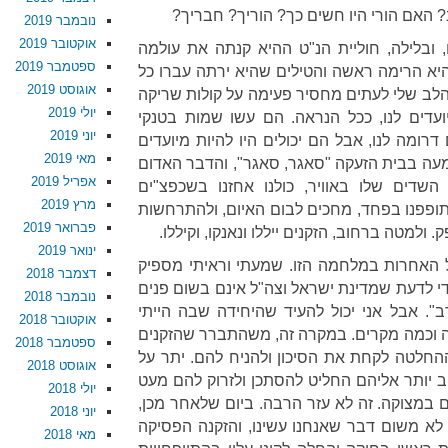
האם הורי היו חשים כך? הוריך? חבריך?
נובמבר 2019
אוקטובר 2019
, ובלילה, חוליית הנ"ט ההיא קנתה את עולמה
ספטמבר 2019
א הרימה ראשה והטילים שהיא ירתה עברו כל
אוגוסט 2019
הלב שלי לעתים מחסיר פעימה על קולות שריקה
יולי 2019
יועדים לנו, ככל הנראה. הם עשו שמות בטנקי
יוני 2019
ומה לנו, אבל הם יכולים היו להיות מיועדים
מאי 2019
מעה בבית הזעקה "סאגר, סאגר", והדבר האדום
אפריל 2019
השדים שלו באוויר, כולנו אחזנו בשכפצ"ים
מרץ 2019
תופפנו בפחד, מחכים לבום האיום, ולהתרחשות
פברואר 2019
ולמטה ברחוב, הזקנים ייללו ונאנקו, וקיללו.
ינואר 2019
"ל האחרות במלחמה הזו. שמעתי וראיתי מספיק
דצמבר 2018
די לדעת שמדינת ישראל וצה"ל אינם בשום פנים
נובמבר 2018
ב". אבל אני יכול להעיד שהיחידה שבה הייתי
אוקטובר 2018
 וכמה מקרים. במקרה זה, משהתברר שהזקנים
ספטמבר 2018
ההחלטה לקחת את הסיכון ולהניח להם. יתר על
אוגוסט 2018
 יותר אליהם החליט להסתכן ולזרוק להם מעט
יולי 2018
 במצוקה. זה לא עזר הרבה. ביום שלאחר מכן,
יוני 2018
ל לא משום דבר שאנחנו עשינו, והזקנה הפסיקה
מאי 2018