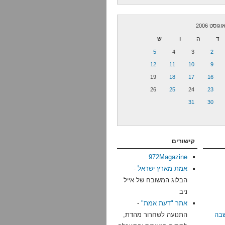
וגוסט 2006
ד
ה
ו
ש
5
4
3
2
12
11
10
9
19
18
17
16
26
25
24
23
31
30
קישורים
972Magazine
אמת מארץ ישראל
-
הבלוג המשובח של אייל
ניב
אתר "דעת אמת"
-
בה
התנועה לשחרור מהדת,