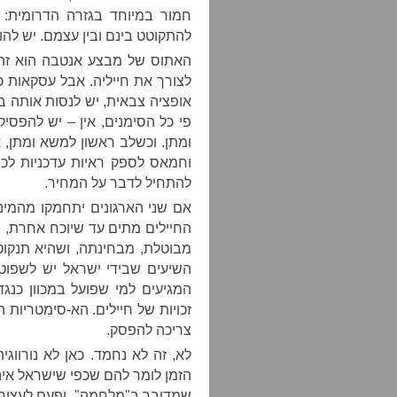
חמור במיוחד בגזרה הדרומית: 
להתקוטט בינם ובין עצמם. יש להו
האתוס של מבצע אנטבה הוא זה 
לצורך את חייליה. אבל עסקאות כ
אופציה צבאית, יש לנסות אותה במ
פי כל הסימנים, אין – יש להפס
ומתן. וכשלב ראשון למשא ומתן, 
וחמאס לספק ראיות עדכניות לכך
להתחיל לדבר על המחיר.
אם שני הארגונים יתחמקו מהמינ
החיילים מתים עד שיוכח אחרת, 
מבוטלת, מבחינתה, ושהיא תנקוט
השיעים שבידי ישראל יש לשפוט
המגיעים למי שפועל במכוון כנגד
זכויות של חיילים. הא-סימטריות
צריכה להפסק.
לא, זה לא נחמד. כאן לא נורווגי
הזמן לומר להם שכפי שישראל איננ
שמדובר ב"מלחמה", ופעם לעצור