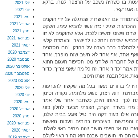
 בועטת בו כשהיה נשכב על הרצפה לנוח. ברקע
יולי 2021
 אמריקאי.
יוני 2021
מאי 2021
להתמודד עם האפשרות שנתגלה על ידי הזקנים
אפריל 2021
ההכרעות שגילוי כזה עשוי להביא עימו. השקט
מרץ 2021
נו שהם פשוט ימשיכו ללכת. אלא שהזקנים לא זזו
פברואר 2021
ביש שלידנו והחליטו להישאר. ובעמדת קלעי
ינואר 2021
י למחלקה כבר רעדה על ההדק. "הם מסמנים
דצמבר 2020
. ואף אחד, אף אחד לא חשב שזה מופרך. אחד
נובמבר 2020
של החבר'ה של דני מט, הסיפור העגום ההוא
אוקטובר 2020
 אמר "כדור אחד, זה כל מה שאני צריך. כדור
ספטמבר 2020
ת, אבל הבנתי אותו היטב.
אוגוסט 2020
יו לי ברורים מאוד בכל מה שקשור להכרעות
יולי 2020
 מבחינתי הוא רצח, פשע מלחמה. נקודה וסימן
יוני 2020
תת לכך. באותו היום, כשחבר אחר שלי אמר
מאי 2020
 מדי בשדה הקרב, הצצתי מבעד לחלון בזוג
אפריל 2020
רה אילו בעוד דקה היה טיל פוגע בבית שלנו,
מרץ 2020
הפרשות, באיברים כרותים וזעקות נואשות
פברואר 2020
האם גם אז הייתי חושב שזה מחיר ראוי לשלם.
ינואר 2020
אם הם היו חושבים שבנם הוא מחיר ראוי לשלם
דצמבר 2019