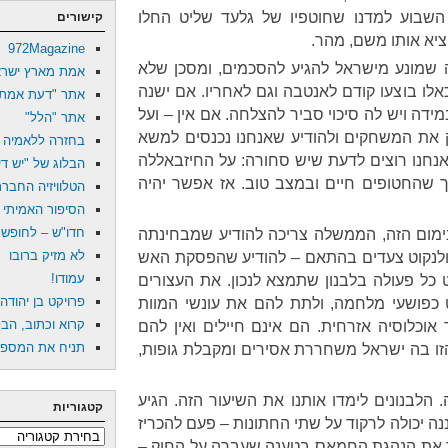
השבוע למדנו שחוטפיו של גלעד שליט החלו
קישורים
ציא אותו משם, מהר.
972Magazine
שמונע מישראל להגיע להסכמים, ומסכן שלא
אמת מארץ ישרא
אלו בוצעו קודם לאנטבה וגם לאחריו. אם ישנה
אתר "דעת אמת"
ידה ויש לה סיכוי סביר להצלחה. אם אין – ועל
אתר "הלל"
יק את המשחקים ולהודיע שאנחנו נכנסים למשא
בחזרה ללאמיה
אנחנו רוצים לדעת שיש סחורה: על החיזבאללה
הבלוג של "יש דין
 שהחטופים חיים ובמצב טוב. אז אפשר יהיה
הטלוויזיה החבר
הסיפור האמיתי 
חדו"ש – לחופש דת
ימום הזה, הממשלה צריכה להודיע שמבחינתה
לא מזיק ברובו
ולנקוט צעדים בהתאם – להודיע שהפסקת האש
עמודו!
 כל פעולה בלבנון שתמצא לנכון. את העצורים
פרויקט בן יהודה
 כפושעי מלחמה, ולתת להם את עונשי המוות
קרוא וכתוב, הב
 אוכלוסיה אזרחית. הם אינם חיילים ואין להם
תניח את המספרי
 הזו בה ישראל משחררת אסירים ומקבלת גופות,
ה. הלבנונים לימדו אותנו את השיעור הזה. הגיע
קטגוריות
ה יכולה לרקוד על שתי החתונות – פעם להכריז
קטגוריות
 את הנהגת החמאס בטענה שעברה על החוק –