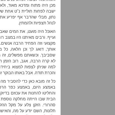
מכן היה מתוח ומדכא מאוד, ולא 
ישבה לפחות חוליית נ"ט אחת של 
נתון, מבלי שהדבר אף יפריע את 
לנהל תצפיות ולהמתין.
האוכל היה מועט, את המים שאבנ
ועייף. ורבים מאיתנו היו במצב ר
מקצועי וזה הפחיד הרבה אנשים
אותך, דואג לך וכן הלאה, כל 
שסביבך. וכשאתם מפשלים, זה מ
לא קרה הרבה, אגב, רוב הזמן 
למה שניתן לצפות למצוא ביחידת
והכרת תודה. אבל באותו הבוקר זה
כל זה מובא כאן כדי להסביר מה 
באמצע היום, באמצע כפר הרפא
והחליטו להחנות את עכוזם בדיוק
הבית שבו הייתה מחלקה נוספת מ
סהרורי. הזקן צלע על מקל ההליכ
תלונות, השם יודע על מה, והאיש