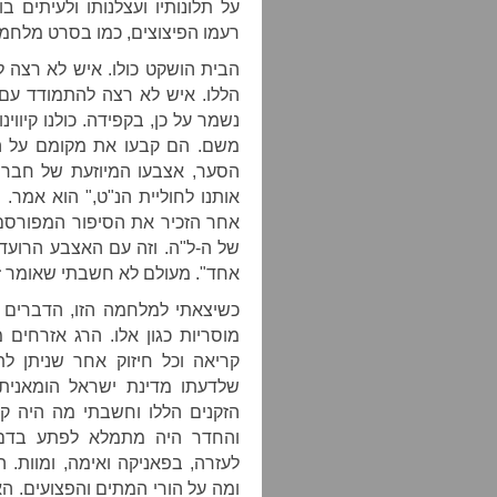
על תלונותיו ועצלנותו ולעיתים
רעמו הפיצוצים, כמו בסרט מלחמה
הבית הושקט כולו. איש לא רצה 
הללו. איש לא רצה להתמודד עם 
נשמר על כן, בקפידה. כולנו קיווי
משם. הם קבעו את מקומם על הכ
הסער, אצבעו המיוזעת של חבר
אותנו לחוליית הנ"ט," הוא אמר
אחר הזכיר את הסיפור המפורסם 
של ה-ל"ה. וזה עם האצבע הרועדת
אחד". מעולם לא חשבתי שאומר זא
כשיצאתי למלחמה הזו, הדברים ה
מוסריות כגון אלו. הרג אזרחים
קריאה וכל חיזוק אחר שניתן ל
שלדעתו מדינת ישראל הומאנית
הזקנים הללו וחשבתי מה היה קו
והחדר היה מתמלא לפתע בדם ו
לעזרה, בפאניקה ואימה, ומוות. 
ומה על הורי המתים והפצועים. ה