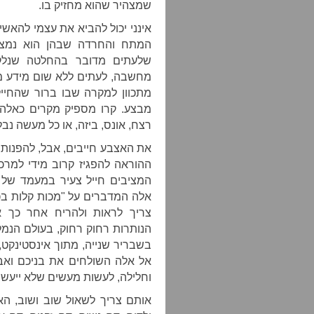
שמצהיר שהוא מחזיק בו.
אינני יכול להביא את עצמי להאשי
המתח והחרדה שבהן הוא נמצא,
שלעתים מדובר בהחלטה שנלקח
מחשבה, לעתים ללא שום מידע מלב
מתכוון למקרה שבו ברור שהחיי
מבצע. קרו מספיק מקרים כאלה, 
רצח, אונס, ביזה, או כל מעשה נב
את האצבע חייבים, אבל, להפנות 
ההוראה להפגיז קרוב מידי למרכ
המציבים חייל צעיר במעמד של כ
אלה המדברים על "מכות קלות בכנ
צריך לראות ולהריח אחר כך א
הנותרות רחוק רחוק, בעולם הנמ
בשבריר שנייה, מתוך אינסטינקט
אל אלה השולחים את בניכם ואב
וחלילה, לעשות מעשים שלא ייעשו.
אותם צריך לשאול שוב ושוב, האם