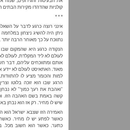
את הבעיטות והגידופים, שמה את
קולניות שהדהדו מקירות הבתים ה
* * *
אינני רוצה כרגע לדבר על השאל
ניתן היה להשיג ניצחון במלחמה 
נתווכח על כך מאוחר הרבה יותר 
הנקודה כרגע היא שהמקום שבו א
לעולם לא ליד המקלדת, לעולם ל
אותם ומתווכחים עליהם, דבר חש
מאוד. האתאיסט לעולם לא יידע 
למות והכומר מציע לו להתוודות.
הרגע שבו הוא זוכה בלוטו וצרי
"ואהבת את רעך כמוך" לא נבחן 
קשה באמת בשם האהבה הזו. וכמ
שיש לו מחיר. רק אז הוא נבחן ב
האמירה הזו שצבא ישראל הוא הומא
כאשר לפתע יש לו מחיר. כאשר
כתער. כאשר הוא חשוב מכל. בדי