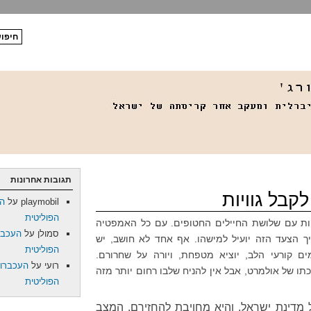
תגובות אחרונות
קבל גוויות
playmobil
על
הע
הפוליטית
הות עם שלושת החיילים החטופים. עם כל האמפטיה
סמולן
על
העכבר
 הצעד הזה יועיל למישהו. אף אחד לא חושב, יש
הפוליטית
ם קורעי הלב, יוציא מטפחת, ויורה על שחרורם.
רועי
על
העכברוש
ו של אולמרט, אבל אין להניח שלבו רחום יותר מזה
הפוליטית
 מדינת ישראל, והיא מחויבת להחזירם. המצב