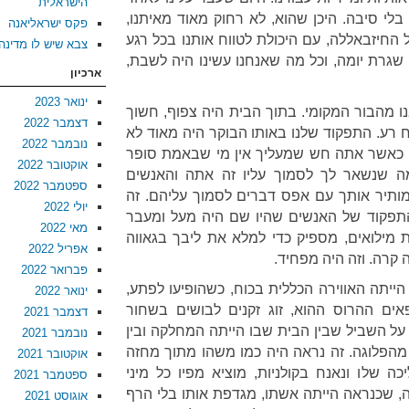
הישראלית
בלי סיבה. היכן שהוא, לא רחוק מאוד מאיתנו,
פקס ישראליאנה
החיזבאללה, עם היכולת לטווח אותנו בכל רגע
צבא שיש לו מדינה
שגרת יומה, וכל מה שאנחנו עשינו היה לשבת,
ארכיון
ינואר 2023
ו מהבור המקומי. בתוך הבית היה צפוף, חשוך
דצמבר 2022
וח רע. התפקוד שלנו באותו הבוקר היה מאוד לא
נובמבר 2022
. כאשר אתה חש שמעליך אין מי שבאמת סופר
אוקטובר 2022
מה שנשאר לך לסמוך עליו זה אתה והאנשים
ספטמבר 2022
ותיר אותך עם אפס דברים לסמוך עליהם. זה
יולי 2022
התפקוד של האנשים שהיו שם היה מעל ומעבר
מאי 2022
 מילואים, מספיק כדי למלא את ליבך בגאווה
אפריל 2022
 קרה. וזה היה מפחיד.
פברואר 2022
הייתה האווירה הכללית בכוח, כשהופיעו לפתע,
ינואר 2022
ים ההרוס ההוא, זוג זקנים לבושים בשחור
דצמבר 2021
 על השביל שבין הבית שבו הייתה המחלקה ובין
נובמבר 2021
הפלוגה. זה נראה היה כמו משהו מתוך מחזה
אוקטובר 2021
ה שלו ונאנח בקולניות, מוציא מפיו כל מיני
ספטמבר 2021
ה, שכנראה הייתה אשתו, מגדפת אותו בלי הרף
אוגוסט 2021