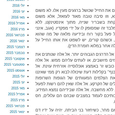
יולי 2016
ם את החייל שכושל ברגעים מעין אלו. לא משום
יוני 2016
 וזו סיבה טובה מאוד לעזאזל, אלא משום
מאי 2016
ת בשבריר שנייה, מתוך אינסטינקט, ללא
אפריל 2016
ד זה שמסופק לו על ידי מפקדיו. (אגב, אינני
מרץ 2016
ל פעל בקור רוח ובידיעה מלאה של מה שהוא
פברואר 2016
וכשהם קורים, יש לשפוט את אותו החייל על
ינואר 2016
לה אחר במלוא חומרת הדין).
דצמבר 2015
נובמבר 2015
אל הדרגים הגבוהים יותר. אל אלה שנותנים את
אוקטובר 2015
זים מיושבים, או לעתים עליהם ממש. אל אלה
ספטמבר 2015
ובש זר באמצע אוכלוסייה אזרחית עוינת. אל
אוגוסט 2015
ף" בקלילות דעת שיכולה לבוא רק ממי שאיננו
יולי 2015
ת הצלמים המעוותים של הגופות השרופות
יוני 2015
לים של הקרקע. אל אלה שאין להם רשות לפעול
מאי 2015
, ללא מחשבה. אל אלה שבידיהם נמצא המידע.
אפריל 2015
ותיכם לעמוד במצבים שבהם הם עלולים, חס
מרץ 2015
פברואר 2015
 מחר, כשיחזור בני הביתה, יהיה על ידיו דם
ינואר 2015