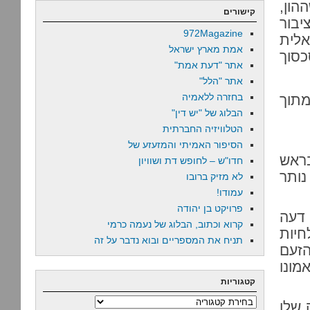
הון,
קישורים
בור
972Magazine
אלית
אמת מארץ ישראל
כסוך
אתר "דעת אמת"
אתר "הלל"
בחזרה ללאמיה
מתוך
הבלוג של "יש דין"
הטלוויזיה החברתית
הסיפור האמיתי והמזעזע של
בראש
חדו"ש – לחופש דת ושוויון
נותר
לא מזיק ברובו
עמודו!
פרויקט בן יהודה
דעה
קרוא וכתוב, הבלוג של נעמה כרמי
חיות
תניח את המספריים ובוא נדבר על זה
הזעם
מונו
קטגוריות
קטגוריות
 שלו