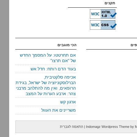
תקנים
פים
הכי מוגבים
אם תחרטטו: על המסמך החדש
של "אם תרצו"
בעוד הדם רותח: חדל אש
אכיפה סלקטיבית,
הברלוסקוניזציה של ישראל, בגידת
הרופאים, ואין מה להתלהב מרבני
צהר: ארבע הערות על המצב
ארגון קש
משריינים את העוול
M
by
Indomagz Wordpress Theme
|
התאמה לעברית