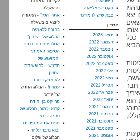
הישראלית
לקידום הנאורות
גיו
פקס ישראליאנה
וההשכלה
 יצא
צבא שיש לו מדינה
אתר "הלל"
- האגודה
שאים
ליוצאים בשאלה
ארכיון
אותו
בחזרה ללאמיה
ינואר 2023
ככל
הבלוג של "יש דין"
דצמבר 2022
הביא
הטלוויזיה החברתית
נובמבר 2022
הסיפור האמיתי
אוקטובר 2022
והמזעזע של
יטות
ספטמבר 2022
חדו"ש – לחופש דת
יטות
יולי 2022
ושוויון
עשה,
מאי 2022
לא מזיק ברובו
 חבר
אפריל 2022
עמודו!
- הבלוג החדש
צריך
פברואר 2022
של עדיגי
 הוא
ינואר 2022
פרויקט בן יהודה
דצמבר 2021
חורג
קרוא וכתוב, הבלוג של
נובמבר 2021
ללו,
נעמה כרמי
אוקטובר 2021
תניח את המספריים
ספטמבר 2021
ובוא נדבר על זה
-
ינות
אוגוסט 2021
הבלוג של שלום