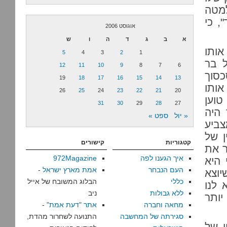
מטה
, כי
אוגוסט 2006
א
ב
ג
ד
ה
ו
ש
אותו
5
4
3
2
1
ל בר
12
11
10
9
8
7
6
כסוך
19
18
17
16
15
14
13
אותו
26
25
24
23
22
21
20
טוען
31
30
29
28
27
 היה
« יול
ספט »
ביע
ן של
קטגוריות
קישורים
ר את
איך הגענו לפה
972Magazine
 היא
העם הנבחר
אמת מארץ ישראל
-
יוצא
כללי
הבלוג המשובח של אייל
 לנו
ללא גבולות
ניב
יותר
מחאה וחברה
אתר "דעת אמת"
-
סגירתה של המחשבה
התנועה לשחרור מהדת,
ו של