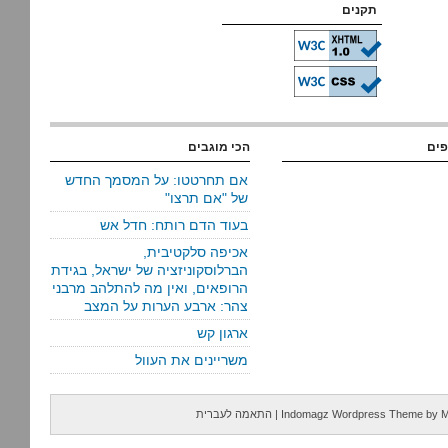
תקנים
פים
הכי מוגבים
אם תחרטטו: על המסמך החדש
של "אם תרצו"
בעוד הדם רותח: חדל אש
אכיפה סלקטיבית,
הברלוסקוניזציה של ישראל, בגידת
הרופאים, ואין מה להתלהב מרבני
צהר: ארבע הערות על המצב
ארגון קש
משריינים את העוול
M
by
Indomagz Wordpress Theme
|
התאמה לעברית