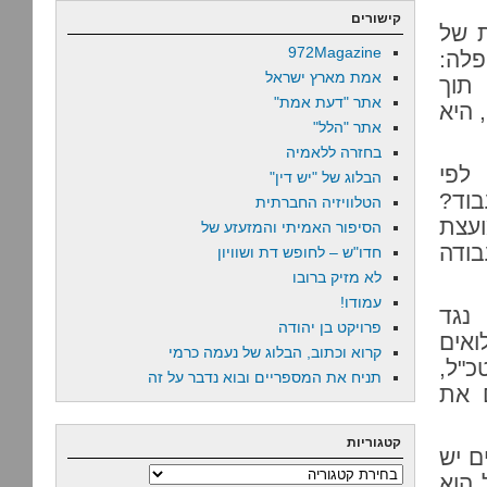
קישורים
ת של
972Magazine
פלה:
אמת מארץ ישראל
תוך
אתר "דעת אמת"
 היא
אתר "הלל"
בחזרה ללאמיה
לפי
הבלוג של "יש דין"
לעבוד?
הטלוויזיה החברתית
ועצת
הסיפור האמיתי והמזעזע של
בודה
חדו"ש – לחופש דת ושוויון
לא מזיק ברובו
עמודו!
נגד
פרויקט בן יהודה
ואים
קרוא וכתוב, הבלוג של נעמה כרמי
כ"ל,
תניח את המספריים ובוא נדבר על זה
 את
קטגוריות
ם יש
קטגוריות
 הוא