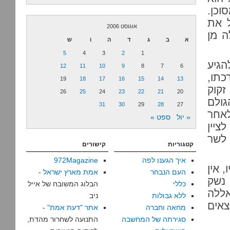
וכן.
ל את
אוגוסט 2006
ה מן
א
ב
ג
ד
ה
ו
ש
5
4
3
2
1
הגיע
12
11
10
9
8
7
6
כתו,
19
18
17
16
15
14
13
זקוק
26
25
24
23
22
21
20
גולם
31
30
29
28
27
לאחר
« יול
ספט »
ציין
 לשר
קטגוריות
קישורים
איך הגענו לפה
972Magazine
 אין
העם הנבחר
אמת מארץ ישראל
-
נשק
כללי
הבלוג המשובח של אייל
ללה
ללא גבולות
ניב
אים
מחאה וחברה
אתר "דעת אמת"
-
סגירתה של המחשבה
התנועה לשחרור מהדת,