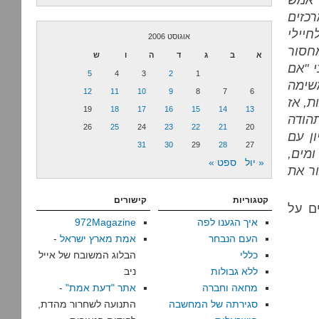
רכזים
חיילי
אוגוסט 2006
חסור
א
ב
ג
ד
ה
ו
ש
י "אם
5
4
3
2
1
שימה
12
11
10
9
8
7
6
ת, אז
19
18
17
16
15
14
13
הודה
26
25
24
23
22
21
20
ן עם
31
30
29
28
27
ומים,
« יול
ספט »
ור את
קטגוריות
קישורים
ם על
איך הגענו לפה
972Magazine
העם הנבחר
אמת מארץ ישראל
-
כללי
הבלוג המשובח של אייל
ללא גבולות
ניב
מחאה וחברה
אתר "דעת אמת"
-
סגירתה של המחשבה
התנועה לשחרור מהדת,