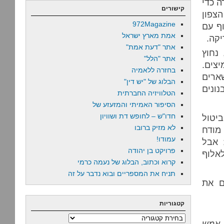
ה כדי
קישורים
הצפון
972Magazine
וף עם
אמת מארץ ישראל
יקה.
אתר "דעת אמת"
 נחוץ
אתר "הלל"
יצים.
בחזרה ללאמיה
שארים
הבלוג של "יש דין"
נונים
הטלוויזיה החברתית
הסיפור האמיתי והמזעזע של
חדו"ש – לחופש דת ושוויון
ביטול
לא מזיק ברובו
מודח
עמודו!
 אבל
פרויקט בן יהודה
לאלוף
קרוא וכתוב, הבלוג של נעמה כרמי
תניח את המספריים ובוא נדבר על זה
ם את
קטגוריות
קטגוריות
 אמש