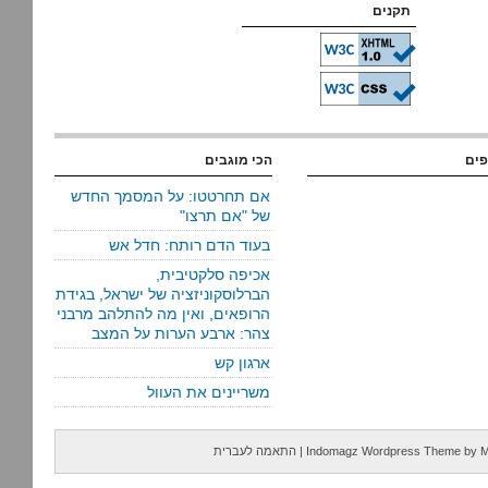
תקנים
פים
הכי מוגבים
אם תחרטטו: על המסמך החדש
של "אם תרצו"
בעוד הדם רותח: חדל אש
אכיפה סלקטיבית,
הברלוסקוניזציה של ישראל, בגידת
הרופאים, ואין מה להתלהב מרבני
צהר: ארבע הערות על המצב
ארגון קש
משריינים את העוול
M
by
Indomagz Wordpress Theme
|
התאמה לעברית