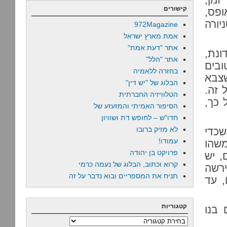
קישורים
ופס,
יורה
972Magazine
אמת מארץ ישראל
אתר "דעת אמת"
ונת,
אתר "הלל"
שפה טובים
בחזרה ללאמיה
שצבא
הבלוג של "יש דין"
 זה.
הטלוויזיה החברתית
 כך,
הסיפור האמיתי והמזעזע של
חדו"ש – לחופש דת ושוויון
לא מזיק ברובו
שכדי
עמודו!
משהו
פרויקט בן יהודה
מהם, יש
קרוא וכתוב, הבלוג של נעמה כרמי
ירשה
תניח את המספריים ובוא נדבר על זה
יום, עד
קטגוריות
 בנו
קטגוריות