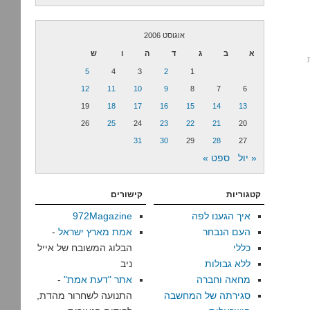
אוגוסט 2006
א
ב
ג
ד
ה
ו
ש
על
5
4
3
2
1
הגיחוך
12
11
10
9
8
7
6
של
19
18
17
16
15
14
13
דובר
צה"ל
26
25
24
23
22
21
20
31
30
29
28
27
« יול
ספט »
קטגוריות
קישורים
איך הגענו לפה
972Magazine
העם הנבחר
אמת מארץ ישראל
-
כללי
הבלוג המשובח של אייל
ללא גבולות
ניב
מחאה וחברה
אתר "דעת אמת"
-
סגירתה של המחשבה
התנועה לשחרור מהדת,