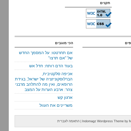
תקנים
פים
הכי מוגבים
אם תחרטטו: על המסמך החדש
של "אם תרצו"
בעוד הדם רותח: חדל אש
אכיפה סלקטיבית,
הברלוסקוניזציה של ישראל, בגידת
הרופאים, ואין מה להתלהב מרבני
צהר: ארבע הערות על המצב
ארגון קש
משריינים את העוול
M
by
Indomagz Wordpress Theme
|
התאמה לעברית