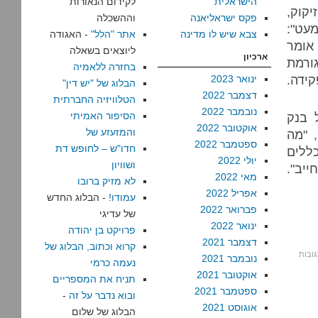
הישראלית
לקידום הנאורות
יקוק,
פקס ישראליאנה
וההשכלה
מעט":
צבא שיש לו מדינה
אתר "הלל"
- האגודה
אומר
ליוצאים בשאלה
ארכיון
גורמת
בחזרה ללאמיה
ידה.
ינואר 2023
הבלוג של "יש דין"
דצמבר 2022
הטלוויזיה החברתית
נובמבר 2022
 בנק
הסיפור האמיתי
אוקטובר 2022
והמזעזע של
 "מה
ספטמבר 2022
חדו"ש – לחופש דת
ללים
יולי 2022
ושוויון
ייב".
מאי 2022
לא מזיק ברובו
אפריל 2022
עמודו!
- הבלוג החדש
פברואר 2022
של עדיגי
ינואר 2022
פרויקט בן יהודה
דצמבר 2021
קרוא וכתוב, הבלוג של
על
גובות
נובמבר 2021
נעמה כרמי
שלוש
אוקטובר 2021
תניח את המספריים
הערות,
ספטמבר 2021
ובוא נדבר על זה
-
בשש
אוגוסט 2021
הבלוג של שלום