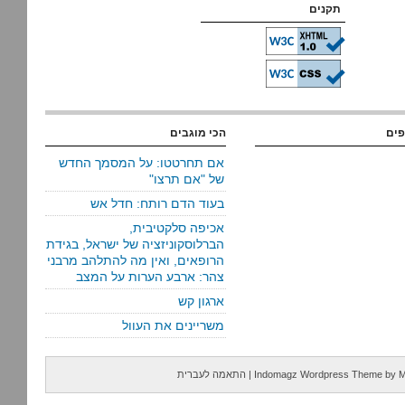
תקנים
פים
הכי מוגבים
אם תחרטטו: על המסמך החדש
של "אם תרצו"
בעוד הדם רותח: חדל אש
אכיפה סלקטיבית,
הברלוסקוניזציה של ישראל, בגידת
הרופאים, ואין מה להתלהב מרבני
צהר: ארבע הערות על המצב
ארגון קש
משריינים את העוול
M
by
Indomagz Wordpress Theme
|
התאמה לעברית