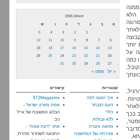
ממנה
 הלא
אוגוסט 2006
סרוגה
א
ב
ג
ד
ה
ו
ש
לאחר
5
4
3
2
1
קבוצה
12
11
10
9
8
7
6
יותר
19
18
17
16
15
14
13
ה על
26
25
24
23
22
21
20
ו כמה
31
30
29
28
27
ובל,
« יול
ספט »
ונתך
קטגוריות
קישורים
גיל,
איך הגענו לפה
972Magazine
ווח.
העם הנבחר
אמת מארץ ישראל
-
לאחר
כללי
הבלוג המשובח של אייל
ב בכך
ללא גבולות
ניב
מטר,
מחאה וחברה
אתר "דעת אמת"
-
דובר
סגירתה של המחשבה
התנועה לשחרור מהדת,
חא.