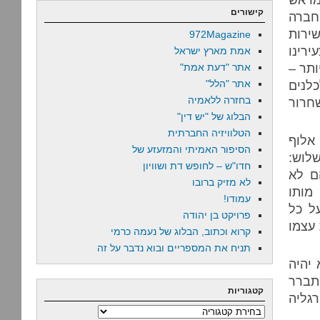
קישורים
חברה
ירות
972Magazine
ירינו
אמת מארץ ישראל
ותר –
אתר "דעת אמת"
לנים
אתר "הלל"
בחזרה ללאמיה
חרור
הבלוג של "יש דין"
הטלוויזיה החברתית
אלוף
הסיפור האמיתי והמזעזע של
לוש:
חדו"ש – לחופש דת ושוויון
ם לא
לא מזיק ברובו
מותו
עמודו!
ל כל
פרויקט בן יהודה
 עצמו
קרוא וכתוב, הבלוג של נעמה כרמי
תניח את המספריים ובוא נדבר על זה
 יהיה
תברר
קטגוריות
גליה
קטגוריות