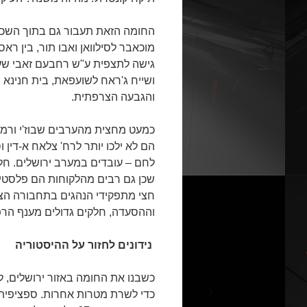
החומה הזאת תעבור גם בתוך השכונו
מוכאבר לסילוואן ואבו תור, בין רא
גישה לתצפית ע"ש רחבעם זאבי שעל 
ושייח ג'ראח לשועפאת, בית חנינא וה
והגבעה הצרפתית.
כמעט מחצית מהערבים שבוז'י ורמון
הם לא ילכו יותר לרח' צלאח א-דין
לחם – עובדים במערב ירושלים. חלקם
שכן גם רבים מהלקוחות הם פלסטי
חצי מתפקידי הנהגים בתחבורה הצי
וההסעדה, חלקים גדולים מענף הרפו
נידונים לחזור על ההיסטוריה
כשבנו את החומה באזור ירושלים, לפ
כדי לשרת מטרות אחרות. ספציפית,