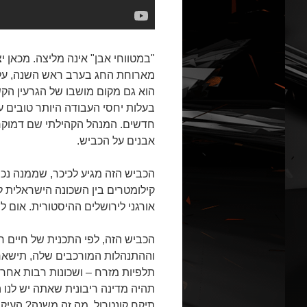
"במטווחי אבן" אינה מליצה. מכאן י
מארוחת החג בערב ראש השנה, על 
הוא גם מקום מושבו של הגרעין הקש
בעלות יחסי העבודה היותר טובים ע
חדשים. המנהל הקהילתי שם דמוקרטי
אבנים על הכביש.
הכביש הזה מגיע לכיכר, שממנה נכ
קילומטרים בין השכונה הישראלית 
אורגני לירושלים ההיסטורית. אום לי
הכביש הזה, לפי התכנית של חיים רמ
וההתנהלות המורכבים שלה, תישאר 
תלפיות מזרח – ושכונות רבות אחרו
תהיה מדינה ריבונית שאתה יש לנו
תיקח קונטרול. מה זה משנה? העיקר