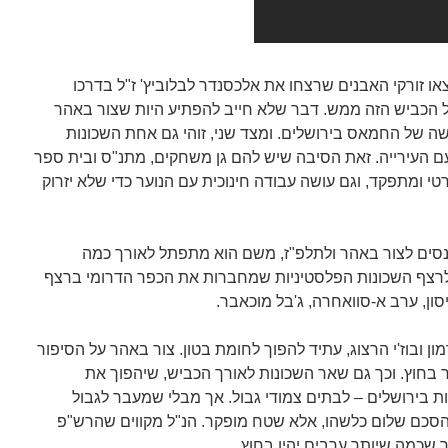
צאו זורקי האבנים שרצחו את אלכסנדר לבלוביץ' ז"ל בדרכו
הכביש הזה ממש. דבר שלא חייב להפתיע היות שצור באהר
ה של החמאס בירושלים. ומצד שני, זוהי גם אחת השכונות
ם העירייה. זאת הסיבה שיש להם גן משחקים, מתנ"ס ובית ספר
 ומתפקד, וגם עושה עבודה חינוכית עם הנוער כדי שלא יזרוק
נסים לצור באהר ולתלפ"ז, משם הוא מתפתל לאורך כמה
לרצף השכונות הפלסטיניות שמחברות את הכפר הדרומי ברצף
סון, ערב א-סוואחרה, ג'בל מוכאבר.
ון ובוז'י הרצוג, עתיד להפוך לחומת בטון. צור באהר על הסיפור
בחוץ. וכך גם שאר השכונות לאורך הכביש, שיהפוך את
ת בירושלים – לבתים צמודי גבול. אך מבלי שמעבר לגבול
 הסכם שלום כלשהו, אלא שטח מופקר. הנ"ל מקווים שהרש"פ
 שכמה שיותר ערבים יהיו בחוץ.