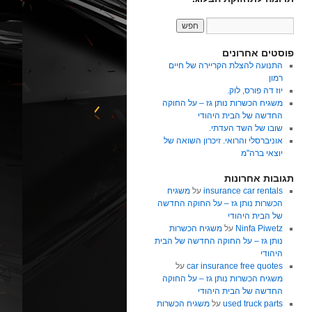
פוסטים אחרונים
התנועה להצלת הקריירה של חיים
רמון
יוז דה פורס, לוק.
משגיח הכשרות נותן גז – על החוקה
החדשה של הבית היהודי
שובו של השד העדתי.
אוניברסלי והרואי. זיכרון השואה של
יוצאי ברה"מ
תגובות אחרונות
insurance car rentals
על
משגיח
הכשרות נותן גז – על החוקה החדשה
של הבית היהודי
Ninfa Piwetz
על
משגיח הכשרות
נותן גז – על החוקה החדשה של הבית
היהודי
car insurance free quotes
על
משגיח הכשרות נותן גז – על החוקה
החדשה של הבית היהודי
used truck parts
על
משגיח הכשרות