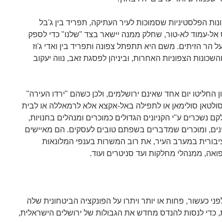
ת הפלסטיניות שסמוכות לעיר העתיקה, תפריד בין ג'בל
ס אל-עמוד לא-טור, שחלק ממנה יישאר בצד "שלנו" כדי לספק
הר הזיתים. משם היא תתפתל צפונה ותפריד בין ואדי ג'וז
שכונות הצפוניות האחרות, וביניהן לפסגת זאב, נווה יעקוב
 החליטו יום אחד שאינם ירושלמים, ולכן כשהם "ירדו העירה"
 וסולטאן סולימאן או לתפילה באל-אקצא אלא לרמאללה או לבית
 נשכרים ע"י הקניונים הגדולים כמוכרים ומנהלים בחנויות,
נים, ומוכרים שמדברים בשפתם טובים לעסקים. הם מאיישים
בורית במערב העיר, את רוב המשרות בענפי המלונאות
אה, ממנהלי מחלקות ועד סניטרים ועוד.
ני כעשור, פחות או יותר ויתרו על הפונקציה הביטחונית שלה
 כדי לנסות להנדס מחדש את הגבולות של ירושלים הישראלית,