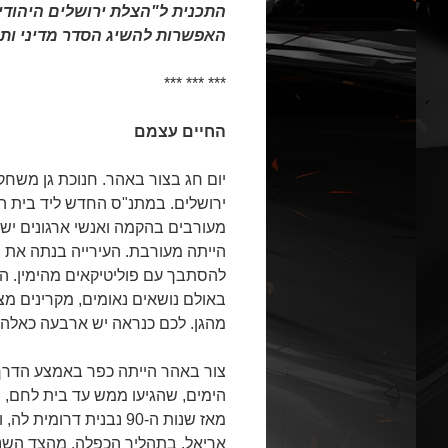
התכנית ל"הצלת ירושלים היהודית
האפשרות להשיג הסדר מדיני ותג
*** *** ***
החיים עצמם
יום חג בצור באהר. חנוכת גן משח
ירושלים. במתנ"ס החדש ליד בית 
מעורבים בהקמה ואנשי ארגונים ישרא
הייתה מעורבת. העירייה בנתה את ה
להסתבך עם פוליטיקאים מהימין. הבל
באולם נושאים נאומים, מקרינים מצ
מהגן. לכם כנראה יש ארבעה כאלה 
צור באהר הייתה כפר באמצע הדרך 
הימים, שהגיעו ממש עד בית לחם, 
מאז שנות ה-90 נבנית ד
אריאל, בתהליך הכפלה. מהצד השנ