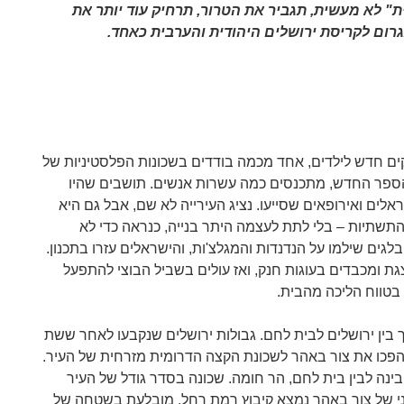
" לא מעשית, תגביר את הטרור, תרחיק עוד יותר את
רום לקריסת ירושלים היהודית והערבית כאחד.
קים חדש לילדים, אחד מכמה בודדים בשכונות הפלסטיניות של
הספר החדש, מתכנסים כמה עשרות אנשים. תושבים שהיו
לים ואירופאים שסייעו. נציג העירייה לא שם, אבל גם היא
תשתיות – בלי לתת לעצמה היתר בנייה, כנראה כדי לא
גים שילמו על הנדנדות והמגלצ'ות, והישראלים עזרו בתכנון.
גת ומכבדים בעוגות חנק, ואז עולים בשביל הבוצי להתפעל
בטווח הליכה מהבית.
בין ירושלים לבית לחם. גבולות ירושלים שנקבעו לאחר ששת
הפכו את צור באהר לשכונת הקצה הדרומית מזרחית של העיר.
רומית לה, ובינה לבין בית לחם, הר חומה. שכונה בסדר גודל של העיר
י של צור באהר נמצא קיבוץ רמת רחל, מובלעת בשטחה של