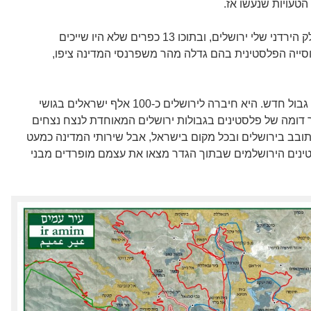
ב-67, סופח שטח גדול פי 11 מהחלק הירדני שלי ירושלים, ובתוכו 13 כפרים שלא היו שייכים
וסייה הפלסטינית בהם גדלה מהר משפרנסי המדינה ציפו,
באופן בלתי רשמי, הגדר יצרה מעין גבול חדש. היא חיברה לירושלים כ-100 אלף ישראלים בגושי
דומה של פלסטינים בגבולות ירושלים המאוחדת לנצח נצחים
ובב בירושלים ובכל מקום בישראל, אבל שירותי המדינה כמעט
הם. 200 אלף הפלסטינים הירושלמים שבתוך הגדר מצאו את עצמם מופרדים מבני