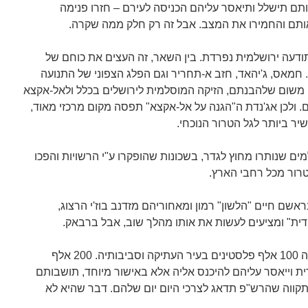
תם תישלל ותיאסר עליהם הכניסה לעירם – חזרו פנימה
אותם והחמירו את המצב. אבל זה רק חלק ממה שקרה.
דעה ירושלמית נפרדת. בין השאר, זה העצים את כוחם של
חמאס, ג'יהאד, חזב א-תחריר וגם הפלג הצפוני של התנועה
משום שלהבנתם, הזיקה המוסלמית לירושלים בכלל ולאל-אקצא
 ולכן אג'נדת ה"הגנה על אל-אקצא" תפסה מקום מרכזי מאוד,
יר ביותר לגל הטרור הנוכחי.
ים שנותרו מחוץ לגדר, בשכונות שהופקרו ע"י הרשויות והפכו
טרור מכל רחבי הארץ.
אשם חיים "הלשון" רמון ומאחוריהם מזדנב בוז'י הרצוג,
דית" ומציעים לעשות את אותו מהלך שוב, אבל ברבאק.
ישראל תחזיק תחת שליטתה הישירה 100 אלף פלסטינים בעיר העתיקה וסביבותיה. 200 אלף
ית וייאסר עליהם להיכנס אליה אלא באישור מיוחד, תושבותם
תקווה שהרש"פ תדאג לצרכי היום יום שלהם. דבר שהיא לא