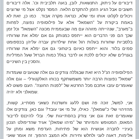
דיבורים על ניתוק, התנשאות, לובן, בועה תלביבית וכו'. אלה דיבורים
חשובים אבל הגיע הזמן להתקדם הלאה. המסר נקלט אצל מי שרוצים
ויכולים לקלוט אותו ומי שלא, כנראה מקרה אבוד. כמו כן, זאת לא
באמת ביקורת על "השמאל" אלא על פילוסופיה נפוצה, לפחות
ב"מערב", שנהייתה מזוהה עם מה שבעממית מכונה "השמאל" וכל זמן
שכך הם פני הדברים הוא ייתפס כמנותק גם אם ימלא את שורותיו
בלסביות שחורות בעלות רגל אחת שילדותן עברה עליהן בכספומט
סמים בלוד. והוא ייתפס כאיום ביטחוני גם אם ימלא את שורותיו
בגנרלים שלא יכולים ללכת או לדבר בגלל כמות הברזל שעל המדליות
והסכין בין השיניים.
הפילוסופיה הנ"ל היא זאת שבגללה צודקים גם אלה שטוענים שעמדות
"שמאל" נפוצות הרבה יותר משמשתקף בכוחו האלקטורלי – וגם אלה
שאומרים עזבו אתכם מכל החרטא של "לפנות החוצה". העם פשוט לא
שמאלני ולא יהיה.
אני, למשל, זוכה פה ושם ללעג וחשדנות כשאני מסתייג, קשות,
מהזיהוי שלי כ"שמאלן". כאילו, על מי אני עובד? וגם כאן, צודקים אלו
שאומרים זאת וגם אני צודק בהסתייגות שלי. ובלי להיכנס לדיבור
המאוס, המטופש והמיותר של "מיהו שמאלן" אגיד שהדיפולט הנכון
בעיניי לחברה אנושית הוא של פתיחות, העדפת משא ומתן על
אלימות, דאגה לעני ולחלש וחירות. ולא המצב ההפוך. זה אומר שאני