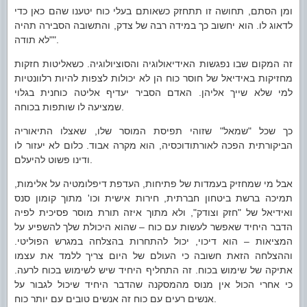
ומן הסתם, תחושה זו תתחזק כשאותם בעלי כוח יטענו שהם כאן כדי
לדאוג לו. הוא יחשוב כך במידה רבה של צדק, והתשובה הסבירה תהיה
"לא תודה".
זה המקום שבו נפגשות האידיאולוגיה והסוציולוגיה. כשאליטות חזקות
מחזיקות באידיאל של חוסר כוח הן לא יכולות לצפות להיות רלוונטיות
למי שלא שייך אליהן. האדם הסביר יעדיף אליטה כוחנית בגלוי
שמציעה לו שותפות בכוחה.
כך שכל "שמאל" שזוהי תפיסת המוסר שלו, שאצלו התיאוריה
הביקורתית הפכה לאורתודוכסיה, הוא מקרה אבוד. כלום לא יעזור לו
ודינו פשוט להיעלם.
אבל מי שמחזיק בעמדות של פתיחות, העדפת דיפלומטיה על אלימות,
תמיכה ברשת ביטחון חברתית, חירות אישית וכו' מתוך קומון סנס
ואידיאל של "חזק וצודק", ולא מתוך איזה תורת מוסר פסיכית לפיה
הדבר היחיד שאפשר לעשות עם כוח – שהוא היכולת שלך להשפיע על
המציאות – הוא דיכוי, יכול להתחרות בהצלחה במגרש הפוליטי.
וההצלחה הזאת חשובה כי העולם של היום צריך ללמד את עצמו
אתיקה של שימוש בכוח. זה התחליף היחיד שיש לשימוש בכוח לרעה.
כי אחרי הכול אין מנוס מהמסקנה שהדבר היחיד שיכול לגבור על
אנשים רעים עם כוח זה אנשים טובים עם יותר כוח.