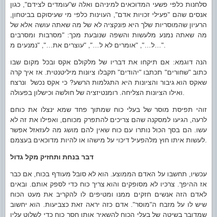
סלחנות כלפי פשעי המדוכאים למיניהם ואלה ש"עומדים לצידם", כגון
אנסים שהם "פעילי זכויות אדם", העוינות כלפי מי שעיסוקם בביטחון,
הרעיון שהמוסריות שלך היא פונקציה לא של מה שאתה עושה אלא של
מה שאתה נמנע מלעשות והשפה שנובעת מכך: "מסרבות ומסרבים
ל…", "אומרים לא ל…", "עוצרים את…", "נמנעים מ…".
הנה דוגמא: אם תיקחו את דבריו של מלקולם אקס ובכל מקום שבו
כתוב "שחורים" תכתבו "יהודים" תקבלו ציונות מיליטנטית. אז איך קרה
שאקס הוא גיבור והציונות היא התגלמות הרשע? כי אקס נכשל ונרצח
ואילו הציונות הצליחה. רומנטיזציה של חולשה וכישלון בפעולה.
זוהי תפיסת מוסר של בעלי כוח שמתוך פחד שמא ינצלו את כוחם
לרעה, הגיעו למסקנה שהם צריכים להתפרק מכוחם, ואפילו את זה לא
עשו. הם בסך הכול נותרו עם כוח שאין להם מושג מה לעזאזל אפשר
לעשות איתו חוץ מלהפעיל דיכוי על מישהו או להיות מדוכאים בעצמם.
דבר בנחת ותחזיק מקל גדול
עכשיו, תחשבו על האדם הממוצע. הוא לא סובל מעודף בכוח, אם כבר
אז ההיפך. צרכיו לא מסופקים והוא צריך כוח כדי לספק אותם. ובאים
לאדם הזה אנשים חזקים ממנו ומטיפים לו להקריב את מעט הכוח
שיש לו על מזבח ה"מוסר". אדם כזה יראה זאת כצביעות. הוא יחשוב
שמדובר בשיטה של בעלי הכוח להשאיר אותו חסר כוח כדי לשלוט עליו