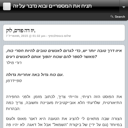
תניח את המספריים ובוא נדבר על זה
Search
יוז דה פורס, לוק.
אפריל 7th, 2015 @ 01:32 pm › שלום בוגוסלבסקי
איזו דרך טובה יותר יש, כדי לגרום לאנשים טובים להיות חסרי כוח,
מאשר לספר להם שכוח יהפוך אותם לאנשים רעים?
רורי מילר
עם כוח גדול באה אחריות גדולה.
ספיידרמן
את הפוסט הזה רציתי, והייתי צריך, לכתוב מזמן. ולפני החפירה
התיאורטית, שלדעתי הלא אובייקטיבית מעניינת וחשובה, צריך כמה
הבהרות:
הצורה שבה מתאים לי להציג את הטענה היא ז'אנר מאוס ולעוס
במיוחד (גם על ידי) של ביקורת "השמאל" אבל אל דאגה. לא יהיו פה