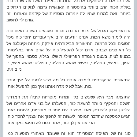
אליו גם אם היו שוחקים את כל החרבות באיים. הוא ראה שהתרבות
בעלת הכוח הרב ביותר בהיסטוריה האנושית גרמה לנזקים הגדולים
ביותר וזאת למרות שהיו לה יומרות מוסריות של קידמה ונאורות. זה
גורם לך לחשוב.
אז הפרויקט הגדול של מדעי החברה והרוח בשבעים השנים האחרונות
היה לימוד נושא הכוח. אנחנו יודעים היום איך עובדים יחסי כוח מכל
הסוגים ובכל הרמות. התיאוריה הביקורתית פירקה, ניתחה וקיטלגה אל
כל האופנים שבהם אדם יכול להפעיל כוח על אדם אחר באלימות,
במניפולציה, בעצם העמדה הפריווילגית שלו, בגלוי, בסמוי, בהפוך על
הפוך, באישי, בפוליטי, באישי שהוא הפוליטי, בפוליטי שהוא אישי, יו
ניים איט.
התיאוריה הביקורתית לימדה אותנו כל מה שיש לדעת על איך עובד
כוח, אבל לא לימדה אותנו איך נכון להפעיל אותו.
התוצאה מכך היא שאנשים בלי יומרות מוסריות קיבלו את המדריך
השלם והמקיף ביותר להשגת כוח, הפעלתו על בני אדם אחרים ועל
הז'רגון הנכון להצדיק זאת. אנשים עם יומרות מוסריות, לעומת זאת,
הגיעו למסקנה שהדבר המוסרי לעשות זה להפוך את עצמך לחסר כוח.
הרי אם אין לך כוח, אתה בטח לא תפגע באף אחד.
סוג זה של תפיסה "מוסרית" הוא זה שעומד מאחורי תופעות כמו