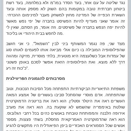
נגד שליטה על עם אחר, בעד הסדר במו"מ ולא במלחמה, בעד רשת
ביטחון חברתית טובה במקומות בהם השוק לא מספק אותה ובעד
השארת הכפייה של המדינה מחוץ למשחק מעבר למינימום ההכרחי.
זה אומר שאני מעדיף להיות הפשיסט בחברה של יפי נפש מאשר
להיות יפה הנפש בחברה של פשיסטים. וזה אומר, מן הסתם, שאין לי
מה לחפש בבית היהודי או בליכוד.
מצד שני, פה נגמר המשותף ביני לבין "השמאל". כי אני חושב
שהפילוסופיה המובילה בו כיום אולי מביאה אותו לפעמים לאותו סוג
של עמדות אבל כשלעצמה היא מוטעית, בלתי מוסרית, מזיקה ומהווה
דרך ללא מוצא. ואת הפילוסופיה הזאת אפשר לסכם באופן פשטני
כ"כוח זה רע".
מסרבותים להגמוניה הפריווילגית
משפחת התיאוריות הביקורתיות התפתחה מכל הסיבות הנכונות, וטוב
שהתפתחה. אדם מוסרי שהסתכל סביבו בעשורים של אמצע המאה
העשרים ראה את היטלר וסטלין. הוא ראה את בריטניה הדמוקרטית
שולטת באימפריה שהשמש לא שוקעת בה. הוא ראה את מערב
אירופה הלבנה והמפותחת טובחת באנשים כהים בכל רחבי הגלובוס.
הוא ראה שהדמוקרטיה האמריקאית מחסלת, בשתי פצצות, מספר
אנשים שכל הסמוראים האכזריים ביפן הפיאודלית היו מתקשים להגיע