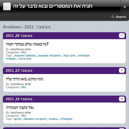
תניח את המספריים ובוא נדבר על זה
Search
Archives › נובמבר, 2011
נובמבר 26, 2011
מי באמת שולט במוקדי הכוח?
שלום בוגוסלבסקי
By
כללי
Categories:
אקטואליה.
,
ארוך וכבד.
,
דמוקרטיה מתגוננת.
,
המהפכה האמונית
,
Tags:
תקשורת.
שיח ציבורי.
,
נובמבר 23, 2011
הנה מוקש. בואו נדרוך עליו.
שלום בוגוסלבסקי
By
כללי
Categories:
נובמבר 16, 2011
אור בקצה המנהרה.
שלום בוגוסלבסקי
By
כללי
Categories:
חקיקה.
אקטואליה.
,
בולשיט.
,
דמוקרטיה מתגוננת.
,
Tags: