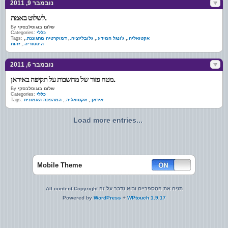
נובמבר 9, 2011
לשלוט באמת.
שלום בוגוסלבסקי
By
כללי
Categories:
אקטואליה.
,
ג'ונגל המידע.
,
גלובליזציה.
,
דמוקרטיה מתגוננת.
,
Tags:
היסטוריה.
,
זהות
נובמבר 6, 2011
מטח פזור של מחשבות על תקיפה באיראן.
שלום בוגוסלבסקי
By
כללי
Categories:
איראן.
,
אקטואליה.
,
המהפכה האמונית
Tags:
Load more entries...
Mobile Theme
All content Copyright תניח את המספריים ובוא נדבר על זה
Powered by
WordPress
+
WPtouch 1.9.17