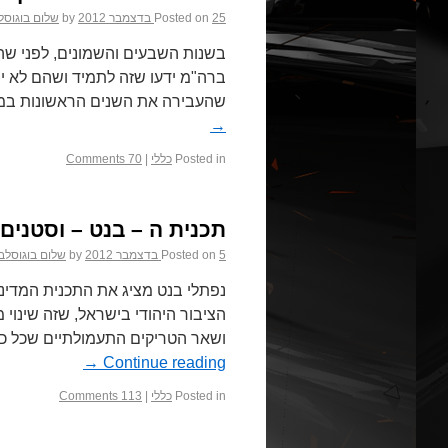
25 בדצמבר 2012
Posted on
by
שלום בוגוסל
בשנות השבעים והשמונים, לפני שה
ברה"מ ידעו שזה לתמיד ושהם לא יר
שהעבירה את השנים הראשונות במר
→
Posted in
כללי
|
70 Comments
תכנית ה – בנט – וסטנים.
5 בדצמבר 2012
Posted on
by
שלום בוגוסלב
נפתלי בנט מציג את התכנית המדינ
הציבור היהודי בישראל, שזה שינוי
ושאר הטריקים התעמולתיים שכל כך 
→
Continue reading
Posted in
כללי
|
113 Comments