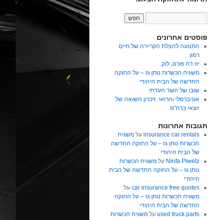
פוסטים אחרונים
התנועה להצלת הקריירה של חיים
רמון
יוז דה פורס, לוק.
משגיח הכשרות נותן גז – על החוקה
החדשה של הבית היהודי
שובו של השד העדתי.
אוניברסלי והרואי. זיכרון השואה של
יוצאי ברה"מ
תגובות אחרונות
insurance car rentals
על
משגיח
הכשרות נותן גז – על החוקה החדשה
של הבית היהודי
Ninfa Piwetz
על
משגיח הכשרות
נותן גז – על החוקה החדשה של הבית
היהודי
car insurance free quotes
על
משגיח הכשרות נותן גז – על החוקה
החדשה של הבית היהודי
used truck parts
על
משגיח הכשרות