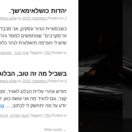
יהדות כושלאימא'שך.
7 בספטמבר 2010
Posted on
by
שלום בוגוס
כשבסוגיית הגיור עסקינן, אני מכב
וה"מקרבים" שמחפשים למסד גיורי מ
שיש לי העדפה תיאולוגית לגיור כל
Posted in
כללי
|
Tagged
ארוך וכבד.
,
המהפכה 
בשביל מה זה טוב, הבלוג
5 בספטמבר 2010
Posted on
by
שלום בוגוס
חודש אחרי עליית הבלוג לאוויר, זמ
קצר, וגם להגיד מה אני עושה כאן. 
יודע על מה יתחשק לי לכתוב, …
ng
Posted in
כללי
|
Tagged
ג'ונגל המידע.
,
מינהלי
Older posts
←