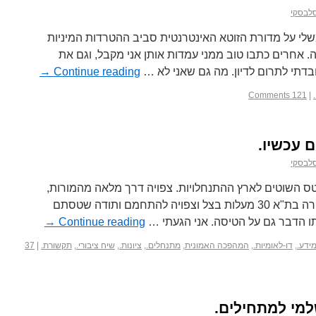
סלבסקי
שלי על מדורת הזוטא האינטרנטית סביב ההטרדות המיניות
 אחרים כתבו טוב ממני עמדות אותן אני מקבל, וגם את
עובדתי לתרום לדיון. מה גם שאני לא …
Continue reading
→
121 Comments
|
 עכשיו.
סלבסקי
טס השוטים לארץ ההתנחלויות. צפויה דרך מלאה מהמורות,
תכינו את שקיות ההקאה, הטמפרטורה בת"א 30 מעלות בצל וצפויה להתחמם ותודה שטסתם
תו הדבר גם על הטיסה. אני הגעתי …
Continue reading
→
מידע.
,
דו-לאומיות.
,
המהפכה האמונית
,
מתנחלים.
,
ציונות.
,
שיח ציבורי.
,
תקשורת.
|
37
שלמי למתחילים.