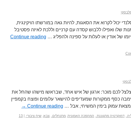
סלבסקי
נדי יכול לקרוא את הסאגות, להיות גאה במורשתו הויקינגית,
ת שלו ואפילו ללבוש קסדה עם קרניים וללכת לאיזה פסטיבל
יומו של אודין או לעלות על ספינה ולהפליג …
Continue reading
לבסקי
מצלצל לכם מוכר: ארגון של איש אחד, שבראשו מישהו שהחל את
ימבה כסף ממקורות שמעדיפים להישאר עלומים ופוצח בקמפיין
צאת עמוק בימין המשיחי, אבל …
Continue reading
→
ה.
,
דמוקרטיה מתגוננת.
,
המהפכה האמונית
,
מתנחלים.
,
צבא
,
שיח ציבורי.
|
13