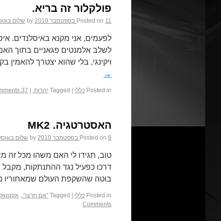
פולקלור זה בריא.
11 בספטמבר 2010
Posted on
by
שלום בוגו
לפעמים, אני מקנא באיסלנדים. איסל
לשלב אלמנטים פגאניים בתוך האמנו
ויקינגי, בלי שהוא יצטרך להאמין בק
→
Posted in
כללי
|
Tagged
יהדות.
|
37 Comments
האסטרטגיה. MK2
8 בספטמבר 2010
Posted on
by
שלום בוגוס
טוב, תגידו לי האם משהו מכל זה 
דרכו כפעיל נגד ההתנתקות, מקבל 
בוטה שהשקפת העולם שמאחוריו נמ
Posted in
כללי
|
Tagged
"אם תרצו".
,
אקטואלי
Comments