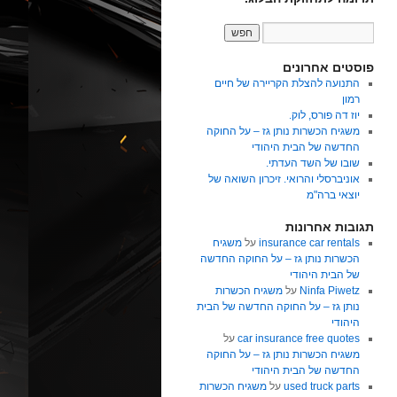
פוסטים אחרונים
התנועה להצלת הקריירה של חיים
רמון
יוז דה פורס, לוק.
משגיח הכשרות נותן גז – על החוקה
החדשה של הבית היהודי
שובו של השד העדתי.
אוניברסלי והרואי. זיכרון השואה של
יוצאי ברה"מ
תגובות אחרונות
insurance car rentals
על
משגיח
הכשרות נותן גז – על החוקה החדשה
של הבית היהודי
Ninfa Piwetz
על
משגיח הכשרות
נותן גז – על החוקה החדשה של הבית
היהודי
car insurance free quotes
על
משגיח הכשרות נותן גז – על החוקה
החדשה של הבית היהודי
used truck parts
על
משגיח הכשרות