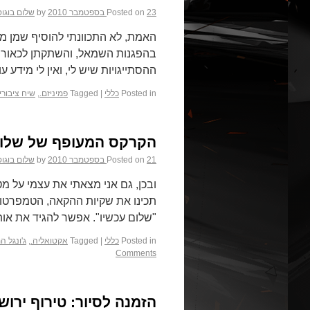
23 בספטמבר 2010
Posted on
by
שלום בוגו
האמת, לא התכוונתי להוסיף שמן מ
בהפגנות השמאל, והשתקתן לכאורה.
ההסתייגויות שיש לי, ואין לי מידע 
Posted in
כללי
|
Tagged
פמיניזם.
,
שיח ציבורי.
הקרקס המעופף של שלום
21 בספטמבר 2010
Posted on
by
שלום בוגו
ובכן, גם אני מצאתי את עצמי על מ
"שלום עכשיו". אפשר להגיד את או
Posted in
כללי
|
Tagged
אקטואליה.
,
ג'ונגל ה
Comments
הזמנה לסיור: טירוף ירו