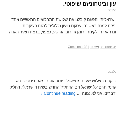
ן וביטחוניזם שיפוטי.
סלבסקי
שראלית. והפעם קיבלנו את שלושת התחלואים הראשיים אחד
קת למנה ראשונה, עסקת טיעון נכלולית למנה העיקרית
 האזרחי לקינוח. רומן זדורוב הורשע, כצפוי, ברצח תאיר ראדה
ה מתגוננת.
,
משפט.
|
33 Comments
סלבסקי
יר קטנה, שלוש שעות מסיאטל. פוסט אורח מאת דינה שונרא.
דמי חרם על ישראל הם הדחליל החדש בשיח הישראלי, דחליל
דברים. אני לא נמנה …
Continue reading
→