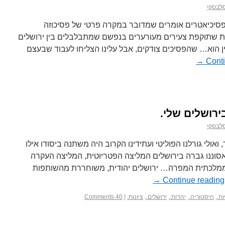
סלבסקי
הפסיכיאטרים אומרים שמדובר במקרה פרטי של פסיכוזה
לות שתוקפת צעירים מעורערים בנפשם שמתבלבלים בין ירושלים
ין הוא… שהפסיכים צודקים, אבל עלינו הצליחו לעבוד שבעצם
→
Cont
ירושלים שלי.
סלבסקי
ואולי גורלנו הפוליטי ועתידינו הקרוב היה משתנה ביסודו אילו
 לאסוננו גברה בירושלים המליצה הפטריוטית, המליצה העקרה
ממלכתית המפרה… ירושלים יהודית, משוחררת מהשותפות
→
Continue reading
ות.
,
היסטוריה.
,
יהדות.
,
ירושלים.
,
ציונות.
|
40 Comments