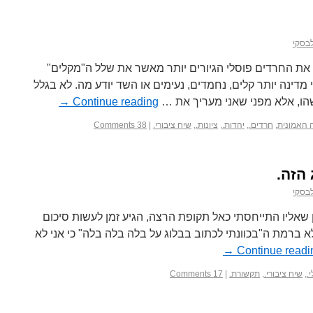
לבסקי
ד את החרדים פוסלי הגיורים יותר מאשר את שלל ה"מקלים"
דינה יותר קלים, נחמדים, נעימים או השד יודע מה. לא בגלל
שהו, אלא מפני שאני מעריך את …
Continue reading
→
האמונית
,
חרדים.
,
יהדות.
,
ציונות.
,
שיח ציבורי.
|
38 Comments
 הזה.
לבסקי
ן שאליו התייחסתי כאל תקופת הרצה, הגיע זמן לעשות סיכום
לא ברמת ה"בכוונתי לכתוב בבלוג על בלה בלה בלה" כי אני לא
→
Continue readi
.
,
שיח ציבורי.
,
תקשורת.
|
17 Comments