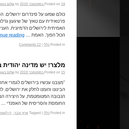
19 בספטמבר 2010
Posted on
by
שלום בוגו
כולם שמעו על סינדרום ירושלים. 
פרנואידית עם טאץ' של שיגעון גד
האמיתית לירושלים הדמיונית. העני
הכול הפוך. האמת …
inue reading
Posted in
כללי
|
22 Comments
מלצר! יש מדינה יהודית ב
15 בספטמבר 2010
Posted on
by
שלום בוגו
"מצבנו עכשיו בירושלים לגמרי אחר, 
הבינונו והעזנו לחלק את ירושלים.
הנבובה המטומטמת, על היצירה ה
החומסת והסריסית של האפנדי …
Posted in
כללי
|
Tagged
ארוך וכבד.
,
דו-לאומי