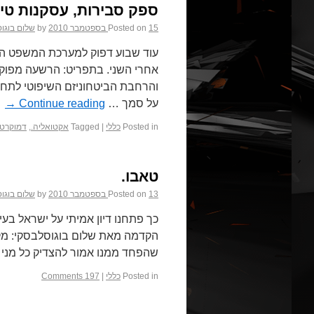
ספק סבירות, עסקנות טיעו
15 בספטמבר 2010
Posted on
by
שלום בוגו
עוד שבוע דפוק למערכת המשפט הי
אחרי השני. בתפריט: הרשעה מפוקפ
והרחבת הביטחוניזם השיפוטי לתחום
על סמך …
Continue reading
→
Posted in
כללי
|
Tagged
אקטואליה.
,
דמוקרטי
טאבו.
13 בספטמבר 2010
Posted on
by
שלום בוגו
כך פתחנו דיון אמיתי על ישראל בע
הקדמה מאת שלום בוגוסלבסקי: מק
שהפחד ממנו אמור להצדיק כל מני 
Posted in
כללי
|
197 Comments