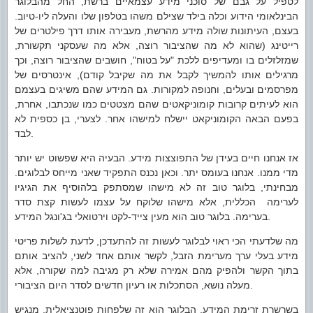
לטפיל על גבם של סוכני מידע עצמאיים ברשת, החל מהבלוגר
הבינלאומי הידוע וכלה בילד שצילם משהו בטלפון שלו והעלה ליו-טיוב.
בעצם, העיתונות שולה מידע מהרשת, מעבירה אותו דרך פילטרים של
רייטינג (שהוא לא מה שהציבור רוצה, אלא מה שעסקני תקשורת,
שמזלזלים בו ומעדיפים ללכת "על בטוח", חושבים שהציבור רוצה, וכך
מרגילים אותו להמשיך לקבל את מה שקיבל קודם), אינטרסים של
מפרסמים ובעלים, וחנופה למקורות. גם המידע שהם משיגים בעצמם
הוא לעיתים קרובות קומוניקאטים שהם מצטטים כמו שנכתבו, אחרת,
בפעם הבאה הקומוניקאט יישלח למישהו אחר. לצערי, בן כספית לא
לבד.
אז אנחנו חיים בעידן של התפוצצות מידע. הבעיה היא שפשוט יש יותר
מדי ממנו. אנחנו בעומס יתר. וכאן נכנס התפקיד שאני מייחס לבלוגים.
מבחינתי, בלוגר טוב זה לא מישהו שמסתפק בלהוסיף את הגיגיו
לערימה הכללית, אלא מישהו שלוקח על עצמו לעשות קצת סדר
בערימה. בלוגר טוב הוא מעין צייד-לקט וירטואלי בג'ונגל המידע.
מה שלדעתי הכי ראוי לבלוגר לעשות זה להתעדכן, לדעת לשלות פריטי
מידע בעלי ערך מערימת הזבל, לקשר אותם אחד לשני, להציב אותם
בתוך הקשר ולהפיק מהם אמירה שלא רק מגיבה למה שקורה, אלא
מעלה נושא, הסתכלות או רעיון חדשים לסדר היום הציבורי.
בשרשרת זרימת המידע, הבלוגר הוא זה שלפחות פוטנציאלית, מנגיש