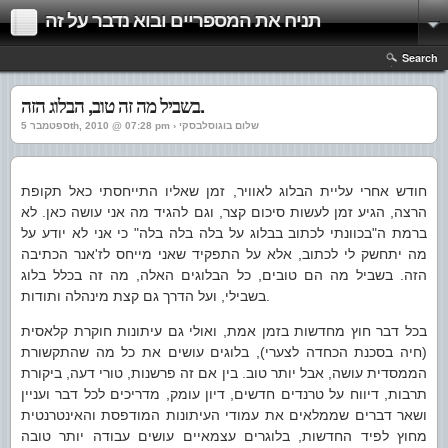
תניח את המספריים ובוא נדבר על זה
Search
בשביל מה זה טוב, הבלוג הזה.
ספטמבר 5th, 2010 @ 07:28 pm › שלום בוגוסלבסקי
חודש אחרי עליית הבלוג לאוויר, זמן שאליו התייחסתי כאל תקופת
הרצה, הגיע זמן לעשות סיכום קצר, וגם להגיד מה אני עושה כאן. לא
ברמת ה"בכוונתי לכתוב בבלוג על בלה בלה בלה" כי אני לא יודע על
מה יתחשק לי לכתוב, אלא על התפקיד שאני מייחס לז'אנר הכתיבה
הזה. בשביל מה הם טובים, כל הבלוגים האלה, מה זה בכלל בלוג
בשבילי, ועל הדרך גם קצת מינהלה ותודות.
בכל דבר חוץ מחדשות בזמן אמת, ואולי גם עיתונות חוקרת קלאסית
(חיה בסכנת הכחדה לצערי), בלוגים עושים את כל מה שהתקשורת
הממסדית עושה, אבל יותר טוב. בין אם זה פרשנות, טורי דעה, ביקורת
תרבות, דיווח על טרנדים חדשים, דיון עומק, מדריכים לכל דבר ועניין
ושאר דברים שממלאים את עמודי העיתונות המודפסת והאינטרנטית
מחוץ לפיד החדשות, בלוגרים עצמאיים עושים עבודה יותר טובה