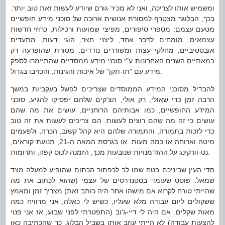
ומשמיש אותו לצריכה, ואני לא מכיר גורם שיודע לעשות זאת טוב יותר.
בכך, הבלוגר מצטרף למסורת אנושית ארוכה של סוכני מידע חופשיים
מטעם עצמם: מספרי סיפורים, מפיצי שמועות ורכילות, כרוזי חדשות
עצמאים, מומחים לדבר אחד, ליצני חצר, הוגי דעות, מתעדים
אובססיביים, מחלקי עצות ומשוררים נודדים. מסורת שהופרעה רק
במאתיים השנים האחרונות ע"י סוכני מידע ממסדיים שהתיימרו לספק
מידע עם "תו-תקן" של איכות והגינות, והכזיבו בגדול.
להבדיל מסוכני המידע הממוסדים שצריכים לפשל בעקביות במשך
הרבה זמן כדי שאולי, רק אולי, הצ'קים שלהם יפסיקו להגיע, סוכני
המידע החופשיים, כמו אבותיהם הרוחניים, עושים את מה שהם
עושים כי זה מה שהם רוצים לעשות. הם צריכים לעשות את זה טוב
כדי לזכות בתמורה, והתמורה שלהם היא קהל קשוב, הכרה, ולפעמים
מיטה וארוחה או כמה מעות. או בגרסת המאה ה-21, תנועת קוראים,
נט-וורקינג על ההזדמנויות שנובעות מכך, הזמנה לכוס קפה, ותרומות.
חדי העין שביניכם בטח שמו לב לכפתור הכתום שהופיע למעלה מצד
שמאל. פוסט שעומד בסטנדרטים של עצמי (שהוא לכתוב את מה
שהייתי טורח לקרוא אם מישהו אחר היה כותב זאת) מצריך זמן ומאמץ
ששקולים ליום עבודה מלא שעליו, כשיש לי כאלה, אני מרוויח כמה
מאות שקלים. אם היה לי דיי-ג'וב (התפטרתי לפני שבוע, אז אני פנוי
להצעות עבודה) לא הייתי עוזב אותו בשביל הבלוג, כך שהכתיבה כאן