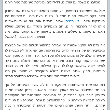
מכתבנים בשכר עם עורכים, דד-ליינים ומערכת משומנת מאחוריהם.
אבל גם כשמדובר בחדשות, העיתונות הממוסדת מאבדת את היתרון
שלה. ניקח כדוגמא תחום מוכר לי, צילום. פעם סוכנויות עיתונות היו
מעסיקות איזה
יוג'ין סמית'
שכזה, מעלים אותו על מטוס ומשגרים
אותו לאזור הקרבות. היום, הם מעמידים משרד עם מחשב, שאליו
חאפרים מקומיים מעלים תצלומים בתקווה שיקנו אותם מהם. את
התוצאות ראינו בלבנון 2 למשל.
אף צלם לא ישקיע שלושה ימי עבודה בחיפוש תצלום טוב של הפצצה
מאסיבית או של צעצועי ילדים בין הריסות אם אף אחד לא מבטיח לו
שמישהו ישלם על התצלום שלו ולא של חאפר אחר. אז הוא מוסיף ענני
עשן בפוטושופ, קונה בובה ומניח אותה בהריסות, משלם כמה דינר
לאיזה זקנה שתעשה קו-לו-לו ועורך הצילום, איזה ילד מנוצל בשכר
מינימום, מפיץ אותם בעולם. כשלא משקיעים בעיתונות, אין מה
לצפות לתוצר טוב יותר מזה שממילא מסתובב חפשי.
רוב החדשות שהעיתונות מספקת היום לא עולה באיכותה על סך
החומר המצטבר שמגיע באופן וולונטרי מהשטח. בזמן ההתקוממות
באיראן אחרי זיוף הבחירות, כל המערכת המשומנת של התקשורת
העולמית ניזונה מעדכוני טוויטר שסטודנטים שלחו מהטלפונים הניידים
שלהם. יותר ויותר, אנחנו רואים איך העיתונות הממוסדת הופכת