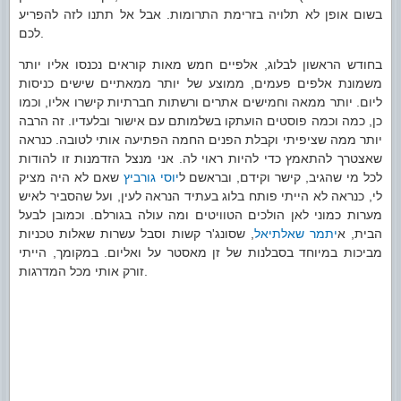
בשום אופן לא תלויה בזרימת התרומות. אבל אל תתנו לזה להפריע
לכם.
בחודש הראשון לבלוג, אלפיים חמש מאות קוראים נכנסו אליו יותר
משמונת אלפים פעמים, ממוצע של יותר ממאתיים שישים כניסות
ליום. יותר ממאה וחמישים אתרים ורשתות חברתיות קישרו אליו, וכמו
כן, כמה וכמה פוסטים הועתקו בשלמותם עם אישור ובלעדיו. זה הרבה
יותר ממה שציפיתי וקבלת הפנים החמה הפתיעה אותי לטובה. כנראה
שאצטרך להתאמץ כדי להיות ראוי לה. אני מנצל הזדמנות זו להודות
לכל מי שהגיב, קישר וקידם, ובראשם ל
יוסי גורביץ
שאם לא היה מציק
לי, כנראה לא הייתי פותח בלוג בעתיד הנראה לעין, ועל שהסביר לאיש
מערות כמוני לאן הולכים הטוויטים ומה עולה בגורלם. וכמובן לבעל
הבית, א
יתמר שאלתיאל
, שסונג'ר קשות וסבל עשרות שאלות טכניות
מביכות במיוחד בסבלנות של זן מאסטר על ואליום. במקומך, הייתי
זורק אותי מכל המדרגות.