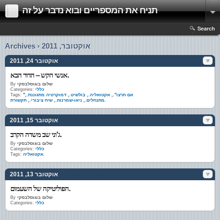
תניח את המספריים ובוא נדבר על זה
Search
Archives › אוקטובר, 2011
אוקטובר 24, 2011
אנשי הקש – הדור הבא.
שלום בוגוסלבסקי
By
כללי
Categories:
"אם תרצו".
,
אקטואליה.
,
בולשיט.
,
דמוקרטיה מתגוננת.
,
Tags:
תקשורת.
מתנחלים.
,
ניאו-שמרנות.
,
שיח ציבורי.
,
אוקטובר 15, 2011
ג'וני שב משדה הקרב.
שלום בוגוסלבסקי
By
כללי
Categories:
אקטואליה.
Tags:
אוקטובר 13, 2011
הפוליטיקה של השעמום.
שלום בוגוסלבסקי
By
כללי
Categories: