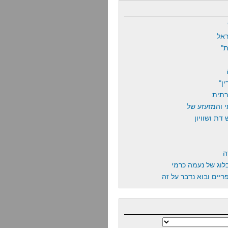
אל
"
ן"
רתית
 והמזעזע של
דת ושוויון
ה
לוג של נעמה כרמי
יים ובוא נדבר על זה