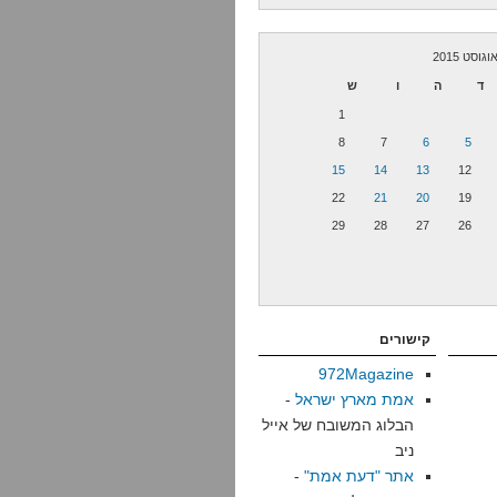
וגוסט 2015
ד
ה
ו
ש
1
8
7
6
5
15
14
13
12
22
21
20
19
29
28
27
26
קישורים
972Magazine
אמת מארץ ישראל
-
הבלוג המשובח של אייל
ניב
אתר "דעת אמת"
-