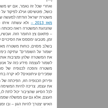
ואחרי שכל זה נאמר, אם יש משה
כושל, פוטשיסט ועילג לפיקוד על
משטרת ישראל הודתה למעשה שהי
מאז 2013 –
ולא עשתה איתו כל
שהנהגת המשטרה רואה כזכותה המ
– פתאום צץ החומר הזה. ועכשיו, כמ
זמן, מטבעו ימסמס את הסיכויים 
בשלב מסוים, כוחות משטרה מאמצ
ישמור על השומרים” עתיקה כימי
את המשטרה שלהן ומציבות אותה 
לשמור לעצמה מידע כזה על אנשי
משטרה והפכה לכנופיה של סחט
שמכירים עיתונאים? לא יקרה בחיי
ופירוק הכנופיה הזו, הפיכתה ש
את עצמו, צריכה להיות המשימה 
לכל הסיוע שהציבור יכול לתת לו
העצם, אלא גם עם ממשלה שממש
האיש יצטרך להיות הגון – ובו 