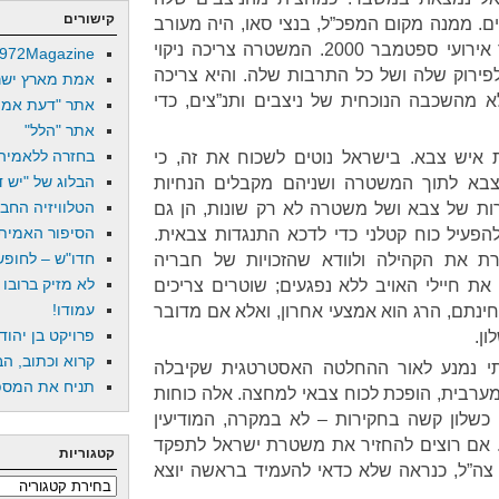
קישורים
ם. ממנה מקום המפכ”ל, בנצי סאו, היה מעורב
עד צווארו בהרג אזרחים במהלך אירועי ספטמבר 2000. המשטרה צריכה ניקוי
972Magazine
לפירוק שלה ושל כל התרבות שלה. והיא צריכה
אמת מארץ ישר
א מהשכבה הנוכחית של ניצבים ותנ”צים, כדי
אתר "דעת אמת
אתר "הלל"
בחזרה ללאמיה
 איש צבא. בישראל נוטים לשכוח את זה, כי
הבלוג של "יש די
בא לתוך המשטרה ושניהם מקבלים הנחיות
הטלוויזיה החב
 של צבא ושל משטרה לא רק שונות, הן גם
הסיפור האמיתי
פעיל כוח קטלני כדי לדכא התנגדות צבאית.
חדו"ש – לחופש 
את הקהילה ולוודא שהזכויות של חבריה
לא מזיק ברובו
 את חיילי האויב ללא נפגעים; שוטרים צריכים
עמודו!
ינתם, הרג הוא אמצעי אחרון, ואלא אם מדובר
פרויקט בן יהוד
ן.
קרוא וכתוב, הב
י נמנע לאור ההחלטה האסטרטגית שקיבלה
תניח את המספר
רבית, הופכת לכוח צבאי למחצה. אלה כוחות
ם כשלון קשה בחקירות – לא במקרה, המודיעין
אם רוצים להחזיר את משטרת ישראל לתפקד
קטגוריות
 צה”ל, כנראה שלא כדאי להעמיד בראשה יוצא
קטגוריות