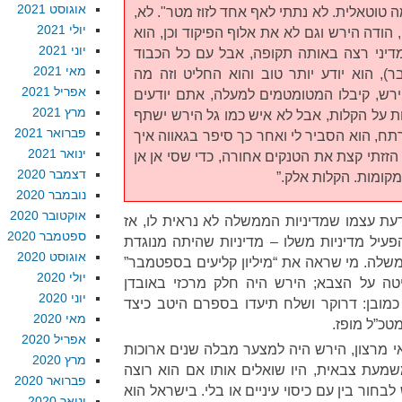
אוגוסט 2021
ה טוטאלית. לא נתתי לאף אחד לזוז מטר". לא,
יולי 2021
הודה הירש וגם לא את אלוף הפיקוד וכן, הוא
יוני 2021
דיני רצה באותה תקופה, אבל עם כל הכבוד
מאי 2021
ר), הוא יודע יותר טוב והוא החליט וזה מה
אפריל 2021
רש, קיבלו המטומטמים למעלה, אתם יודעים
מרץ 2021
על הקלות, אבל לא איש כמו גל הירש ישתף
פברואר 2021
תח, הוא הסביר לי ואחר כך סיפר בגאווה איך
ינואר 2021
זזתי קצת את הטנקים אחורה, כדי שסי אן אן
דצמבר 2020
מקומות. הקלות אלק.”
נובמבר 2020
אוקטובר 2020
עת עצמו שמדיניות הממשלה לא נראית לו, אז
ספטמבר 2020
פעיל מדיניות משלו – מדיניות שהיתה מנוגדת
אוגוסט 2020
שלה. מי שראה את “מיליון קליעים בספטמבר”
יולי 2020
ה על הצבא; הירש היה חלק מרכזי באובדן
יוני 2020
כמובן: דרוקר ושלח תיעדו בספרם היטב כיצד
מאי 2020
מטכ”ל מופז.
אפריל 2020
 מרצון, הירש היה למצער מבלה שנים ארוכות
מרץ 2020
מעת צבאית, היו שואלים אותו אם הוא רוצה
פברואר 2020
בחור בין עם כיסוי עיניים או בלי. בישראל הוא
ינואר 2020