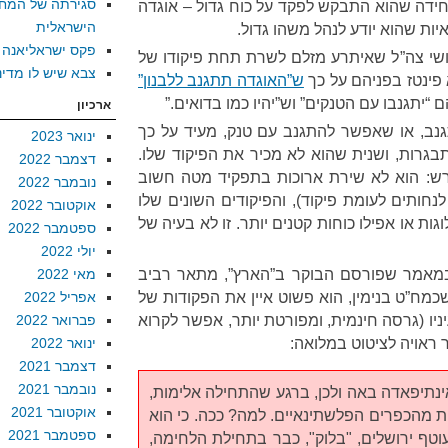
סגירתה של המח
חידה שהוא התבקש לפקד על כוח גדול – אוגדה
הישראלית
יות שהוא יודע לנהל משהו גדול.
פקס ישראליאנה
שי צה”ל שאיתרע מזלם לשרת תחת פיקודו של
צבא שיש לו מדינ
 פינטז בפניהם על כך
ש”האוגדה תתגנב ללבנון”
 “יתגנבו עם הטנקים” וש”יהיו כמו בדואים.”
ארכיון
נב, או שאפשר להתגנב עם טנק, מעיד על כך
ינואר 2023
בגרות, ושנית שהוא לא מכיר את הפיקוד שלו.
דצמבר 2022
ש: הוא לא שירת ארוכות בתפקיד מטה חשוב
נובמבר 2022
חותים לעומת פיקוד), והפיקודים השונים שלו
אוקטובר 2022
ות או אפילו כוחות קטנים יותר. זו לא בעיה של
ספטמבר 2022
יולי 2022
מאמר שפורסם הבוקר ב”הארץ”, מתאר רביב
מאי 2022
כמח”ט בנימין, הוא פשוט איין את הפקודות של
אפריל 2022
ו (גרסה חינמית, ומפורטת יותר, אפשר לקרוא
פברואר 2022
 ראויה לציטוט במלואה:
ינואר 2022
דצמבר 2021
נובמבר 2021
ינתיפאדה באה ולכן, ברגע שהתחילה אלימות,
אוקטובר 2021
ת מהכפרים הפלשתינאיים. למה? ככה. כי הוא
ספטמבר 2021
וטף ירושלים, "בלוק", כבר בתחילת הלחימה,