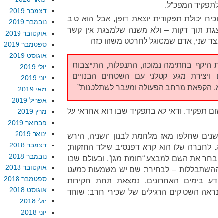
לתפקיד המפכ”ל.
דצמבר 2019
יח יכולת תפקודית יוצאת דופן, אבל הוא טוב
נובמבר 2019
צגת תוך דקות – ולא משנה שלמצגת אין קשר
אוקטובר 2019
מצד שני, אדם שמסוגל לחרטט משהו כזה
ספטמבר 2019
אוגוסט 2019
היקף בחתימה נמוכה, התנפלות, התייצבות
יולי 2019
ויצירת מגע קטלני עם השטחים הבנויים
יוני 2019
ורא, הקפאת מרחב הפעולה ומעבר לשתלטנות”
מאי 2019
אפריל 2019
ום תפקיד. ודאי לא בתפקיד שבו הוא אחראי על
מרץ 2019
פברואר 2019
ינואר 2019
ים שחלפו מאז מלחמת לבנון השניה, הירש
דצמבר 2018
. לחברה שלו הוא קרא דפנסיב שילד החזקות;
נובמבר 2018
חר את השם למבצע “חומת מגן”, ובעולם שבו
אוקטובר 2018
וההשתבללות – לבחירת שם יש משמעות כמעט
ספטמבר 2018
דע בימים האחרונים, נמצאת תחת חקירות
אוגוסט 2018
ראה השטיקים הרגילים של שכירי חרב: שוחד
יולי 2018
יוני 2018