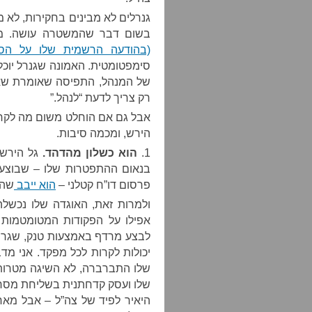
גנרלים לא מבינים בחקירות, לא מ
בשום דבר שהמשטרה עושה. מהב
(בהודעה הרשמית שלו על הסכ
סימפטומטית. האמונה שגנרל יוכ
של המנהל, התפיסה שאומרת שא
רק צריך לדעת “לנהל.”
אבל גם אם הוחלט משום מה לקחת
הירש, ומכמה סיבות.
1.
הוא כשלון מהדהד.
גל הירש 
בנאום ההתפטרות שלו – שבוצע כ
פרסום דו”ח קטלני –
הוא ייבב
שהו
ולמרות זאת, האוגדה שלו נכשל
אפילו על הפקודות המטומטמות 
לבצע מרדף באמצעות טנק, שגר
יכולות לקרות לכל מפקד. אני מ
שלו התברברה, לא השיגה מטרות,
שלו ועסק קדחתנית בשליחת מסרוני
היאיר לפיד של צה”ל – אבל מאח