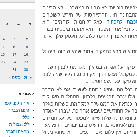
בינים בזכויות, לא מבינים במשפט – לא מבינים
חינה הזו, ההתייחסות של הירש לשוטרים
א
מתו לתפקיד)
כאל “לוחמות ולוחמים” היא
א
ב
ג
ל להציל את המשטרה היא אמונה מיסטית בכוחו
תה לא צריך לדעת כלום על העסק שלך, אתה
4
3
2
11
10
9
 איש צבא לתפקיד, אסור שהאיש הזה יהיה גל
18
17
16
25
24
23
פיקד על אוגדה במהלך מלחמת לבנון השניה.
31
30
מקובל אצלו דרך מקורבים, והגיע שניה לפני
« יול
ספט »
א פיקד על תשע חטיבות.
ה בכל מה שהיא ניסתה לעשות. אני לא מדבר
קטגוריות
שלו ערב החטיפה בלבנון וההחלטה האווילית
איך הגענו לפה
רו כנראה את הממשלה למלחמה; פשלות כאלה
העם הנבחר
דבר על החודשיים שבאו אחר כך, שבהן האוגדה
כללי
 והאוגדונר שלה שיקר למפקד שלו על המיקום
ללא גבולות
ם לעיתונאים. הירש טוב בדיבורים – הוא מעין
מחאה וחברה
וריהם אין כלום. אם התפיסה היא שהוא מנהל