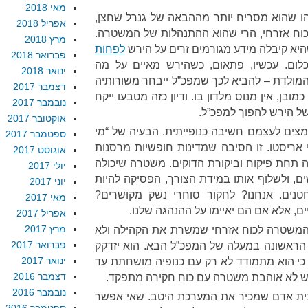
מאי 2018
ו שהוא מסריח יותר מההבאה של גנרל שחצן,
אפריל 2018
 כוח אזרחי, הרי שהוא ההתנהלות של המשטרה.
מרץ 2018
א קיבלה מידע מגורמים זרים על הירש
לפחות
פברואר 2018
ום. עכשיו, פתאום, כשהירש מאיים על מה
ינואר 2018
ולדת – להביא לכך שמפכ”ל ייבחר משורותיה
דצמבר 2017
ובן, אין מנוס מלדון בו. ודיון כזה מטבעו ייקח
נובמבר 2017
של הירש להפוך למפכ”ל.
אוקטובר 2017
ים לעצמם חשיבה כנופייתית. הבעיה של “מי
ספטמבר 2017
 אריסטו. זו הסיבה שמדינות חופשיות מרסנות
אוגוסט 2017
תחת פיקוח וביקורת הדוקים. משטרה שיכולה
יולי 2017
ם, ולשלוף אותו במידת הצורך, הפסיקה להיות
יוני 2017
נים. אנחנו? לחקור סוחרי נשק מקושרים?
מאי 2017
ם, אלא אם הם יאיימו על ההנהגה שלנו.
אפריל 2017
מרץ 2017
ל המשטרה לכוח אזרחי שמשרת את הקהילה ולא
פברואר 2017
הראשונה במעלה של המפכ”ל הבא. הוא יזדקק
ינואר 2017
, כי הוא מתמודד לא רק עם כנופיה מושחתת עד
דצמבר 2016
 לא אוהבת משטרה עם כוח חקירה מתפקד.
נובמבר 2016
זמנית אדם שמכיר את המערכת היטב. שאי אפשר