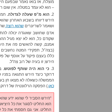
מוצלח, אז בואו נאמר שבפעם הי
– הוא לא עמד במטלה. אין שום רא
2.
הוא מ”פ שעלה לגדולה.
חמו
הירש דיווחו בשבוע האחרון שהוא
ושאמר לשריונרים
שהוא רוצה
שהם
אדם שחושב שאוגדה יכולה להתג
שקודם כל, הוא לא יצא מגיל ההת
אמנם, קשה להאשים פה את היר
(בצה"ל, תפקידי המטה נחשבים לנ
כללו בעצם פיקוד על אוסף של פלוג
הירש; זו בעיה של רוב צה”ל.
3.
כי הוא היה שותף לפוטש.
ב
דרוקר כיצד הירש התגאה בפניו ש
הממשלה כשאלה לא מצאו חן בעיני
כאן
.) הפסקה הרלוונטית של דרוקר
“הירש הסביר לי שהוא ידע שהא
הוא החליט לסגור את כל היציאו
החליט. אני גם חסמתי את כל ע