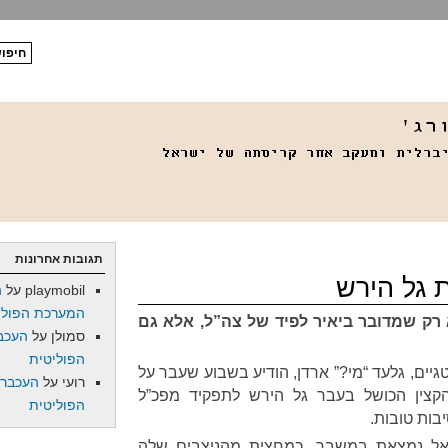
תגובות אחרונות
 גל הירש
playmobil
על
ה
המערכת הפולי
 רק שמדובר ביאיר לפיד של צה”ל, אלא גם
סמולן
על
העכב
הפוליטית
גיים, גלעד “מי?” ארדן, הודיע בשבוע שעבר על
רועי
על
העכברו
הקצין הכושל בעבר גל הירש לתפקיד מפכ”ל
הפוליטית
בות טובות.
אל נמצאת במשבר. כמחצית מהניצבים שלה