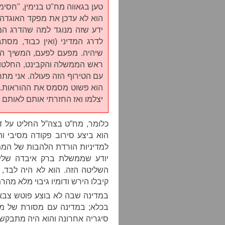
טען בגאווה מח"ט בנימין, "חסימ
הוא לא עדכן את מפקד האוגדה, 
ידע שזה מנוגד למה שהדרג המ
לדרג המדיני (ואין כבוד, מסתב
שיהיה. מפעם לפעם, המשיך הי
ראש הממשלה והקבינט, החלטות 
עם הטירוף הזה פעולה. אני מתר
הוא פשוט מסמס את ההוראות. ה
יצלמו ואז החזרתי אותם לאותם 
כלומר, מח”ט בצה”ל החליט על ד
הוא ביצע סירוב פקודה מסיבי וה
למדיניות הורדת הלהבות של הממ
יודע שממשלת ברק איבדה שליט
השליטה הזה. הוא לא היה לבד, 
קיבלו הירש ודומיו גיבוי מלא מהר
במדינה שבה לא בוצע פוטש צבאי
בכלא; במדינה עם מסורת של מש
סיגריה אחרונה והוא היה מתבקש ל