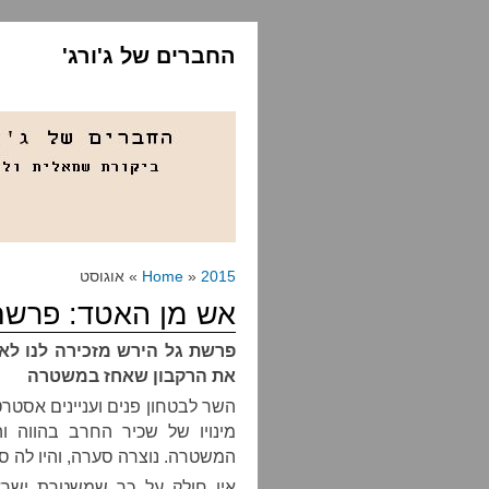
החברים של ג'ורג'
2015
»
Home
» אוגוסט
אש מן האטד: פרשת
פרשת גל הירש מזכירה לנו לא
את הרקבון שאחז במשטרה
השר לבטחון פנים ועניינים אסטרט
מינויו של שכיר החרב בהווה ו
המשטרה. נוצרה סערה, והיו לה סי
אין חולק על כך שמשטרת ישר