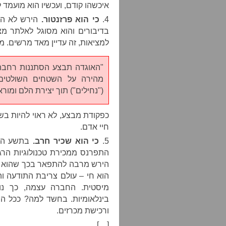
איכשהו קודם, ועכשיו הוא מועמד 
4.
כי הוא פרזנטור.
הירש לא הוכ
בדיבורים והוא מסוגל לאלתר מ
למציאות, זה עדיין מאד מרשים. 
"האוגדה תבצע הסתננות רחבת 
מהירה על השטחים השולטים 
("נחילים") תוך יצירת הלם ומ
כפקודת מבצע, לא ראוי להיות בש
חיי אדם.
5.
כי הוא שכיר חרב.
בתשע השנ
התפרנס ממכירת טכנולוגיות הרג
הירש מרבה להתפאר בכך שהוא ב
הוא חי – עולם צריבת התודעה 
מיסטית. החברה עצמה, כך נו
בינלאומיות. בחשד למה? ככל הנ
ורכישת מכרזים.
[…]