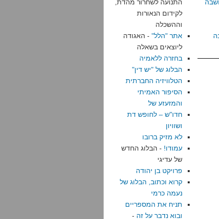
שבה
התנועה לשחרור מהדת,
לקידום הנאורות
וההשכלה
ה
אתר "הלל"
- האגודה
ליוצאים בשאלה
בחזרה ללאמיה
הבלוג של "יש דין"
הטלוויזיה החברתית
הסיפור האמיתי
והמזעזע של
חדו"ש – לחופש דת
ושוויון
לא מזיק ברובו
עמודו!
- הבלוג החדש
של עדיגי
פרויקט בן יהודה
קרוא וכתוב, הבלוג של
נעמה כרמי
תניח את המספריים
ובוא נדבר על זה
-