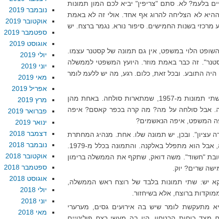
ם בלעמ? לא. סתם "צריפין" יביא לכם המון תמונות
נובמבר 2019
ההיא לא הצליחה להרוג אף אחד. אולי זה לא באמת
אוקטובר 2019
 מרכזי בשנות החמישים. סיפור נורא. נגמר ברצח. יש
ספטמבר 2019
אוגוסט 2019
השופט הלוי במשפט, אין גם תמונה של קסטנר עצמו.
יולי 2019
סטנר". זה כבר באמת מוזר. היועץ המשפטי לממשלה
יוני 2019
, היה התובע. ובכל זאת, כלום. רגע, מה יש ללעמ לומר
מאי 2019
אפריל 2019
כלום. נאדה. זילץ'. כלום. כלומר, יש שתי תמונות מ-1957, שמתארות סולחה. באחת מהן
מרץ 2019
ה. אבל סולחה על מה? מה קרה בכפר קאסם? איפה
פברואר 2019
ה המשפט, איפה הנאשמים?
ינואר 2019
דצמבר 2018
ה עציון". ובכן, יש תמונה שלו. אחת. מנהיג המחתרת
נובמבר 2018
היהודית של שנות השמונים נראה בה, אבל הוא מתפלל באלקנה. והתמונה בכלל מ-1979.
אוקטובר 2018
ובת "חשוד". משה דואק, שתקף את הממשלה ברימון
ספטמבר 2018
אוגוסט 2018
ווקא יש: שתי תמונות בלבד של רוצח ראש הממשלה,
יולי 2018
מוקדות ברוצח, אלא בשיחזור.
יוני 2018
א מתעקשת לומר שיש בה אירועים גסים, מערערי
מאי 2018
ח מצד כוחות הבטחון. היו בה מעשי רצח פוליטיים