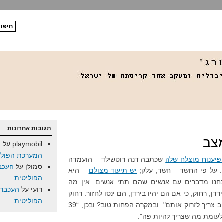
תגובות אחרונות
צב
playmobil
על
ה
המערכת הפולי
פיענוח מוצלח שלה
שכתבה דנה רוטשילד – הועמדה
סמולן
על
העכב
 על פי החשד – חשד, עלק;
יש תיעוד מצולם
– היא
הפוליטית
חנו מדברים עם אנשים שהם תתי אנשים. אין מה
רועי
על
העכברו
ן, רחוק, כי אם הם יהיו בירדן, הם ינסו לחזור. רחוק
הפוליטית
ככל האפשר. ואני אומרת במקרה הטוב צריך לזרוק אותם". ובמקרה הפחות טוב? ובכן, “39
לעומת מה שצריך להיות פה".