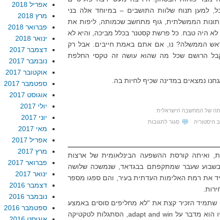
אפריל 2018
, למען תנוח שלוות התושבים – במיוחד אלה בני
מרץ 2018
תונות הממשלתית, גוף מתחשב שכמותה, ליפות את
פברואר 2018
א היה טבח. כל פרשת קסטנר בכלל מביכה, והיא לא
ינואר 2018
 ראש הממשלה? נו, אם אתם באמת חייבים. אבל רק
דצמבר 2017
קבל הרושם שכל מה שהוא עושה זה טקסי החלפת
נובמבר 2017
אוקטובר 2017
חנו נמצאים במדינה שכיף לחיות בה.
ספטמבר 2017
אוגוסט 2017
יולי 2017
תה של המחשבה הישראלית
יוני 2017
על
 היסטוריה
סגור לתגובות
מאי 2017
מברישים
אפריל 2017
את
מרץ 2017
, ואיתה קורסת ההשפעה הבינלאומית של ארצות
ההיסטוריה
פברואר 2017
 בשבוע שעבר שמתקפתם בבגדאד, שנמשכה שלושה
ינואר 2017
יד את רמת האלימות העדתית בעיר, והם ספגו מספר
דצמבר 2016
ירות.
נובמבר 2016
את "stay the course” שלו, שתמיד הזכיר קצת את "לא מחליפים סוסים באמצע
ספטמבר 2016
הנהר" של הסרט "כשכש בכלב". עכשיו הוא מדבר על adapt and win, הסתגלות לטקטיקה
אוגוסט 2016