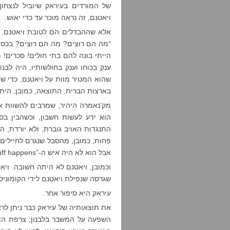
של המורדים בעיראק שיוביל לנצחו
ויאטנם, זה נראה מוכר עד כדי יאוש.
אלא שההבדלים הם לטובת ויאטנם. ג'
“מה הם רוצים? מה הם רוצים? בכסף 
הייתי בונה להם בתי חולים! סכרים! 
ענק בכוחו וענק בחולשותיו, היה לבנ
שהוא המטיר מוות על ויאטנם, כדי ש
בארצות הברית. התוצאה, כמובן, הית
מק'נאמרה היהיר, שמרבים להשוות א
התנגדות האויב גוברת, ולא יורדת, 
אבל הוא לא היה איש ה-”stuff happens”.
וכמובן, ויאטנם לא היתה חשובה. ויא
שגרסה שנפילת ויאטנם לידי הקומוניס
עיראק היא סיפור אחר.
את תוצאותיה של עיראק כבר ניתן לר
השפעה על המשבר בלבנון; צרפת הצ