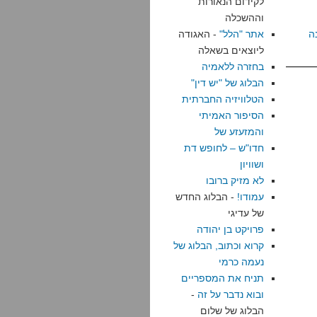
לקידום הנאורות
וההשכלה
ה
אתר "הלל"
- האגודה
ליוצאים בשאלה
בחזרה ללאמיה
הבלוג של "יש דין"
הטלוויזיה החברתית
הסיפור האמיתי
והמזעזע של
חדו"ש – לחופש דת
ושוויון
לא מזיק ברובו
עמודו!
- הבלוג החדש
של עדיגי
פרויקט בן יהודה
קרוא וכתוב, הבלוג של
נעמה כרמי
תניח את המספריים
ובוא נדבר על זה
-
הבלוג של שלום