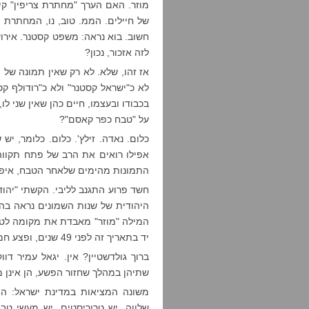
מוזר. האם הערך "מחתרת צריפין" קיי
של חיילים. הממ. טוב, נו, המחתרת 
חשוב. בוא נראה: משפט קסטנר. אירוע
לזה אזכור, נכון?
אז זהו, שלא. לא רק שאין תמונה של 
לא כ"ישראל קסטנר" ולא כ"רודולף ק
בכבודו ובעצמו, חיים כהן שאין שני לו
על "טבח כפר קאסם"?
אפילו רואים את הרב של פתח תקוו
התמונות מהימים שלאחר הטבח, איפ
חשד פרוע התגנב לליבי. הקשתי "יהוד
המילה "מוזר" מאבדת את מקומה לט
יד בתאריך זה לפני 49 שנים, ופצע חמישה שרים? יוק.
ברוך גולדשטיין? אין. יגאל עמיר ד
שתיהן במהלך שחזור הפשע, הן אינן מ
משונה המציאות במדינת ישראל: הי
שלווה. יש טרוריסטים. יש מעשי טב