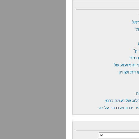
אל
"
ן"
רתית
 והמזעזע של
דת ושוויון
ה
לוג של נעמה כרמי
יים ובוא נדבר על זה