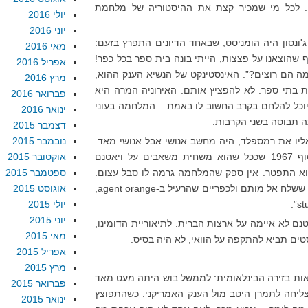
ן. לכל מי שמכיר קצת את ההיסטוריה של מלחמת
יולי 2016
יוני 2016
ונסון היה הומניסט, שבאחד הדיונים התפרץ בזעם:
מאי 2016
שהוצאנו על פצצות, הייתי בונה בית ספר בכל כפר!
אפריל 2016
מה הם רוצים?”. האינסטינקט של הנשיא הענק ההוא,
מרץ 2016
ות בתי ספר. לא להפציץ אותם. האירוניה המרה היא
פברואר 2016
יוכל להלחם בקרב החשוב לו באמת – המלחמה בעוני
ינואר 2016
ה תבוסה בשני הקרבות.
דצמבר 2015
ליו את רמספלד, היה מחשב אנושי אבל אנושי מאד.
נובמבר 2015
הוא ידע לעשות חשבון, וכשהבין בסוף 1967 שככל שהוא משחית משאבים על ויאטנם
אוקטובר 2015
הוא התפטר. אין ספק שהמלחמה גרמה לו סבל עצום.
ספטמבר 2015
פחות, כמובן, מהסבל שנגרם לחיילים ששלח אל מותם ולכפריים שהרעיל ב-agent orange,
אוגוסט 2015
יולי 2015
יוני 2015
טנם לא איימה על ארצות הברית. לתיאוריית הדומינו,
מאי 2015
טים תביא להתקפה על הוואי, לא היה בסיס.
אפריל 2015
מרץ 2015
אות בזירה הבינלאומית: לממשל בוש היתה מעט מאד
פברואר 2015
ליחה לתמרן היטב מול הענק האמריקני. כשהתפוצץ
ינואר 2015