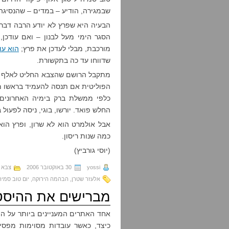
שבמגירה, הודיע – במדים – שהנסיגה 
הבעיה היא שפרץ לא יודע הרבה דבר
הסגר הימי מעל לבנון – ואם עודכ
מורכבת, מבלי לעדכן את פרץ;
הוא עו
שדווחו עד כה בתקשורת.
מתקבל הרושם שהצבא החליט לאלף את
הפוליטית אם תנסה להעמיד בראשו מ
כלפי ממשלת ברק בימיה האחרונים,
החלש פואד. יורשו, בוגי, ניסה לפעול
אבל אולמרט הוא לא שרון, ופרץ הוא
כמה שנות ריסון.
(יוסי גורביץ)
yossi
30 באוקטובר 2006
צבא ש
אלעזר שטרן
,
הבהמה הירוקה
,
יום טוב סמיה
מברישים את ההיסט
אחד האתרים המעניינים ביותר על היס
כיצד, כאשר עובדות מסוימות מפסיק