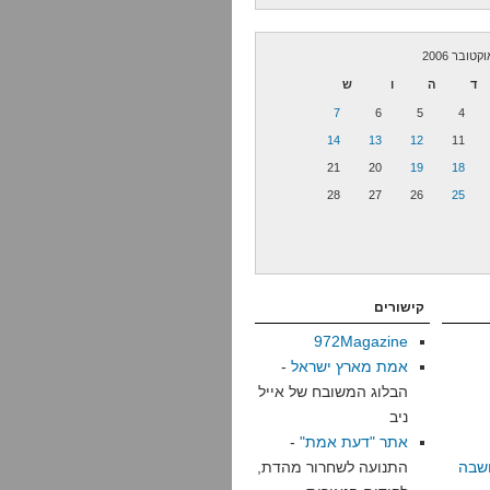
קטובר 2006
ד
ה
ו
ש
7
6
5
4
14
13
12
11
21
20
19
18
28
27
26
25
קישורים
972Magazine
אמת מארץ ישראל
-
הבלוג המשובח של אייל
ניב
אתר "דעת אמת"
-
שבה
התנועה לשחרור מהדת,