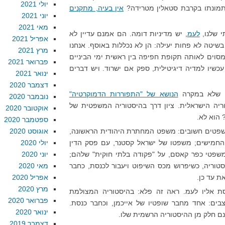
יולי 2021
 תמונתו בקרבת סטאלין מטרידה?
אין בעיה, מתקנים
יוני 2021
מאי 2021
 שלנו,
לעמ
, יש מדיניות דומה. הם אמנם עדיין לא
אפריל 2021
יטה לא פחות יעילה: הן לא נכללות באוסף. אנחנו
מרץ 2021
מסוים לאותה תקופת חפיפה בין ראשית ימי הביניים
פברואר 2021
שיו למדיה דיגיטילית, ספק אם ישרוד. ויש דברים
ינואר 2021
דצמבר 2020
, שלא במקרה
הנושא של "התפוררות הדמוקרטיה"
נובמבר 2020
ריה הישראלית. ציון דרך בהיסטוריה המשפטית של
אוקטובר 2020
 הוא לא.
ספטמבר 2020
משפטים חשובים: משפט המחתרת היהודית הראשונה,
אוגוסט 2020
 החמישים; משפטו של ישראל קסטנר, עם פסק הדין
יולי 2020
משפטי כפר קאסם, על "פקודה בלתי חוקית" שלהם;
יוני 2020
סטוריה, כשיפרוש מכס השיפוט ויעבור לכנסת, כחבר
מאי 2020
ת עד כן.
אפריל 2020
מרץ 2020
חסת אליו לעמ. ראה זה פלא: בהיסטוריה המצולמת
פברואר 2020
בים: אחד מחבר שופטיו של אייכמן, וכחבר כנסת.
ינואר 2020
נם חלק מן ההיסטוריה הרשמית שלו.
דצמבר 2019