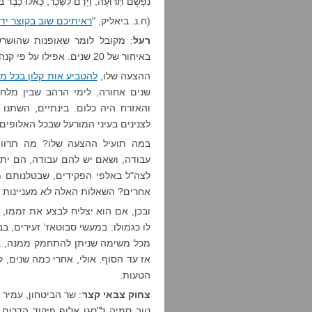
נַפְשָׁם תְּרוּעָה, וְיָדָם לַשָּׂכָר, כְּאִלּוּ כְבָר בִּ
(ח.נ. ביאליק, "
ראיתיכם שוב בקוצר יד
רעל
: מקובל לומר שאופנות שהושרשו
באיחור של 20 שנים. אפילו על פי קנה המידה הזה, אלעזר שטרן הוא שמרן קיצוני.
ההצעה שלו,
להטביע אות קלון בכל מ
שנים אחורה, לימי הרהב שבין מל
והאזרח היה כלום. בינתיים, השתנו 
לצנינים בעיני המורעל שבכל האלופים.
במה תועיל ההצעה שלו? מה תרווי
עבודה, ושאם יש להם עבודה, הם יתק
לצה"ל באלפי הפקידים, שבטלנותם 
אחרים? השאלות האלה לא מעניינות 
ובכן, אם הוא יצליח לבצע את זממו, 
לו כגמולו: במעשי סבוטאז' זעירים, 
מכל משימה שניתן להתחמק ממנה, בג
אז עד הסוף. אולי, אחרי כמה שנים, קצ
הטעות.
צחוק צבאי קצר
: שר הביטחון, עמיר 
טוב סמיה ל"סגן אלוף פיקוד הדרום