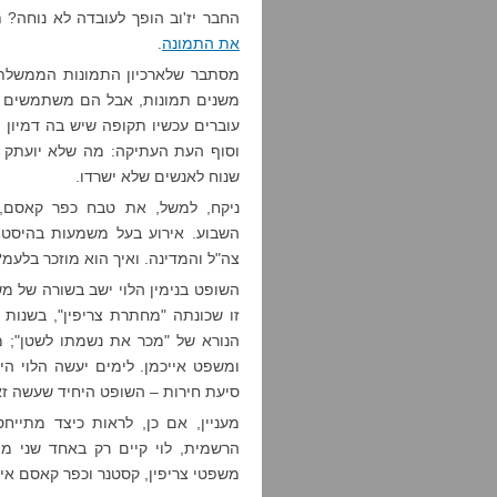
החבר יז'וב הופך לעובדה לא נוחה?
את התמונה
.
מסתבר שלארכיון התמונות הממשלתי
משנים תמונות, אבל הם משתמשים בש
עוברים עכשיו תקופה שיש בה דמיון 
וסוף העת העתיקה: מה שלא יועתק עכ
שנוח לאנשים שלא ישרדו.
ניקח, למשל, את טבח כפר קאסם
השבוע. אירוע בעל משמעות בהיסטו
צה"ל והמדינה. ואיך הוא מוזכר בלעמ?
השופט בנימין הלוי ישב בשורה של 
זו שכונתה "מחתרת צריפין", בשנות
הנורא של "מכר את נשמתו לשטן"; 
ומשפט אייכמן. לימים יעשה הלוי הי
סיעת חירות – השופט היחיד שעשה זא
מעניין, אם כן, לראות כיצד מתיי
הרשמית, לוי קיים רק באחד שני מצ
משפטי צריפין, קסטנר וכפר קאסם אי