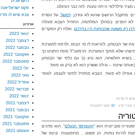
הישראלית
מציר פילדלפי היתה טעות. לזה כבר הורגלנו.
פקס ישראליאנה
צבא שיש לו מדינ
ים. מתקבל הרושם שהוא לא עודכן,
למשל
, על הסרת
ן, לא הפנים. במהלך המלחמה, התחיל הצבא פעולה
ארכיון
דכן רק משעה שהכוחות היו בדרכם
. ואלה רק המקרים
ינואר 2023
דצמבר 2022
 שר הבטחון, להראות לו מי הבוס, ולרמוז למערכת
נובמבר 2022
ישהו שלא מתוך המערכת. הרמטכ"ל מופז התנהג כך
אוקטובר 2022
 בשיא חולשתה; הוא נהג כך גם כלפי שר הבטחון
ספטמבר 2022
 באותה שיטה – וגילה ששרון הוא לא ברק או פואד.
יולי 2022
 אפילו לא פואד. הצבא מתחיל לחזור לעצמו, לאחר
מאי 2022
אפריל 2022
פברואר 2022
ינואר 2022
יש לו מדינה
דצמבר 2021
על
,
עמיר פרץ
סגור לתגובות
נובמבר 2021
ארבע
וריה
אוקטובר 2021
הערות
ספטמבר 2021
טוריה סובייטית הוא "
הקומיסר הנעלם
". הוא מדגים
על
אוגוסט 2021
ות להיות נוחות, הן פשוט… מתפוגגות. קיומו של
המצב