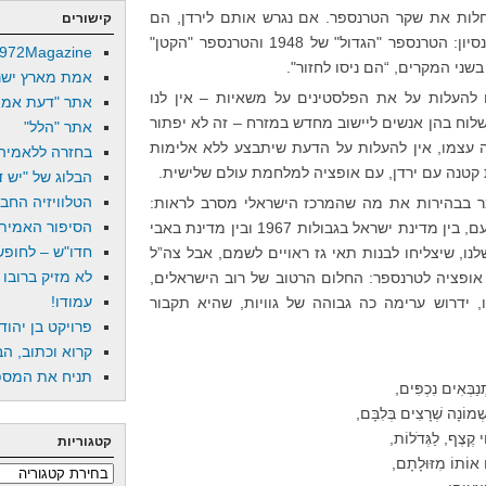
לות את שקר הטרנספר. אם נגרש אותם לירדן, הם
קישורים
ינסו לחזור. ואלישבע מתבססת על הנסיון: הטרנספר "הגדול" של 1948 והטרנספר "הקטן"
972Magazine
אמת מארץ ישר
ם להעלות על את הפלסטינים על משאיות – אין לנו
אתר "דעת אמת
לוח בהן אנשים ליישוב מחדש במזרח – זה לא יפתור
אתר "הלל"
ה עצמו, אין להעלות על הדעת שיתבצע ללא אלימות
בחזרה ללאמיה
נת קטנה עם ירדן, עם אופציה למלחמת עולם שלישית.
הבלוג של "יש די
הטלוויזיה החב
מר בבהירות את מה שהמרכז הישראלי מסרב לראות:
הסיפור האמיתי
שהברירה היא בין היפרדות ובין רצח עם, בין מדינת ישראל בגבולות 1967 ובין מדינת באבי
חדו"ש – לחופש 
נו, שיצליחו לבנות תאי גז ראויים לשמם, אבל צה”ל
לא מזיק ברובו
ין אופציה לטרנספר: החלום הרטוב של רוב הישראלים,
עמודו!
, ידרוש ערימה כה גבוהה של גוויות, שהיא תקבור
פרויקט בן יהוד
קרוא וכתוב, הב
תניח את המספר
נַבְּאִים נִכְפִּים,
ְמוֹנָה שְׁרָצִים בְּלִבָּם,
ֵי קֶצֶף, לַגְּדֹלוֹת,
קטגוריות
אוֹתוֹ מִזּוּלָתָם,
קטגוריות