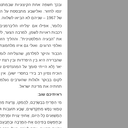
ובכך חשפה אחת הקיצוניות שבמתנח
של 1967 – שניהם לא הביאו לשלווה. בשני המקרים, “הם ניסו לחזור".
כלומר, אפילו אם יצליחו הליברמני
רכבות ראויות לשמן, למרבה הצער, לש
את "הבעיה הפלסטינית". וההליך הז
ואלפי הרוגים. ואולי גם איזו מלחמו
הכבוד והיקר לפלדמן, שהצליחה לו
יאר (לא הייתי סומך על המהנדסים של
הוכיח נסיון רב בירי בחסרי ישע). א
לקום בבוקר ולגלות שהערבים נעלמו
תחתיה את מדינת ישראל.
ראיתיכם שוב
:
מִי הִפְרִיחַ בִּבְשַׂרְכֶם, לַהֲמִקּוֹ, צָרַעַת מִתְ
טְמֵאֵי נֶפֶשׁ מִתְקַדְּשִׁים, שֶׁבַע תּוֹעֵבוֹת וּשׁ
הַמְשַׁוְּעִים כָּל-הַיּוֹם, אֲחוּזֵי עֲוִית וּמְרֻתְּח
וּבְתָפְשָׂם בְּפִיהֶם אֶת-הַמְרֻבֶּה וּבְתָבְעָם 