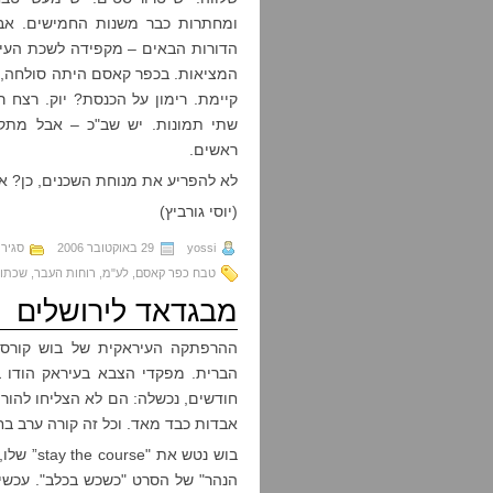
ומחתרות כבר משנות החמישים. אבל
הדורות הבאים – מקפידה לשכת העי
המציאות. בכפר קאסם היתה סולחה, ל
קיימת. רימון על הכנסת? יוק. רצח
שתי תמונות. יש שב"כ – אבל מת
ראשים.
לא להפריע את מנוחת השכנים, כן? אנ
(יוסי גורביץ)
yossi
29 באוקטובר 2006
סגיר
טבח כפר קאסם
,
לע"מ
,
רוחות העבר
,
שכתוב
מבגדאד לירושלים
ההרפתקה העיראקית של בוש קורסת
הברית. מפקדי הצבא בעיראק הודו
חודשים, נכשלה: הם לא הצליחו להור
אבדות כבד מאד. וכל זה קורה ערב בח
בוש נטש 