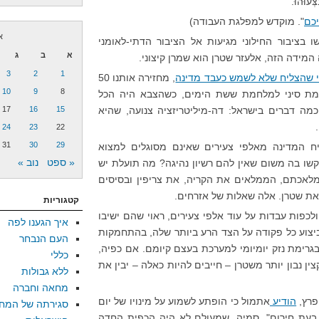
צְּעוּהוּ.
יכם
". מוקדש למפלגת העבודה)
או
 בציבור החילוני מגיעות אל הציבור הדתי-לאומני
א
ב
ג
3
2
1
י שהצליח שלא לשמש כעבד מדינה
, מחזירה אותנו 50
10
9
8
חמת סיני למלחמת ששת הימים, כשהצבא היה הכל
כמה דברים בישראל: דה-מיליטריזציה צנועה, שהיא
15
16
17
24
23
22
31
30
29
ח המדינה מאלפי צעירים שאינם מסוגלים למצוא
« ספט
נוב »
שו בה משום שאין להם רשיון נהיגה? מה תועלת יש
מלאכתם, הממלאים את הקריה, את צריפין ובסיסים
את שטרן. אלה שאלות של אזרחים.
קטגוריות
ולכפות עבדות על עוד אלפי צעירים, ראוי שהם ישיבו
איך הגענו לפה
בביצוע כל פקודה על הצד הרע ביותר שלה, בהתחמקות
העם הנבחר
רימת נזק יומיומי למערכת בעצם קיומם. אם כפיה,
כללי
ין נבון יותר משטרן – חייבים להיות כאלה – יבין את
ללא גבולות
מחאה וחברה
פרץ,
הודיע
אתמול כי הופתע לשמוע על מינויו של יום
סגירתה של המח
 בעת חירום". סמיה, שמעולם לא היה הכפית החדה