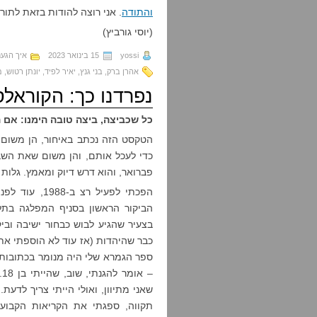
והתודה
. אני רוצה להודות בזאת לתור
(יוסי גורביץ)
yossi
15 בינואר 2023
איך הגענ
אהרן ברק
,
בני גנץ
,
יאיר לפיד
,
יונתן רטוש
,
מ
נפרדנו כך: הקוראל
כל שכביצה, ביצה טובה הימנו: אם 
הטקסט הזה נכתב באיחור, הן משום ש
כדי לעכל אותם, והן משום שאת השב
פברואר, והוא דרש דיוק ומאמץ. גלות 
הפכתי לפעיל ר
הביקור הראשון בסניף המפלגה בתל
בצעיר שהגיע לבוש כבחור ישיבה וביק
כבר שהיהדות (אז עוד לא הוספתי את
ספר הגמרא שלי היה מנומר בכתובות 
–
שאני מתיוון, ואולי הייתי צריך לדע
תקווה, ספגתי את הקריאות הקבוע