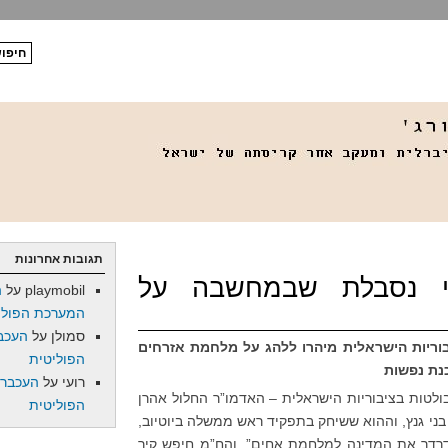
תגובות אחרונות
י נסבלת שבמחשבה על
playmobil
על
ה
המערכת הפולי
סמולן
על
העכב
יבוריות הישראלית מיהרו ללהג על מלחמת אזרחים
הפוליטית
כנת נפשות
רועי
על
העכברו
ולטות בציבוריות הישראלית – האדמו”ר החלול אהרן
הפוליטית
 בני גנץ, וההוא ששיחק בתפקיד ראש ממשלה ביוטיוב,
מדרדר את המדינה למלחמת אחים”, והח”מ חיפש קיר