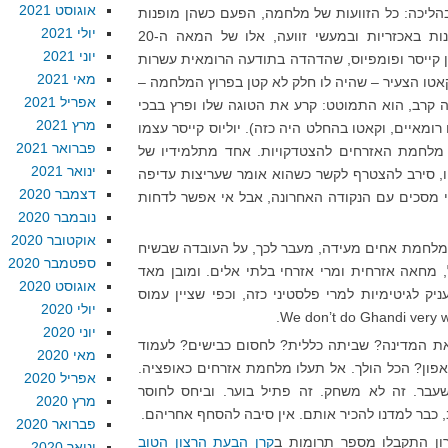
אוגוסט 2021
ליכה: כל הזוועות של מלחמה, הפעם כשהן מופנות
יולי 2021
בין שכנים. מלחמות אזרחים מצטיינות באכזריות ובמעשי זוועה, אלו של המאה ה-20
יוני 2021
 קייסר ופומפיוס, שהדהדה בתודעה הרומאית עשרות
מאי 2021
אטו הצעיר – שהיה לו חלק לא קטן בפרוץ המלחמה –
אפריל 2021
קרב, הוא התמוטט: קרע את הטוגה שלו ופרץ בבכי
מרץ 2021
ומאיים, וקאטו בהחלט היה כזה). יוליוס קייסר עצמו
פברואר 2021
מלחמת האזרחים להצטדקויות. אחד מתלמידיו של
ינואר 2021
יו, סירב להצטרף לקשר כשהוא אומר שעריצות עדיפה
דצמבר 2020
 מסכים עם הנקודה האחרונה, אבל אי אפשר לדחות
נובמבר 2020
אוקטובר 2020
 מלחמת אחים מעידה, מעבר לכך, על העובדה שבשיח
ספטמבר 2020
, מחאה אזרחית ומרי אזרחי בלתי אלים. ומובן מאד
אוגוסט 2020
ניק לגיטימיות למרי פלסטיני כזה, וכפי שציין עמוס
יולי 2020
יוני 2020
את המדינה? שביתה כללית? לחסום כבישים? לעמוד
מאי 2020
פון? הכל הולך. אל תעלו מלחמת אזרחים כאופציה.
אפריל 2020
בר. זה לא משחק. זה פתיל בוער. וביחס לחוסר
מרץ 2020
, כבר למדנו להכיר אותם. אין סיבה להסחף אחריהם.
פברואר 2020
ון התקבלו מספר תרומות ב
קרן הבעת הרצון הטוב
ינואר 2020