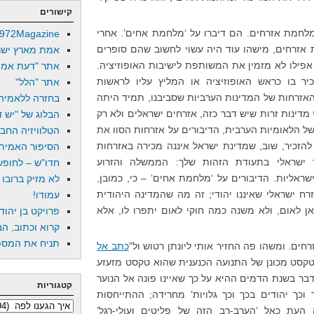
קישורים
 מלחמת אזרחים. הם דיברו על ‘מלחמת אחים’. אחרי
972Magazine
אזרחים, מישהו עוד היה עשוי לחשוב שהם סופרים
אמת מארץ ישר
פילו לא מזמין את המשותפת לישיבות האופוזיציה.
אתר "דעת אמת
ר בו כראש האופוזיציה או המליץ עליו לראשות
אתר "הלל"
אזרחות של המדינות הערביות שסביבנו, תמיד היתה
בחזרה ללאמיה
 מדינות זרות שיש דבר כזה, אזרחים ישראלים ולא רק
הבלוג של "יש די
של הלאומיות הערבית, הדיבורים על אזרחות הסוו את
הטלוויזיה החב
להזכיר, שוב, שמדינת ישראל איננה מכירה באזרחות
הסיפור האמיתי
ך ישראלי בתעודת הזהות שלך: הממשלה והזרוע
חדו"ש – לחופש 
ראליות. הדיבורים על ‘מלחמת אחים’ – כי, כמובן,
לא מזיק ברובו
ח ישראלי שאיננו יהודי; זה מה שהמדינה היהודית
עמודו!
ן לאום, ולא משנה כמה חוקי לאום יתפרו לו, אלא
פרויקט בן יהוד
קרוא וכתוב, הב
תניח את המספר
ים. ומשהו פה החזיר אותי ליונתן רטוש ול”
כתב אל
 מדובר בטקסט מכונן של התנועה הכנענית שהוא טקסט מזעזע
בר בשנת הדמים ההיא על כך שאיינו פונה אל הנוער
קטגוריות
 וכך יהודים בכך וכך גלויות’ מחרידה; ההתייחסות
קטגוריות
העת כאל ‘הערב-רב הזה של פליטים ועולי-רגל’