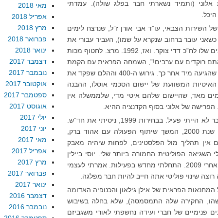
אלוני (ותמיד נשארתי חבר בפלג שולה). עמדתי
מאי 2018
היכל.
אפריל 2018
מרץ 2018
 השירות הצבאי, עו”ד אבי אורן ז”ל, שנרצח לימים
פברואר 2018
ד כשאני עובר ברחוב שנקרא על שמו), העביר עבורי את
ינואר 2018
המידע המפליל על הקצין שלי והבריונים שלו לח”כ דדי צוקר. ואז, 1992. מרצ. לחטוף מכות
דצמבר 2017
“אתם רוקדים עם ערבים!”, השמחה הפראית עם הקמת
נובמבר 2017
ממשלת רבין (”יומרצ רבין”), והנפילה שהגיעה מיד אחר כך. גירוש ה-400 וההלם שפקד את
אוקטובר 2017
האיטיות המשוועת של יישום הסכמי אוסלו, ההבנה
ספטמבר 2017
ם מאד, שהיישום שלהם איטי מדי, שלממשלה אין
אוגוסט 2017
פרישה של אלוני בסוף הקדנציה ההיא.
יולי 2017
בבחירות 1996 הצבעתי מרצ, אבל כבר לא הייתי פעיל. בבחירות 1999, ניסיתי את חד”ש.
יוני 2017
האכזבה מהתגובה של מרצ לאירועי שנת 2000, המשך שיתוף הפעולה עם אהוד ברק,
מאי 2017
ממנה. 2003, שינוי; אם אין תהליך מול הפלסטינים, לפחות שיהיה מאבק
אפריל 2017
 העבודה – אולי השגיאה הפוליטית החמורה ביותר שלי. יוסי ביילין
מרץ 2017
היה משהו שלא יכולתי לבלוע. חזרתי אחרי 2009. התחלתי מחדש בפעילות. אמרתי לעצמי
פברואר 2017
וצה שינוי פוליטי אתה חייב להיות חבר מפלגה.
ינואר 2017
ל המחנאות הפראית של אילן גילאון והכנופיה האדומה
דצמבר 2016
כשהו, החקירה שלה התמסמסה), שלא בחלה בשיבוש
נובמבר 2016
ים פנימיים של חברי ועידה נחשפתי לאורי משגביזם