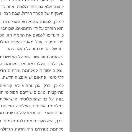
כהונה אלא גם כתר מלוכה. אחר כך 
הענקית של המרד הגדול, שבה רצחו המ
כמובן, לטענה שהמקדש השני נחרב 
הוא הוחרב על ידי הרומאים, שכותבי
כן העדיפו לעמעם את האמת הזו. הט
פה תפקיד. אבל מאחר והארס התלמו
דור של יהודים חזר על האגדה הזו.
וכשאתה חוזר שוב ושוב על האפשרות 
גנץ ולפיד העלו באוב את מלחמת ה
יוצקים יסודות למלחמת אזרחים חדשה
ללגיטימי. פתאום יש אופציה חדשה.
כמובן, ברק, גנץ וההוא לא קוראי
פרויקציה וטוענים שיריבם הפוליטי ה
בונה על כך שהאוכלוסיה הישראלית
במלחמת אזרחים. האליטה הציונית 
הבית השני – הדוגמא לכל הציונים מא
ובכך, היא מקרבת אותו להתגשמות. ה
מלחמת אזרחים היא הרעה הגדולה 