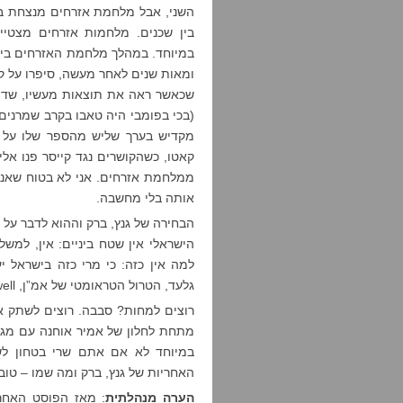
השני, אבל מלחמת אזרחים מנצחת בה
במיוחד. במהלך מלחמת האזרחים בין
ומאות שנים לאחר מעשה, סיפרו על ק
שכאשר ראה את תוצאות מעשיו, שדה 
(בכי בפומבי היה טאבו בקרב שמרנים ר
מקדיש בערך שליש מהספר שלו על 
קאטו, כשהקושרים נגד קייסר פנו אל
ממלחמת אזרחים. אני לא בטוח שאני
אותה בלי מחשבה.
הבחירה של גנץ, ברק וההוא לדבר על
הישראלי אין שטח ביניים: אין, למשל
למה אין כזה: כי מרי כזה בישראל יע
גלעד, הטרול הטראומטי של אמ”ן, We don’t do Ghandi very well.
רוצים למחות? סבבה. רוצים לשתק 
מתחת לחלון של אמיר אוחנה עם מגא
במיוחד לא אם אתם שרי בטחון לשע
האחריות של גנץ, ברק ומה שמו – טוב
הערה מנהלתית
: מאז הפוסט האחר