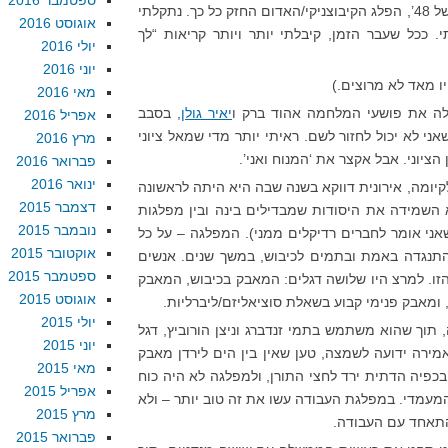
ספטמבר 2016
של המפלגה, צאצאי שודדי האדמות של 48’, הפלג הקיבוצניקי/האדום החזק כל כך. נתקלתי
אוגוסט 2016
ככל שעבר הזמן, קיבלתי יותר ויותר קריאות “לך
יולי 2016
יוני 2016
ו מאד לא מרוצים.)
מאי 2016
לה את פושעי המלחמה אהוד ברק ו
יאיר גולן
, בסבב
אפריל 2016
אני לא יכול לחזור לשם. ראיתי יותר מדי שמאל ציוני
מרץ 2016
הציוני. אבל אקצר את ‘המנוח ואני’.
פברואר 2016
ינואר 2016
יומה, אירונית דווקא בשנה שבה היא היתה לראשונה
דצמבר 2015
השמידה את היסודות שמבדילים בינה ובין מפלגות
נובמבר 2015
שאני אומר לחברים רדיקלים ממני). המפלגה – על כל
אוקטובר 2015
התנגדה באמת ובתמים לכיבוש, במשך שנים. אנשים
ספטמבר 2015
זו. למרצ היו שלושה דגלים: המאבק בכיבוש, המאבק
אוגוסט 2015
 ומאבק פנימי קבוע בשאלת סוציאליזם/ליברליות.
יולי 2015
וך שהוא משתמש בתמי זנדברג וניצן הורוביץ, דגל
יוני 2015
אמירה ידועה לשמצה, טען שאין בין הים לירדן מאבק
מאי 2015
כפיה הדתית ירד לחצי התורן, ולמפלגה לא היה כוח
אפריל 2015
 המעמדי. במפלגת העבודה עשו את זה טוב יותר – ולא
מרץ 2015
התאחד עם העבודה.
פברואר 2015