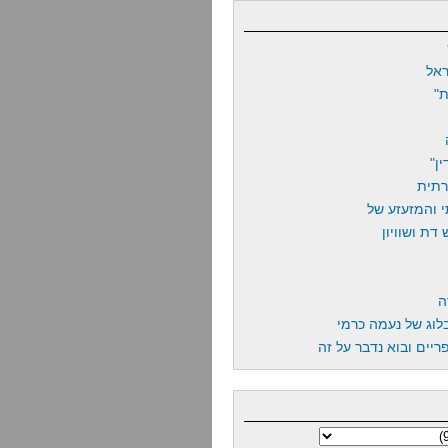
אל
"
ן"
רתית
 והמזעזע של
דת ושוויון
ה
לוג של נעמה כרמי
יים ובוא נדבר על זה