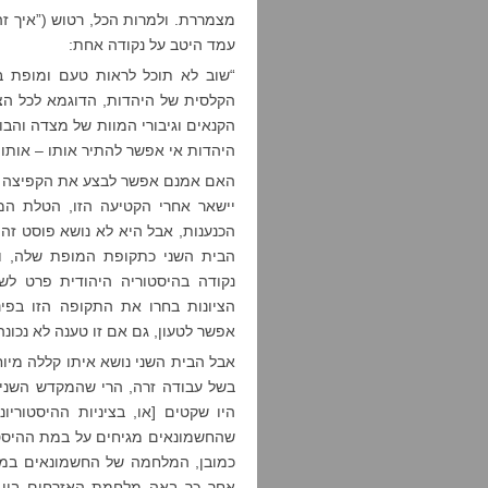
מצמררת. ולמרות הכל, רטוש (”איך זה
עמד היטב על נקודה אחת:
“שוב לא תוכל לראות טעם ומופת ב
הקלסית של היהדות, הדוגמא לכל הצי
הקנאים וגיבורי המוות של מצדה והבונ
היהדות אי אפשר להתיר אותו – אותו 
האם אמנם אפשר לבצע את הקפיצה ה
יישאר אחרי הקטיעה הזו, הטלת המ
הכנענות, אבל היא לא נושא פוסט זה
הבית השני כתקופת המופת שלה, וז
נקודה בהיסטוריה היהודית פרט לשו
הציונות בחרו את התקופה הזו בפי
אפשר לטעון, גם אם זו טענה לא נכונה
אבל הבית השני נושא איתו קללה מיו
בשל עבודה זרה, הרי שהמקדש השני
היו שקטים [או, בציניות ההיסטוריו
שהחשמונאים מגיחים על במת ההיסטו
אחר כך באה מלחמת האזרחים בין 