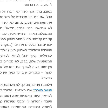
לדפוק בו את הראש.
כמובן, ברק, גנץ ולפיד לא דיברו על
הכל, אם הם היו מדברים על מלחמת 
את האזרחים הערבים. הם לא. לפיד א
לא שמישהו פרט למרב מיכאלי מכי
הממשלה. האזרחות הישראלית, כמו ה
קליפה קלושה: היא ניסתה לטעון בפני
יהודים ובני מילטים אחרים. (במקרה 
העובדה שמדובר בשלטון סוני.) צריך 
ישראלית. אינך יכול לקרוא לעצמ
המשפטית שלה, בג”צ, לא מכירים ביש
אין שום בעיה לשפוך את דמו של אזר
עושה – מזכירים שוב עד כמה אין כא
שטעטל.
מלחמת אחים, אם כן, לא מלחמת אזרח
הנוער העברי”
שלו מ-1943.
לקריאה היום. האגביות שבה רטוש מד
העברי (המדומיין) ‘מפני שנשמדו כך
לפזורה היהודית המושמדת באותה 