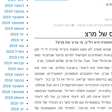
מים.
דצמבר 2019
נובמבר 2019
אוקטובר 2019
ו לפה
ספטמבר 2019
על
לחמת אזרחים
,
צחנת הציונות
סגור לתגובות
אוגוסט 2019
על
ס של מרצ
יולי 2019
הקלות
יוני 2019
המטרה היא רל”ב, מי צריך את מרצ?
הבלתי
מאי 2019
נסבלת
הוא מערב לא מעט רגשות ורציתי שיהיה לי די זמן
אפריל 2019
שבמחשבה
ועות האחרונים הקדשתי לסיום סיפור שכתבתי מאז
מרץ 2019
על
פנימית? אולי. אבל, על כל פנים: שלום לעפרך, מרצ.
פברואר 2019
מלחמת
צ ב-1988, עוד לפני שסיימתי את לימודי בישיבת נחלים. אני זוכר את
ינואר 2019
אזרחים
 אביב, את המבטים המשונים, המוטרדים, שננעצו
דצמבר 2018
ש בהיסוס חומר קריאה. הייתי אז כל כך בור. ידעתי
נובמבר 2018
 התיבה ההכרחית ‘האורתודוקסית’) היא הבל מוחלט.
אוקטובר 2018
בלטינית, “אמונה תפלה יהודית”, שהעתקתי מניטשה
ספטמבר 2018
 אומר להגנתי, שוב, שהייתי בן 18. ידעתי איפה לא, לא ידעתי איפה כן. עוד לא ידעתי
אוגוסט 2018
ת. עמדתי במשמרות עם סניף נוער רצ הנהדר של פתח
יולי 2018
ות “תוריד את הכיפה”, למדתי מה המשמעות של
יוני 2018