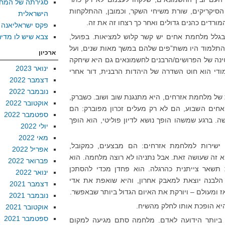
סגירתה של המח
הסיקריקים, שורת משיחי השקר, וכמובן, ההתלקחות
הישראלית
ורדים כהנים גדולים ואחר כך רצחו זה את זה.
פקס ישראליאנה
בגלל מלחמת אחים יש קשר קלוש למציאות. בפועל,
צבא שיש לו מדינ
 התלמוד היו משת”פים שלהם במשך מאות שנים, ועל
ארכיון
ינה של הפרושים/הרבנים לחשמונאים גם היא שיחקה
ינואר 2023
די הוא חוט השדרה של היהדות הרבנית, דור אחרי
דצמבר 2022
נובמבר 2022
של מלחמת אזרחים, היא מתנגנת שוב ושוב. כשברק,
אוקטובר 2022
אחים השבוע, הם לא רק מעלים זכרון מפוברק: הם
ספטמבר 2022
. ברגע שמשהו הופך נושא לדיון פוליטי, הוא הופך
יולי 2022
מאי 2022
ם ישירות למלחמת אזרחים: הם מבצעים, כמקובל,
אפריל 2022
וא זה שעושה זאת. אבל נתניהו לא רוצה מלחמה. הוא
פברואר 2022
 תשאר צייתנית כהרגלה. הוא פחדן מכדי להסתכן
ינואר 2022
הלבנה יוצאת למאבק אחרון, והיא שואפת את אדי
דצמבר 2021
ז ומעולם – ויורקת את האיום הגדול ביותר שבאפשר.
נובמבר 2021
יא הופכת אותו לחלק מהשיח.
אוקטובר 2021
ספטמבר 2021
ביותר הידועה לאדם. מלחמה סתם מגיעה למקום