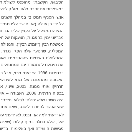
הכיבוש, הקשבתי מהופנט לשולמית 
במשמרות עם זהבה גלאון מול קולנוע 
אנשי הסניף תמכו בי במהלך השנים של
על ידי בן עוולה (אני חושב עליו תמי
מבריוני ימין בהפגנות, הצעקות של 
המפלגה, שהנוער שלה הפגין נגדה. 
המחלחלת באיטיות שההסכמים פגומי
את היכולת להתמודד עם המתנחלים. ה
הרחיקו אותי 
בכפיה הדתית. 2006,
שאי אפשר להיות דיליטנט, שאם אתה ר
לא ידעתי למה אני נכנס. לא ידעתי ע
שלו, שלא בחלה בזיוף קולות (שאי
פגישות הוועידה ואף באלימות. בדיונ