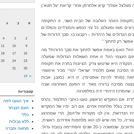
 מצלצל אצלו!” קרא אלתרמן אחרי קריאת ‘על חטא’)
א
תקופת הזוהר העלובה של הבית השני, זו התקופה
א
ב
ג
ונים מאז ומעולם; כל עזי הנפש והמורדים והמלכים
ים הגדולים של היהדות – רקבונו בו. סבך הדורות של
4
3
2
אפשר רק לחתוך.”
11
10
9
זו? האם באמת אפשר לחתוך את סבך הדורות? מה
18
17
16
ום העצמי הזו? זו אחת השאלות הגדולות שמעלה
25
24
23
. הנקודה היא שרטוש צדק: הציונות בחרה את תקופת
31
30
ו הסיבה שאם תלמיד ישראלי יהודי מכיר איזושהי
« ינו
אה (מותר להיות אופטימי), זו היא. כמובן, אבות
נצטה מסיבה ברורה מאד: זו הפעם האחרונה שבה
, שהמרכז היהודי היה בפלסטינה.
קטגוריות
חדת. אם המקדש הראשון, טענו כותבי התלמוד, נהרס
איך הגענו לפה
 נחרב בגלל מלחמת אחים. אם רוב ימיו של המקדש
העם הנבחר
נית הנדרשת, אין לנו מקורות עליהם], הרי שמהרגע
כללי
ריה, כל מה שיש לנו הוא מלחמות אזרחים. ראשית,
ללא גבולות
כמובן, המלחמה של החשמונאים במתיוונים, שנמשכה כ-20 שנים והסתיימה בטבח גדול;
מחאה וחברה
העם ובין החשמונאים, שלקחו לעצמם לא רק כתר