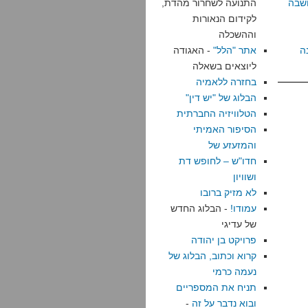
שבה
התנועה לשחרור מהדת,
לקידום הנאורות
וההשכלה
ה
אתר "הלל"
- האגודה
ליוצאים בשאלה
בחזרה ללאמיה
הבלוג של "יש דין"
הטלוויזיה החברתית
הסיפור האמיתי
והמזעזע של
חדו"ש – לחופש דת
ושוויון
לא מזיק ברובו
עמודו!
- הבלוג החדש
של עדיגי
פרויקט בן יהודה
קרוא וכתוב, הבלוג של
נעמה כרמי
תניח את המספריים
ובוא נדבר על זה
-