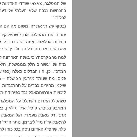
בהכחשת נכבה שלא העלתי על דעתי. 
לבל”ד.”
(בסוף עשיתי את זה. משום מה הם הי
עזבתי את המפלגה אחרי שהיא קיב
בחירות אנילאזוכראיזה. היה ברור לי ש
ולא ראיתי את ההבדל הגדול בין הימין 
למה מרצ קרסה? כי בשנה האחרונה לק
מזה שני עשורים חלק מממשלה, היא 
המרכז. וכן, היו הבדלים כאלה (כפי 
פנים, מה שנותר מגרעין רצ שלה – 
שילמו מחירים כבדים על ההתנגדות ה
לזכויות אזרח/המאבק נגד כפיה דתית,
כשהפלג האדום השתלט על המפלגה, ת
המאבק בכיבוש קופל. אילן גילאון, ב
אתני, רק מאבק מעמדי. דגל המאבק ב
להיאבק עליו מול ליברמן. נותר הדגל
פלא שהפלג האדום ניסה בכל כוחו ל