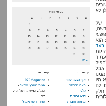
בים
קבלה מ-400 משפחות ל-600. גולן לא
אוגוסט 2026
א
ב
ג
ד
ה
ו
ש
 של
1
שה,
8
7
6
5
4
3
2
פשעי
15
14
13
12
11
10
9
 הוא
22
21
20
19
18
17
16
בעד
29
28
27
26
25
24
23
יגות
31
30
עתיד
« ינו
הפיל
אבל
קטגוריות
קישורים
ממנו
 היו
איך הגענו לפה
972Magazine
 לנו
העם הנבחר
אמת מארץ ישראל
-
 חלק
כללי
הבלוג המשובח של אייל
ורית
ללא גבולות
ניב
מחאה וחברה
אתר "דעת אמת"
-