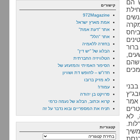
 הם
קישורים
חילת
972Magazine
ן, אנשים
אמת מארץ ישראל
קרה
אתר "דעת אמת"
ביחס
אתר "הלל"
נים
בחזרה ללאמיה
ברור
הבלוג של "יש דין"
עים,
הטלוויזיה החברתית
 שהם
הסיפור האמיתי והמזעזע של
מכים
חדו"ש – לחופש דת ושוויון
לא מזיק ברובו
בבני
עמודו!
בג”ץ
פרויקט בן יהודה
 אמר
קרוא וכתוב, הבלוג של נעמה כרמי
טרים
תניח את המספריים ובוא נדבר על זה
הנאום הזה, לא
ות.
קטגוריות
משיך
קטגוריות
כנסת