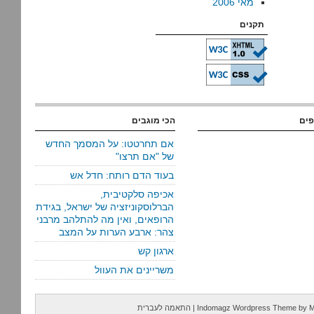
מאי 2006
תקנים
פים
הכי מוגבים
אם תחרטטו: על המסמך החדש
של "אם תרצו"
בעוד הדם רותח: חדל אש
אכיפה סלקטיבית,
הברלוסקוניזציה של ישראל, בגידת
הרופאים, ואין מה להתלהב מרבני
צהר: ארבע הערות על המצב
ארגון קש
משריינים את העוול
M
by
Indomagz Wordpress Theme
|
התאמה לעברית