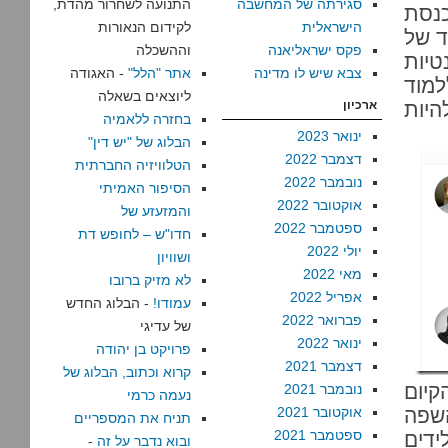
סגירתה של המחשבה
התנועה לשחרור מהדת,
נסת
הישראלית
לקידום הנאורות
ד של
פקס ישראליאנה
וההשכלה
טיות
צבא שיש לו מדינה
אתר "הלל"
- האגודה
למוד
ליוצאים בשאלה
יות
ארכיון
בחזרה ללאמיה
ינואר 2023
הבלוג של "יש דין"
דצמבר 2022
הטלוויזיה החברתית
נובמבר 2022
הסיפור האמיתי
אוקטובר 2022
והמזעזע של
ספטמבר 2022
חדו"ש – לחופש דת
יולי 2022
ושוויון
מאי 2022
לא מזיק ברובו
אפריל 2022
עמודו!
- הבלוג החדש
פברואר 2022
של עדיגי
ינואר 2022
פרויקט בן יהודה
דצמבר 2021
קרוא וכתוב, הבלוג של
יום
נובמבר 2021
נעמה כרמי
השפה
אוקטובר 2021
תניח את המספריים
ספטמבר 2021
דים
ובוא נדבר על זה
-