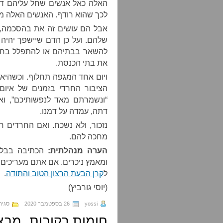
האלה כאל אנשים שחל עליהם דין
לכך שהוא רודף. האנשים האלה מפ
אבל הם עושים זה את בהסכמה, 
שלהם. ועל כן הדם שיישפך יהיה
להשאר בבתיהם או להתפלל בחלל
את בתי הכנסת.
ויום אחד המגפה תחלוף. וכשהיא ת
הציבור החרדי בזמנים של איום
“ונשמרתם מאד לנפשותיכם”, ואי
דתה, עמדה על דמנו.
נזכור, ולא נשכח. ואם החרדים 
מחכה להם.
הערה מנהלתית:
הכתיבה בבלוג
ומאמץ ניכרים. אם אתם מעריכים 
ל
קרן הבעת הרצון הטוב והתודה
.
(יוסי גורביץ)
yossi
26 בספטמבר 2020
סגיר
חומות רקובות, מבצ