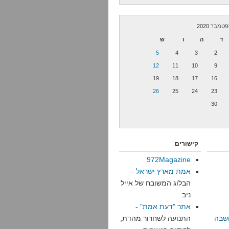
טמבר 2020
ד
ה
ו
ש
5
4
3
2
12
11
10
9
19
18
17
16
26
25
24
23
30
קישורים
972Magazine
אמת מארץ ישראל
-
הבלוג המשובח של אייל
ניב
אתר "דעת אמת"
-
שבה
התנועה לשחרור מהדת,