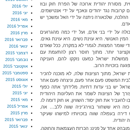
ת, מסורת יהודית ארוכה של הפרת חוק ובוז
יולי 2016
 קרובות נגד יהודים ונאכף על ידי אנטישמים.
יוני 2016
 ההלכה, שלכאורה ניתנה על ידי האל ומשכך יש
מאי 2016
אדם.
אפריל 2016
ולה על ידי בני אדם, ועל ידי כמה מהגרועים
מרץ 2016
מין האנושי. היא עוינת נשים. היא עוינת גאים.
פברואר 2016
די שומר המצוות. לגמרי לא במקרה, ככל שאדם
ינואר 2016
קציונר יותר. מתוך חוסר רצון להתעמת עם
דצמבר 2015
ממשלות ישראל כמעט נזקקו להם, העניקה
נובמבר 2015
געה בזכויות הרוב.
אוקטובר 2015
ספטמבר 2015
שראל, מתוך הציונות שלה, לא מוכנה להכיר
אוגוסט 2015
לבית המשפט פעם אחר פעם, וניצחה פעם אחר
יולי 2015
ראל יש בני עדות דתיות. מלידתך אתה כפוף
יוני 2015
רך של הציונות לשמר את העליונות היהודית
מאי 2015
העביר את חוק יסוד: השוויון, או חוק דומה לו.
אפריל 2015
ה היא ששחור בווירג’יניה שווה ללב… אה,
מרץ 2015
דירה בעפולה שווה בזכויותיו למישהו שעיקר
פברואר 2015
 יהודיה.
ינואר 2015
מובהק אחד על פנינו: הכרזת העצמאות והחוקה,