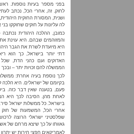
בפני מספר בעיות נוספות. ראשי
לחוק. זה, אחרי הכל, נכתב לעתים
ושנית, המסורת החוקית היהודית,
לה עליונות על חוקים שחוקקו בני 
כמובן, ההלכה היהודית נכתבה כ
והמזוהמים שבהם. היא עוינת את ה
היא מיועדת לשרת את הגבר היהו
דתי יותר בישראל, כך הוא ריא
האדוקים ועם כהני הדת, שכל 
הממשלה להם זכויות יתר – ובכך פ
לכך נוספת בעיה אחרת: ממשלת י
בקיומם של ישראלים. היא הלכה 
פעם, בטענה שאין דבר כזה. ביש
לאחת מהן. הסיבה לכך היא הצו
בישראל. כל ממשלות ישראל סירבו ל
אחרי הכל, המשמעות של חוק כז
שפלסטיני ישראלי הרוצה לרכוש 
גאוותו על כך שיצא מרחם של אשה
לאמריקאים חפצי חירות יש יתרון 