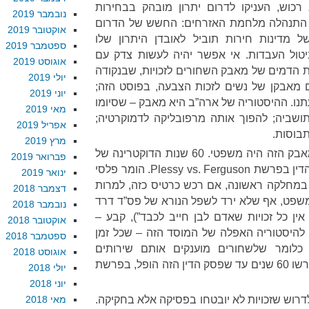
כוש, העניקו לדרום יתרון מובהק בבחירות
נובמבר 2019
ר, התנהלה מלחמת האזרחים: החשש של הדרום
אוקטובר 2019
מדינות חירות תוביל לאובדן היתרון שלו
ספטמבר 2019
טול העבדות. אי אפשר יהיה לעשות צדק עם
אוגוסט 2019
ות הדמים של מאבק השחורים לזכויות, שבנקודה
יולי 2019
 מאבקן של נשים לזכות הצבעה, בפוסט הזה;
יוני 2019
תנו. ההיסטוריה של ארה”ב היא מאבק – שסיומו
מאי 2019
תושביה; להפוך אותה מרפובליקה לדמוקרטיה;
אפריל 2019
בוסות.
מרץ 2019
פעמים רבות, אולי רבות מדי, המאבק הזה היה משפטי. 60 שנות הדוקטרינה של
פברואר 2019
“שווים אך נפרדים” מקורן בפסק הדין בפרשת Plessy vs. Ferguson. הומר פלסי
ינואר 2019
ע במחלקה ראשונה, אם רכש כרטיס כזה, למרות
דצמבר 2018
שפט, אף שלא ירד לשפל הנורא של פס”ד דרד
נובמבר 2018
ן כל זכויות שאדם לבן חייב לכבד”), קבע –
אוקטובר 2018
ס להיסטוריה האפלה של המוסד הזה – שכל זמן
ספטמבר 2018
כלומר שלשחורים מוענקים אותם שירותים
אוגוסט 2018
שמוענקים ללבנים, היא חוקית. נדרשו 60 שנים עד שפסק הדין הזה הופל, בפרשת
יולי 2018
יוני 2018
לדרוש שזכויות לא יובטחו בפסיקה אלא בחקיקה.
מאי 2018