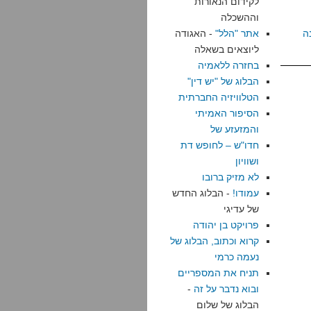
לקידום הנאורות
וההשכלה
ה
אתר "הלל"
- האגודה
ליוצאים בשאלה
בחזרה ללאמיה
הבלוג של "יש דין"
הטלוויזיה החברתית
הסיפור האמיתי
והמזעזע של
חדו"ש – לחופש דת
ושוויון
לא מזיק ברובו
עמודו!
- הבלוג החדש
של עדיגי
פרויקט בן יהודה
קרוא וכתוב, הבלוג של
נעמה כרמי
תניח את המספריים
ובוא נדבר על זה
-
הבלוג של שלום