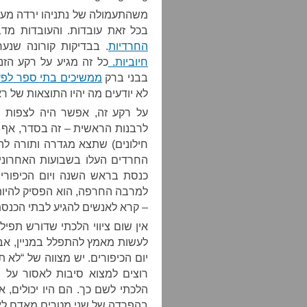
משהתעמולה של נתניהו ירדה מעל
בכל זאת עובדות. והעובדות מד
החרדיות
. בבדיקות קורונה שנער
חיוביות.
כל זה מגיע על רקע הז
בבני ברק
ממשיכים בתי ספר לפע
לא יודעים מה יהיו התוצאות של ר
על רקע זה, אפשר היה לצפות מ
לרבנות הראשית – זה בסדר, אף חו
חילונים) שתצא מגדרה ותורה לה
החרדים העלו בשבועות האחרונ
כנסת בראש השנה ויום הכיפורים
למרבה החרפה, הוא הפסיק להיות 
– קרא לאנשים להגיע לבתי הכנסת
אין שום ציווי הלכתי שדורש תפיל
לעשות מאמץ להתפלל במניין, אבל
יום הכיפורים. יש מצווה של “לא 
רוצים למצוא סיבות לאסור על 
הלכתי לשם כך. הם היו יכולים, אי
בהפרדה של שני מטרים מאדם לא