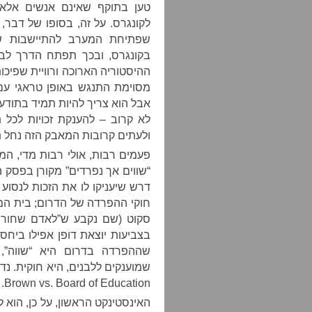
טען בתוקף שאינם אנשים אלא ר
לקונגרס. על זה, בסופו של דב
שפתיחת המערב להתיישבות של 
בקונגרס, ובכך תפתח הדרך לבי
ההיסטוריה הארוכה ורוויית שפיכ
מסוימת התנגש באופן טראגי עם
אבל הוא צריך להיות תמיד בתודע
לא קרוב – להענקת זכויות לכל 
ולעתים קרובות המאבק הזה נחל ת
דרש שיעניקו לו את הזכות לנסו
חוקי ההפרדה של הדרום; בית המ
סקוט (שם נקבע ש”לאדם שחור אי
בצביעות יוצאת דופן אפילו ביח
שההפרדה בדרום היא “שווה”, 
Brown vs. Board of Education.
האינסטינקט הראשון, על כן, הוא 