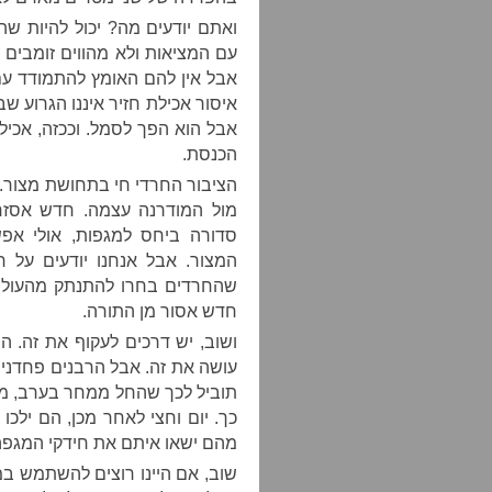
ואתם יודעים מה? יכול להיות שה
עם המציאות ולא מהווים זומבים
אבל אין להם האומץ להתמודד עם
איסור אכילת חזיר איננו הגרוע ש
אבל הוא הפך לסמל. וככזה, אכיל
הכנסת.
הציבור החרדי חי בתחושת מצור. ז
מול המודרנה עצמה. חדש אסזר
סדורה ביחס למגפות, אולי א
שהחרדים בחרו להתנתק מהעולם
חדש אסור מן התורה.
ושוב, יש דרכים לעקוף את זה. 
עושה את זה. אבל הרבנים פחדני
תוביל לכך שהחל ממחר בערב, מא
כך. יום וחצי לאחר מכן, הם ילכו
מהם ישאו איתם את חידקי המגפה
שוב, אם היינו רוצים להשתמש במ