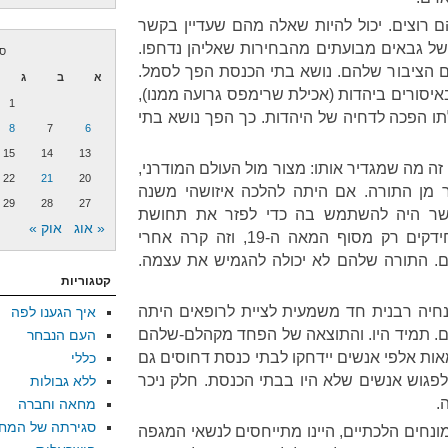
ם רוצים. יכול להיות שאלה מהם שעדיין בקשר
 של גבאים מבועתים מהבחירות שאליהן נדחפו.
ספ
 הציבור שלהם. נושא בתי הכנסת הפך לסמל.
א
ב
ג
באיסורים ביהדות (אכילת שרימפס גרועה ממנו),
1
תו הפכה לדחיה של היהדות. כך הפך נושא בתי
8
7
6
15
14
13
ה מה שמגדיר אותו: מצור מול העולם המודרני,
22
21
20
 מן התורה. אם היתה להלכה איזושהי משנה
29
28
27
פשר היה להשתמש בה כדי לפזר את תחושת
« אוג
אוק »
המצור. אבל אנחנו יודעים על חידקים רק מסוף המאה ה-19, וזה קרה אחרי
. התורה שלהם לא יכולה להגמיש את עצמה.
קטגוריות
הנחיה רבנית חד משמעית לציית לרופאים היתה
איך הגענו לפה
ם. תמיד היו. והתוצאה של הפחד מקהלם-שלהם
העם הנבחר
ות אלפי אנשים יידחקו לבתי כנסת דחוסים גם
כללי
 לפגוש אנשים שלא היו בבתי הכנסת. חלק ניכר
ללא גבולות
.
מחאה וחברה
סגירתה של המח
ונחים הלכתיים, היינו מתייחסים לנשאי המגפה