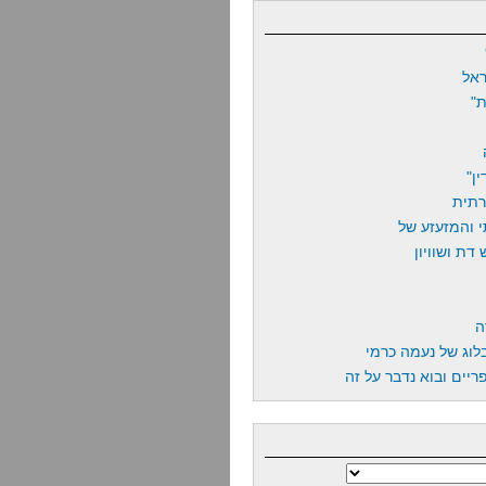
אל
"
ן"
רתית
 והמזעזע של
דת ושוויון
ה
לוג של נעמה כרמי
יים ובוא נדבר על זה