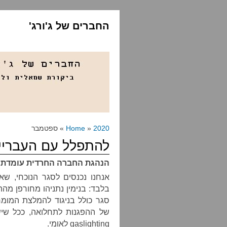
החברים של ג'ורג'
2020
»
Home
» ספטמבר
להתפלל עם העבריינ
הנהגת החברה החרדית עומדת על
אנחנו נכנסים לסגר הנוכחי, שא
בלבד: בנימין נתניהו מחורפן מהה
סגר כולל בניגוד להמלצת המומ
של ההפגנות לתחלואה, ככל שיש 
gaslighting לאומי.