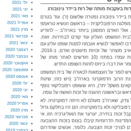
יולי 2021
ת בעקבות מותה של רות ביידר גינזבורג
יוני 2021
מאי 2021
ביידר גינזבורג נפטרה שלשום (ז’). עוד בטרם
אפריל 2021
במפלגה הרפובליקנית – בראשם הנשיא טראמפ
מרץ 2021
, אולי האדם המסוכן ביותר בארה”ב – להודיע
פברואר 2021
ית המשפט העליון עוד קודם לבחירות. זאת,
ינואר 2021
בו לאפשר לנשיא אובמה למנות שופט עליון עם
דצמבר 2020
התפגרותו של אנטונין סקאליה, אויב מוצהר של זכויות מיעוטים ואדם, ב-2016.
נובמבר 2020
לטענת מקונל אז, מאחר ובחירות עמדו בפתח (10 חודשים לאחר מותו של
אוקטובר 2020
לומר את דברו ביחס לזהות השופט החדש.
ספטמבר 2020
 שיש לומר על העצמאות לכאורה של בית המשפט
אוגוסט 2020
נת הרוב הדמוקרטי בארה”ב (ויש כזה; שיטת
יולי 2020
קאים משקל יתר), היא ששופט רפובליקאי נוסף
יוני 2020
אש ובראשונה ההגנה על זכות האשה על גופה.
מאי 2020
ל צדק, שארה”ב מעולם לא היתה דמוקרטיה. לא
אפריל 2020
פובליקה ולא בדמוקרטיה; הם היו בחלקם גדול
מרץ 2020
קבל זכות בחירה, יערער את האוליגרכיה הזו. אי
פברואר 2020
המדינות הדרומיות קיבלו בונוס בזכות ההצבעה
ינואר 2020
 כשעבדים נספרו כ-3/5 אדם לצרכי זכות הצבעה. כלומר, אנשים שהדרום
דצמבר 2019