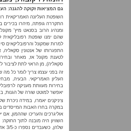
גם המציאות זקוקה להגנה: הערו
השופטת העליונה האמריקאית רות 
התקררה גופתה, מיהרו בכירים 
ומנהיג הרוב בסנאט מיץ’ מקונל
שהם ימנו שופטת רפובליקאית לב
למרות שמקונל והרפובליקאים סיר
סקאליה), מן הראוי לתת לציבור 
זה בפני עצמו צריך לומר כל מה
העליון האמריקאי. הבעיה, מבחי
בחירות מעוותת מעניקה לרפובלי
יאפשר למוטט שורה של הגנות, בר
ציניקנים יאמרו, במידה ניכרת ש
במקרה בחרו האבות המייסדים בר
אוליגרכים והעריכו שההמון, אם י
השוויון היה מובנה לתוך החוקה: 
שלהן,