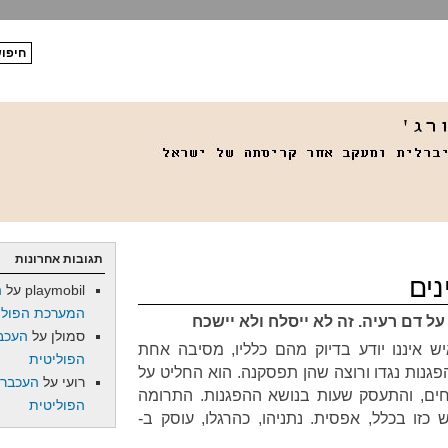
תגובות אחרונות
ים
playmobil
על
ה
המערכת הפולי
 דם רעיה. זה לא ייסלח ולא יישכח
סמולן
על
העכב
יש איננו יודע בדיוק מהם כלליו, מסיבה אחת
הפוליטית
פגנות נגדו ורוצה שהן תפסקנה. הוא החליט על
רועי
על
העכברו
חים, והתעסק שעות בנושא ההפגנות. התרומה
הפוליטית
כזו בכלל, אפסית. נתניהו, כהרגלו, עוסק ב-