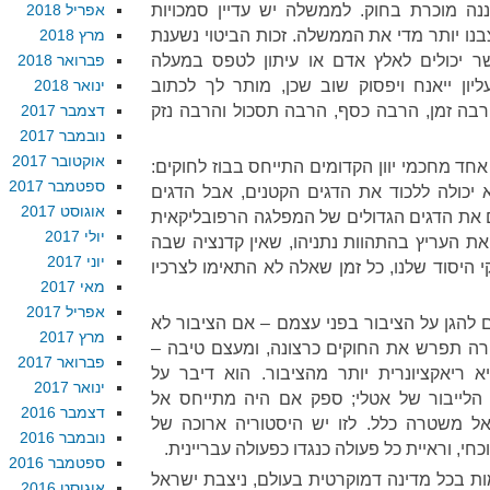
ננה מוכרת בחוק. לממשלה יש עדיין סמכויות
אפריל 2018
בנו יותר מדי את הממשלה. זכות הביטוי נשענת
מרץ 2018
שר יכולים לאלץ אדם או עיתון לטפס במעלה
פברואר 2018
ן ייאנח ויפסוק שוב שכן, מותר לך לכתוב
ינואר 2018
בה זמן, הרבה כסף, הרבה תסכול והרבה נזק
דצמבר 2017
נובמבר 2017
אוקטובר 2017
ד מחכמי יוון הקדומים התייחס בבוז לחוקים:
ספטמבר 2017
יכולה ללכוד את הדגים הקטנים, אבל הדגים
אוגוסט 2017
ים את הדגים הגדולים של המפלגה הרפובליקאית
יולי 2017
 את העריץ בהתהוות נתניהו, שאין קדנציה שבה
יוני 2017
היסוד שלנו, כל זמן שאלה לא התאימו לצרכיו
מאי 2017
אפריל 2017
ם להגן על הציבור בפני עצמם – אם הציבור לא
מרץ 2017
ה תפרש את החוקים כרצונה, ומעצם טיבה –
פברואר 2017
 ריאקציונרית יותר מהציבור. הוא דיבר על
ינואר 2017
ייבור של אטלי; ספק אם היה מתייחס אל
דצמבר 2016
ל משטרה כלל. לזו יש היסטוריה ארוכה של
נובמבר 2016
י, וראיית כל פעולה כנגדו כפעולה עבריינית.
ספטמבר 2016
ות בכל מדינה דמוקרטית בעולם, ניצבת ישראל
אוגוסט 2016