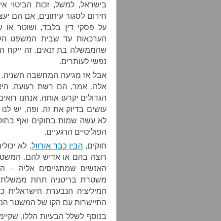
בישראל, למשל, זכות הביטוי אי
חירום לסגור עיתונים, אם הם יעצ
על פסקי דין בלבד, ושוטר או 
הערכאות עד שבית המשפט העליו
שהממשלה בת זנאים. זה ייקח הר
נפשי לעותרים.
אבל אז מגיעה המחשבה השניה. אח
אלה, אמר, הם רשת רעועה. היא 
הגדולים יקרעו אותה. אנחנו רוא
עושים בדיוק את זה. ופה, יש לנו
לא עשה שמות בחוקים ואף בחוקי 
הפוליטיים הרגעיים.
חוקים,
הבין כבר אורוול,
לא יכולי
רוצה בהם או אדיש להם. המשטר
האנשים שמתגייסים אליה – היא
משטרת בריטניה תחת ממשלת הל
המיליציה הנבערת הישראלית כא
התיישרות עם הקו של המשטר הנוכח
בנוסף לשלל הבעיות הללו, שקיימ