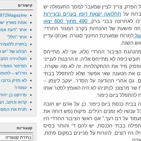
קישורים
 הפרק, צריך לציין שמעבר למסך התעמולה יש
ברות על
תחלואה יוצאת דופן בערים ובעיירות
972Magazine
כו לאחרונה בבני ברק,
490 מתוך 600 יצאו
אמת מארץ ישר
נחה פושעת של ההנחיות בקרב המגזר החרדי:
אתר "דעת אמת
ול
למרות שמערכת החינוך סגורה. ואנחנו עדיין
אתר "הלל"
אש השנה.
בחזרה ללאמיה
הבלוג של "יש די
הנהגת הציבור החרדי (ולא, אני לא מתייחס
הטלוויזיה החב
בש כיפה לא מתייחס אליה, זו הרבנות לענייני
הסיפור האמיתי
פסיק מיד את ההתקהלויות. זה לא מה שקורה.
חדו"ש – לחופש 
ים את הטענה שאי אפשר שלא להתפלל בבתי
לא מזיק ברובו
. גם אחרי ההודעה על הסדר, יעקב ליצמן –
עמודו!
שר מרצונו; לנתניהו לא היה האומץ לפטר אותו
פרויקט בן יהוד
 להתפלל ביום כיפור.
קרוא וכתוב, הב
ה בבית כנסת ביום כיפור. כן, על אדם יש חובה
תניח את המספר
 עכשיו לא זמנים רגילים. פיקוח נפש דוחה את
תעמוד על דם רעך.” אם ראשי הציבור החרדי היו
תפילה בבתי הכנסת, יש להם די והותר בסיס
קטגוריות
לו היו רוצים, להורות על מניינים במקום פתוח,
קטגוריות
דם.