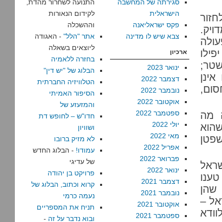
סגירתה של המחשבה
התנועה לשחרור מהדת,
הישראלית
לקידום הנאורות
חזור
פקס ישראליאנה
וההשכלה
ויק.
צבא שיש לו מדינה
אתר "הלל"
- האגודה
עולה
ליוצאים בשאלה
פילו
ארכיון
בחזרה ללאמיה
שטר;
ינואר 2023
הבלוג של "יש דין"
אינן
דצמבר 2022
הטלוויזיה החברתית
סום,
נובמבר 2022
הסיפור האמיתי
אוקטובר 2022
והמזעזע של
ספטמבר 2022
 מה
חדו"ש – לחופש דת
יולי 2022
הוא
ושוויון
מאי 2022
שפטן
לא מזיק ברובו
אפריל 2022
עמודו!
- הבלוג החדש
פברואר 2022
של עדיגי
ראל
ינואר 2022
פרויקט בן יהודה
טענו
דצמבר 2021
קרוא וכתוב, הבלוג של
שהן
נובמבר 2021
נעמה כרמי
אל –
אוקטובר 2021
תניח את המספריים
וודא
ספטמבר 2021
ובוא נדבר על זה
-