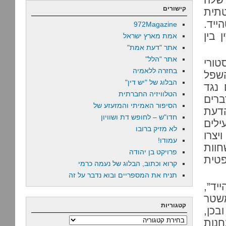
קישורים
תית
ייד.
972Magazine
 בין
אמת מארץ ישראל
אתר "דעת אמת"
אתר "הלל"
ורי
בחזרה ללאמיה
השפל
הבלוג של "יש דין"
 נגד
הטלוויזיה החברתית
רים
הסיפור האמיתי והמזעזע של
הדעת
חדו"ש – לחופש דת ושוויון
לים
לא מזיק ברובו
יצרו
עמודו!
חוות
פרויקט בן יהודה
טית
קרוא וכתוב, הבלוג של נעמה כרמי
תניח את המספריים ובוא נדבר על זה
יד”,
שטר
קטגוריות
בכן,
קטגוריות
נות