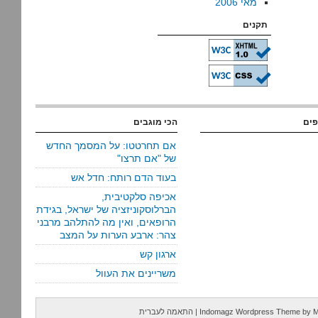
מאי 2006
תקנים
פים
הכי מוגבים
אם תחרטטו: על המסמך החדש
של "אם תרצו"
בעוד הדם רותח: חדל אש
אכיפה סלקטיבית,
הברלוסקוניזציה של ישראל, בגידת
הרופאים, ואין מה להתלהב מרבני
צהר: ארבע הערות על המצב
ארגון קש
משריינים את העוול
M
by
Indomagz Wordpress Theme
|
התאמה לעברית