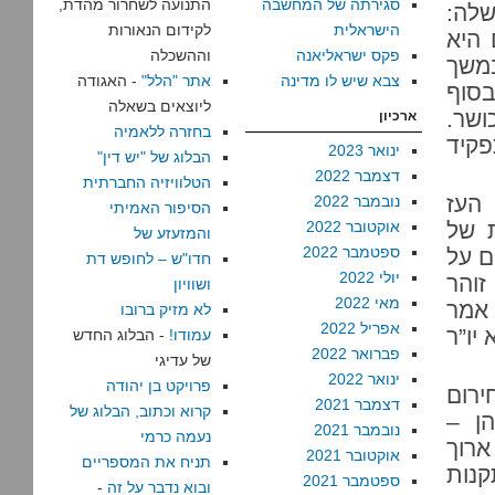
סגירתה של המחשבה
התנועה לשחרור מהדת,
לה:
הישראלית
לקידום הנאורות
 היא
פקס ישראליאנה
וההשכלה
במשך
צבא שיש לו מדינה
אתר "הלל"
- האגודה
בסוף
ליוצאים בשאלה
ושר.
ארכיון
בחזרה ללאמיה
קיד
ינואר 2023
הבלוג של "יש דין"
דצמבר 2022
הטלוויזיה החברתית
העז
נובמבר 2022
הסיפור האמיתי
 של
אוקטובר 2022
והמזעזע של
ספטמבר 2022
ם על
חדו"ש – לחופש דת
יולי 2022
זוהר
ושוויון
מאי 2022
אמר
לא מזיק ברובו
אפריל 2022
יו”ר
עמודו!
- הבלוג החדש
פברואר 2022
של עדיגי
ינואר 2022
פרויקט בן יהודה
ירום
דצמבר 2021
קרוא וכתוב, הבלוג של
ן –
נובמבר 2021
נעמה כרמי
רוך
אוקטובר 2021
תניח את המספריים
נות
ספטמבר 2021
ובוא נדבר על זה
-