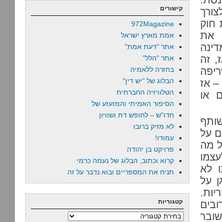
קישורים
ורך
 חוק
972Magazine
 את
אמת מארץ ישראל
דינה
אתר "דעת אמת"
, זה
אתר "הלל"
ריפה
בחזרה ללאמיה
הבלוג של "יש דין"
– אז
הטלוויזיה החברתית
ם או
הסיפור האמיתי והמזעזע של
חדו"ש – לחופש דת ושוויון
שותף
לא מזיק ברובו
ם על
עמודו!
ל מה
פרויקט בן יהודה
עצמו
קרוא וכתוב, הבלוג של נעמה כרמי
ו לא
תניח את המספריים ובוא נדבר על זה
ן על
יות.
קטגוריות
בים
שובר
קטגוריות