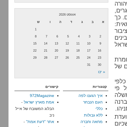
לנד, מארק ריטה (Rutte) שהורה
ים,
אוגוסט 2026
. כך
א
ב
ג
ד
ה
ו
ש
אית:
בור
1
נים
8
7
6
5
4
3
2
שראל
15
14
13
12
11
10
9
22
21
20
19
18
17
16
29
28
27
26
25
24
23
ומרת
ם של
30
31
« ינו
לפי
 פי
קטגוריות
קישורים
שלה
איך הגענו לפה
972Magazine
ברנה
העם הנבחר
אמת מארץ ישראל
-
יהו.
כללי
הבלוג המשובח של אייל
ללא גבולות
ניב
ועדת
מחאה וחברה
אתר "דעת אמת"
-
כיום