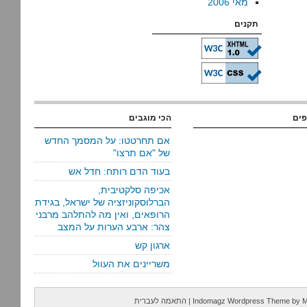
מאי 2006
תקנים
פים
הכי מוגבים
אם תחרטטו: על המסמך החדש
של "אם תרצו"
בעוד הדם רותח: חדל אש
אכיפה סלקטיבית,
הברלוסקוניזציה של ישראל, בגידת
הרופאים, ואין מה להתלהב מרבני
צהר: ארבע הערות על המצב
ארגון קש
משריינים את העוול
M
by
Indomagz Wordpress Theme
|
התאמה לעברית