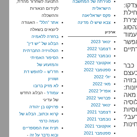
סגירתה של המחשבה
התנועה לשחרור מהדת,
דקו:
הישראלית
לקידום הנאורות
חילת
פקס ישראליאנה
וההשכלה
יצירת
צבא שיש לו מדינה
אתר "הלל"
- האגודה
הסוג
ליוצאים בשאלה
ארכיון
עמוד
בחזרה ללאמיה
אפשר
ינואר 2023
הבלוג של "יש דין"
תיים
דצמבר 2022
הטלוויזיה החברתית
נובמבר 2022
הסיפור האמיתי
אוקטובר 2022
כבר
והמזעזע של
ספטמבר 2022
בעצם
חדו"ש – לחופש דת
יולי 2022
ושוויון
זויה
מאי 2022
לא מזיק ברובו
נות:
אפריל 2022
עמודו!
- הבלוג החדש
מאה
פברואר 2022
של עדיגי
וסיה
ינואר 2022
פרויקט בן יהודה
סיות
דצמבר 2021
קרוא וכתוב, הבלוג של
רעב?
נובמבר 2021
נעמה כרמי
ינות
אוקטובר 2021
תניח את המספריים
ספטמבר 2021
ובוא נדבר על זה
-