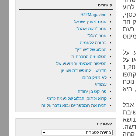
קישורים
רוע
כסף,
972Magazine
ק חד
אמת מארץ ישראל
ם כעת
אתר "דעת אמת"
ינוס
אתר "הלל"
בחזרה ללאמיה
הבלוג של "יש דין"
ע על
הטלוויזיה החברתית
ו על
הסיפור האמיתי והמזעזע של
ותי יותר (אפילו דונלד טראמפ העביר 1,200
חדו"ש – לחופש דת ושוויון
קתפו
לא מזיק ברובו
נוכח
עמודו!
 היא
פרויקט בן יהודה
קרוא וכתוב, הבלוג של נעמה כרמי
 אבל
תניח את המספריים ובוא נדבר על זה
שיבת
 בנושא
קטגוריות
דשה:
קטגוריות
 קמה