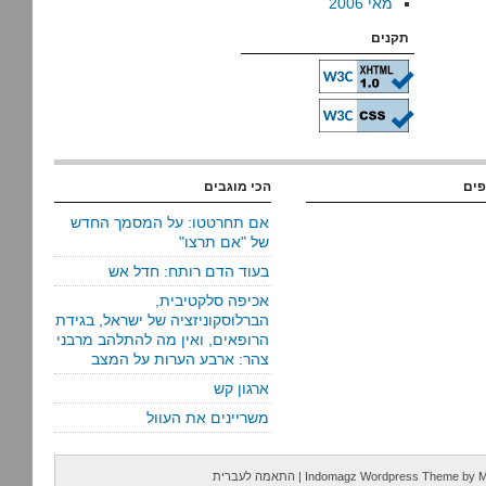
מאי 2006
תקנים
פים
הכי מוגבים
אם תחרטטו: על המסמך החדש
של "אם תרצו"
בעוד הדם רותח: חדל אש
אכיפה סלקטיבית,
הברלוסקוניזציה של ישראל, בגידת
הרופאים, ואין מה להתלהב מרבני
צהר: ארבע הערות על המצב
ארגון קש
משריינים את העוול
M
by
Indomagz Wordpress Theme
|
התאמה לעברית