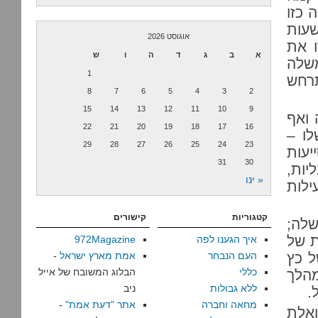
 כזו
שעות
אוגוסט 2026
ו את
א
ב
ג
ד
ה
ו
ש
שלה
1
תרחש
8
7
6
5
4
3
2
15
14
13
12
11
10
9
שנמצא בפוליטיקה 40 שנה ואף
22
21
20
19
18
17
16
לו –
29
28
27
26
25
24
23
עות
31
30
יות,
« ינו
לות
קטגוריות
קישורים
שלה;
ת של
איך הגענו לפה
972Magazine
ל כץ
העם הנבחר
אמת מארץ ישראל
-
כללי
הבלוג המשובח של אייל
מהלך
ללא גבולות
ניב
.
מחאה וחברה
אתר "דעת אמת"
-
אלת