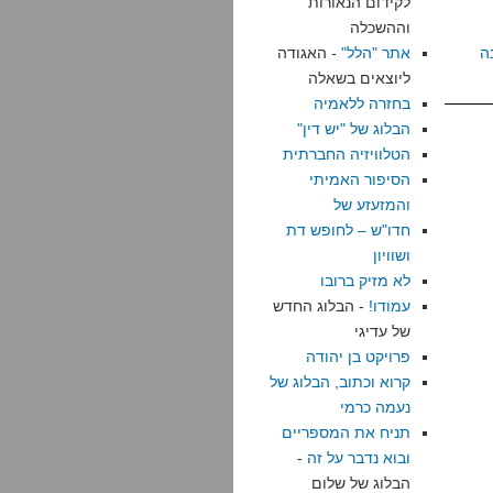
לקידום הנאורות
וההשכלה
ה
אתר "הלל"
- האגודה
ליוצאים בשאלה
בחזרה ללאמיה
הבלוג של "יש דין"
הטלוויזיה החברתית
הסיפור האמיתי
והמזעזע של
חדו"ש – לחופש דת
ושוויון
לא מזיק ברובו
עמודו!
- הבלוג החדש
של עדיגי
פרויקט בן יהודה
קרוא וכתוב, הבלוג של
נעמה כרמי
תניח את המספריים
ובוא נדבר על זה
-
הבלוג של שלום