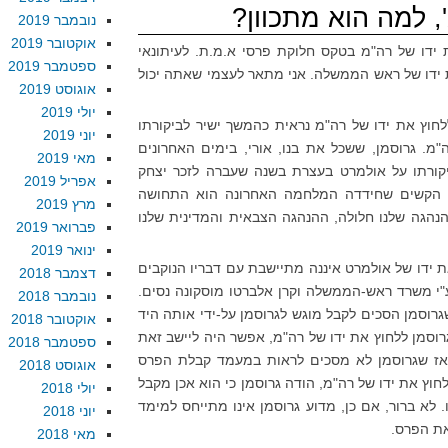
, למה הוא מתכוון?
נובמבר 2019
אוקטובר 2019
 ידו של רה"מ בטקס חלוקת פרסי א.מ.ת. לעיתונאי
ספטמבר 2019
ת ידו של ראש הממשלה. אני מתאר לעצמי שאתה יכול
אוגוסט 2019
יולי 2019
חוץ את ידו של רה"מ נראית כהמשך ישיר לביקורתו
יוני 2019
. גרוסמן, ששכל את בנו, אורי, בימים האחרונים
מאי 2019
יקורתו על אולמרט בעצרת בשנה שעברה לזכר יצחק
אפריל 2019
ים הקשים שחידדה המלחמה האחרונה הוא התחושה
מרץ 2019
נהגה שלנו חלולה, ההנהגה הצבאית והמדינית שלנו
פברואר 2019
ינואר 2019
 ידו של אולמרט איננה מתיישבת עם דבריו הנוקבים
דצמבר 2018
י משרד ראש-הממשלה וקרן אלברטו מוסקונה נסים.
נובמבר 2018
גרוסמן הסכים לקבל מוגש לגרוסמן על-ידי אותה היד
אוקטובר 2018
גרוסמן ללחוץ את ידו של רה"מ, אפשר היה ליישב זאת
ספטמבר 2018
ן אז שגרוסמן לא מסכים לראות במעמד קבלת הפרס
אוגוסט 2018
ץ את ידו של רה"מ, הודה גרוסמן כי הוא אכן מקבל
יולי 2018
לא ברור, אם כן, מדוע גרוסמן אינו מתייחס למימד
יוני 2018
ת הפרס.
מאי 2018