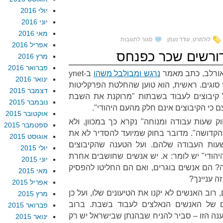
יולי 2016
יוני 2016
מאי 2016
על
לולמרט
,
עודד נעמן
סגור לתגובות
אפריל 2016
כשגרוסמן
דורשים שכר כפנחס
מרץ 2016
אומר
פברואר 2016
אורלב
,
כתב מאמר
נרגש ומבולבל משהו
ב
-ynet
'לא',
ינואר 2016
 סוגים
.
ראשית
,
הוא טוען שהחלטת הפרקליטות
למה
דצמבר 2015
קיבוצים לעבוד בשבתות
"
מרוקנת את השבת
הוא
נובמבר 2015
 כי הקיבוצים אינם חלק מהעם היהודי
".
מתכוון?
אוקטובר 2015
ק שעות עבודה ומנוחה
"
נקרא כך במכוון
,
ולא
ספטמבר 2015
הקדושה
".
מדובר בחוק שמיועד להסדיר לא את
אוגוסט 2015
עות העבודה שלהם
.
ועל הטענה שהקיבוצים
יולי 2015
הודי
"
יש לומר
:
א
.
יש אנשים שחושבים אחרת
יוני 2015
?
הם אנשים בוגרים
,
ואם הם החליטו להפסיק
מאי 2015
ה עניינך
?
אפריל 2015
,
רוב האנשים לא יקנו את הטיעונים שלו
,
ועל כן
מרץ 2015
ם של האנשים הנאלצים לעבוד בשבת
.
ברוב
פברואר 2015
ה הזו – סביר להניח שבהנתן שבישראל יש רק
ינואר 2015