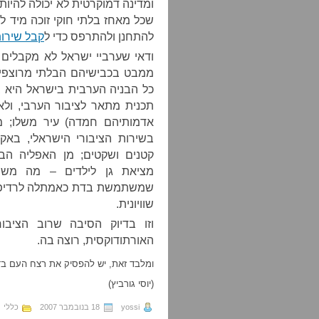
ומדינה דמוקרטית לא יכולה להיות 
שכל מאחז בלתי חוקי זוכה מיד 
להתחנן ולהתרפס כדי ל
קבל שירות
ודאי שערביי ישראל לא מקבלים 
ממבט בכבישיהם הבלתי מרוצפים
כל הבניה הערבית בישראל היא ב
תכנית מתאר לציבור הערבי
,
ולא
אדמותיהם חמדה
)
עיר משלו
;
מ
בשירות הציבורי הישראלי
,
באקד
קטנים ושקטים
;
מן האפליה הב
מציאת גן לילדים – מה מ
שמשתמשת בדת כאמתלה לרדיפ
שוויונית
.
וזו בדיוק הסיבה שרוב הציבו
האורתודוקסית
,
רוצה בה
.
ומלבד זאת
,
יש להפסיק את רצח העם בד
(
יוסי גורביץ
)
yossi
18 בנובמבר 2007
כללי