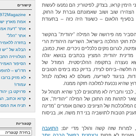
י הימין קראו
,
בצדק
,
לפיטוריו
;
הם נמנעו לעשות
קישורים
הצהירו שוב ושוב שאמונתם גוברת על החוק
.
972Magazine
בסעיף הלאום – כשעוד היה כזה – בתעודת
אמת מארץ ישר
אתר "דעת אמת
להסביר מה פירושה של המילה
"
יהודית
"
בהקשר
אתר "הלל"
לת חוקי ההלכה בישראל
.
השריעה היהודית הרי
בחזרה ללאמיה
מיטה
,
לגרום נזקים כלכליים ניכרים
.
זאת
,
כמובן
,
הבלוג של "יש די
דינית יהודית
:
המציץ בכתבים בנושא יגלה
הטלוויזיה החב
 נעצרה בתקופה ההלניסטית
.
המודל של
הסיפור האמיתי
צה חלשה
–
ביחס לצידו
,
בדיוק כמו בימים הטובים
חדו"ש – לחופש 
דות
,
בניגוד לשריעה
,
מעולם לא נאלצה לנהל
לא מזיק ברובו
רוץ שהיא נכנעת למלוכה חזקה ממנה
.
עמודו!
פרויקט בן יהוד
"
לבני וחבריה לא מתכוונים לכך שהיא תנוהל על
קרוא וכתוב, הב
אר לתהות מה התוכן של המילה
"
יהודית
",
אם
תניח את המספר
ם המלוכלכות של הציונים
:
כשהם אומרים
"
מדינה
עניק הטבות לתושביה בני דת משה
.
או
,
בניסוח
קטגוריות
למרות שזה קשה והולך מדי יום
;
התועבה
קטגוריות
 גזענית לא פחות
ורצחנית בפועל הרבה יותר