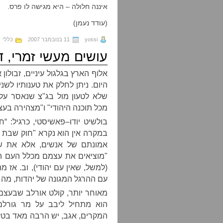
איננה חלולה – היא מגישה לו פרס.
(עודד נעמן)
yossi
11 בנובמבר 2007
כללי
עושים מעשי זמרי, 
אלוף הארץ בגלגול עיניים
,
זבולון 
היום
.
ניתן לחלק את טענותיו לשני
שלא לטעון מול בג
"
צ שנאסר על 
מכל תוכנה היהודי
"
ו
"
מצהירה בעצם
בולשיט יודו
–
פאשיסטי
,
כרגיל
: “
חו
במקרה אין הוא נקרא
"
חוק שבת 
אמונתם של אנשים
,
אלא את ש
"
מוציאים את עצמם מכלל העם הי
(
למשל
,
שאין עם יהודי
),
וב
.
אז מה
עם ההרגל המגונה של יהדות
,
מה ז
מאוחר יותר
,
קולט אורלב שבעצם
הוא מתחיל ליבב על מר גורל
המקרים
,
אגב
,
יש הרבה מאד בטענ