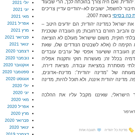
יהודית
.
ואם היה צורך בהוכחה לכך
,
הרי שבעוד
יולי 2021
לחיבור לחשמל
,
ישובים לא
–
יהודיים עדיין צריכים
יוני 2021
 כה בסיסי
בשנת
2007.
מאי 2021
אפריל 2021
את ישראל כמדינה יהודית
;
הם יודעים היטב
–
מרץ 2021
 והביוב הזורם ברחובות
;
מן העובדה שטכנית
פברואר 2021
לתי חוקית
,
משום שישראל מעולם לא הוציאה
ינואר 2021
 הקימה לו
(
אלא לשבטים הנודדים שלו
,
שאת
דצמבר 2020
ן העובדה ששיעור אפסי של ערבים עובדים
נובמבר 2020
מיה בכלל זה
;
מעשרות חוקי ותקנות אפליה
אוקטובר 2020
לתי מוסתרת במציאת עבודה
,
מציאת דירה
,
ספטמבר 2020
שמעותה של
"
מדינה יהודית
":
מדינת
–
אדונים
,
אוגוסט 2020
ה
.
מדינה יהודית איננה
,
ולא תוכל להיות
,
מדינה
יולי 2020
יוני 2020
ר הישראלי
,
שאיננו מקבל עליו את ההלכה
מאי 2020
אפריל 2020
ארפור
מרץ 2020
פברואר 2020
ינואר 2020
מדינת כל יהודיה
תגובה אחת
דצמבר 2019