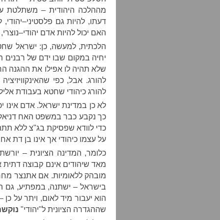
מההלכה היהודית
–
משתלטת על 
דעתו
,
להיות גם פלסטיני
–
יהודי
,
ל
האם יכול להיות אדם יהודי
–
נוצרי
,
הלכתית
,
למעשה
,
כן
:
ישראל שחט
יחיה במקום שבו ידם של רבנים ת
שלא תהיה לו אפילו את ההגנה הח
להורג
.
אבל
,
כפי שהאינקוויזיציה
להורג כיהודי שחטא בעבודת אליל
לא כן במדינת ישראל
.
אדם אינו י
כך נקבע כבר במשפט האח דניאל
כדי לוודא שפסיקת בג
"
צ ללא תת
על עצמו כיהודי אך אינו בן דת אח
כלומר
,
המדינה הציונית – יורש
מאד שיהודים אינם קבוצה דתית א
מובהק ללאומיות
.
אם אתנצר מחר 
בישראל – ישתנה
,
במפתיע
,
גם ה
הוא יעבור מיד לאום
,
ויתר על כן
–
שההגדרה הציונית ל
"
יהודי
"
נוקשה