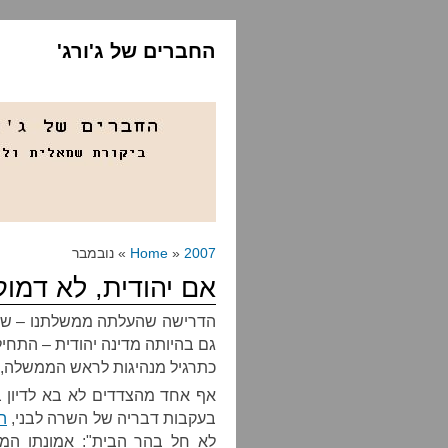
החברים של ג'ורג'
2007
»
Home
» נובמבר
אם יהודית, לא דמו
הדרישה שהעלתה ממשלתנו – שהפל
גם בהיותה מדינה יהודית – התחי
כתרגיל מנהיגות לראש הממשלה
,
אף אחד מהצדדים לא בא לדיון בי
בעקבות דבריה של השרה לבני
,
ה
לא חל בהר הבית
":
אמונתו המ