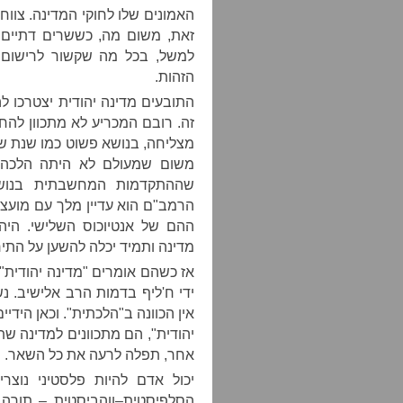
האמונים שלו לחוקי המדינה
.
צווחנ
זאת
,
משום מה
,
כששרים דתיים 
למשל
,
בכל מה שקשור לרישום 
הזהות
.
התובעים מדינה יהודית יצטרכו 
זה
.
רובם המכריע לא מתכוון להח
מצליחה
,
בנושא פשוט כמו שנת ש
משום שמעולם לא היתה הלכה מ
שההתקדמות המחשבתית בנושא
הרמב
"
ם הוא עדיין מלך עם מוע
ההם של אנטיוכוס השלישי
.
היה
מדינה ותמיד יכלה להשען על התי
אז כשהם אומרים
"
מדינה יהודית
,
ידי ח
'
ליף בדמות הרב אלישיב
.
נש
אין הכוונה ב
"
הלכתית
".
וכאן הידיי
יהודית
",
הם מתכוונים למדינה שת
אחר
,
תפלה לרעה את כל השאר
.
יכול אדם להיות פלסטיני נוצרי
,
הסלפיסטית
–
ווהביסטית – תורה