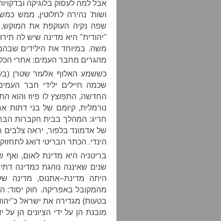
אבל למה לעסוק בלוגיקה ובדקויות 
ושות
'
נהירה לחלוטין
,
ממש כמש
שפה נקיה העוקפת את המוקש
,
"
יהודית
"
היא מדינה שיש לה תירו
משה
.
במיוחד את הילידים שבהם
מהגרים מחבר העמים
:
אחרי הכל
כששמע האלוף אלעזר שטרן
(
בעו
שכמה חיילים ילידי חבר העמי
החדשה
,
התפוצץ לו פיוז והוא הת
נורמלית
,
קיומם של בני דתות א
חריג
:
המהלך בבית הקברות הברי
של אדמונד בלפור
,
יראה צלבים ר
הינדי
.
הכתר הבריטי דואג לתחזוק
בריטניה היא מדינת לאום
,
ואף ש
שנים שאיננה נוהגת כמדינה דתי
היתה מדינת
–
אתנוס
,
מדינה של
מהמקובל באפריקה
.
חוק יסוד
:
ה
בטעות
)
מגדירה את ישראל כ
"
יהו
מובנת הן על ידי הציונים הן על 