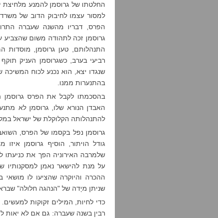
החלטתו של גרוסמן להמנע מלחיצת ידו
למסור עצמו לחיבוק הדוב של משרד
הפרס, דבריו מהשנה שעברה התרוקנ
גרוסמן זכה לתהודה משום שהצביע ע
התנהלותם, טען גרוסמן, מוסדות המד
רביעי בערב, כשגרוסמן העניק תוקף
שנגדו יצא, הוא נכנע לכוח המשיכה 
בהתנערות ממנו.
בהסכמתו לקבל את הפרס גרוסמן הכ
האבדן הנורא שלו, גרוסמן לא מתנ
להתנהלותה הקלוקלת של ישראל במלח
גרוסמן נפל בקסמו של הפרס, השואב
גודל הויתור, הוסיף גרוסמן איזו מ
שלמרבה האירוניה הפך את כניעתו לב
על מנת להישאר נאמן למסקנותיו ש
ההכרה והיוקרה שהציעו לו מושאי ב
שניתן מיָדה של "הנהגה חלולה" שבראש
כדי לחיות, המילים זקוקות למעשים. 
רבין בשנה שעברה: גם אם לא יאות למג