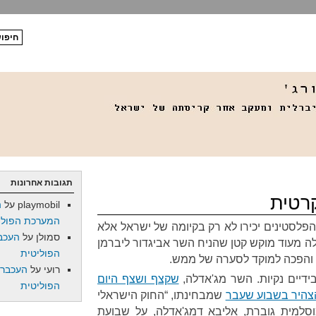
תגובות אחרונות
קרטית
playmobil
על
ה
המערכת הפולי
סטינים יכירו לא רק בקיומה של ישראל אלא
סמולן
על
העכב
לה מעוד מוקש קטן שהניח השר אביגדור ליברמן
הפוליטית
והפכה למוקד לסערה של ממש
.
רועי
על
העכברו
דיים נקיות
.
השר מג
'
אדלה
,
שקצף ושצף היום
הפוליטית
צהיר בשבוע שעבר
שמבחינתו
, “
החוק הישראלי
וסלמית גוברת
,
אליבא דמג
'
אדלה
,
על שבועת