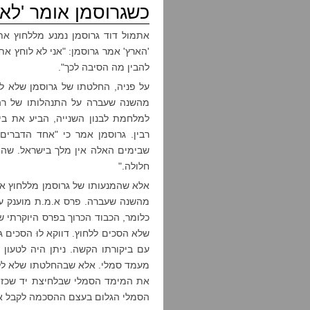
כשגרוסמן אומר 'לא'
אתמול דוד גרוסמן נמנע מללחוץ את
'הארץ' אמר גרוסמן: "אני לא לוחץ א
להבין מה הסיבה לכך".
על פניה, החלטתו של גרוסמן שלא לל
מהשנה שעברה על התנהלותו של רה"מ
למלחמת לבנון השנייה, הביע את ב
רבין. גרוסמן אמר כי "אחד הדבר
שבימים האלה אין מלך בישראל. שהה
חלולה."
אלא שהמנעותו של גרוסמן מללחוץ את
מהשנה שעברה. פרס א.מ.ת מוענק ע"
כלומר, הכבוד הכרוך בפרס היוקרתי ש
שלא הסכים ללחוץ. דווקא לוּ הסכים 
עם ביקורתו הקשה. ניתן היה לטעו
מעמד סמלי. אלא שבהחלטתו שלא ללחו
את המימד הסמלי שבלחיצת יד שכזו. 
הסמלי הגלום בעצם ההסכמה לקבל א