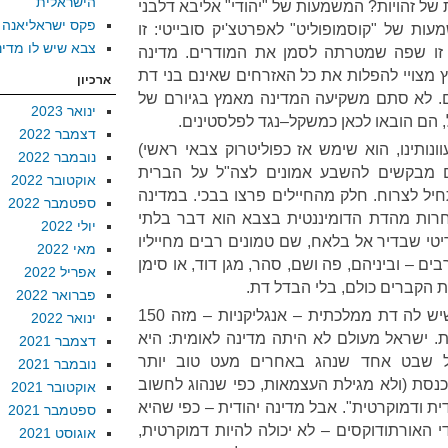
הישראלית
של זהויות
?
המשמעות של
"
יהודי
"
אליבא דלבני
פקס ישראליאנה
מעות של
"
קוסמופוליט
"
לאפרטצ
'
יק סובייטי
:
זו
צבא שיש לו מדינ
זו שפה שמטרתה לסמן את המודרים
.
מדינה
ץ מצויי להפלות את כל האזרחים שאינם בני דת
ארכיון
.
לא סתם משקיעה המדינה מאמץ בגיורם של
ינואר 2023
,
הם הובאו לכאן כמשקל
–
נגד לפלסטינים
.
דצמבר 2022
ונותינו
,
הוא שימש אז כפוליטרוק צבאי ראשי
)
נובמבר 2022
ם מבקשים להשבע אמונים לצה
"
ל על הברית
אוקטובר 2022
חיל לצרוח
.
חלק מהחיילים פרצו בבכי
.
במדינה
ספטמבר 2022
חרות מהדת הדומיננטית בצבא הוא דבר בלתי
יולי 2022
טי שבדיר אל בלאח
,
שם טמונים רבים מחייליו
מאי 2022
בים – וביניהם
,
פה ושם
,
סהר
,
מגן דוד
,
או סימן
אפריל 2022
ת הקברים כולם
,
בלי הבדל דת
.
פברואר 2022
יש לה דת ממלכתית – אנגליקניות – מזה
150
ינואר 2022
ת
.
ישראל מעולם לא היתה מדינה לאומית
:
היא
דצמבר 2021
 שבט אחד שנהג באחרים מעט טוב יותר
נובמבר 2021
כנסת
(
ולא מגילת העצמאות
,
כפי שנהוג לחשוב
אוקטובר 2021
דית ודמוקרטית
".
אבל מדינה יהודית – כפי שהיא
ספטמבר 2021
ידי האורתודוקסים
–
לא יכולה להיות דמוקרטית
,
אוגוסט 2021