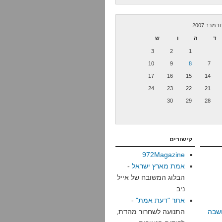
ובמבר 2007
ד
ה
ו
ש
3
2
1
10
9
8
7
17
16
15
14
24
23
22
21
30
29
28
קישורים
972Magazine
אמת מארץ ישראל
-
הבלוג המשובח של אייל
ניב
אתר "דעת אמת"
-
שבה
התנועה לשחרור מהדת,