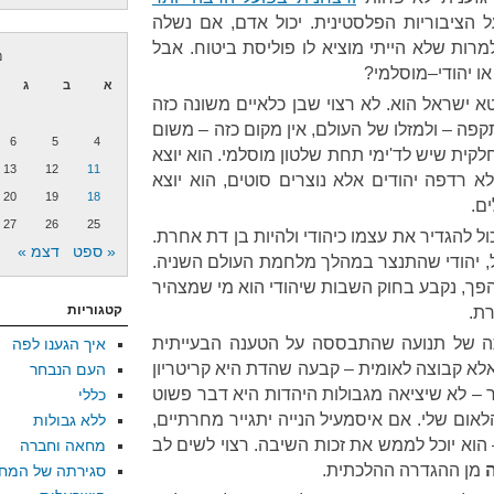
הציבוריות הפלסטינית
.
יכול אדם
,
אם נשלה
מרות שלא הייתי מוציא לו פוליסת ביטוח
.
אבל
נ
או יהודי
–
מוסלמי
?
א
ב
ג
א ישראל הוא
.
לא רצוי שבן כלאיים משונה כזה
קפה – ולמזלו של העולם
,
אין מקום כזה – משום
6
5
4
לקית שיש לד
'
ימי תחת שלטון מוסלמי
.
הוא יוצא
13
12
11
 לא רדפה יהודים אלא נוצרים סוטים
,
הוא יוצא
20
19
18
ים
.
27
26
25
כול להגדיר את עצמו כיהודי ולהיות בן דת אחרת
.
« ספט
דצמ »
,
יהודי שהתנצר במהלך מלחמת העולם השניה
.
הפך
,
נקבע בחוק השבות שיהודי הוא מי שמצהיר
קטגוריות
רת
.
תה של תנועה שהתבססה על הטענה הבעייתית
איך הגענו לפה
לא קבוצה לאומית – קבעה שהדת היא קריטריון
העם הנבחר
– לא שיציאה מגבולות היהדות היא דבר פשוט
כללי
לאום שלי
.
אם איסמעיל הנייה יתגייר מחרתיים
,
ללא גבולות
הוא יוכל לממש את זכות השיבה
.
רצוי לשים לב
מחאה וחברה
מן ההגדרה ההלכתית
.
סגירתה של המח