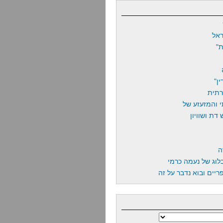
אל
"
ן"
רתית
 והמזעזע של
דת ושוויון
ה
לוג של נעמה כרמי
יים ובוא נדבר על זה