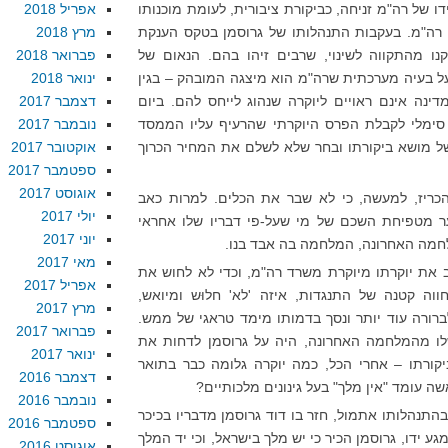
 של רה"מ זניחה, כביקורת ציבורית, לעומת מוכנותו
אפריל 2018
 רה"מ. בעקבות התנהלותו של גרוסמן בטקס הענקת
מרץ 2018
ו מהתקווה לשינוי, שרבים זיהו בהם. הנאום של
פברואר 2018
ל בעיה מערכתית שרה"מ הוא מיצגה המובהק – בגין
ינואר 2018
ינה אינם ראויים ליוקרה שנהוג לייחס להם. ביום
דצמבר 2017
 סימלי לקבלת הפרס היוקרתי שהרעיף עליו הממסד
נובמבר 2017
של מושא ביקורתו ובחר שלא לשלם את המחיר הכרוך
אוקטובר 2017
ספטמבר 2017
אוגוסט 2017
ריז, למעשה, כי לא שבר את הכלים. למרות כאב
יולי 2017
ער מטפיחת השכם של מי שעל-פי דבריו שלו אחראי
יוני 2017
מה האחרונה, המלחמה בה אבד בנו.
מאי 2017
 את יוקרתו מיוקרת משרד רה"מ, וכדי לא לחוש את
אפריל 2017
חווה קטנה של התנגדות, איזה 'לא' חלוּש ומיואש,
מרץ 2017
רורה עוד יותר ונסך בדמותו מימד טראגי של ממש.
פברואר 2017
לו מהמלחמה האחרונה, היה על גרוסמן לדחות את
ינואר 2017
יקורתו – אחרי הכל, כמה יוקרה גלומה כבר בתואר
דצמבר 2016
ה עומד "אין מלך" בעל גינונים מלכותיים?
נובמבר 2016
בהתנהלותו אתמול, חזר בו דוד גרוסמן מדבריו בכיכר
ספטמבר 2016
ע ידו, גרוסמן הכיר כי יש מלך בישראל, וכי יד המלך
אוגוסט 2016