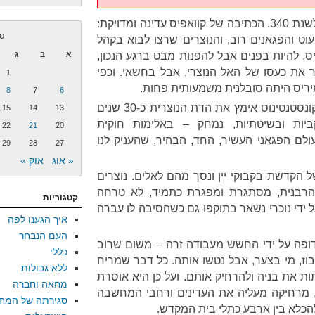
השיר על מיריס מייחס את מותו לשנת 340. הכתיבה של קוואפיס עדינה ומדויקת:
ספ
צרים מיעוט והפגאנים רוב, והנוצרים שרצו לבוא בקהל
יס, להיות בפנים אבל להפנות מבט ברגע הנכון,
א
ב
ג
 את כעסו של האל הנוצרי, אבל בחשאי. וכפי
1
ריס היתה סובלנית משמעותית פחות.
8
7
6
לאסונו של המין האנושי, הקיסר קונסטנטינוס אימץ את הדת הנוצרית כ-30 שנים
15
14
13
יות ובשיטתיות, נמחק – באלימות חוקית
22
21
20
ולם הפגאני העשיר, החד, הבהיר, שהעניק לנו
29
28
27
« אוג
אוק »
ל הקדשת בקבוקי יין ונסך מהם לאלים. נוצרים
 הרבנית, מסתגרת ומפגרת כתמיד, לא טרחה
קטגוריות
ל ידי נוכרי נשאר בתוקפו גם כשהסיבה לו עברה
איך הגענו לפה
העם הנבחר
רדופה על ידי החשש מעבודה זרה – משום שרוב
כללי
וז, מי בצער, אבל נטשו אותה. כל דבר שמריח
ללא גבולות
ות את בניה ולהרחיק אותם. ועל כן היא אוסרת
מחאה וחברה
 מרחיקה מעליה את העדינים ורחבי המחשבה
סגירתה של המח
להכלא בין ארבע כתלי בית המקדש.