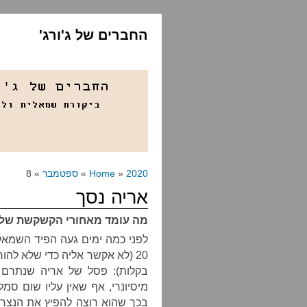
החברים של ג'ורג'
2020
»
Home
»
ספטמבר
» 8
אריה נסך
מה עומד מאחורי הקשקשת של ערוץ 20 על “אריה
לפני כמה ימים געה הפיד השמאל
20 (לא אקשר אליה כדי שלא להו
בקלות): פסל של אריה שנתרם ל
מיסיונרי, אף שאין עליו שום סמל
בכך שהוא רוצה להפיץ את הנצרו