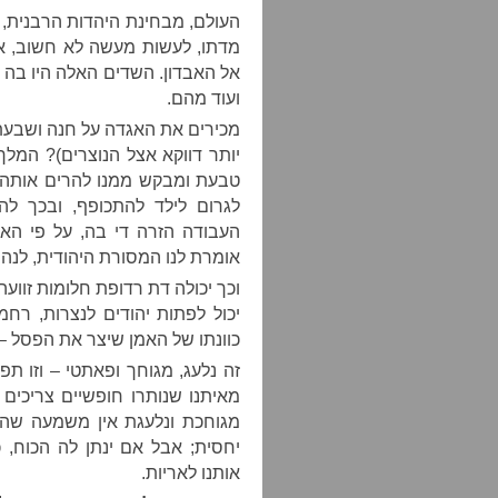
העולם, מבחינת היהדות הרבנית,
מדתו, לעשות מעשה לא חשוב, אפ
אל האבדון. השדים האלה היו בה
ועוד מהם.
מכירים את האגדה על חנה ושבע
יותר דווקא אצל הנוצרים)? המלך
טבעת ומבקש ממנו להרים אותה. 
לגרום לילד להתכופף, ובכך לה
העבודה הזרה די בה, על פי האג
אומרת לנו המסורת היהודית, לנהו
וכך יכולה דת רדופת חלומות זוועה
יכול לפתות יהודים לנצרות, רח
כוונתו של האמן שיצר את הפסל –
זה נלעג, מגוחך ופאתטי – וזו תפ
מאיתנו שנותרו חופשיים צריכים
מגוחכת ונלעגת אין משמעה שהי
יחסית; אבל אם ינתן לה הכוח, כ
אותנו לאריות.