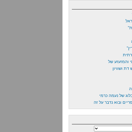
אל
"
ן"
רתית
 והמזעזע של
דת ושוויון
ה
לוג של נעמה כרמי
יים ובוא נדבר על זה