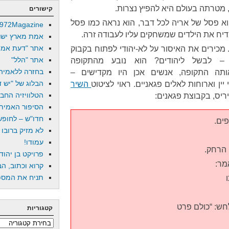
 מטרתה בעולם היא להפיץ נצרות.
קישורים
וא פסל של אריה לכל דבר, הוא נראה כמו פסל
972Magazine
דיח את הילדים שמשחקים עליו לעבודה זרה.
אמת מארץ ישר
אתר "דעת אמת
 מכירים את האיסור על לא-יהודי לפתוח בקבוק
אתר "הלל"
 – לבשל ליהודים? הוא נובע מהתקופה
בחזרה ללאמיה
באותה התקופה, אנשים אכן היו מקדישים –
הבלוג של "יש די
ין וארוחות לאלים פגאניים. ראוי לציטוט
השיר
הטלוויזיה החב
יריס, בקבוצת פגאנים:
הסיפור האמיתי
חדו"ש – לחופש 
פים.
לא מזיק ברובו
עמודו!
 הרחק.
פרויקט בן יהוד
מר:
קרוא וכתוב, הב
תניח את המספר
חש: “כולם פרט
קטגוריות
קטגוריות