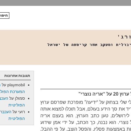
תגובות אחרונות
playmobil
על
ה
המערכת הפולי
 נוצרי”
סמולן
על
העכב
י שלי בצחוק על “ידיעה” מופרכת שפרסם ערוץ
הפוליטית
ריד את סך הידע בעולם, אבל תוכלו למצוא אותה
רועי
על
העכברו
ירושלים, טען כתב הערוץ, הוא בעצם אריה
הפוליטית
 נוצרי. הוא נבנה, כך הכתב, על ידי אמן שידוע
ת באמצעות פסליו, והפסל הוצב, על פי ההבל,