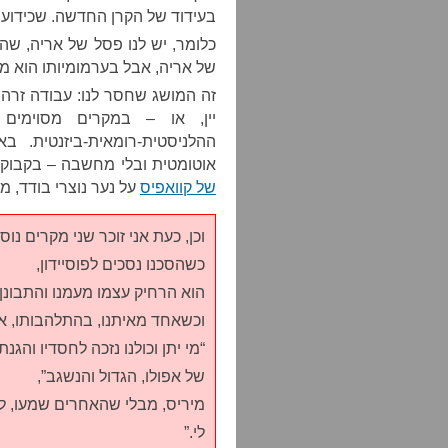
בעידוד של הקרן החדשה. שכידוע,
כלומר, יש לנו פסל של אריה, שה
של אריה, אבל בערמומיותו הוא מ
זה המושג שחסר לנו: עבודה זרה.
יין, או – במקרים מסוימים
ההלניסטית-רומאית-ביזנטית. 
אוטומטית ובלי מחשבה – בקבוקי י
של קוואפיס
על נער נוצרי בודד, מ
וכן, כעת אני זוכר שני מקרים נוס
כשהסכנו נסכים לפוסיידון,
הוא הרחיק עצמו מעמנו והתבונן
וכשאחד מאיתנו, בהתלהבותו, א
“מי יתן וכולנו נזכה לחסדיו והגנתו
של אפולו, הגדול והנשגב”,
מיריס, מבלי שהאחרים שמעו, ל
לי.”