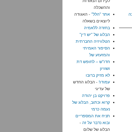
לקידום הנאורות
וההשכלה
ה
אתר "הלל"
- האגודה
ליוצאים בשאלה
בחזרה ללאמיה
הבלוג של "יש דין"
הטלוויזיה החברתית
הסיפור האמיתי
והמזעזע של
חדו"ש – לחופש דת
ושוויון
לא מזיק ברובו
עמודו!
- הבלוג החדש
של עדיגי
פרויקט בן יהודה
קרוא וכתוב, הבלוג של
נעמה כרמי
תניח את המספריים
ובוא נדבר על זה
-
הבלוג של שלום