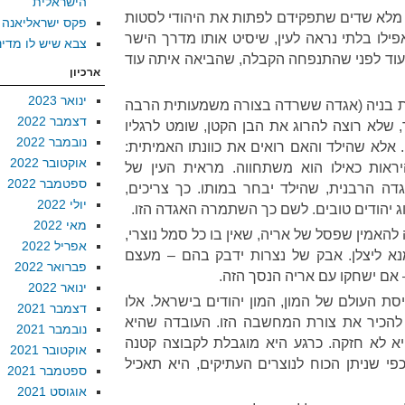
הישראלית
 מלא שדים שתפקידם לפתות את היהודי לסטות
פקס ישראליאנה
ילו בלתי נראה לעין, שיסיט אותו מדרך הישר
צבא שיש לו מדינ
 עוד לפני שהתנפחה הקבלה, שהביאה איתה עוד
ארכיון
ינואר 2023
ת בניה (אגדה ששרדה בצורה משמעותית הרבה
דצמבר 2022
, שלא רוצה להרוג את הבן הקטן, שומט לרגליו
נובמבר 2022
אלא שהילד והאם רואים את כוונתו האמיתית:
אוקטובר 2022
יראות כאילו הוא משתחווה. מראית העין של
ספטמבר 2022
דה הרבנית, שהילד יבחר במותו. כך צריכים,
יולי 2022
ג יהודים טובים. לשם כך השתמרה האגדה הזו.
מאי 2022
 להאמין שפסל של אריה, שאין בו כל סמל נוצרי,
אפריל 2022
מנא ליצלן. אבק של נצרות ידבק בהם – מעצם
פברואר 2022
 אם ישחקו עם אריה הנסך הזה.
ינואר 2022
יסת העולם של המון, המון יהודים בישראל. אלו
דצמבר 2021
 להכיר את צורת המחשבה הזו. העובדה שהיא
נובמבר 2021
א לא חזקה. כרגע היא מוגבלת לקבוצה קטנה
אוקטובר 2021
פי שניתן הכוח לנוצרים העתיקים, היא תאכיל
ספטמבר 2021
אוגוסט 2021