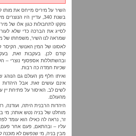
בשנת 340, עדיין היו הנו
נזקקו לתחבולות כגון אלו של מיר
לסייג את הברכה כדי שלא לעורר
שמראה לנו השיר, משפחתו של מי
קודם לכן. בעקבות זאת, בעקב
ובהשתוללות אספסוף נוצרי – הע
שכיות חמדה כה רבות.
ואיתו חלף מן העולם גם הנוהג ש
אינם עושים זאת. אבל היהדות
לשים לב. האיסור על פתיחת יין ע
מהעולם.
היהדות הרבנית היתה, ועודנה, 
מוחלט של בניה נטש אותה; מי בב
זר, נראה לה כאילו הוא עומד לפת
עליו – ובהתאם, פעם אחר פעם,
מבין בניה, מי שנפשם לא מוכנה 