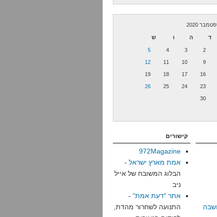
טמבר 2020
ד
ה
ו
ש
5
4
3
2
12
11
10
9
19
18
17
16
26
25
24
23
30
קישורים
972Magazine
אמת מארץ ישראל
-
הבלוג המשובח של אייל
ניב
אתר "דעת אמת"
-
שבה
התנועה לשחרור מהדת,