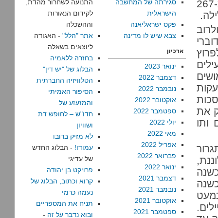
(עמ’ 12). חמושי צה”ל מבצעים כ-267
סגירתה של המחשבה
התנועה לשחרור מהדת,
הישראלית
לקידום הנאורות
לה.
פקס ישראליאנה
וההשכלה
רוב
צבא שיש לו מדינה
אתר "הלל"
- האגודה
וברי
ליוצאים בשאלה
ים בחלק ניכר מהמקרים (25%) לפרוץ
ארכיון
בחזרה ללאמיה
לים
ינואר 2023
הבלוג של "יש דין"
 החמושים
דצמבר 2022
הטלוויזיה החברתית
עקות
נובמבר 2022
הסיפור האמיתי
סכות
אוקטובר 2022
והמזעזע של
ק את
ספטמבר 2022
חדו"ש – לחופש דת
 ותו
יולי 2022
ושוויון
מאי 2022
לא מזיק ברובו
אפריל 2022
גרור
עמודו!
- הבלוג החדש
פברואר 2022
ננת,
של עדיגי
ינואר 2022
פרויקט בן יהודה
כשנה
דצמבר 2021
קרוא וכתוב, הבלוג של
כשנה
נובמבר 2021
נעמה כרמי
כמעט
אוקטובר 2021
תניח את המספריים
לים.
ספטמבר 2021
ובוא נדבר על זה
-