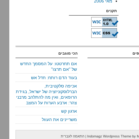
מאי 2006
תקנים
פים
הכי מוגבים
אם תחרטטו: על המסמך החדש
של "אם תרצו"
בעוד הדם רותח: חדל אש
אכיפה סלקטיבית,
הברלוסקוניזציה של ישראל, בגידת
הרופאים, ואין מה להתלהב מרבני
צהר: ארבע הערות על המצב
ארגון קש
משריינים את העוול
M
by
Indomagz Wordpress Theme
|
התאמה לעברית