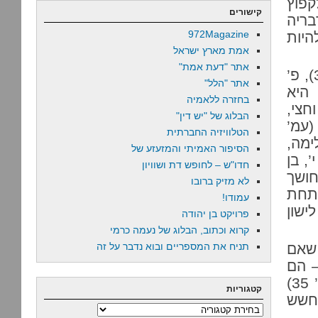
פוץ
קישורים
בריה
972Magazine
היות
אמת מארץ ישראל
אתר "דעת אמת"
” (עמ’ 38), פ’
אתר "הלל"
היא
בחזרה ללאמיה
חצי,
הבלוג של "יש דין"
(עמ’
הטלוויזיה החברתית
ימה,
הסיפור האמיתי והמזעזע של
, בן
חדו"ש – לחופש דת ושוויון
חושך
לא מזיק ברובו
תחת
עמודו!
לישון
פרויקט בן יהודה
קרוא וכתוב, הבלוג של נעמה כרמי
 לשעה 02:00, כדי שאם
תניח את המספריים ובוא נדבר על זה
– הם
יהיו מוכנים לפשיטה (עמ’ 36). אשה אחרת מדווחת (עמ’ 35)
קטגוריות
, מחשש
קטגוריות