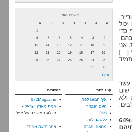
רייר,
אוגוסט 2026
יכול
א
ב
ג
ד
ה
ו
ש
י כסף כדי
1
בהם,
8
7
6
5
4
3
2
 אני
15
14
13
12
11
10
9
 […]
22
21
20
19
18
17
16
תמיד
29
28
27
26
25
24
23
31
30
« ינו
שלי עשר
 שום
קטגוריות
קישורים
 ולא
איך הגענו לפה
972Magazine
בים,
העם הנבחר
אמת מארץ ישראל
-
כללי
הבלוג המשובח של אייל
64%
ללא גבולות
ניב
יהם
מחאה וחברה
אתר "דעת אמת"
-