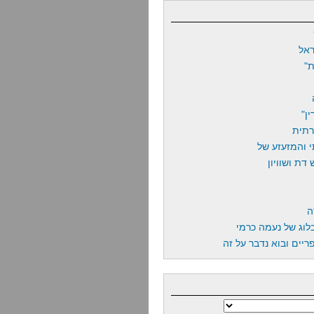
אל
"
ן"
רתית
 והמזעזע של
דת ושוויון
ה
לוג של נעמה כרמי
יים ובוא נדבר על זה