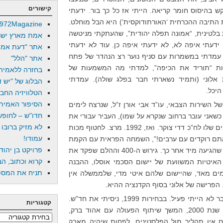
קישורים
ש בהיסוס חומר קריאה. הייתי אז כל כך בור. ידעתי
 התיבה ההכרחית ‘האורתודוקסית’) היא הבל מוחלט.
972Magazine
בלטינית, “אמונה תפלה יהודית”, שהעתקתי מניטשה
אמת מארץ ישר
 אומר להגנתי, שוב, שהייתי בן 18. ידעתי איפה לא, לא ידעתי איפה כן. עוד לא ידעתי
אתר "דעת אמת
ת. עמדתי במשמרות עם סניף נוער רצ הנהדר של פתח
אתר "הלל"
ות “תוריד את הכיפה”, למדתי מה המשמעות של
בחזרה ללאמיה
אלוני (ותמיד נשארתי חבר בפלג שולה). עמדתי
הבלוג של "יש די
היכל.
הטלוויזיה החב
הסיפור האמיתי
 השירות הצבאי, עו”ד אבי אורן ז”ל, שנרצח לימים
חדו"ש – לחופש 
ד כשאני עובר ברחוב שנקרא על שמו), העביר עבורי את
לא מזיק ברובו
המידע המפליל על הקצין שלי והבריונים שלו לח”כ דדי צוקר. ואז, 1992. מרצ. לחטוף מכות
עמודו!
“אתם רוקדים עם ערבים!”, השמחה הפראית עם הקמת
פרויקט בן יהוד
ממשלת רבין (”יומרצ רבין”), והנפילה שהגיעה מיד אחר כך. גירוש ה-400 וההלם שפקד את
קרוא וכתוב, הב
האיטיות המשוועת של יישום הסכמי אוסלו, ההבנה
תניח את המספר
ם מאד, שהיישום שלהם איטי מדי, שלממשלה אין
פרישה של אלוני בסוף הקדנציה ההיא.
בבחירות 1996 הצבעתי מרצ, אבל כבר לא הייתי פעיל. בבחירות 1999, ניסיתי את חד”ש.
קטגוריות
האכזבה מהתגובה של מרצ לאירועי שנת 2000, המשך שיתוף הפעולה עם אהוד ברק,
קטגוריות
ממנה. 2003, שינוי; אם אין תהליך מול הפלסטינים, לפחות שיהיה מאבק