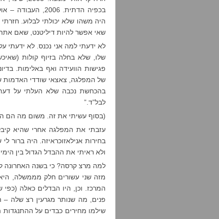
בכפיה הדתית. 2006,
שאי אפשר להיות דיליטנט, שאם אתה ר
לא ידעתי למה אני נכנס. לא ידעתי ע
שלו, שלא בחלה בזיוף קולות (שאי
פגישות הוועידה ואף באלימות. בדיונ
בהכחשת נכבה שלא העלתי על דעתי. 
לבל”ד.”
(בסוף עשיתי את זה. משום מה הם הי
עזבתי את המפלגה אחרי שהיא קיב
בחירות אנילאזוכראיזה. היה ברור לי ש
ולא ראיתי את ההבדל הגדול בין הימין 
למה מרצ קרסה? כי בשנה האחרונה לק
מזה שני עשורים חלק מממשלה, היא 
המרכז. וכן, היו הבדלים כאלה (כפי 
פנים, מה שנותר מגרעין רצ שלה – 
שילמו מחירים כבדים על ההתנגדות ה