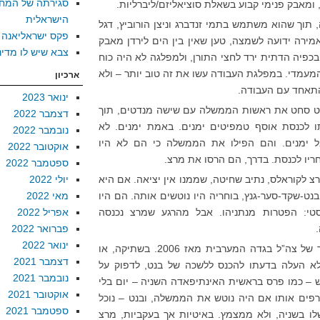
סגירתה של המח
 ומאבק פנימי קבוע בשאלת סוציאליזם/ליברליות.
הישראלית
וך שהוא משתמש בתמי זנדברג וניצן הורוביץ, דגל
פקס ישראליאנה
אמירה ידועה לשמצה, טען שאין בין הים לירדן מאבק
צבא שיש לו מדינ
כפיה הדתית ירד לחצי התורן, ולמפלגה לא היה כוח
 המעמדי. במפלגת העבודה עשו את זה טוב יותר – ולא
ארכיון
התאחד עם העבודה.
ינואר 2023
בנט סחט את ראשות הממשלה עם שישה מנדטים, תוך
דצמבר 2022
 לכנסת אוסף טמפיטים ימנים. באמת ימנים. לא
נובמבר 2022
ל ימנים. והם הפילו את הממשלה כי הם לא היו
אוקטובר 2022
ריו לכנסת. בדרך, הם הרסו את מרצ.
ספטמבר 2022
לקוראלס, נתיב שחיטה, שממנו אין יציאה. אם היא
יולי 2022
-שקד-סער-גנץ, בוחריה היו נוטשים אותה. הם היו
מאי 2022
טי: הפטרות מנתניהו. אבל מהרגע שמרצ נכנסה
אפריל 2022
פברואר 2022
ינואר 2022
מרצ תמכה בפעילות הרצחנית ביותר של צה”ל בגדה המערבית מאז 2006. בשתיקה, או
דצמבר 2021
א העלה בדעתו להכנס ללשכה של בנט, לדפוק על
נובמבר 2021
ש – כמו פרס בראשית האינתיפאדה השניה – יום בלי
אוקטובר 2021
עורפים אותו אם היה נוטש את הממשלה, ובנט – נוכל
ספטמבר 2021
לו בשניה, ולא ממצמץ. באיטיות אך בעקביות, מרצ