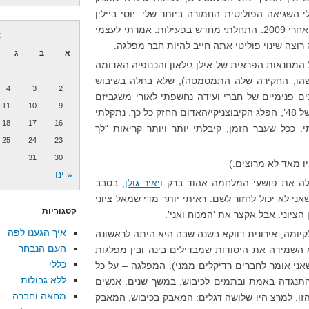
 העבודה – אולי השגיאה הפוליטית החמורה ביותר שלי. יוסי ביילין
היה משהו שלא יכולתי לבלוע. חזרתי אחרי 2009. התחלתי מחדש בפעילות. אמרתי לעצמי
א
וצה שינוי פוליטי אתה חייב להיות חבר מפלגה.
א
ב
ג
ל המחנאות הפראית של אילן גילאון והכנופיה האדומה
כשהו, החקירה שלה התמסמסה), שלא בחלה בשיבוש
4
3
2
ים פנימיים של חברי ועידה נחשפתי לאורי משגביזם
11
10
9
של המפלגה, צאצאי שודדי האדמות של 48’, הפלג הקיבוצניקי/האדום החזק כל כך. נתקלתי
18
17
16
ככל שעבר הזמן, קיבלתי יותר ויותר קריאות “לך
25
24
23
31
30
ו מאד לא מרוצים.)
« ינו
לה את פושעי המלחמה אהוד ברק ו
יאיר גולן
, בסבב
אני לא יכול לחזור לשם. ראיתי יותר מדי שמאל ציוני
קטגוריות
הציוני. אבל אקצר את ‘המנוח ואני’.
איך הגענו לפה
יומה, אירונית דווקא בשנה שבה היא היתה לראשונה
העם הנבחר
השמידה את היסודות שמבדילים בינה ובין מפלגות
כללי
שאני אומר לחברים רדיקלים ממני). המפלגה – על כל
ללא גבולות
התנגדה באמת ובתמים לכיבוש, במשך שנים. אנשים
מחאה וחברה
זו. למרצ היו שלושה דגלים: המאבק בכיבוש, המאבק