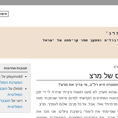
רצ
תגובות אחרונות
ס של מרצ
playmobil
על
ה
המערכת הפולי
המטרה היא רל”ב, מי צריך את מרצ?
סמולן
על
העכב
הוא מערב לא מעט רגשות ורציתי שיהיה לי די זמן
הפוליטית
ועות האחרונים הקדשתי לסיום סיפור שכתבתי מאז
רועי
על
העכברו
פנימית? אולי. אבל, על כל פנים: שלום לעפרך, מרצ.
הפוליטית
צ ב-1988, עוד לפני שסיימתי את לימודי בישיבת נחלים. אני זוכר את
 אביב, את המבטים המשונים, המוטרדים, שננעצו