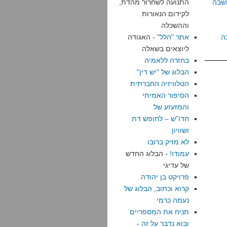
שבה
התנועה לשחרור מהדת,
לקידום הנאורות
וההשכלה
ה
אתר "הלל"
- האגודה
ליוצאים בשאלה
בחזרה ללאמיה
הבלוג של "יש דין"
הטלוויזיה החברתית
הסיפור האמיתי
והמזעזע של
חדו"ש – לחופש דת
ושוויון
לא מזיק ברובו
עמודו!
- הבלוג החדש
של עדיגי
פרויקט בן יהודה
קרוא וכתוב, הבלוג של
נעמה כרמי
תניח את המספריים
ובוא נדבר על זה
-