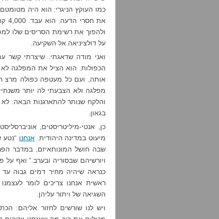
כמו העוקץ הניגרי: הוא היה מטומטם 
את ח
ולהפוך את רשימת הסריסים שלו למפלג
על דולציניאה אל השקיעה.
ואני מודה שדאגתי. שיצרתי קשר ע
הכפולות. הוא הציל את המפלגה לא פ
אותה, ועם כל מעטפה כפולה מרצ רק
מפלגה ולא הצבעתי לה יותר משנתיים 
והלקח שנותר להתארגנות הבאה: לא ל
בגאון.
כן, אנטי-מיליטריסטים, אוניברסליסט
מיעוט במדינה היהודית.
אנחנו
“נטע ז
שבה חושל המונותאיזם, במדבר הפרא
ויורשיהם שבסוריה ובערב.” ואף על פי 
כנראה שיהיה מחיר דמים גבוה עד אז
ראשית אנחנו צריכים לומר לעצמנו 
השגיאה של ויתור עליהן.
ויש לנו שורשים לחזור אליהם: הכת