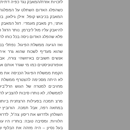
לזכויות אזרח/המאבק נגד כפיה דתית,
כשהפלג האדום השתלט על המפלגה, ת
המאבק בכיבוש קופל. אילן גילאון, ב
אתני, רק מאבק מעמדי. דגל המאבק ב
להיאבק עליו מול ליברמן. נותר הדגל
פלא שהפלג האדום ניסה בכל כוחו ל
ואז הגיעה ממשלת הפיגול. נפתלי 
שהוא מעדיף לשכוח שהוא גרר איתו
אנשים חשובים באיזושהי צורה, אב
אופורטוניסטים כמו מי שגרר אותם אח
הקמת ממשלת הפיגול הכניסה את מרצ 
לא היתה מסכימה להצטרף ממשלת בנט
מחויבים למטרה של הגוש הרל”ביס
לממשלה, לא נותרו סיבות להצביע לה.
במחאה רפה, אבל תמכה. הורוביץ ל
השולחן ולדרוש את ריסון צה”ל, לדרו
הלוויות. ומסיבה טובה: בוחריו היו 
בעל נסיון – היה מזהה את הבלוף ש