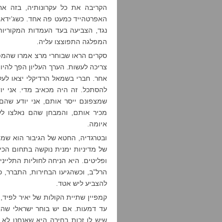
הקריבה את כל עקרונותיה, בזה אח
האפרטהייד כמעט פה אחד. כשג’ידא ר
נגד, הצביעה בעד העמדות המקוריו
המפלגה התפוצצו עליה.
סקרים הראו שבוחרי מרצ אמרו שהמפ
צריכה לעשות. הערך העליון הפך להיות 
אחר. חברי בשמאל הרדיקלי יצאו לעלי
להסתכל. זה היה מכאיב מדי. אני י
שמצפונם ייסר אותם, אני יודע שהם 
מכיר אותם, והמבחן שהם נאלצו לעמ
איומה.
ובטרגדיה, החטא של הגיבור הוא שמו
של מדיניות ימנית נוקשה בתחום הכי
ופליטים. היא הניחה לחוליות התליינ
הרל”ב, וכשהגיעו הבחירות, התברר, 
להצביע ליש אטד.
קמפיין שתיית הקולות של יאיר לפיד
עד דמעות. אם יש בוחר ישראלי שהא
שיש לו זכות בחירה היא שאנחנו לא