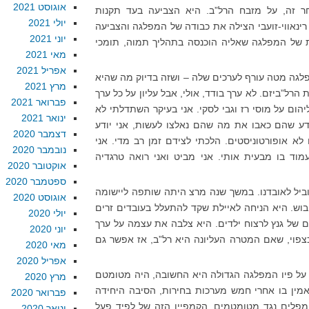
אוגוסט 2021
ר זה, על מזבח הרל”ב. היא הצביעה בעד תקנות
יולי 2021
ינאווי-זועבי הצילה את כבודה של המפלגה והצביעה
יוני 2021
ת של המפלגה שאליה הוכנסה בתהליך תמוה, תומכי
מאי 2021
אפריל 2021
לגה מטה עורף לערכים שלה – ושזה בדיוק מה שהיא
מרץ 2021
הרל”ביזם. לא ערך בודד, אולי, אבל עליון על כל ערך
פברואר 2021
הום על מוסי רז וגבי לסקי. אני בעיקר השתדלתי לא
ינואר 2021
ודע שהם כאבו את מה שהם נאלצו לעשות, אני יודע
דצמבר 2020
לא אופורטוניסטים. הלכתי לצידם זמן רב מדי. אני
נובמבר 2020
וד בו מבעית אותי. אני מביט ואני רואה טרגדיה
אוקטובר 2020
ספטמבר 2020
ביל לאובדנו. במשך שנה מרצ היתה שותפה ליישומה
אוגוסט 2020
בוש. היא הניחה לאיילת שקד להתעלל בעובדים זרים
יולי 2020
ים של גנץ לרצוח ילדים. היא צלבה את עצמה על ערך
יוני 2020
כצפוי, שאם המטרה העליונה היא רל”ב, אז אפשר גם
מאי 2020
אפריל 2020
, על פיו המפלגה הגדולה היא החשובה, היה מטומטם
מרץ 2020
מין בו אחרי חמש מערכות בחירות, הסיבה היחידה
פברואר 2020
 מפלים נגד מטומטמים. הקמפיין הזה של לפיד פעל
ינואר 2020