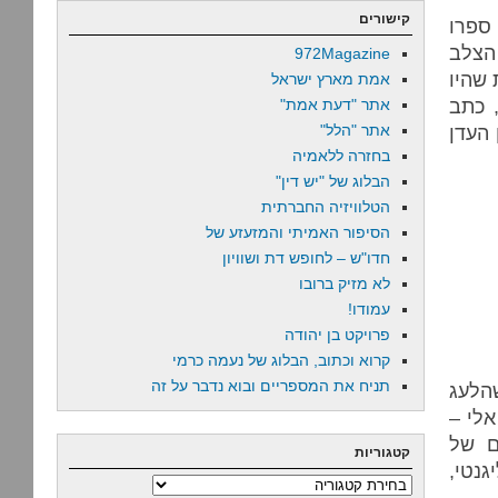
קישורים
 ספרו
הצלב
972Magazine
 שהיו
אמת מארץ ישראל
 כתב
אתר "דעת אמת"
העדן
אתר "הלל"
בחזרה ללאמיה
הבלוג של "יש דין"
הטלוויזיה החברתית
הסיפור האמיתי והמזעזע של
חדו"ש – לחופש דת ושוויון
לא מזיק ברובו
עמודו!
פרויקט בן יהודה
קרוא וכתוב, הבלוג של נעמה כרמי
תניח את המספריים ובוא נדבר על זה
הלעג
אלי –
ם של
קטגוריות
נטי,
קטגוריות