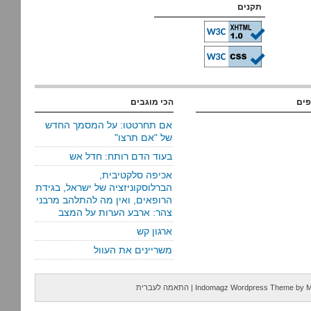
תקנים
פים
הכי מוגבים
אם תחרטטו: על המסמך החדש
של "אם תרצו"
בעוד הדם רותח: חדל אש
אכיפה סלקטיבית,
הברלוסקוניזציה של ישראל, בגידת
הרופאים, ואין מה להתלהב מרבני
צהר: ארבע הערות על המצב
ארגון קש
משריינים את העוול
M
by
Indomagz Wordpress Theme
|
התאמה לעברית