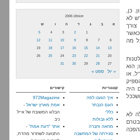
. כן,
אוגוסט 2006
"ש לא
צורך
א
ב
ג
ד
ה
ו
ש
כאשר
5
4
3
2
1
ל מה
12
11
10
9
8
7
6
19
18
17
16
15
14
13
26
25
24
23
22
21
20
טנות
31
30
29
28
27
; הוא
« יול
ספט »
, או
ספיק
ם היה
קטגוריות
קישורים
שככל
איך הגענו לפה
972Magazine
העם הנבחר
אמת מארץ ישראל
-
כללי
הבלוג המשובח של אייל
ה לא
ללא גבולות
ניב
 בטרם
מחאה וחברה
אתר "דעת אמת"
-
 למהפכה
סגירתה של המחשבה
התנועה לשחרור מהדת,