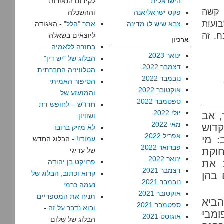
הישראלית
לקידום הנאורות
 קשה
פקס ישראליאנה
וההשכלה
ועות
צבא שיש לו מדינה
אתר "הלל"
- האגודה
. זה
ליוצאים בשאלה
ארכיון
בחזרה ללאמיה
ינואר 2023
הבלוג של "יש דין"
דצמבר 2022
הטלוויזיה החברתית
נובמבר 2022
הסיפור האמיתי
על
אוקטובר 2022
והמזעזע של
הקדוש
ספטמבר 2022
חדו"ש – לחופש דת
פרץ
יולי 2022
, אב
ושוויון
ומסע
מאי 2022
קדוש
לא מזיק ברובו
הצלב
אפריל 2022
: מי
עמודו!
- הבלוג החדש
לבינת
פברואר 2022
חוקת
של עדיגי
ג'בל
ינואר 2022
 את
פרויקט בן יהודה
דצמבר 2021
קרוא וכתוב, הבלוג של
 בהן
נובמבר 2021
נעמה כרמי
אוקטובר 2021
תניח את המספריים
הביא
ספטמבר 2021
ובוא נדבר על זה
-
ומבי
אוגוסט 2021
הבלוג של שלום