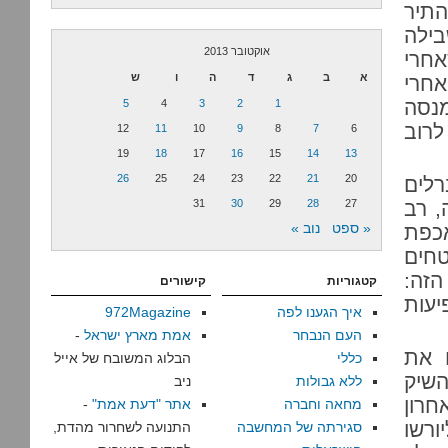
התיר
בילה
אוקטובר 2013
אחרי
א
ב
ג
ד
ה
ו
ש
אחרי
מנסה
5
4
3
2
1
לרוב
12
11
10
9
8
7
6
19
18
17
16
15
14
13
26
25
24
23
22
21
20
רלים
, רב
27
28
29
30
31
« ספט
נוב »
אכפת
 השטחים
הזה:
קטגוריות
קישורים
משפיעות
איך הגענו לפה
972Magazine
העם הנבחר
אמת מארץ ישראל
-
 את
כללי
הבלוג המשובח של אייל
השיק
ללא גבולות
ניב
חרון
מחאה וחברה
אתר "דעת אמת"
-
ורשו
סגירתה של המחשבה
התנועה לשחרור מהדת,