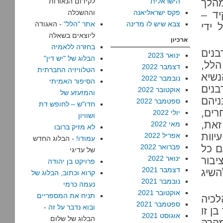
הלך
הישראלית
לקידום הנאורות
פקס ישראליאנה
וההשכלה
ד –
צבא שיש לו מדינה
אתר "הלל"
- האגודה
 ידי
ליוצאים בשאלה
ארכיון
בחזרה ללאמיה
בנים
ינואר 2023
הבלוג של "יש דין"
הלל,
דצמבר 2022
הטלוויזיה החברתית
נשיא
נובמבר 2022
הסיפור האמיתי
בנים
אוקטובר 2022
והמזעזע של
יהם
ספטמבר 2022
חדו"ש – לחופש דת
רים,
יולי 2022
ושוויון
זאת,
מאי 2022
לא מזיק ברובו
יוות
אפריל 2022
עמודו!
- הבלוג החדש
ם כל
פברואר 2022
של עדיגי
ינואר 2022
יבור
פרויקט בן יהודה
דצמבר 2021
השיג
קרוא וכתוב, הבלוג של
נובמבר 2021
נעמה כרמי
אוקטובר 2021
תניח את המספריים
לכיה
ספטמבר 2021
ובוא נדבר על זה
-
ן זו
אוגוסט 2021
הבלוג של שלום
מקרה