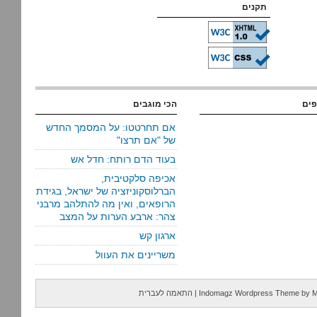
תקנים
פים
הכי מוגבים
אם תחרטטו: על המסמך החדש
של "אם תרצו"
בעוד הדם רותח: חדל אש
אכיפה סלקטיבית,
הברלוסקוניזציה של ישראל, בגידת
הרופאים, ואין מה להתלהב מרבני
צהר: ארבע הערות על המצב
ארגון קש
משריינים את העוול
M
by
Indomagz Wordpress Theme
|
התאמה לעברית