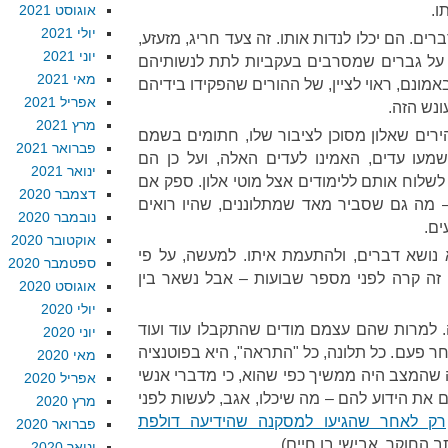
ו.
אוגוסט 2021
יולי 2021
ים. הם יכלו לנדות אותו. זה צעד חריג, מזעזע,
יוני 2021
על גברים שמסרבים בעקביות לתת לנשותיהם
מאי 2021
אמונם, ראוי לציין, של ההורים שהפקידו בידיהם
אפריל 2021
ונש הזה.
מרץ 2021
הירים שאלון מסוכן לציבור שלו, חתומים בשמם
פברואר 2021
מעו עדים, האמינו לעדים האלה, ועל כן הם
ינואר 2021
ו לשלוח אותם ללימודים אצל מוטי אלון. ספק אם
דצמבר 2020
– מה גם שסביר מאד שמתלוננים, שהיו רואים
נובמבר 2020
ים.
אוקטובר 2020
א נושא דברים, ולהתעמת איתו. למעשה, על פי
ספטמבר 2020
ין זה קרה לפני מספר שבועות – אבל נשאר בין
אוגוסט 2020
יולי 2020
 למרות שהם עצמם מודים שהתקבלו עוד ועוד
יוני 2020
ר פעם. כל תלונה, כל "התראה", היא בפוטנציה
מאי 2020
אה שהמצב היה ממשיך כפי שהוא, כי מדברי אנשי
אפריל 2020
את הידוע להם – מה שיכלו, אגב, לעשות לפני
מרץ 2020
רק לאחר שהגיעו למסקנה שהידיעה דולפת
פברואר 2020
החוקר, אבישי בן חיים).
ינואר 2020