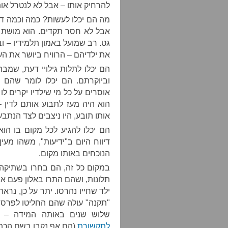
להרחיק אותו – אבל לא לנטרל אות
מה הם יכלו לעשות? כמה וכמה דבר
אבל לא חסר תקדים. הוא מושת 
גט. רב שמועל באמון תלמידיו – וב
את ילדיהם – הרוויח ביושר את הע
הם יכלו לתלות גילויי דעת, שמב
וביוקרתם. הם יכלו לומר שהם ש
אוסרים על כל מי שילדיו יקרים ל
הוא היה מעז לתבוע אותם לדין 
אותו תובע, היו ניצבים לצד הנתבע
הם יכלו להגיע לכל מקום בו הו
דיווח היום ב"ידיעות", משהו מע
הנוכחים באותו מקום.
במקום כל זה, הם בחרו בשתיקה.
תלונות, ושהם התרו באלון פעם אח
ילד שחייו נהרסו. יתר על כן, נר
"תקנה" עולה שהם החליטו לפרסם 
שלוש שנים באותה המידה –
לתקשורת
(הם אף נקבו בשם הכתב 