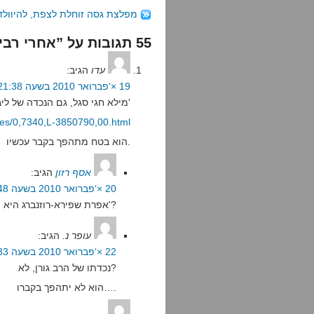
מפלצת גסה זוחלת לצפת, להיוול
55 תגובות על ”אחרי רבים להרע“
עדו
הגיב:
19 ×‘פברואר 2010 בשעה 21:38
מילא חגי סגל, גם הנכדה של ליבוביץ'
icles/0,7340,L-3850790,00.html
הוא בטח מתהפך בקבר עכשיו.
אסף רזון
הגיב:
20 ×‘פברואר 2010 בשעה 2:48
אפרת שפירא-רוזנברג היא הנכדה של ליבוביץ'?
עופר נ.
הגיב:
22 ×‘פברואר 2010 בשעה 5:33
נכדתו של הרב גורן, לא?
הוא לא יתהפך בקברו….