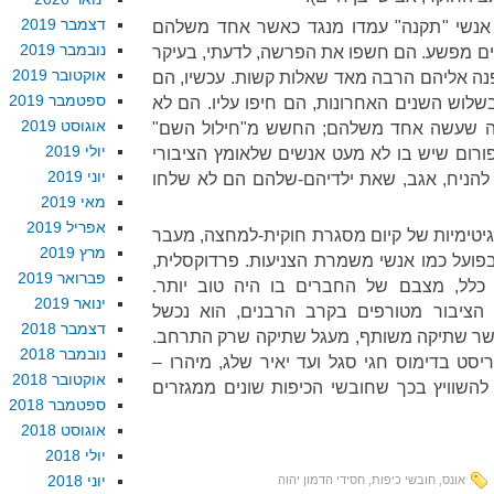
דצמבר 2019
, אנשי "תקנה" עמדו מנגד כאשר אחד משלהם
נובמבר 2019
ים מפשע. הם חשפו את הפרשה, לדעתי, בעיקר
אוקטובר 2019
ה אליהם הרבה מאד שאלות קשות. עכשיו, הם
ספטמבר 2019
שלוש השנים האחרונות, הם חיפו עליו. הם לא
אוגוסט 2019
במה שעשה אחד משלהם; החשש מ"חילול השם"
יולי 2019
בפורום שיש בו לא מעט אנשים שלאומץ הציבורי
יוני 2019
הניח, אגב, שאת ילדיהם-שלהם הם לא שלחו
מאי 2019
אפריל 2019
יטימיות של קיום מסגרת חוקית-למחצה, מעבר
מרץ 2019
פועל כמו אנשי משמרת הצניעות. פרדוקסלית,
פברואר 2019
 כלל, מצבם של החברים בו היה טוב יותר.
ינואר 2019
 הציבור מטורפים בקרב הרבנים, הוא נכשל
דצמבר 2018
שר שתיקה משותף, מעגל שתיקה שרק התרחב.
נובמבר 2018
יסט בדימוס חגי סגל ועד יאיר שלג, מיהרו –
אוקטובר 2018
 להשוויץ בכך שחובשי הכיפות שונים ממגזרים
ספטמבר 2018
אוגוסט 2018
יולי 2018
יוני 2018
אונס
,
חובשי כיפות
,
חסידי הדמון יהוה