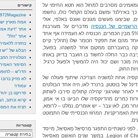
 המאמינים מסרבים למחול הוא חטא החיפוי על
קישורים
כך באירלנד ומשם בעולם הקתולי כולו, נחשפו
972Magazine
, שביצעו מעשים מגונים ואונס באלפי, אולי
אמת מארץ ישר
 הרשמיים של הכנסיה
מדברים על מעורבות
אתר "דעת אמת
בפעילות פדופילית של 1.5% עד 5% מבין הכמרים. הכנסיה לא העמידה אף אחד
אתר "הלל"
חד מהם את תפקיד הכומר שלו (תהליך קיים
בחזרה ללאמיה
קה בהעברתם ממקום אחד למשנהו. בפועל,
הבלוג של "יש די
ה כבר החלה לחשוד בו הועבר בדיוק באותו
הטלוויזיה החב
 מוכר ושם יכול היה להמשיך ולפעול כרגיל.
הסיפור האמיתי
יות החוק.
חדו"ש – לחופש 
קסיה אחת למשניה הצריכה שיתוף פעולה של
לא מזיק ברובו
ינל של בוסטון, ברנרד לאו, היה אחד הבולטים
עמודו!
לאחר שארגוני קהילה קתולים סירבו לשתוק
פרויקט בן יהוד
ות כמרים מהדיוקסיה שלו הביעו בו אי אמון,
קרוא וכתוב, הב
חר מכן, לאו עבר – יש אומרים, נמלט – לרומא,
תניח את המספר
יות האמריקניות. המחוז הכנסייתי שלו התמוטט
ים.
קטגוריות
פני כשנתיים התפגר מַרסִיאַל מַאסִיאֵל, מייסד
קטגוריות
הארגון הקתולי הארכי-שמרני Legion of Christ. במשך שנים הואשם מאסיאל