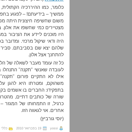
כלומר, כמו ההיררכיה הקתולית
ממשיך – בידיעתם! – לפגוע בחפ
משום שחשיפה חיצונית היתה מפנ
מצטיירים כמי שחשפו את אלון. ב
היו מוכנים ליידע את הציבור 
היה ודאי שיקול מרכזי. ומדובר 
שלהם יצא שם בסביבתם. סביר ל
להתחנך אצל אלון.
כל זה עומד מעבר לשאלה של הלג
לעובדה שאנשי "תקנה" התנהלו ב
אילו לא התקיים פורום "תקנה"
משהוקם, ומטרתו היא להגן על
בתפקידו: החברים בו אשמים בק
שורה של כותבים דתיים, מהטרור
כרגיל, זו התמחותו של המגזר –
אחרים. אוי לגאווה הזו.
(יוסי גורביץ)
yossi
19 בפברואר 2010
כללי