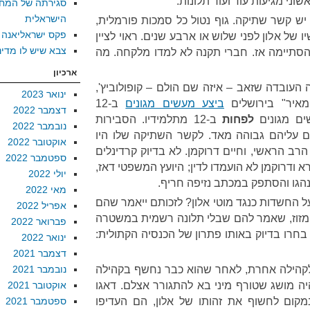
וני מגיעות עוד ועוד תלונות.
סגירתה של המח
הישראלית
יש קשר שתיקה. גוף נטול כל סמכות פורמלית,
פקס ישראליאנה
 של אלון לפני שלוש או ארבע שנים. ראוי לציין
צבא שיש לו מדינ
סתיימה אז. חברי תקנה לא למדו מלקחה. מה
ארכיון
העובדה שזאב – איזה שם הולם – קופולוביץ',
ינואר 2023
מאיר" בירושלים
ביצע מעשים מגונים
ב-12
דצמבר 2022
שים מגונים
לפחות
ב-12 מתלמידיו. הסבירות
נובמבר 2022
ם עליהם גבוהה מאד. לקשר השתיקה שלו היו
אוקטובר 2022
ב הראשי, וחיים דרוקמן. לא בדיוק קרדינלים
ספטמבר 2022
א ודרוקמן לא הועמדו לדין; היועץ המשפטי דאז,
יולי 2022
מנהגו והסתפק במכתב נזיפה חריף.
מאי 2022
ל החשדות כנגד מוטי אלון? לזכותם ייאמר שהם
אפריל 2022
 מזוז, שאמר להם שבלי תלונה רשמית במשטרה
פברואר 2022
בחרו בדיוק באותו פתרון של הכנסיה הקתולית:
ינואר 2022
דצמבר 2021
לקהילה אחרת, לאחר שהוא כבר נחשף בקהילה
נובמבר 2021
 מושג שטורף מיני בא להתגורר אצלם. דאגו
אוקטובר 2021
מקום לחשוף את זהותו של אלון, הם העדיפו
ספטמבר 2021