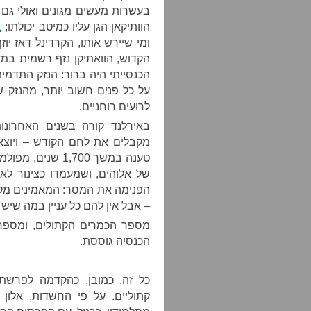
בעשרות מעשים מגונים ואולי גם
הוותיקאן הגן עליו כמיטב יכולתו;
ב
ומי שיירש אותו, הקרדינל דאז יו
הקדוש, הוואתיקן נזף רשמית ב
הכנסייתי היה ברור: הנזק התדמי
על כל פנים חשוב יותר, מהנזק 
לרועים רוחניים.
באירלנד קורה בשנים האחרונו
מקבלים את לחם הקודש – ויוצא
טענה במשך 1,700 
של אלוהים, ושמעמדו כצינור לא
הפנימה את המסר: המאמינים מקב
– אבל אין להם כל עניין במה שיש ל
מספר הכמרים הקתולים, ומספר 
הכנסיה גוססת.
כל זה, כמובן, כהקדמה לפרשת מ
קתוליים. על פי החשדות, אלון