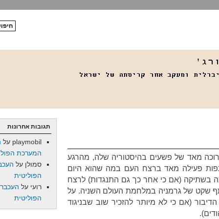
תגובות אחרונות
playmobil
על
ה
המערכת הפולי
רוכה מאד של פשעים בהיסטוריה שלה, מהרגע
סמולן
על
העכב
פות פעילה מאד ברצח העם במה שהוא היום
הפוליטית
ה בשתיקה (אם כי אחר כך גם התנגדות) לרצח
רועי
על
העכברו
ף שקט של גרמניה במלחמת העולם השניה. על
הפוליטית
הדיבור (אם כי לא מיותר להזכיר שוב שבניגוד
דים).