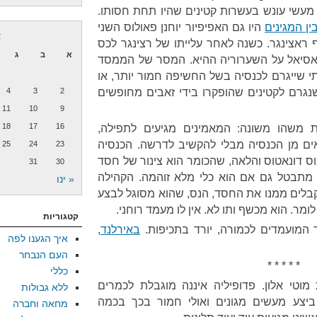
 מעשי עונש בעשרות קטינים שהיו תחת חסותו.
ין המגינים
היו גם האפיפיור יוחנן פאולוס השני
א
זף ראצינגר. כשנה לאחר עלייתו של רצינגר לכס
א
ב
ג
מאסיאל על השערוריה ההיא. המסר של הממסד
תי שייגרם לכנסיה בשל החשיפה חמור יותר, או
שנגרם לקטינים שהופקרו בידי זאבים מחופשים
2
3
4
11
10
9
18
17
16
ת משהו משונה: המאמינים מגיעים לתפילה,
ים מן הכנסיה מבלי להקשיב לדרשה. הכנסיה
25
24
23
שנים, מפולמוס דונאטוס והלאה, שהכומר הוא צינור של חסד
31
30
 מתבטל גם אם הוא כלי מלא זוהמה. הקהילה
« ינו
לים ממנו את החסד, הנס, שהוא מסוגל לבצע
ומר. הוא מכשף ותו לא. אין לו מעמד רוחני.
קטגוריות
המועמדים לכמורה, יורד בתכיפות.
באירלנד
,
איך הגענו לפה
העם הנבחר
* * * * *
כללי
וטי אלון. פדופיליה איננה מוגבלת לכמרים
ללא גבולות
 ביצע מעשים מגונים ואולי חמור בכך בכמה
מחאה וחברה