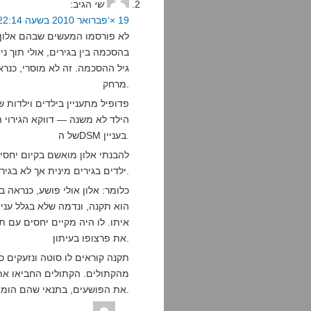
שי
הגיב:
19 ×‘פברואר 2010 בשעה 22:14
לא פורסמו המעשים שבהם אלון 
בהסכמה בין בגירים, אולי תוך ני
גיל ההסכמה. זה לא מוסרי, כנרא
מרחק.
פדופיל מתעניין בילדים וילדות ש
הילד לא משנה — דווקא הגירוי 
של הDSM בעניין.
להבנתי אלון מואשם בקיום יחסי מ
ילדים בגירים מינית אך לא בגירים חוקית הוא לא מוסרי, אבל לא פדופיליה.
כלומר: אלון אולי פושע, כנראה 
הוא תקנה, ונדמה שלא בגלל עניי
איתו. לו היה מקיים יחסים עם תל
את פרצופו בעיתון.
תקנה קוראים לו סוטה ונזעקים כי
מהקתולים. הקתולים החביאו את 
את הפושעים, בתנאי שהם הומואים.