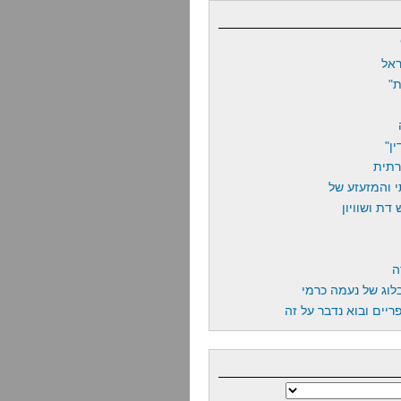
אל
"
ן"
רתית
 והמזעזע של
דת ושוויון
ה
לוג של נעמה כרמי
יים ובוא נדבר על זה