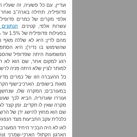
ועדיין, עם כל פשעיה, זה שעליו
פדופיליה. תחילה בארה"ב ואחר 
אלפי מקרים של כמרים פדופילים
עשרות אלפי, קטינים.
הנתונים
מהם לדין; היא לא שללה מאף א
שהשימוש בו נדיר); היא הסתפ
המשמעות היתה שפדופיל שהסביב
רגע למקום אחר, שם הוא לא היה
למותר לציין שלא היתה פניה לרשו
כל ההעברה הזו של כמרים מדיו
מאות בישופים. הארכיבישוף הקרד
במעורבים; המקרה שלו, שנחשף 
ועוררו שערוריה, הביא לכך שעשר
מקרה שאין לו תקדים. זמן קצר לא
שם הוא מחוץ להישג ידן של הרשו
כלכלית עקב התביעות מצד הנפגע
לאו לא היה הבכיר היחיד המעורב. ל