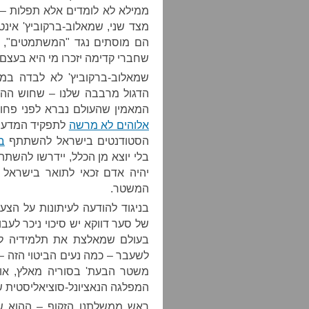
ממילא לא לומדים אלא תפלות – 
מצד שני, שמאלוב-ברקוביץ' אינטי
הם מוסתים נגד "המשתמטים", 
שחברי קדימה יזכרו מי היא בעצם ב
שמאלוב-ברקוביץ' לא לבדה במ
הדגול מרבבה שלנו – שחוש ההו
המאמין שהעולם נברא לפני פחות מ-6,000 שנה ושמאמין שאין ח
אלוהים לא מרשה
לתפקיד המדען 
הסטודנטים בישראל להשתתף
ב
בלי יוצא מן הכלל, יידרשו להשת
יהיה אדם זכאי לתואר בישראל א
המשטר.
בניגוד להודעה לעיתונות על הצ
של סער דווקא יש סיכוי ניכר לע
בעולם שמאלצת את תלמידיה להב
לשעבר – כמה נעים הביטוי הזה –
משטר הבעת' בסוריה מאלץ, או
המפלגה הנאציונל-סוציאליסטית של
ראש ממשלתנו הזקוף – ההוא ש