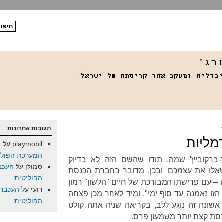
תגובות אחרונות
מליות
playmobil
על
ה
המערכת הפולי
-ברקוביץ' שמה. תודו שהשם הזה לא בדיוק
סמולן
על
העכב
שאלו את עצמכם. ובכן, מדובר בחברת הכנסת
הפוליטית
 עם פרישתו המבורכת של חיים "הלשון" רמון
רועי
על
העכברו
ו נאמנה עד סוף ימי", ומיד לאחר מכן פצחה
הפוליטית
שונה זה נוגע ללב, בקריאה שניה אתה קולט
ת קצת יותר משמעון פרס.