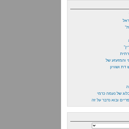
אל
"
ן"
רתית
 והמזעזע של
דת ושוויון
ה
לוג של נעמה כרמי
יים ובוא נדבר על זה