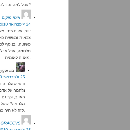
אבל למה זה רלבנטי להערצת הצבא בארץ?
אוטו פוקוס
ה
24 ×‘פברואר 2010 בשעה 23:36
יוסי, אל תגזים. אל
צבאית ומעשית כא
פשוטה, ובנוסף לכ
מלחמה, אבל אבל רא
מאניה לאומית.
ygurvitz
25 ×‘פברואר 2010 בשעה 13:59
ודאי שאלה היו
האויב, וכך גם 
מלחמה? שאל את
לזה לא היה כאן אי פעם.
S GRACCVS
25 ×‘פברואר 2010 בשעה 7:29