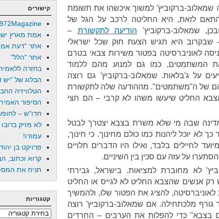
ה שמאלוב-ברקוביץ' למשוך איכשהו את תשומת
קישורים
תאם לזאת, היא החליטה לרכב על הגל של
972Magazine
כן, שמאלוב-ברקוביץ'
הודיעה לתקשורת
–
אמת מארץ ישר
 שבקרוב היא תגיש הצעת חוק שכל ישראלי
אתר "דעת אמת
 לנפנף בכניסה לאוניברסיטה בפטור משירות צבאי בטרם
אתר "הלל"
את המשתמטים, כמו גם למנוע מהם ללמוד
בחזרה ללאמיה
ים על ג'בלאות. שמאלוב-ברקוביץ' גם רוצה
הבלוג של "יש די
הם של ה"משתמטים". מההודעה שלה לתקשורת
הטלוויזיה החב
הצבא החליט שיעשו משהו לא קרבי – הם חצי
הסיפור האמיתי
חדו"ש – לחופש 
 מדינה שבה מי שלא משרת בצבא יצטרך לבטל
לא מזיק ברובו
ך לא יוכל ליהנות כמו כולם מחינוך. כי חינוך,
עמודו!
ועד לחיילים בלבד, ואילו היו הדברים תלויים
פרויקט בן יהוד
תערו על עזה עם סכין בין השיניים.
קרוא וכתוב, הב
תניח את המספר
ץ' לא מחוברת למציאות. בישראל, גבירתי
רק אנשים שהצבא החליט לא לגייס או החליט
לאוניברסיטה, להציג את הפטור שלו, ולהמשיך
קטגוריות
 גורף מלכתחילה. אם שמאלוב-ברקוביץ' רוצה
קטגוריות
בצבא" כדי להפלות את הערבים – החרדים