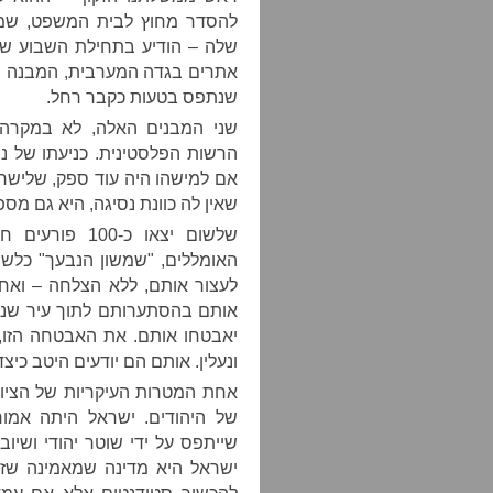
להסדר מחוץ לבית המשפט, שמ
שלה – הודיע בתחילת השבוע שלר
אתרים בגדה המערבית, המבנה ש
שנתפס בטעות כקבר רחל.
שני המבנים האלה, לא במקרה,
הרשות הפלסטינית. כניעתו של נ
אם למישהו היה עוד ספק, שלישרא
שאין לה כוונת נסיגה, היא גם מ
שלשום יצאו כ-
האומללים, "שמשון הנבעך" כלשונ
לעצור אותם, ללא הצלחה – ואחר
אותם בהסתערותם לתוך עיר שנ
יאבטחו אותם. את האבטחה הזו, ל
ונעלין. אותם הם יודעים היטב כיצד
אחת המטרות העיקריות של הציונו
של היהודים. ישראל היתה אמורה
ישראל היא מדינה שמאמינה שזכו