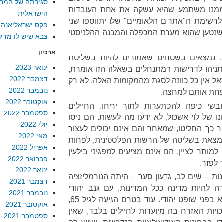
סגירתה של המח
מנו משתמע שהיא עשקה את אחת העובדות
הישראלית
שימת ה"אתרים הלאומיים" שלו יתווספו שני
פקס ישראליאנה
נטען שהוא מערת המכפלה והמבנה ההלניסטי
צבא שיש לו מדינ
ארכיון
 נמצאים בשטחים שאמורים להיות בשליטת
ינואר 2023
תניהו לדרישות המתנחלים בשאלה הזו אומרת,
דצמבר 2022
ל אין כל כוונה לסגת מהמקומות האלה. לא רק
נובמבר 2022
ספחת אותם למחצה.
אוקטובר 2022
100 פורעים חובשי כיפה להסתערות לתוך יריחו. החיילים
ספטמבר 2022
ו של לוי אשכול, לא ידעו מה לעשות. הם ניסו
יולי 2022
 כך החליטו, שמאחר והם אינם יכולים לעצור
מאי 2022
מצאת בשליטה של הרשות הפלסטינית, לפחות
אפריל 2022
מותר לציין, הם אינם מציעים למפגיני בילעין
פברואר 2022
 לפזר.
ינואר 2022
ת – שים לב, גדעון סער – היתה הנורמליזציה
דצמבר 2021
 להיות מדינה ככל המדינות, עם גנב יהודי
נובמבר 2021
שייתפס על ידי שוטר יהודי ושיובא בפני שופט יהודי. עוד בטרם הגיעה לגיל 65,
אוקטובר 2021
יות האזרח בה מיועדות לחיילים בלבד, שאין
ספטמבר 2021