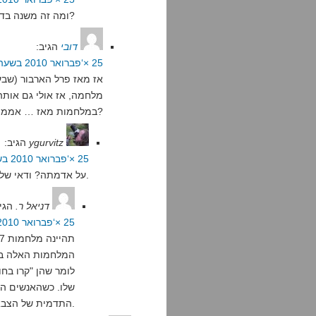
ומה זה משנה בדיוק?
דובי
הגיב:
25 ×‘פברואר 2010 בשעה 1:26
אז מאז פרל הארבור (שב
מלחמה, אז אולי גם אותה
במלחמות מאז … אממ… מלחמת האזרחים?
ygurvitz
הגיב:
25 ×‘פברואר 2010 בשעה 13:57
על אדמתה? ודאי שלא.
דניאל ר.
הגי
25 ×‘פברואר 2010 בשעה 18:20
המלחמות האלה בה
לומר שהן "קרו בחו
שלו. כשהאנשים הא
התדמית של הצבא הנערץ.