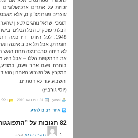
להכשיר סטודנטים אלא אם עמדו 
זכויות על אתרים ארכיאולוגיים
עוצרים פוגרומצ'יקים, אלא מאבט
תומכי ישראל נוהגים לטעון שהע
הבלתי פוסקת. הבל הבלים: בישר
לא היתה סרברניצה תחת האש הס
את ההתקפות הללו – אבל היא מע
בוחרת פעם אחר פעם, במודע, 
המקבץ של השבוע האחרון הוא דוג
והשבוע עוד לא הסתיים.
(יוסי גורביץ)
yossi
24 בפברואר 2010
כללי
אחרי רבים להרע
82 תגובות על ”התפוגגותה של הנורמליות“
רחביה ברמן
הגיב: