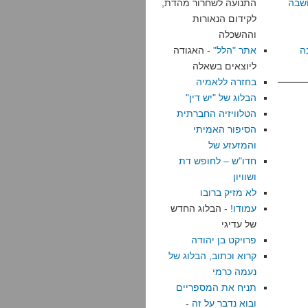
שבה
התנועה לשחרור מהדת,
לקידום הנאורות
וההשכלה
ה
אתר "הלל"
- האגודה
ליוצאים בשאלה
בחזרה ללאמיה
הבלוג של "יש דין"
הטלוויזיה החברתית
הסיפור האמיתי
והמזעזע של
חדו"ש – לחופש דת
ושוויון
לא מזיק ברובו
עמודו!
- הבלוג החדש
של עדיגי
פרויקט בן יהודה
קרוא וכתוב, הבלוג של
נעמה כרמי
תניח את המספריים
ובוא נדבר על זה
-