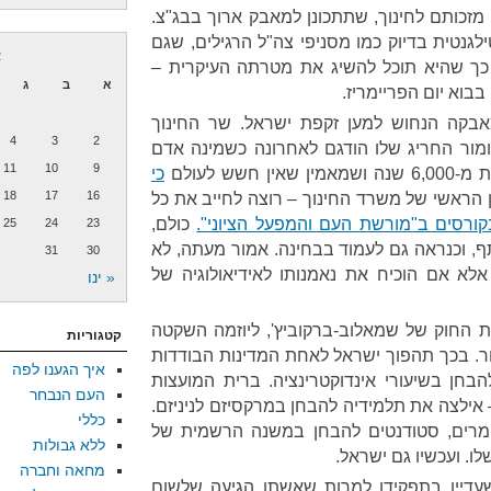
מזכותם לחינוך, שתתכונן למאבק ארוך בבג"צ.
לגנטית בדיוק כמו מסניפי צה"ל הרגילים, שגם
א
כך שהיא תוכל להשיג את מטרתה העיקרית –
א
ב
ג
בוא יום הפריימריז.
אבקה הנחוש למען זקפת ישראל. שר החינוך
4
3
2
מור החריג שלו הודגם לאחרונה כשמינה אדם
11
10
9
שש לעולם
כי
18
17
16
הראשי של משרד החינוך – רוצה לחייב את כל
קורסים ב"מורשת העם והמפעל הציוני".
כולם,
25
24
23
תף, וכנראה גם לעמוד בבחינה. אמור מעתה, לא
31
30
לא אם הוכיח את נאמנותו לאידיאולוגיה של
« ינו
עת החוק של שמאלוב-ברקוביץ', ליוזמה השקטה
קטגוריות
בור. בכך תהפוך ישראל לאחת המדינות הבודדות
איך הגענו לפה
חן בשיעורי אינדוקטרינציה. ברית המועצות
העם הנבחר
 אילצה את תלמידיה להבחן במרקסיזם לניניזם.
כללי
מרים, סטודנטים להבחן במשנה הרשמית של
ללא גבולות
ו. ועכשיו גם ישראל.
מחאה וחברה
עדיין בתפקידו למרות שאשתו הגיעה שלשום