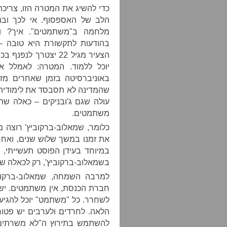
כדי להשיג את המטרה הזו, צריכ
הלב של האספסוף. אי לכך ובה
מלחמה ב"משתמטים". איך? וב
בהודעות לתקשורת היא טובה –
הצעיר מגיל 22 יצטרך
יוכל ללמוד. המטרה: לאמלל 
באוניברסיטה בזמן שאחרים מזיע
שהמדינה לא תסבסד את לימודי
עולה שגם ג'ובניקים – כאלה ש
משתמטים.
כלומר, שמאלוב-ברקוביץ' רוצה
את זמנו במשך שלוש שנים, ואחר כ
במיוחד בעידן הפוסט תעשייתי, מי
בשמאלוב-ברקוביץ', רק לכאלה שהס
למרבה השמחה, שמאלוב-ברקובי
חברת הכנסת, אין משתמטים. יש 
לשחרר. כל "משתמט" יוכל להגיע 
הלאה. לחרדים ולערבים יש פטור
להשתמש בתירוץ ה"לא משרתים 