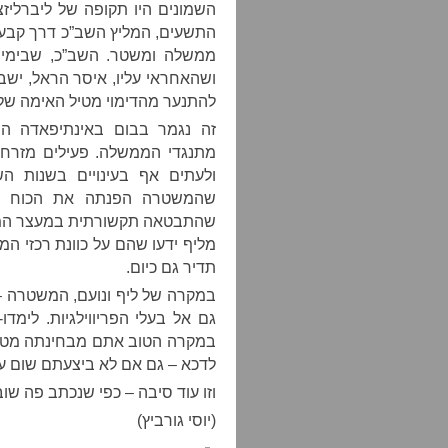
השמונים היו תקופה של ליברליז
התשעים, המליץ השב”כ דרך קבע 
ממשלה ומשטר. השב”כ, שבימי בן
ושהאחראי עליו, איסר הראל, ישב
להתנער מהדימוי מטיל האימה של
זה נגמר בבום באינתיפאדה ה
מתנגדי הממשלה. פעילים מזרחי
ולעתים אף בעינויים בשנות ה
שהתבטאה תקשורתית במעצר המופ
תדיר גם כיום.
במקרה של ליף ונועם, המשטרה –
גם אל בעלי הפריווילגיות. לימ
במקרה הטוב אתם מבחינתה מטר
לדכא – גם אם לא ביצעתם שום ע
וזו עוד סיבה – כפי שנכתב פה שוב
(יוסי גורביץ)