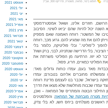
ברה
חופש ביטוי
,
מחאה
,
משטרה
,
פרוייקט 300
,
שב"כ
אוגוסט 2021
יולי 2021
יוני 2021
מאי 2021
ושם, חוזרים אלינו, ושאול אמסטרדמסקי
אפריל 2021
השנה יכול להיות שהם יביאו לשינוי. הסיבוב
מרץ 2021
 טיבו של המשטר: רווחה האמונה שאם מספיק
פברואר 2021
 וייתן להם את מה שמגיע להם. גרוע מכך, רווחה
ינואר 2021
ך ל"פוליטי." ובלי פוליטיקה, כלומר בלי
דצמבר 2020
 הציבור, בלי הדרישה שנתניהו, לבני, ברק ושות'
נובמבר 2020
בר לא יזוז. הרתיעה מן הפוליטי משרתת את
אוקטובר 2020
 הפוליטי כמאיים, חריג, פסול.
ספטמבר 2020
נכבדות מאד בעם, עמדו כוחות גדולים מאד:
אוגוסט 2020
יהו וממשלתו מחוברים אליהם בטבורם; עמדו
יולי 2020
זקה בישראל, שכבר בנו לעצמם מדינת רווחה
יוני 2020
 הצד עמדו שכבות מוחלשות שלא מצאו את הדרך
מאי 2020
 החילוני הבוטה והמתריס של המחאה – ואכן,
אפריל 2020
היות מטרה מובהקת של המחאה
; והפלסטינים
מרץ 2020
ראשונים מוצלחים ביחס חשו, לא בלי צדק,
פברואר 2020
ינואר 2020