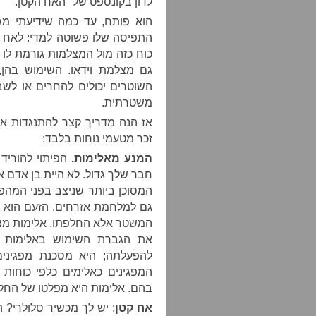
לדון בקונספט של "האח הקטן."
הוא פותח, עד כמה שידיעתי מגע
התפיסה שלו פשוטה למדי: לאח ה
כוח כזה מול המצלמות גורמת לו 
גם מצלמת וידאו. השימוש בהן
השוטרים יכולים להחרים או לשב
משטרתית.
אז הנה מדריך קצר להתנגדות אז
זכר מטעמי נוחות בלבד:
המנע מאלימות.
הפיתוי להורי
חבר שלך גדול. לא היית בן אדם 
המסוכן ביותר שניצב בפני המהפכנ
גם למלחמת אזרחים. הזעם הוא י
המשטר אלא החלפתו. אלימות מצ
את הגברת השימוש באלימות 
להפעלתה; היא מסכנת מפגיני
המפגינים כאלימים כלפי כוחות 
בהם. אלימות היא מפלטו של החל
אח קטן
: יש לך מכשיר סלולרי?