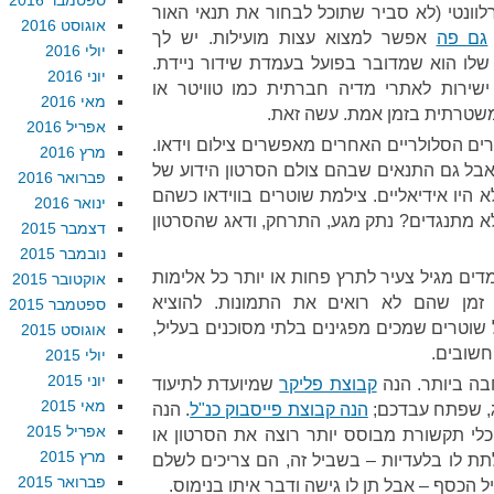
ספטמבר 2016
רלוונטי (לא סביר שתוכל לבחור את תנאי האור
אוגוסט 2016
גם פה
אפשר למצוא עצות מועילות. יש לך
יולי 2016
 שלו הוא שמדובר בפועל בעמדת שידור ניידת.
יוני 2016
ישירות לאתרי מדיה חברתית כמו טוויטר או
מאי 2016
 משטרתית בזמן אמת. עשה זאת.
אפריל 2016
ים הסלולריים האחרים מאפשרים צילום וידאו.
מרץ 2016
, אבל גם התנאים שבהם צולם הסרטון הידוע של
פברואר 2016
 היו אידיאליים. צילמת שוטרים בווידאו כשהם
ינואר 2016
לא מתנגדים? נתק מגע, התרחק, ודאג שהסרטון
דצמבר 2015
נובמבר 2015
דים מגיל צעיר לתרץ פחות או יותר כל אלימות
אוקטובר 2015
זמן שהם לא רואים את התמונות. להוציא
ספטמבר 2015
ל שוטרים שמכים מפגינים בלתי מסוכנים בעליל,
אוגוסט 2015
חשובים.
יולי 2015
יוני 2015
ה ביותר. הנה
קבוצת פליקר
שמיועדת לתיעוד
מאי 2015
ג, שפתח עבדכם;
הנה קבוצת פייסבוק כנ"ל
. הנה
אפריל 2015
כלי תקשורת מבוסס יותר רוצה את הסרטון או
מרץ 2015
תת לו בלעדיות – בשביל זה, הם צריכים לשלם
פברואר 2015
ל הכסף – אבל תן לו גישה ודבר איתו בנימוס.