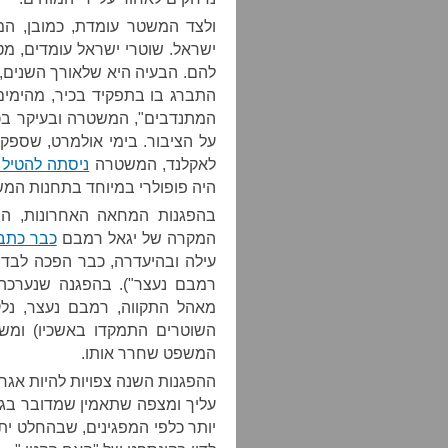
ולצד המשטר עומדת, כמובן, המ
ישראל. שוטרי ישראל עומדים, מ
להם. הבעיה היא שלאורך השנים, מ
התברג בו בתפקיד בכיר, מהימי
המתנדבים", המשטרה ובעיקר בכי
על הציבור. בימי אולמרט, שספק א
לאקלנד, המשטרה
ניסתה להטיל 
היה פופולרי במיוחד בתחנות המש
בהפגנות המחאה האחרונות, המ
המקרה של יגאל רמבם
כבר כתב
עילה ובהיעדרה, כבר הפכה לבדיח
רמבם נעצר"). בהפגנה שנערכה 
מאהל התקווה, רמבם נעצר, נלקח
השוטרים התמקדו באשכיו) ומשם 
המשפט שחרר אותו.
ההפגנות השנה צפויות להיות אגר
עליך ומצפה שתאמין שמדובר בג
יותר כלפי המפגינים, שבהחלט יתכן