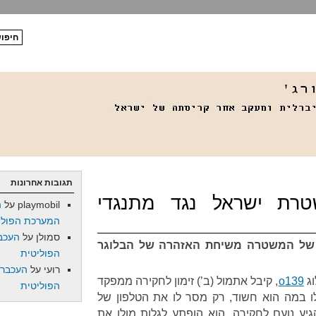
תגובות אחרונות
 300: משטרת ישראל נגד מתנגדי
playmobil
על
ה
המערכת הפולי
סמולן
על
העכב
 של המשטרה משיחת האזהרה של הבלוגר
הפוליטית
רועי
על
העכברו
וג
o139
, קיבל אתמול (ב’) זימון לחקירה ממפקד
הפוליטית
 במה הוא חשוד, רק מסר לו את הטלפון של
יע נועם לחקירה, הוא הופתע לגלות מולו את