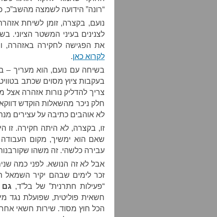
“רונה” הידועה לשמצה מהשב”כ, כמ
נועם, בקצרה, זומן לשיחת אזהרה
לצנינים בעיני המשטר הציוני. 
את הפגישה לחקירה באזהרה, וה
לקרוא כאן
.
בשיחה עם נועם, הוא מעריך – ב
בעקבות ציוץ מסוים שכתב בטוויט
צריך להדליק נורות אזהרה אצל מי
חלק ניכר מהשאלות הוקדש דווקא 
לא אוהבים כתיבה על עצירים מנה
זו, בקצרה, לא היתה חקירה. זו 
שאם הוא ימשיך, מקום העבודה ש
עבירה כלשהי. זה משהו שקורבנות
אבל לא זה הנושא. לפני כמה שנים
זכר לימים שבהם יקיר השמאל הצי
“פעילות חתרנית” של בל”ד,
גם 
חשאית פוליטית, שפועלת נגד מי