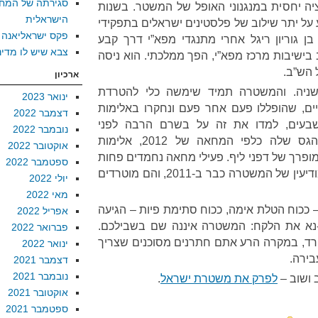
סגירתה של המח
ציה יחסית במנגנוני האופל של המשטר. בשנות
הישראלית
על יתר שילוב של פלסטינים ישראלים בתפקידי
פקס ישראליאנה
 גוריון ריגל אחרי מתנגדי מפא”י דרך קבע
צבא שיש לו מדינ
 בישיבות מרכז מפא”י, הפך ממלכתי. הוא ניסה
 הש”ב.
ארכיון
שניה. והמשטרה תמיד שימשה כלי להטרדת
ינואר 2023
ים, שהופללו פעם אחר פעם ונחקרו באלימות
דצמבר 2022
שבעים, למדו את זה על בשרם הרבה לפני
נובמבר 2022
שהמשטרה הפנתה את הכוח הגס שלה כלפי המחאה של 2012, אלימות
אוקטובר 2022
רך של דפני ליף. פעילי מחאה נחמדים פחות
ספטמבר 2022
מליף ידעו שהם על כוונת רכזי המודיעין של המשטרה כבר ב-2011, והם מוטרדים
יולי 2022
מאי 2022
 ככוח הטלת אימה, ככוח סתימת פיות – הגיעה
אפריל 2022
דו-נא את הלקח: המשטרה איננה שם בשבילכם.
פברואר 2022
ד, במקרה הרע אתם חתרנים מסוכנים שצריך
ינואר 2022
בירה.
דצמבר 2021
נובמבר 2021
 ושוב –
לפרק את משטרת ישראל
.
אוקטובר 2021
ספטמבר 2021