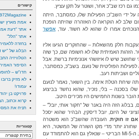
קישורים
ו גם רכז שב”כ אחר, ושוטר על תקן עציץ.
 על ידי השב”כ; הפעילות שלו, כמסתבר, היתה
972Magazine
בשום שלב לא הוקראה לו האזהרה שהיתה הופכת
אמת מארץ ישר
נוכחים אמרו לו שהוא לא חשוד. עוד,
אפשר
אתר "דעת אמת
אתר "הלל"
בחזרה ללאמיה
עקבות חלק מהשאלות – שהחוקרים הגיעו אליו
הבלוג של "יש די
ר. הזהות האמיתית שלו לא חשופה שם, כך שזה
הטלוויזיה החב
 שחושב שיש לו איזושהי אנונימיות ברשת. אבל
הסיפור האמיתי
לפעילות הפוליטית של נועם. בשב”כ, כמסתבר,
חדו"ש – לחופש 
ליים ושביתות רעב.
לא מזיק ברובו
היתה שיחת הטלת אימה. בין השאר, נאמר לנועם
עמודו!
לו בסכנה – בלי, נזכיר, שהוא נחשד בביצוע
פרויקט בן יהוד
 הובר בשנות החמישים היו מכירים היטב.
קרוא וכתוב, הב
, בבלוג הזה היה באנר של “חקור אותי, יובל” –
תניח את המספר
וני של היום, יובל דיסקין, הבהיר שהוא יסכל
אם זו חוקית
. העובדה שהשב”כ הוא משטרה
 שחורג יותר מדי מקו השורה של המשטר, היא
קטגוריות
הכל חוץ מסוד. שירות חשאי אחר, ה-MI-5 הבריטי – שנאלץ גם הוא להתמודד עם
קטגוריות