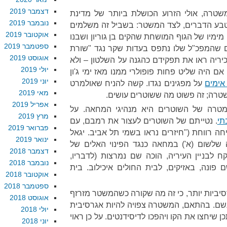
דצמבר 2019
שטרה, אולי הזרוע הכושלת ביותר של מדינת
נובמבר 2019
טבע הדברים, לצד המשטר: בשביל זה משלמים
אוקטובר 2019
ימיו של הגוף המושחת שהקים בן גוריון ושבנו
ספטמבר 2019
ם שהמפכ"ל שלו נתפס בעדות שקר נגד "שורת
אוגוסט 2019
ריה ראו את תפקידם כהגנה על השלטון – ולא
יולי 2019
ם היה שליט פחות פופולרי ממנו מאז ימי ג'ון
יוני 2019
אימים
על מפגינים נגדו. קשה להניח שאולמרט
מאי 2019
טרה; זה פשוט מה ששוטרים עושים.
אפריל 2019
טרה של השוטרים היא מנהיגי המחאה. על
מרץ 2019
תי
. נטייתם של השוטרים לעצור את רמבם, עם
פברואר 2019
ה רווחת ("חיזרים נראו בשמי תל אביב. יגאל
ינואר 2019
שלשום (א') במחאה כנגד הפינוי האלים של
דצמבר 2018
 לבניין העיריה, הוכה שם נמרצות (לדבריו,
נובמבר 2018
פונה, באזיקים, לבית החולים איכילוב. בית
אוקטובר 2018
ספטמבר 2018
סיביות יותר, כי זה מה שקורה כשהמשטר מזרזף
אוגוסט 2018
שם. בהתאם, המשטרה צפויה להיות אגרסיבית
יולי 2018
 שיחצו את הקו ויהפכו לדיסידנטים. על כן ראוי
יוני 2018