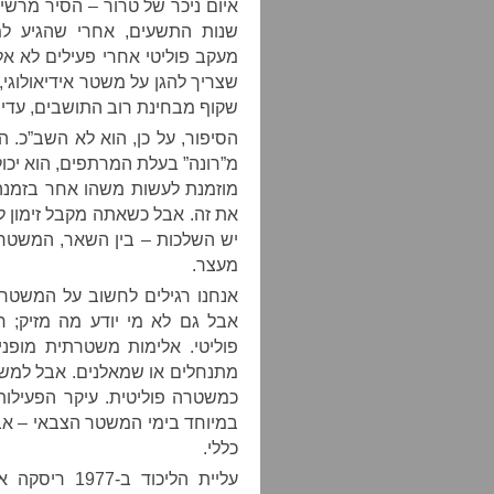
איום ניכר של טרור – הסיר מרש
שנות התשעים, אחרי שהגיע ל
מעקב פוליטי אחרי פעילים לא אל
שצריך להגן על משטר אידיאולוגי,
שקוף מבחינת רוב התושבים, עדיין
הסיפור, על כן, הוא לא השב”כ. ה
מ”רונה” בעלת המרתפים, הוא יכול
מוזמנת לעשות משהו אחר בזמנה.
את זה. אבל כשאתה מקבל זימון ל
יש השלכות – בין השאר, המשטרה
מעצר.
אנחנו רגילים לחשוב על המשטרה
אבל גם לא מי יודע מה מזיק; ח
פוליטי. אלימות משטרתית מופני
מתנחלים או שמאלנים. אבל למשט
כמשטרה פוליטית. עיקר הפעילות 
במיוחד בימי המשטר הצבאי – אב
כללי.
עליית הליכוד