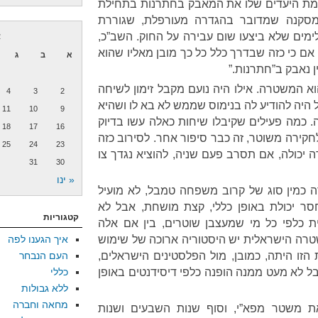
ימת היעדים שלו את המאבק בחתרנות בתחילת
מסקנה שמדובר בהגדרה מעורפלת, שגוררת
ימים שלא ביצעו שום עבירה על החוק. השב”כ,
א
 אם כי כזה שבדרך כלל כל כך מובן מאליו שהוא
א
ב
ג
 נאבק ב”חתרנות.”
וא המשטרה. אילו היה נועם מקבל זימון לשיחה
4
3
2
 היה להודיע לה בנימוס שממש לא בא לו ושהיא
11
10
9
 כמה פעילים שקיבלו שיחות כאלה עשו בדיוק
18
17
16
חקירה משוטר, זה כבר סיפור אחר. לסירוב כזה
25
24
23
 יכולה, אם תסרב פעם שניה, להוציא נגדך צו
31
30
« ינו
 כמין סוג של קרוב משפחה טמבל, לא מועיל
סר יכולת באופן כללי, קצת מושחת, אבל לא
קטגוריות
ת כלפי כל מי שמעצבן שוטרים, בין אם אלה
רה הישראלית יש היסטוריה ארוכה של שימוש
איך הגענו לפה
הזו היתה, כמובן, מול הפלסטינים הישראלים,
העם הנבחר
ל לא מעט ממנה הופנה כלפי דיסידנטים באופן
כללי
ללא גבולות
מחאה וחברה
 ב-1977 ריסקה את משטר מפא”י, וסוף שנות השבעים ושנות