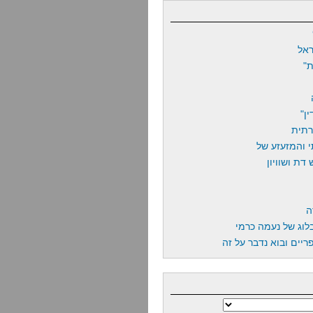
אל
"
ן"
רתית
 והמזעזע של
דת ושוויון
ה
לוג של נעמה כרמי
יים ובוא נדבר על זה