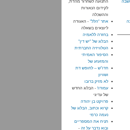
שבה
התנועה לשחרור מהדת,
לקידום הנאורות
וההשכלה
ה
אתר "הלל"
- האגודה
ליוצאים בשאלה
בחזרה ללאמיה
הבלוג של "יש דין"
הטלוויזיה החברתית
הסיפור האמיתי
והמזעזע של
חדו"ש – לחופש דת
ושוויון
לא מזיק ברובו
עמודו!
- הבלוג החדש
של עדיגי
פרויקט בן יהודה
קרוא וכתוב, הבלוג של
נעמה כרמי
תניח את המספריים
ובוא נדבר על זה
-