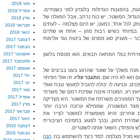
מאי 2018
ת, בהפגנות הגדולות בלונדון לפני כשנתיים.
אפריל 2018
גדול, המשטר, יש כוח נרחב. אבל הפעלה של
מרץ 2018
נזק. לכל אחד, כמעט, יש היום מצלמה – לעתים
פברואר 2018
, במיוחד כשיש רבות מהן – אחת או שתיים
ינואר 2018
ור – מעניק סוג מסוים של ביטוח נגד אלימות
דצמבר 2017
נובמבר 2017
אוקטובר 2017
רחית בגלי המחאה הבאים. הוא מנוסח בלשון
ספטמבר 2017
אוגוסט 2017
ד מכה משלך על שוטר שהרגע בעט בביצים של
יולי 2017
אם הוא לא היה שם.
התגבר עליו
. זה אולי הפיתוי
יוני 2017
ים, וכניעה לו יכולה להוביל למעשי טבח ואולי
מאי 2017
ועץ רע. המטרה איננה שפיכת דמם של משרתי
אפריל 2017
ד המפגינים משרתת את המשטר. היא מצדיקה
מרץ 2017
מצד המשטרה, שממילא ערוכה הרבה יותר
פברואר 2017
ם אחרים; והיא מאפשרת למשטר לצייר את
ינואר 2017
שמירת החוק, ובכך לפגוע בתמיכה הציבורית
דצמבר 2016
ש והפחדן. השאר אותה לשוטרים.
נובמבר 2016
 הוא מכיל מצלמה. למד כיצד להשתמש בה;
הנה