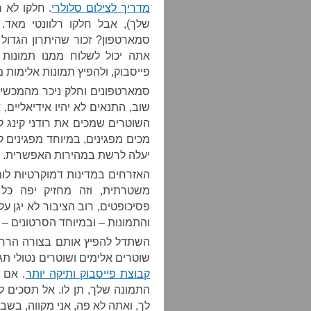
מדריך לצילום סלולרי
. חלקו לא 
שלך), אבל חלקו רלוונטי מאד.
סמארטפון? זכור שהיתרון הגדול
אתה יכול לשלוח ממנו תמונות 
פייסבוק, ולהפיץ תמונות אלימות
סמארטפונים וחלק ניכר מהמכשיר
שוב, התנאים לא יהיו אידיאליים
השוטרים שמכים את רודני קינג לא
מכים מפגינים, במיוחד מפגינים 
יעלה לרשת במהירות האפשרית.
האזרחים במדינות דמוקרטיות לומ
משטרתית, וזה מחזיק יפה כל 
פסיכופטים, רוב הציבור לא יגן ע
והתמונות – ובמיוחד הסרטונים – 
השתדל להפיץ אותם בצורה הרחב
שוטרים אלימים ושוטרים נטולי ת
קבוצת פייסבוק ותיקה יותר
. אם 
התמונה שלך, תן לו. אל תסכים ל
לך, ואתה לא פה, אני מקווה, בשבי