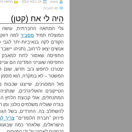
yossi
19 במאי 2014
מחאה וח
40 תגובות
הֵיה לי אח (קטן)
גלי המחאה החברתית, עושה הר
המוצלח תמיד
מסביר
למה דווקא 
הקודם לקה בנאיביות-יתר לגבי
אנשים יצאו לרחוב, נתניהו יישבר
התפיסה שאסור לתת למאבק להפו
התפיסה שענייני המדינה הם ענייני
יצטרכו לחפש ג'וב חדש, שום ד
המשטר – לא במקרה, הוא מסמן את
מול המפגינים, שייצגו שכבות 
הטייקונים והאוליגרכים, שנתנ
המתנחלים, אולי קבוצת הלחץ הח
בגדה שעליה משלמים כולנו; ומן
להשתלב בה. החרדים, בשל הגוון
פירוק "חברת הלומדים"
צריך ל
הישראלים, שלאחר כמה שבועות 
נדחקים לאחור על ידי המוחים.