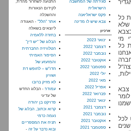
גדיר
סגירתה של המחשבה
התנועה לשחרור מהדת,
הישראלית
לקידום הנאורות
פקס ישראליאנה
וההשכלה
ת כל
צבא שיש לו מדינה
אתר "הלל"
- האגודה
 שלא
ליוצאים בשאלה
בצבא
ארכיון
בחזרה ללאמיה
 מי
ינואר 2023
הבלוג של "יש דין"
ת כל
דצמבר 2022
הטלוויזיה החברתית
נחנו
נובמבר 2022
הסיפור האמיתי
חברה
אוקטובר 2022
והמזעזע של
צה"ל
ספטמבר 2022
חדו"ש – לחופש דת
לות,
יולי 2022
ושוויון
מאי 2022
לא מזיק ברובו
אפריל 2022
 צבא
עמודו!
- הבלוג החדש
פברואר 2022
לומר
של עדיגי
ינואר 2022
שמנו
פרויקט בן יהודה
דצמבר 2021
קרוא וכתוב, הבלוג של
נובמבר 2021
נעמה כרמי
 לכל
אוקטובר 2021
תניח את המספריים
שנים
ספטמבר 2021
ובוא נדבר על זה
-