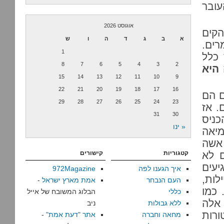
עובר
אוגוסט 2026
הקים
א
ב
ג
ד
ה
ו
ש
רים.
1
 כלל
8
7
6
5
4
3
2
היא
15
14
13
12
11
10
9
22
21
20
19
18
17
16
ם הם
29
28
27
26
25
24
23
. אז
31
30
כניס
« ינו
מיאה
 אשה
ם לא
קטגוריות
קישורים
יעים
איך הגענו לפה
972Magazine
לות,
העם הנבחר
אמת מארץ ישראל
-
 כמו
כללי
הבלוג המשובח של אייל
 אלה
ללא גבולות
ניב
רות
מחאה וחברה
אתר "דעת אמת"
-