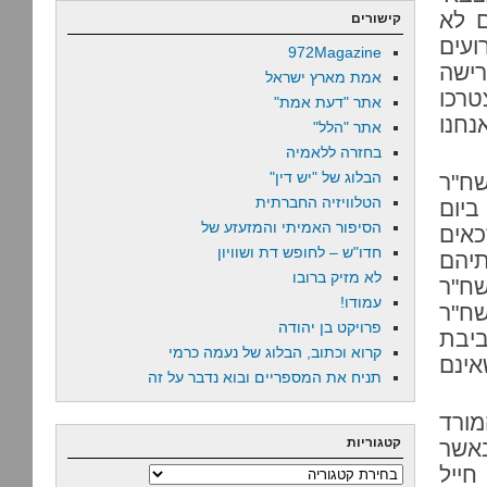
ם לא
קישורים
עים
972Magazine
רישה
אמת מארץ ישראל
טרכו
אתר "דעת אמת"
נחנו
אתר "הלל"
בחזרה ללאמיה
הבלוג של "יש דין"
שח"ר
הטלוויזיה החברתית
יום
הסיפור האמיתי והמזעזע של
כאים
חדו"ש – לחופש דת ושוויון
תיהם
לא מזיק ברובו
שח"ר
עמודו!
שח"ר
פרויקט בן יהודה
יבת
קרוא וכתוב, הבלוג של נעמה כרמי
אינם
תניח את המספריים ובוא נדבר על זה
מורד
קטגוריות
אשר
חייל
קטגוריות