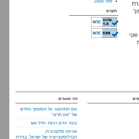
מאי 2006
רת
וך
תקנים
אני
פים
הכי מוגבים
אם תחרטטו: על המסמך החדש
של "אם תרצו"
בעוד הדם רותח: חדל אש
אכיפה סלקטיבית,
הברלוסקוניזציה של ישראל, בגידת