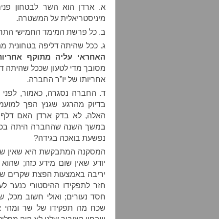
מיניסטריאלית על המשטרה.
ב. כל פרשת המימד החמישי הת
ג. ככל שהיתה דליפה בטחונית 
האחראי עליה מתוקף אחריותו
מסובך מדי לטעון שככל שהיתה דל
אחריותו של יו”ר החברה.
ד. החברה נסגרה, כאמור, לפני 
בדיוק מהרגע שגנץ הפך למוע
האלה, לא בדק ארדן האם דלף 
במשך השנה שהחברה היתה בכות
נפשעת בואכה בגידה?
המסקנה המתבקשת היא שאין שו
יודע שאין שום מידע כזה; שהוא
יריבה באמצעות הפצת שקרים שאי
חזר לתפקידו ההיסטורי כנער לעני
חסד נעורים; ואולי חשוב מכל, 
שכח מה תפקידו של שר ומהי אח