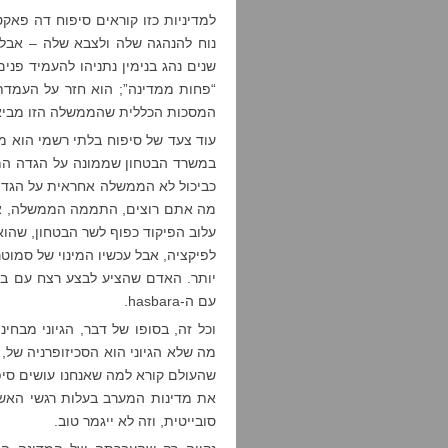
למדיניות כזו קוראים סיפוח דה פאקט
שנים נהג בנימין נתניהו להעמיד פנ
“פחות ממדינה”; הוא חזר על העמדת 
המסכות הכללית שהממשלה הזו מביאה
עוד צעד של סיפוח בלתי רשמי הוא מינ
במשרד הבטחון שממונה על הגדה המ
כביכול לא הממשלה אחראית על הגדה
מה אתם רוצים, התממה הממשלה, אנחנ
עלוב הפיקוד כפוף לשר הבטחון, שה
לפיקציה, אבל עכשיו המינוי של סמוט
יותר. האדם שהציע לבצע רצח עם ב
עם ה-hasbara.
וכל זה, בסופו של דבר, הגיוני מבח
מה שלא הגיוני הוא הסכיזופרניה של,
שהעולם קורא למה שאנחנו עושים סיפוח
את מדינות המערב בעלות רגשי האשמ
סובייטית, וזה לא ייגמר טוב.