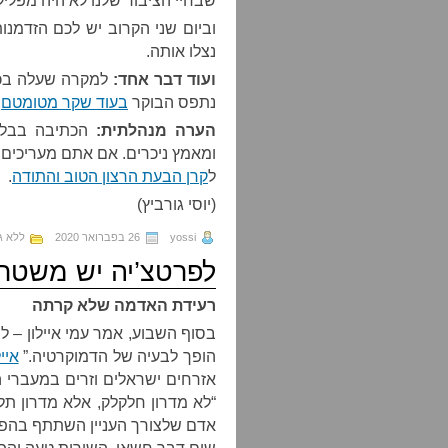
שבחיי הציבור שלנו לא היה מפליל
וביום שני הקרוב יש לכם הזדמנו
נצלו אותה.
ועוד דבר אחד:
למקרה שעלה בכם 
נתפס הבוקר
בעוד שקר מטומטם
,
הערה מנהלתית:
הכתיבה בבלוג
ומאמץ ניכרים. אם אתם מעריכים 
ל
קרן הבעת הרצון הטוב והתודה
.
(יוסי גורביץ)
yossi
26 בפברואר 2020
ללא ג
לפרטצ’יה יש משטר
רעידת האדמה שלא קרתה
בסוף השבוע, אמר עמי איילון – ל
הופך לבעיה של הדמוקרטיה.”
איי
אזרחים ישראלים וזרים במעברי 
“לא מדרון חלקלק, אלא מדרון תל
אדם שלצורך העניין השתתף בהפג