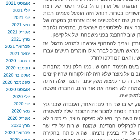
אוגוסט 2021
נהגתו של ארדן נוהל בלתי רשמי של רצח
יולי 2021
שודים בטרור. הנוהל הזה הופעל פעמים רבות
יוני 2021
ית, שם הפלסטינים אינם אזרחים; במקרה של
מאי 2021
ה אותו לפלסטינים ישראלים, בתמיכה נלהבת
אפריל 2021
 שוב להתנצל בפני משפחתו של אל קיעאן.
מרץ 2021
רדן. וצריך להתחנף איכשהו למנהיג הדגול. אז
פברואר 2021
מראש השב”כ לברר אילו חומרים רגישים עברו
ינואר 2021
 והאם הם דלפו לחו”ל.
דצמבר 2020
בשם המימד החמישי. כמו חלק ניכר מחברות
נובמבר 2020
בים על מוצר שלא היה לה ולקוחות שהיו קיימים
אוקטובר 2020
ת זה כדי למצוא משקיעים. התוצר שלה היתה
ספטמבר 2020
השמחה לא ראתה את אור היום. החברה פשטה
אוגוסט 2020
יולי 2020
יוני 2020
, יש בו שני חריגים: האחד, העובדה שבני גנץ
מאי 2020
החברה ניסתה למכור את התוכנה שלה למשטרה
אפריל 2020
ם לשם כך. היא לא סיפקה מוצר, כי כזכור לא
מרץ 2020
 לפרקליט המדינה, שמונה ישירות על ידי שר
פברואר 2020
על ידי בנימין נתניהו, שהוא פותח בחקירה
ינואר 2020