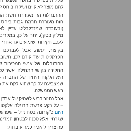
פלילית בפרשה, בחשד שאנשי הי
להם מוצר לא קיים ושיקרו ביחס ל
ההתנהלות הזו מעוררת חשד: ה
הזה מעוררת הרמת גבות ביחס ל
(ובעובדה שמנדלבליט עדיין ל
מיליקובסקי). יתר על כן, במקרים
לעכב חקירות ושימועים עד אחרי 
בקיצור, תמוה. אבל לעבדכם 
הפרקליטות עוד קודם לכן. חשוב 
ההתנהלות של אנשי המכירות של
החקירה בקושי התחילה. אשר לטע
היא הלקוח היחיד של החברה –
שמצביעה על כך שהוא לקח את הג
ראש הממשלה.
אבל נחזור לרגע לשטיק של ארדן 
– על רקע פרשת הרוגלה אלקטו
היום
כ”קורונה בטחונית” – שפרשת
שגרתי, אלא סכנה לבטחון המדינה
פה צריך להזכיר כמה עובדות: