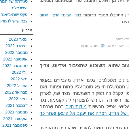
ודית מן העולם תתבצע מהר ובמינימום נפגעים.
סגירתה של המח
הישראלית
פקס ישראליאנה
ון התקבלו מספר תרומות ב
קרן הבעת הרצון הטוב
צבא שיש לו מדינ
מים.
ארכיון
ינואר 2023
שראליאנה
דצמבר 2022
על
ח השקט
,
כיבוש
סגור לתגובות
נובמבר 2022
ניתוק
אוקטובר 2022
מהמציאות
וב שהוא משוכנע שהציבור אידיוט. צריך
ספטמבר 2022
ברמה
יולי 2022
סובייטית
מאי 2022
ינים מלוכלכים, גלעד ארדן, מהבזויים באנשי
אפריל 2022
ש הממשלה היוצא סומך עליו פחות ופחות, ואם
פברואר 2022
וי לקבל בה תפקיד משמעותי. מצד שני, לארדן
ינואר 2022
מוד השדרה הנדרש להצטרף להתקוממות נגד
דצמבר 2021
לישי, אפילו הרשויות
מודות היום
במה שנכתב
נובמבר 2021
של ארדן, רצחה את יעקב אל קיעאן ואחר כך
אוקטובר 2021
ספטמבר 2021
 הרצח; רצח, חשוב להזכיר, שלא היה מתאפשר