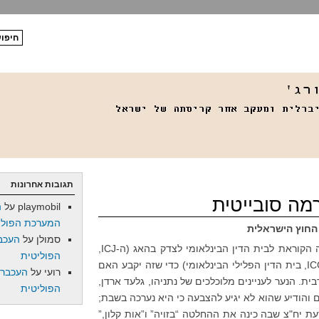
תגובות אחרונות
מה סובייטית
playmobil
על
ה
המערכת הפולי
 החוץ הישראלית
סמולן
על
העכב
אמש (ו’) החלטה הקוראת לבית הדין הבינלאומי לצדק בהאג (ה-ICJ,
הפוליטית
בית הדין לדיונים בין מדינות, לא ה-ICC, בית הדין הפלילי הבינלאומי) כדי שזה יקבע האם
רועי
על
העכברו
. הנער לעניינים מלוכלכים של נתניהו, גלעד ארדן,
הפוליטית
והודיע שהוא לא יגיע להצבעה כי היא נערכה בשבת;
ת יח"צ שבה כינה את ההחלטה “בזויה” ו”אות קלון,”