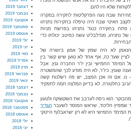
ח”צ של החברה רימו את אנשי המשטרה ומכרו
דצמבר 2019
לקוחות שלא היו להם.
נובמבר 2019
מהירות שבה נעה הפרקליטות לחקירה במקרה
אוקטובר 2019
קצב האיטי שבה היה טיפלה בחקירות נתניהו
ספטמבר 2019
א פתח בחקירה כנגד נתניהו בפרשת מניות
אוגוסט 2019
 של נתניהו, מנדלבליט עשה כמיטב יכולתו כדי
יולי 2019
הבחירות.
יוני 2019
הנאמן לא היה שמץ של אמון ביושרה של
מאי 2019
לציין שעד כה, אף אחד לא טוען שיש קשר בין
אפריל 2019
 המימד החמישי ובין יו”ר החברה גנץ. אבל
מרץ 2019
נה שגנץ, כיו”ר, לא היה מודע לכך שהמשטרה
פברואר 2019
 נו. אם זה אכן המצב, יש פה רשלנות קשה
ינואר 2019
’וב כחלטורה. לא בדיוק המלצה חמה לתפקיד
דצמבר 2018
נובמבר 2018
מהבוקר. הוא ניסה לערבב את השקשוקה ולטעון
אוקטובר 2018
ר שמפיץ הליכוד, שראש המוסד לשעבר
הגדיר
ספטמבר 2018
 המימד החמישי היא לא רק ישראבלוף הייטקי
אוגוסט 2018
.
יולי 2018
יוני 2018