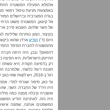
אלמלא הפעילה המשטרה תחת ה
באמצעות מניעת טיפול רפואי מח
בגדה המערבית ובירושלים המזרח
אל קיעאן, המשטרה פשוט הרחיב
של השר שלהם. השבוע סירב ארדן
בקיצור, המון כותרות שליליות לא
היום (ד’)
הודיע
ארדן שהוא ביקש 
מהמשטרה לחברת המימד החמישי,
דהפאק? ובכן, היה היתה חברה 
ההייטק הישראליות, היא הפיצה כז
רק בדמיונה הקודח. היא עשתה א
תוכנת ריגול כלשהי, שלמרבה 
רגל ב-2018, ויש לקוות שזה כאב למשקיעיה.
עד כאן, סיפור שגרתי למדי. אממה
היה היו”ר של החברה. השני, ש
ואשכרה קיבלה ממנה כמה מיליוני
היה כזה. לאחרונה הודיע המשנה
המשפטים אוחנה, שמונה אישית 