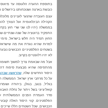
בתוספת ההערה הלעוסה עד מיאוס על
כובשת בארצה ושנוכחותנו בירושלים א
עצם העובדה שהנער לעניינים מלוכל
הקהילה הבינלאומית ועל הצורך לה
בממשלה (יהיו לנו שני שרי חוץ בקד
התפקיד ברוטציה של שנה-שנתיים-שנה
החוץ תמיד היה חלש בישראל, מימי 
למרות שהיא נוגדת את מה שישרא
בשטחים הפלסטיניים הכבושים נובעת
לא יהיו רלוונטיים בקרוב.
אבל מה שבאמת צריך למשוך תשומת 
מהתפיסה שהיא מבצעת סיפוח דה 
היסוד החדשים שלה,
שהראשון שבהם
על כל מרחבי ארץ ישראל. הממשלה ת
בגליל, בנגב, בגולן, ביהודה ושומ
קואליציוני בשל ויתור על נחלת האב
סדר העמדת הפנים הממשלתית על 
הפלסטינים. קווי היסוד האלה קובע
הכבושים; שכל השטחים הללו שייכים ל