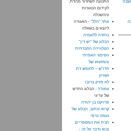
שבה
התנועה לשחרור מהדת,
לקידום הנאורות
וההשכלה
ה
אתר "הלל"
- האגודה
ליוצאים בשאלה
בחזרה ללאמיה
הבלוג של "יש דין"
הטלוויזיה החברתית
הסיפור האמיתי
והמזעזע של
חדו"ש – לחופש דת
ושוויון
לא מזיק ברובו
עמודו!
- הבלוג החדש
של עדיגי
פרויקט בן יהודה
קרוא וכתוב, הבלוג של
נעמה כרמי
תניח את המספריים
ובוא נדבר על זה
-