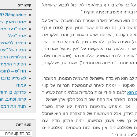
 כך ש”שום גוף בינלאומי לא יכול לקבוע שישראל
קישורים
ו בגדה המערבית אינה חוקית.”
972Magazine
כים הוא השגריר באו”ם אומרת מה חושבת ישראל על
אמת מארץ ישר
תחשב בה; גם העובדה ששר החוץ הפך לסרח עודף
אתר "דעת אמת
נציה הקרובה, שניהם אפסים גמורים, והם יחלקו את
אתר "הלל"
) מעידה על כך. לא שזה צריך להפתיע במיוחד: שר
בחזרה ללאמיה
שרת והלאה. גם הקשקשת על “אין כיבוש” שגרתית,
הבלוג של "יש די
ל אומרת לבתי המשפט שלה-עצמה (שהסמכות שלה
הטלוויזיה החב
 מהיותם ב”תפיסה מלחמתית”), שגם הם, יש לקוות,
הסיפור האמיתי
חדו"ש – לחופש 
לא מזיק ברובו
לב הוא העובדה שישראל הרשמית המומה, המומה,
עמודו!
פאקטו – יממה לאחר שהממשלה הכריזה על קווי
פרויקט בן יהוד
 הוא
“לעם היהודי זכות בלעדית ובלתי ניתנת לערעור
קרוא וכתוב, הב
קדם ותפתח את ההתיישבות בכל חלקי ארץ ישראל –
תניח את המספר
רון.” אני מופתע שהציונות הדתית לא יצרה משבר
ות בירדן, אבל המשמעות של ההצהרה הזו היא שחסל
כך שאי פעם, מתישהו, יהיה פתרון מדיני עם
קטגוריות
ים שלפלסטינים אין שום זכות בשטחים הפלסטיניים
קטגוריות
”עם היהודי.”