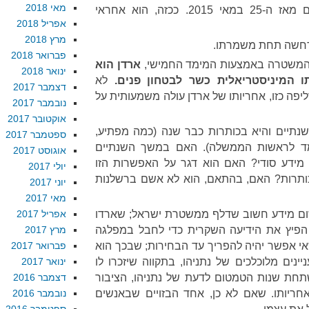
מאי 2018
א. ארדן הוא השר לבטחון פנים מאז ה-25 במאי 2015. ככזה, הוא אחראי
אפריל 2018
מרץ 2018
רחשה תחת משמרתו.
פברואר 2018
מהמשטרה באמצעות המימד החמישי,
ארדן הוא
ינואר 2018
 המיניסטריאלית כשר לבטחון פנים.
לא
דצמבר 2017
יפה כזו, אחריותו של ארדן עולה משמעותית על
נובמבר 2017
אוקטובר 2017
שנתיים והיא בכותרות כבר שנה (כמה מפתיע,
ספטמבר 2017
מד לראשות הממשלה). האם במשך השנתיים
אוגוסט 2017
מידע סודי? האם הוא דגר על האפשרות הזו
יולי 2017
רות? האם, בהתאם, הוא לא אשם ברשלנות
יוני 2017
מאי 2017
ם מידע חשוב שדלף ממשטרת ישראל; שארדו
אפריל 2017
 הפיץ את הידיעה השקרית כדי לחבל במפלגה
מרץ 2017
 אפשר יהיה להפריך עד הבחירות; שבכך הוא
פברואר 2017
ינים מלוכלכים של נתניהו, בתקווה שיזכרו לו
ינואר 2017
שתחת שנות הטמטום לדעת של נתניהו, הציבור
דצמבר 2016
ריותו. שאם לא כן, אחד הבזויים שבאנשים
נובמבר 2016