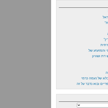
אל
"
ן"
רתית
 והמזעזע של
דת ושוויון
ה
לוג של נעמה כרמי
יים ובוא נדבר על זה