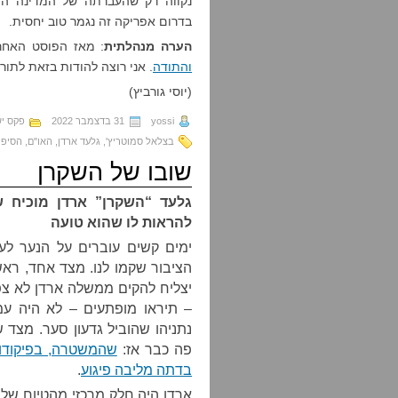
נקווה רק שהעברתה של המדינה היה
בדרום אפריקה זה נגמר טוב יחסית.
הערה מנהלתית
: מאז הפוסט האחר
והתודה
. אני רוצה להודות בזאת לתור
(יוסי גורביץ)
yossi
31 בדצמבר 2022
פקס י
בצלאל סמוטריץ'
,
גלעד ארדן
,
האו"ם
,
הסיפו
שובו של השקרן
גלעד “השקרן” ארדן מוכיח ש
להראות לו שהוא טועה
ימים קשים עוברים על הנער לעני
הציבור שקמו לנו. מצד אחד, רא
יצליח להקים ממשלה ארדן לא צפ
– תיראו מופתעים – לא היה ע
נתניהו שהוביל גדעון סער. מצד ש
פה כבר אז:
שהמשטרה, בפיקודו 
בדתה מליבה פיגוע
.
ארדן היה חלק מרכזי מהטיוח של