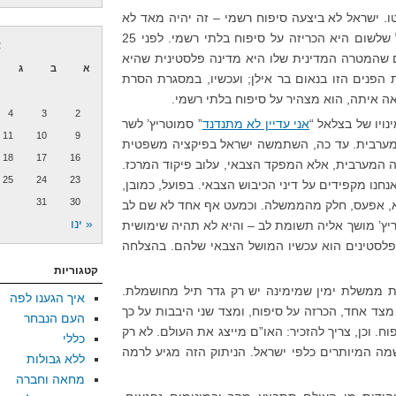
ו. ישראל לא ביצעה סיפוח רשמי – זה יהיה מאד לא
נוח להנהגה שלה ולצבא שלה – אבל שלשום היא הכריזה על סיפוח בלתי רשמי. לפני 25
א
ים שהמטרה המדינית שלו היא מדינה פלסטינית שהיא
א
ב
ג
הפנים הזו בנאום בר אילן; ועכשיו, במסגרת הסרת
 איתה, הוא מצהיר על סיפוח בלתי רשמי.
4
3
2
ויו של בצלאל “
אני עדיין לא מתנדנד
” סמוטריץ’ לשר
11
10
9
ערבית. עד כה, השתמשה ישראל בפיקציה משפטית
18
17
16
 המערבית, אלא המפקד הצבאי, עלוב פיקוד המרכז.
25
24
23
ו מקפידים על דיני הכיבוש הצבאי. בפועל, כמובן,
31
30
וא, אפעס, חלק מהממשלה. וכמעט אף אחד לא שם לב
« ינו
ריץ’ מושך אליה תשומת לב – והיא לא תהיה שימושית
פלסטינים הוא עכשיו המושל הצבאי שלהם. בהצלחה
קטגוריות
ינת ממשלת ימין שמימינה יש רק גדר תיל מחושמלת.
איך הגענו לפה
 מצד אחד, הכרזה על סיפוח, ומצד שני היבבות על כך
העם הנבחר
. וכן, צריך להזכיר: האו”ם מייצג את העולם. לא רק
כללי
ה המיותרים כלפי ישראל. הניתוק הזה מגיע לרמה
ללא גבולות
מחאה וחברה