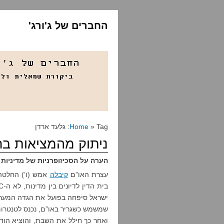
החברים של ג'ורג'
» Tag: גלעד ארדן
Home
ניתוק מהמציאות בר
הערה על הסכיזופרניות של מדיניות
עצרת האו”ם
קיבלה
ישראל סיפחה בפועל את הגדה המערבית
שמשמש כשגריר באו”ם, נכנס לטנטרום 
ואחר כך חילל את השבת, והוציא הודע