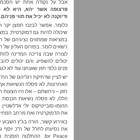
אבל על נקודה אחת יש הסכמ
פרצופה אשר יהא, היא לא 
ודיוקנה לא יכיל את תווי פניהם
.
כלומר, אפשר לבזבז חמצן יקר וז
שיכולה להיות גם דמוקרטית; במצי
רשאים לומר, בפורום העליון של
לצורה שבה צריכה המדינה להתנה
יכולים להשפיע. והם יכולים להב
פנים כלפי חוץ שאנחנו עוד לא לגמ
יש לציין שדחיקת רגליהם של הח"
האחרונות, לא פסלה הנשיאות א
חוק – ניחשתם – אלו היו הצעות ח
הללו, לא פסלה נשיאות הכנסת ש
ההומו-סובייטיקוס יולי אדלשטי
את הדמוקרטיה ואת מרחב המחיה
באירוע קשור, הורה בג”ץ השבוע 
for Peace. ההחלטה הז