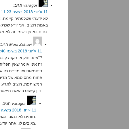
varagor
הגיב:
11 ×‘יוני 2018 בשעה 11:23
לא ידעתי שטלפתיה קיימת. א
באמת רוצים, אני יודע שכרג
נחות באופן רשמי. זה לא מצב ששום אזרח במדינה באמת דמוקרטית צריך לסבול.
Meni Zehavi
הגיב:
11 ×‘יוני 2018 בשעה 18:46
איזה חוק או תקנה קובעים שערביי ישראל "נחותים באופן רשמי"?
זה אינו אומר שאין הפליה
סיסמאות על מדינת כל אזר
פחות מהסיסמא של מדינה 
המשותפת, רוצים להגיע ל
דון קישוט בהצגת תיאטרון.
varagor
הגיב:
11 ×‘יוני 2018 בשעה 18:54
נחותים לא במובן הגנט
מגיבים לו, אתה יודע.