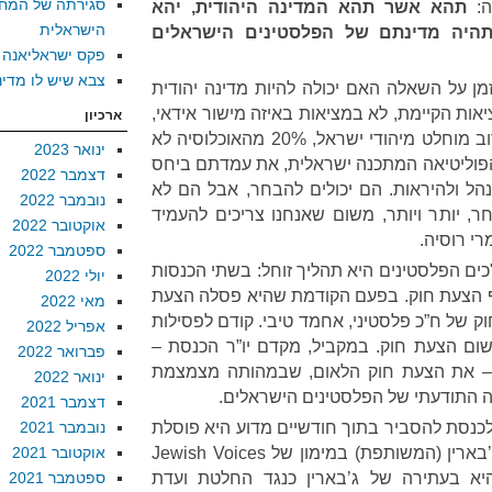
סגירתה של המח
ה:
תהא אשר תהא המדינה היהודית, יהא
הישראלית
תהיה מדינתם של הפלסטינים הישראלים
פקס ישראליאנה
צבא שיש לו מדינ
מן על השאלה האם יכולה להיות מדינה יהודית
אות הקיימת, לא במציאות באיזה מישור אידאי,
ארכיון
במציאות שמתווים נציגיהם של רוב מוחלט מיהודי ישראל, 20% מהאוכלוסיה לא
ינואר 2023
 הפוליטיאה המתכנה ישראלית, את עמדתם ביחס
דצמבר 2022
ל ולהיראות. הם יכולים להבחר, אבל הם לא
נובמבר 2022
חר, יותר ויותר, משום שאנחנו צריכים להעמיד
אוקטובר 2022
רי רוסיה.
ספטמבר 2022
כים הפלסטינים היא תהליך זוחל: בשתי הכנסות
יולי 2022
ף הצעת חוק. בפעם הקודמת שהיא פסלה הצעת
מאי 2022
וק של ח”כ פלסטיני, אחמד טיבי. קודם לפסילות
אפריל 2022
ום הצעת חוק. במקביל, מקדם יו”ר הכנסת –
פברואר 2022
ין – את הצעת חוק הלאום, שבמהותה מצמצמת
ינואר 2022
 התודעתי של הפלסטינים הישראלים.
דצמבר 2021
לכנסת להסביר בתוך חודשיים מדוע היא פוסלת
נובמבר 2021
את נסיעתו לחו”ל של ח”כ יוסף ג’בארין (המשותפת) במימון של Jewish Voices
אוקטובר 2021
מנית היא בעתירה של ג’בארין כנגד החלטת ועדת
ספטמבר 2021