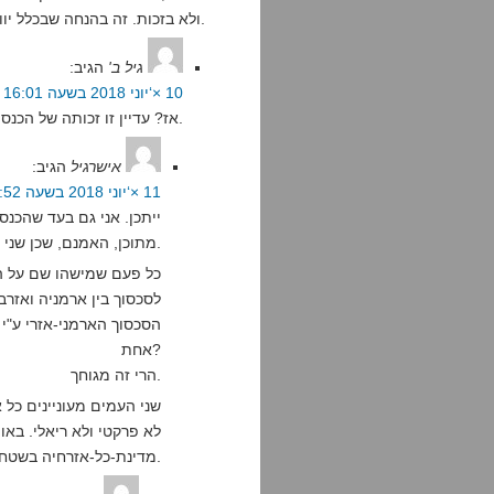
ולא בזכות. זה בהנחה שבכלל יוותרו יהודים במדינה שכזו.
גיל ב'
הגיב:
10 ×‘יוני 2018 בשעה 16:01
אז? עדיין זו זכותה של הכנסת להחליט על כך.
אישרגיל
הגיב:
11 ×‘יוני 2018 בשעה 6:52
ייתכן. אני גם בעד שהכנסת 
מתוכן, האמנם, שכן שני הצדדים לא מעוניינים בפיתרון הזה.
כל פעם שמישהו שם על ה
לסכסוך בין ארמניה ואזרב
הסכסוך הארמני-אזרי ע"י 
אחת?
הרי זה מגוחך.
שני העמים מעוניינים כל 
מדינת-כל-אזרחיה בשטחי הקו הירוק" הוא לא פרקטי ולא ריאלי.