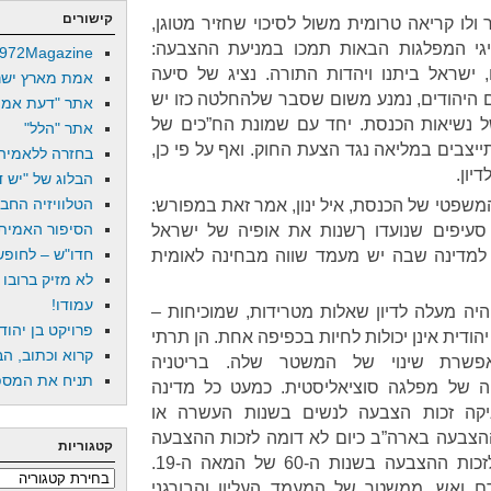
קישורים
ולו קריאה טרומית משול לסיכוי שחזיר מטוגן,
יגי המפלגות הבאות תמכו במניעת ההצבעה:
972Magazine
ו, ישראל ביתנו ויהדות התורה. נציג של סיעה
אמת מארץ ישר
 היהודים, נמנע משום שסבר שלהחלטה כזו יש
אתר "דעת אמת
ל נשיאות הכנסת. יחד עם שמונת הח”כים של
אתר "הלל"
9 ח”כים היו מתייצבים במליאה נגד הצעת החוק. ואף על פי כן,
בחזרה ללאמיה
יון.
הבלוג של "יש די
הטלוויזיה החב
משפטי של הכנסת, איל ינון, אמר זאת במפורש:
הסיפור האמיתי
סעיפים שנועדו ךשנות את אופיה של ישראל
חדו"ש – לחופש 
למדינה שבה יש מעמד שווה מבחינה לאומית
לא מזיק ברובו
עמודו!
היה מעלה לדיון שאלות מטרידות, שמוכיחות –
פרויקט בן יהוד
הודית אינן יכולות לחיות בכפיפה אחת. הן תרתי
קרוא וכתוב, הב
אפשרת שינוי של המשטר שלה. בריטניה
תניח את המספר
 של מפלגה סוציאליסטית. כמעט כל מדינה
עניקה זכות הצבעה לנשים בשנות העשרה או
המאה ה-20. זכות ההצבעה בארה”ב כיום לא דומה לזכות ההצבעה
קטגוריות
שהיתה בה ב-1791, או אפילו לזכות ההצבעה בשנות ה-60 של המאה ה-19.
קטגוריות
ם ואש, ממשטר של המעמד העליון והבורגני