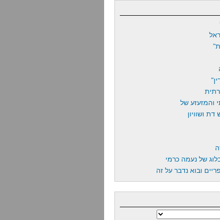
אל
"
ן"
רתית
 והמזעזע של
דת ושוויון
ה
לוג של נעמה כרמי
יים ובוא נדבר על זה