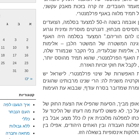
מעמד העובדים. זה קרה בזכות מאבק עקשני,
 תמיד מלווה באגף פרלמנטרי.
א
זה לא היה כל כך מזמן: כפי שציין אובמה בשנה ה-50 למצעד בסלמה, הצועדים
א
ב
ג
מתסיסים מבחוץ, דגנרטים מוסרית ומינית וגרוע
 להם הוריהם.” המצעד בסלמה היה האגף
4
3
2
פגינה המשטרה של המשטר הלבן – אלימות
11
10
9
, אלימות שבלעדיה, בלי הקבר שבמורד שלה,
18
17
16
 האגף הפרלמנטרי, שהוא תמיד מהוסס יותר,
25
24
23
לקבל את חוקי זכויות האזרח.
31
30
 האפשרות של שינוי פרלמנטרי. לישראל יש
« ינו
רטיה משנית לה: הרי שנינו מרבותינו שהוגים
שאומרת שמדובר בסרח עודף, שבבוא עת העימות
קטגוריות
באופן מביך, הסיעות שהפילו את הצעת החוק של
איך הגענו לפה
 כך. לא פשוט לדעת מה דעתו של הליכוד על
העם הנבחר
תו למפלגה מלוכנית אין לו כלל מצע; אבל בין
כללי
מפלגת העבודה ובין האחים היהודים, אפילו בין
ללא גבולות
לוקות אינסופיות בשאלה הזו.
מחאה וחברה