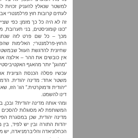
למשטר שנאלץ להעניק זכויות ל
לעתים קרובות חוץ פרלמנטרי אבל
“כונו קומוניסטים, בני תערובת, 
מכך – כל שם פרט לזה שנתנו
החוץ-פרלמנטרי; האלימות שה
שחיונית להדגשת העוול שבמשטר
אין כובשים את ההר – אילצה את
“מהוגן” יותר מהאגף האקטיביסטי, 
עכשיו פסלה הכנסת הציונית את
משטר אחד: מדינה יהודית. הדמוק
“יהודית
ו
דמוקרטית.” הוו’ הזו, 
דינו להשמט.
ומהי אותה מדינה יהודית? ובכן, 
המשותפת לא מסוגלות להסכים על
מדינה יהודית, שכן במסגרת הפיכ
יהדות התורה ובין יש לפיד, בין 
הכחלוניאדה והליברמניאדה, יש מח