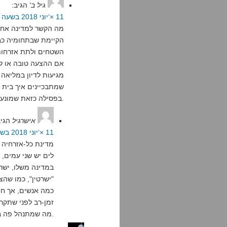
גיל ב'
הגיב:
11 ×‘יוני 2018 בשעה 16:02
מה הקשר למדינה אחת 
הקיימת שבתחומיה כב
השטחים ולתת אזרחות
אם ההצעה טובה או לא
מגיעות לדיון במליאה
שמתבכיינים איך בית
בפסילה כזאת שמונעת מהכנסת לדון בהצעת חוק.
אישרגיל
הגיב
11 ×‘יוני 2018 בשעה 21:24
מדינת כל-אזרחיה ה
לים יש שני עמים, 
במדינה משלו, ישר
"ישרטין", כמו שהצ
כמה אנשים, אך חו
זמן-רב לפני שתקר
מה שמתנהל פה בערך ב100 שנה האחרונות.