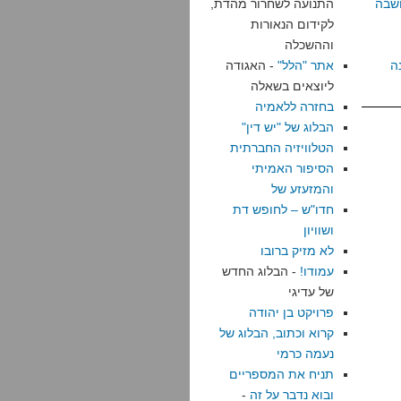
שבה
התנועה לשחרור מהדת,
לקידום הנאורות
וההשכלה
ה
אתר "הלל"
- האגודה
ליוצאים בשאלה
בחזרה ללאמיה
הבלוג של "יש דין"
הטלוויזיה החברתית
הסיפור האמיתי
והמזעזע של
חדו"ש – לחופש דת
ושוויון
לא מזיק ברובו
עמודו!
- הבלוג החדש
של עדיגי
פרויקט בן יהודה
קרוא וכתוב, הבלוג של
נעמה כרמי
תניח את המספריים
ובוא נדבר על זה
-