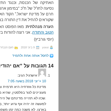
האתיקה של הכנסת, וכנגד התי
נסיעה לחו”ל של ח”כ “במימון ארג
חרם על מדינת ישראל.” הקוד הא
שקוראים להחיל את דין התורה במד
הערה מנהלתית
: מאז הפוסט הא
הטוב והתודה
. אני רוצה להודות ב
(יוסי גורביץ)
yossi
9 ביוני 2018
העם הנבחר
לחסל אותה אחת ולתמיד
14 תגובות על ”אם יהודית, לא דמוקרטית“
אישרגיל
הגיב:
10 ×‘יוני 2018 בשעה 7:05
מדינת כל-אזרחיה היא תרמית ו
מעוניינים לגור בפלסטין, שהיא 
שכזו לא תהייה מדינתם של היהודים ודיוקנה לא יכיל את תווי פניהם.
למעשה זה יהיה אף גרוע יותר, ב
בארצו, לא משנה כמה זמן משפחת