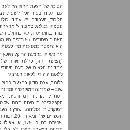
הסיכוי של הצעת החוק הזו לעבור 
עם תפוח בפה, יוכל לעופף. נצ
הליכוד, העבודה, יש עתיד, כולנ
נוספת, בצלאל סמוטריץ’ מהאחים
צורך בחוק יסוד, לא בהחלטה ש
האחים היהודים, 5
היא נתפסה כמסוכנת מדי לעלות לד
מה בעייתי בהצעת החוק? היועץ ה
“[הצעת החוק] כוללת שורה של 
ממדינת הלאום של העם היהודי 
ללאום היהודי וללאום הערבי.”
כלומר, עצם הדיון בהצעת החוק 
שוב – שמדינה דמוקרטית ומדינה י
דסתרי. מדינה דמוקרטית מ
הקפיטליסטית היתה תחת שליטה
דמוקרטית (סליחה, שוויץ!) ה
העשרים של 
מדינות המערב הפכו, לא בלי ד