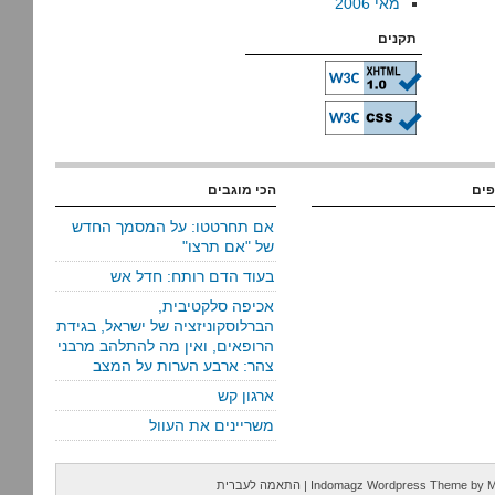
מאי 2006
תקנים
פים
הכי מוגבים
אם תחרטטו: על המסמך החדש
של "אם תרצו"
בעוד הדם רותח: חדל אש
אכיפה סלקטיבית,
הברלוסקוניזציה של ישראל, בגידת
הרופאים, ואין מה להתלהב מרבני
צהר: ארבע הערות על המצב
ארגון קש
משריינים את העוול
M
by
Indomagz Wordpress Theme
|
התאמה לעברית