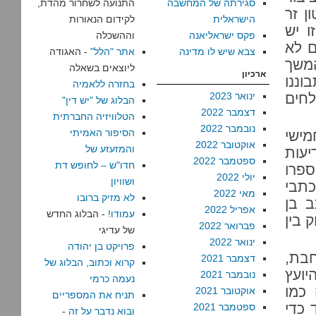
סגירתה של המחשבה
התנועה לשחרור מהדת,
 זר
הישראלית
לקידום הנאורות
 יש
פקס ישראליאנה
וההשכלה
ם לא
צבא שיש לו מדינה
אתר "הלל"
- האגודה
משך
ליוצאים בשאלה
ארכיון
וננו
בחזרה ללאמיה
לחים
ינואר 2023
הבלוג של "יש דין"
דצמבר 2022
הטלוויזיה החברתית
נובמבר 2022
הסיפור האמיתי
מישי
אוקטובר 2022
והמזעזע של
יעות
ספטמבר 2022
חדו"ש – לחופש דת
ספרו
יולי 2022
ושוויון
כתבי
מאי 2022
לא מזיק ברובו
ב בן
אפריל 2022
עמודו!
- הבלוג החדש
 בין
פברואר 2022
של עדיגי
ינואר 2022
פרויקט בן יהודה
חבת,
דצמבר 2021
קרוא וכתוב, הבלוג של
יועץ
נובמבר 2021
נעמה כרמי
כמו
אוקטובר 2021
תניח את המספריים
 כדי
ספטמבר 2021
ובוא נדבר על זה
-