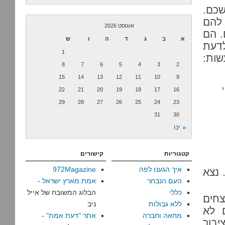
כם.
 להם
אוגוסט 2026
. הם
א
ב
ג
ד
ה
ו
ש
לדעת
1
שות:
8
7
6
5
4
3
2
15
14
13
12
11
10
9
22
21
20
19
18
17
16
29
28
27
26
25
24
23
31
30
« ינו
קטגוריות
קישורים
איך הגענו לפה
972Magazine
 נצא
העם הנבחר
אמת מארץ ישראל
-
כללי
הבלוג המשובח של אייל
חים
ללא גבולות
ניב
 לא
מחאה וחברה
אתר "דעת אמת"
-
יבור