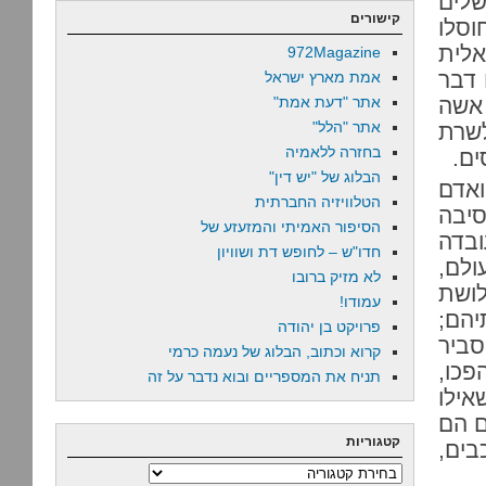
שלים
קישורים
וסלו
אלית
972Magazine
 דבר
אמת מארץ ישראל
 אשה
אתר "דעת אמת"
אתר "הלל"
שרת
בחזרה ללאמיה
ים.
הבלוג של "יש דין"
ואדם
הטלוויזיה החברתית
סיבה
הסיפור האמיתי והמזעזע של
בדה
חדו"ש – לחופש דת ושוויון
לם,
לא מזיק ברובו
לושת
עמודו!
יהם;
פרויקט בן יהודה
סביר
קרוא וכתוב, הבלוג של נעמה כרמי
פכו,
תניח את המספריים ובוא נדבר על זה
אילו
ם הם
קטגוריות
בים,
קטגוריות