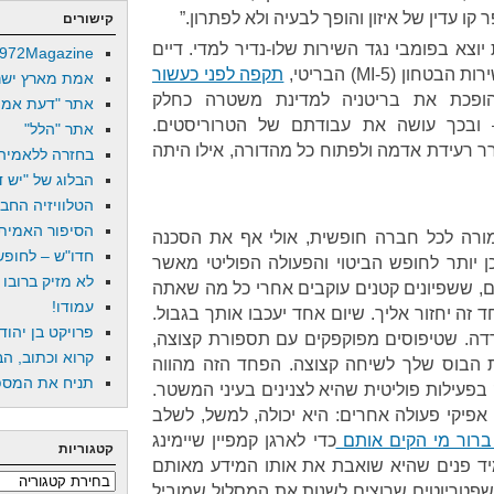
ו עדין של איזון והופך לבעיה ולא לפתרון.”
קישורים
א בפומבי נגד השירות שלו-נדיר למדי. דיים
972Magazine
ן (MI-5) הבריטי,
תקפה לפני כעשור
אמת מארץ ישר
פכת את בריטניה למדינת משטרה כחלק
אתר "דעת אמת
ובכך עושה את עבודתם של הטרוריסטים.
אתר "הלל"
ורר רעידת אדמה ולפתוח כל מהדורה, אילו היתה
בחזרה ללאמיה
הבלוג של "יש די
הטלוויזיה החב
הסיפור האמיתי
רה לכל חברה חופשית, אולי אף את הסכנה
חדו"ש – לחופש 
ן יותר לחופש הביטוי והפעולה הפוליטי מאשר
לא מזיק ברובו
 ששפיונים קטנים עוקבים אחרי כל מה שאתה
עמודו!
 זה יחזור אליך. שיום אחד יעכבו אותך בגבול.
פרויקט בן יהוד
דה. שטיפוסים מפוקפקים עם תספורת קצוצה,
קרוא וכתוב, הב
ת הבוס שלך לשיחה קצוצה. הפחד הזה מהווה
תניח את המספר
בפעילות פוליטית שהיא לצנינים בעיני המשטר.
אפיקי פעולה אחרים: היא יכולה, למשל, לשלב
ברור מי הקים אותם
כדי לארגן קמפיין שיימינג
קטגוריות
יד פנים שהיא שואבת את אותו המידע מאותם
קטגוריות
שפטריוטים שרוצים לשנות את המסלול שמוביל