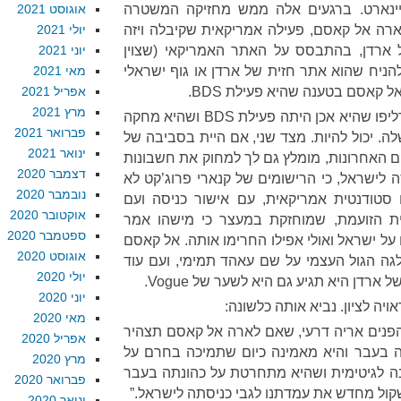
ביינארט. ברגעים אלה ממש מחזיקה המשטרה
אוגוסט 2021
ה אל קאסם, פעילה אמריקאית שקיבלה ויזה
יולי 2021
ל ארדן, בהתבסס על האתר האמריקאי (שצוין
יוני 2021
הניח שהוא אתר חזית של ארדן או גוף ישראלי
מאי 2021
 קאסם בטענה שהיא פעילת BDS.
אפריל 2021
מרץ 2021
אל קאסם מכחישה. אצל ארדן הדליפו שהיא אכן היתה פעילת BDS ושהיא מחקה
פברואר 2021
. יכול להיות. מצד שני, אם היית בסביבה של
ינואר 2021
ם האחרונות, מומלץ גם לך למחוק את חשבונות
דצמבר 2020
 לישראל, כי הרישומים של קנארי פרוג’קט לא
נובמבר 2020
ו סטודנטית אמריקאית, עם אישור כניסה ועם
אוקטובר 2020
ת הזועמת, שמוחזקת במעצר כי מישהו אמר
ספטמבר 2020
ל ישראל ואולי אפילו החרימו אותה. אל קאסם
אוגוסט 2020
ה הגול העצמי על שם עאהד תמימי, ועם עוד
יולי 2020
רדן היא תגיע גם היא לשער של Vogue.
יוני 2020
ויה לציון. נביא אותה כלשונה:
מאי 2020
הפנים אריה דרעי, שאם לארה אל קאסם תצהיר
אפריל 2020
ה בעבר והיא מאמינה כיום שתמיכה בחרם על
מרץ 2020
ת והיא אינה לגיטימית ושהיא מתחרטת על כהונתה בעבר
פברואר 2020
שקול מחדש את עמדתנו לגבי כניסתה לישראל.”
ינואר 2020