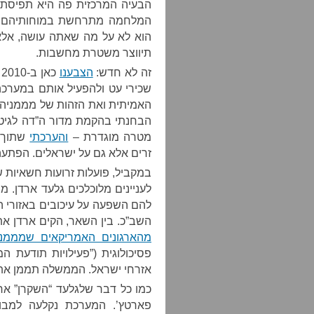
הבעיה המרכזית פה היא תפיסת 
המלחמה מתרחשת במוחותיהם של
הוא לא על מה שאתה עושה, אל
תיווצר משטרת מחשבות.
זה לא חדש:
הצבענו
כ
שכירי עט ולהפעיל אותם במערכ
הבחנתי בהקמת מדור ה”דה לגיטי
מטרה מוגדרת –
והערכתי
שתוך ז
זרים אלא גם על ישראלים. הפתעה
במקביל, פועלות זרועות חשאיות 
לעניינים מלוכלכים גלעד ארדן. 
להם השפעה על עיכובים באזורי ה
השב”כ. בין השאר, הקים ארדן א
מהארגונים האמריקאים שמממנ
פסיכולוגית (”פעילויות תודעת ה
אזרחי ישראל. הממשלה תממן את התענוג הזה בכ
כמו כל דבר שלגלעד “השקרן” אר
פארטץ’. המערכת נקלעה למבו