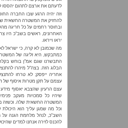
לדעתם את ארצם לתהום יהססו לפ
וזה יהיה הרגע שבו החברה החופ
להחזיק את המשטרה החשאית שלה
ובחוסר רחמים על כל חריגה מהש
האחרונים, ראשים בשב”כ היו צריכ
יראו וייראו.
מה שכמובן לא קרה, כי ישראל 
כמתבקש, היא זליגה של המשטר
התבשרנו שגם אמ”ן בוחש בקל
הבלוג הזה. בצה”ל מיהרו להתנצל
אחריה ייפסק; לא טרחו להתנצ
עצמם על תקן מטרות איסוף של 
עצם הרעיון שהצבא יאסוף מידע 
שיהיו כל סמכויות מעקב פנימי
המשטרה החשאית שלה. וכשזה מה
וכל מה שמגן עליך הוא היכול
השב”כ, לנהל מלחמת הגנה על ה
להכנס לזירה אנחנו למדים שהיכו