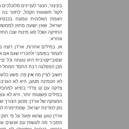
בקיצור, הנער לעניינים מלוכלכים
לקול תשואות הקהל, לחזור בה
האמת האלוהית טמונה בכנסיה
ישראל, שאין ישועה מחוץ לממשלת
החזיקה ושכל סוג מינות שבו החז
אחרא.
או, במילים אחרות, ארדן רוצה 
לעמוד בפומבי ולהכריז שגם אם א
שסובייקטיבית היא טעתה וכל יצי
מכן המפלגה רבת החסד תמחל ל
חשוב לציין מה
אין
פה: פשע כלשהו
לא הטמינה מטען, היא לא הגניב
צדקה עם קו צדדי בסיוע למחבלי
במילים פשוטות יותר, היא לא ע
המצוקה של ארדן: מכאן הצורך שלו
נזק למדינת ישראל, שמתיימרת לה
ארדן טוען שהוא פועל על פי חוק
מסביר מה לעשות עם אנשים שפע