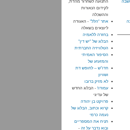
שבה
התנועה לשחרור מהדת,
לקידום הנאורות
וההשכלה
ה
אתר "הלל"
- האגודה
ליוצאים בשאלה
בחזרה ללאמיה
הבלוג של "יש דין"
הטלוויזיה החברתית
הסיפור האמיתי
והמזעזע של
חדו"ש – לחופש דת
ושוויון
לא מזיק ברובו
עמודו!
- הבלוג החדש
של עדיגי
פרויקט בן יהודה
קרוא וכתוב, הבלוג של
נעמה כרמי
תניח את המספריים
ובוא נדבר על זה
-