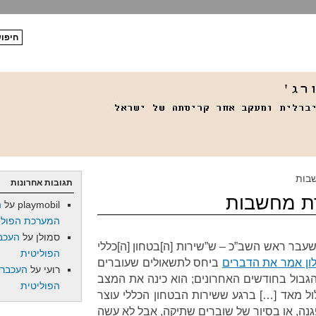
בות
תגובות אחרונות
ת מחשבות
playmobil
על
ה
המערכת הפולי
סמולן
על
העכב
שעבר ראש השב”כ – ש”שירות [ה]בטחון [ה]כללי
הפוליטית
לון אמר את הדברים
ביחס לתשאולים שעוברים
רועי
על
העכברו
הגבול בחודשים האחרונים; הוא כינה את המצב
הפוליטית
ול מאד […] ברגע ששירות הבטחון הכללי עוצר
נה, או בסיור של שוברים שתיקה, אבל לא עשה