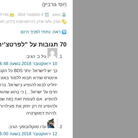
(יוסי גורביץ)
yossi
9 באוקטובר 2018
סגירת
אמ"ן
,
גלעד ארדן
,
דה-לגטימציה (דל"ג)
,
לאר
ראה: נתתי לפניך היום
70 תגובות על ”לפרטצ’יה יש משטרת מחשבות“
גיל ב'
הגיב:
10 ×‘אוקטובר 2018 בשעה 16:48
כל הקטע הז
אינטרס שהיא תבוא ללמוד באוניב
יחליט לבוא להופיע בישראל. בר
חרם על ישראל…) כי ברגע שהוא 
להופיע. אם לעומת זאת (מה שכנ
ולהופיע זה רק יחזק את פעילויות
להיות דמוקרטיה.
עדו סוקולובסקי
הגיב:
12 ×‘אוקטובר 2018 בשעה 5:00