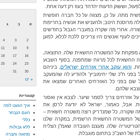
עול, וששוק הדעות יהדהד בעוז רק דעה אחת.
שית מתה. על כן, מצווה על כל חברה חופשית
א
 מרוסנת היטב; ולהעניש את אנשיה בחריפות
א
ב
ג
ורה. אחרי מה שקרה במעברי הגבול בחודשים
ים לעוף ואנשים היו צריכים ללכת לכלא, למען
4
3
2
11
10
9
לא מפקחת על המשטרה החשאית שלה. התוצאה,
18
17
16
ה החשאית לכל מרווח שמתפנה. בסוף השבוע
25
24
23
חת,
והוא עוקב אחרי אזרחים ישראלים
, ביניהם
31
30
 בפני ח”כ שלי יחימוביץ’ ולהודיע לה שהמעקב
« ינו
ל שם בפני כל האזרחים האחרים שמצאו את
הצבא שלהם.
קטגוריות
על אזרחים צריך לסמר שיער. לצבא אין ואסור
ות. אבל, כאמור, ישראל לא יודעת לרסן את
איך הגענו לפה
 שקורה, כל שמנדריק רוצה משטרה חשאית –
העם הנבחר
ת של המשטרה החשאית הרשמית, במקרה שלנו
כללי
טריטוריה שלה. מעצם העובדה שאמ”ן הצליח
ללא גבולות
לת של השב”כ בתחום מוגבלת.
מחאה וחברה