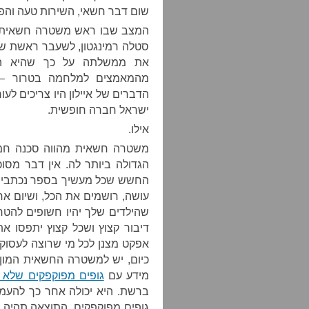
שום דבר חשאי, השירות טעה והפר ק
המצב שבו ראש משטרה חשאית יוצ
סטלה רמינגטון, לשעבר ראשת שירות הבטחו
את ממשלתה על כך שהיא הו
מהמאמצים למלחמה בטרור – 
הדברים של איילון היו צריכים לע
ישראל חברה חופשית.
אילו.
משטרה חשאית מהווה סכנה חמו
הגדולה ביותר לה. אין דבר מסוכ
החשש שכל מעשיך בספר נכתבים,
עושה, רושמים את הכל, ושיום אחד
שהילדים שלך יהיו חשופים להטר
דיבור קצוץ ושכל קצוץ יתפסו א
אפקט מצנן לכל מי שרוצה לעסוק 
כיום, יש למשטרה החשאית המון 
מידע עם
גופים מפוקפקים שלא 
ברשת. היא יכולה אחר כך להעמ
גופים מפוקפקים. התוצאה תהיה 