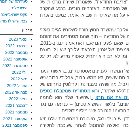
סגירתה של המח
“צריבת התודעה”, שאומרת שזירה מרכזית של
הישראלית
 האזרחים והאזרחים הזרים. ברגע שהקרב
פקס ישראליאנה
א על מה שאתה חושב או אומר, כמעט בהכרח
צבא שיש לו מדינ
אן ב-2010 על כך שמשרד החוץ הורה לשלוחיו לגייס כאלף
ארכיון
ה על התודעה – תוך שהם מסתירים את זהותם
ינואר 2023
האמיתית ואת הזהות של מממניהם, שאם לא כן הם יאבדו את אמינותם. ב-2011,
דצמבר 2022
מציה” של אמ”ן, הצבעתי על כך שאין לו בעצם
נובמבר 2022
מן לא רב הוא יתחיל לאסוף מידע לא רק על
אוקטובר 2022
!
ספטמבר 2022
של המשרד לעניינים אסטרטגיים, בראשות הנער
יולי 2022
מה הם עושים, לא ממש ברור; אבל די ברור שיש
מאי 2022
גבול, מה שהיה בעבר נתון לחלוטין בתחומו של
אפריל 2022
ת “קלע שלמה”,
זרוע מסתורית שמקבלת כספים
פברואר 2022
ים את אם תרצו,
ושהיעוד שלה הוא לוחמה
ינואר 2022
מונים,” בלשון השושואיסטים) – כנראה גם נגד
דצמבר 2021
-128 מיליוני דולרים.
נובמבר 2021
דן יש בו יד ורגל, משטרת המחשבות שלנו היא
אוקטובר 2021
כה ונאלצה להתנצל לאחר שעיכבה לחקירה
ספטמבר 2021