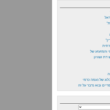
אל
"
ן"
רתית
 והמזעזע של
דת ושוויון
ה
לוג של נעמה כרמי
יים ובוא נדבר על זה