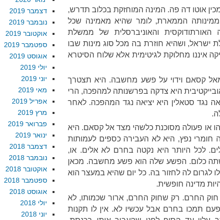
 מכין אוטו דה פה. המינה המוחזקת בכלוב תדרש,
דצמבר 2019
 ממינותה הממארת, לומר שהיא מאמינה שכל
נובמבר 2019
 האורתודוקסית והאוניברסלית של ממשלת
אוקטובר 2019
 ישראל, ושהיא חוזרת בה מכל סוג מינות שבו
ספטמבר 2019
יקה איננו מחלוקת לגיטימית אלא שלוח הסיטרא
אוגוסט 2019
יולי 2019
יוני 2019
מאל קסאם וידוי על פשע מחשבה. היא תצטרך
מאי 2019
ובייקטיבית היא צדקה בפרשנותה למהפכה, הרי
אפריל 2019
אה נגד סטאלין היא יציאה נגד המהפכה. לאחר
מרץ 2019
ה.
פברואר 2019
 או פעולה מסוכנת כלשהי מצד אל קסאם. היא
ינואר 2019
ה חומרי נפץ, היא לא העבירה כספים לעמותות
דצמבר 2018
ם. לכל היותר היא נקטה בחרם לא אלים. או,
נובמבר 2018
שתה כלום. הפשע שלה הוא פשע מחשבה. מכאן
אוקטובר 2018
 לגרום לה לחזור בה. כל יום שהיא במעצר הוא
ספטמבר 2018
יות מדינה חופשית.
אוגוסט 2018
: חוק החרם. רק שחוק החרם, ארור שכמותו, לא
יולי 2018
ם תמכו בחרם אבל עכשיו לא. אין לו תקנות
יוני 2018