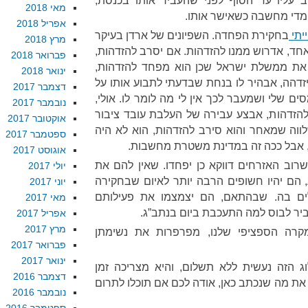
 עליו עד הסוף לפני שהעביר אותו בכנסת,
מאי 2018
 מדי מחשבה כשאישר אותו.
אפריל 2018
יתי
בחקירת הפחדה. השפיונים של ארדן בעיקר
מרץ 2018
אחד, אדרוש ממנו להזדהות. אם יסרב להזדהות,
פברואר 2018
 את ממשלת ישראל שכן הוא מפחד להזדהות,
ינואר 2018
זדהה, אבהיר לו בנחת שבדעתי לתבוע אותו על
דצמבר 2017
ם שלי ושמעבר לכך אין לי מה לומר לו. אולי,
נובמבר 2017
 להזדהות, אבצע עבירה של העלבת עובד ציבור
אוקטובר 2017
שלווה שמאחר והוא סירב להזדהות, הוא לא היה
ספטמבר 2017
כן, אבל ככה זה במדינת משטרת מחשבות.
אוגוסט 2017
שרוב האזרחים דווקא כן יפחדו. שאין להם את
יולי 2017
 הם יהיו חשופים הרבה יותר לאיום שבחקירה
יוני 2017
ים בה. שבהתאם, הם יצמצמו את פעילותם
מאי 2017
ביר לבוס למה התעכבת ביום בנתב”ג.
אפריל 2017
מרץ 2017
מקרה הספציפי שלנו, מפרפרות את נשימתן
פברואר 2017
ינואר 2017
 הזה נעשית ללא תשלום, והיא מצריכה זמן
דצמבר 2016
את מה שנכתב כאן, אודה לכם אם תוכלו לתרום
נובמבר 2016