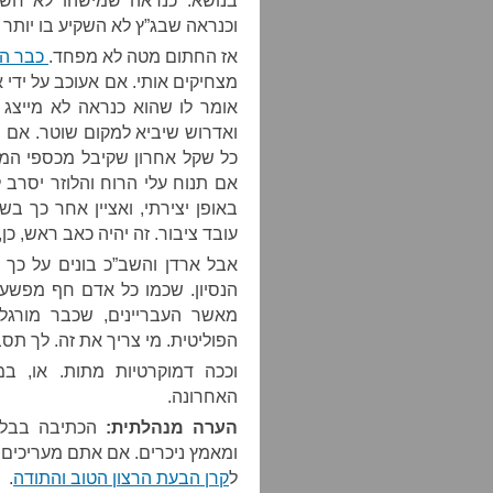
בנושא. כנראה שמישהו לא חשב
וכנראה שבג”ץ לא השקיע בו יותר
אז החתום מטה לא מפחד.
כבר הי
מצחיקים אותי. אם אעוכב על ידי 
אומר לו שהוא כנראה לא מייצג
ואדרוש שיביא למקום שוטר. אם י
כל שקל אחרון שקיבל מכספי המסי
אם תנוח עלי הרוח והלוזר יסרב
באופן יצירתי, ואציין אחר כך ב
עובד ציבור. זה יהיה כאב ראש, 
אבל ארדן והשב”כ בונים על כך 
הנסיון. שכמו כל אדם חף מפשע,
מאשר העבריינים, שכבר מורגל
הפוליטית. מי צריך את זה. לך תס
וככה דמוקרטיות מתות. או, ב
האחרונה.
הערה מנהלתית:
הכתיבה בבלוג
ומאמץ ניכרים. אם אתם מעריכים 
ל
קרן הבעת הרצון הטוב והתודה
.