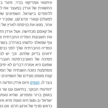
עיתונאי אמריקאי בכיר, פיטר 
החשאית של ארדן במעצר את לאר
ללימודים בישראל. השפיונים ש
למעלה) קנארי פרוג’קט, שסביר ל
אחר, מנעו את כניסתה לארץ של אל
את חשבונות המדיה החברתית שלה
גוף שמאלני כלשהו בארה”ב בשני
המדיה החברתית שלך לפני כניסה
ידועים בדיוק שלהם. וכך יש לנ
תמיכה של האוניברסיטה העברי
שפעם היא אמרה דברים לא יפים ע
מסתמנת כזוכה השנתית של המלג
קצת מאמץ מצידם של השפיונים של א
בצר לו,
הנפיק
היום ארדן הודעה רא
“הודעתי הבוקר, בתיאום עם שר 
באופן ברור ומפורש, שהיא טעת
ישראל וב-bds היא טעו
כראש סניף של ארגון חרם- אנו נ