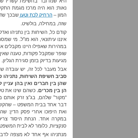
היא שמדובר בחשיפת קשריו של נ
נאות: הוא היה מרכז מגמת התקש
המון –
הרחיק לכת וטען
שבכך שדרו
שזה, במחילה, בולשיט.
קודם כל, השיחות בין נתניהו ואדלסו
איננו עיתונאי, הוא מו”ל. מי שמסת
במהירות שאפילו היינו מקבלים 
שופר שמקבל פקודות, טענה שאין 
מגיעות בדיוק בזמן סגירת הגליון.
אבל מעבר לכל זה, יש עובדה שש
סביב חשיפת השיחות, נתניהו טע
שהן בין חברים ואין בהן עניין 
הן בין מכרים.
כשהם שינו את טעמ
“מקור” שלהם, בג”צ זרק אותם מ
דבר אחד בבית המשפט – שהקשר בי
ואת היפוכו אחרי פסק הדין: שה
במקרה אחד. הנחת היסוד צריכ
סנקציות, כלומר לא לבית המשפט.
מנתניהו אף אחד לא מצפה לדבר 