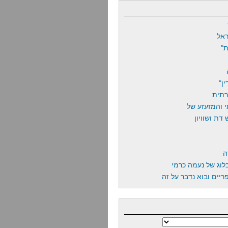
אל
"
ן"
רתית
 והמזעזע של
דת ושוויון
ה
לוג של נעמה כרמי
יים ובוא נדבר על זה