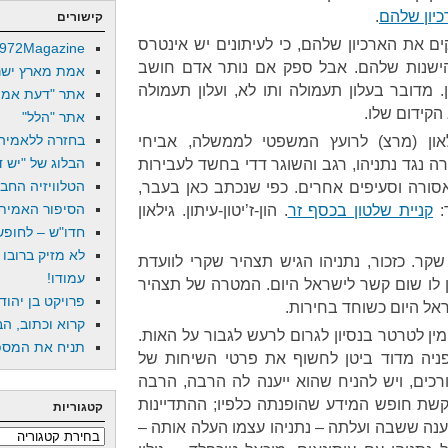
כיון שלהם
.
קישורים
ם את הארכיון שלהם, כי לעיתונים יש אינטרס
972Magazine
הישנות שלהם. אבל ספק אם נותר אדם חושב
אמת מארץ ישר
 מדובר בעלון תעמולה ותו לא, ועלון תעמולה
אתר "דעת אמת
הקידום שלו.
אתר "הלל"
בחזרה ללאמיה
און (מרצ) לרועץ המשפטי לממשלה, אביחי
הבלוג של "יש די
 נגד נתניהו, רגב והשוגר דדי בחשד לעבירות
הטלוויזיה החב
אסורה וסעיפים אחרים. כפי שנכתב כאן בעבר,
הסיפור האמיתי
:
קניית שלטון בכסף זר
. הון-ז’יטון-עיתון. גילאון
חדו"ש – לחופש 
לא מזיק ברובו
קר. כזכור, נתניהו הגיש תצהיר שקרי לוועדת
עמודו!
ן לו שום קשר לישראל היום. המטרה של תצהיר
פרויקט בן יהוד
אל היום כשוחד בחירות.
קרוא וכתוב, הב
ן לטרטר בנסיון לגרום לרעש לגבור על האות.
תניח את המספר
פניה מדוד ביטן לחשוף את פרטי השיחות של
רכים, ויש להניח שהוא ייענה לה הרבה, הרבה
שת חופש המידע שהופנתה כלפיו; ההתדיינות
קטגוריות
ענה ששבה ועלתה – נתניהו עצמו העלה אותה –
קטגוריות