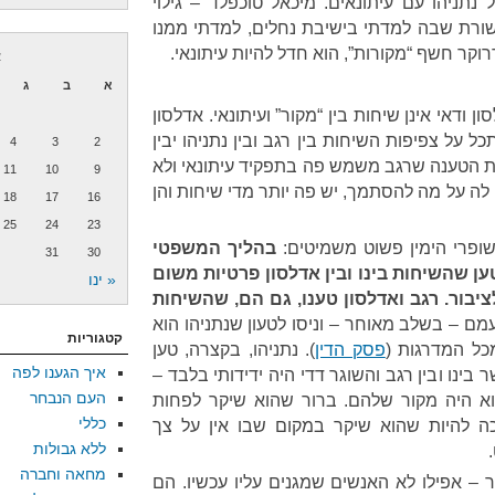
תניהו עם עיתונאים. מיכאל טוכפלד – גילוי
ורת שבה למדתי בישיבת נחלים, למדתי ממנו
קר חשף “מקורות”, הוא חדל להיות עיתונאי.
א
א
ב
ג
ן ודאי אינן שיחות בין “מקור” ועיתונאי. אדלסון
כל על צפיפות השיחות בין רגב ובין נתניהו יבין
4
3
2
את הטענה שרגב משמש פה בתפקיד עיתונאי ולא
11
10
9
לה על מה להסתמך, יש פה יותר מדי שיחות והן
18
17
16
25
24
23
ופרי הימין פשוט משמיטים:
בהליך המשפטי
31
30
ן שהשיחות בינו ובין אדלסון פרטיות משום
« ינו
לציבור. רגב ואדלסון טענו, גם הם, שהשיחות
ם – בשלב מאוחר – וניסו לטעון שנתניהו הוא
קטגוריות
כל המדרגות (
פסק הדין
). נתניהו, בקצרה, טען
איך הגענו לפה
נו ובין רגב והשוגר דדי היה ידידותי בלבד –
העם הנבחר
וא היה מקור שלהם. ברור שהוא שיקר לפחות
כללי
ה להיות שהוא שיקר במקום שבו אין על צך
ללא גבולות
מחאה וחברה
– אפילו לא האנשים שמגנים עליו עכשיו. הם