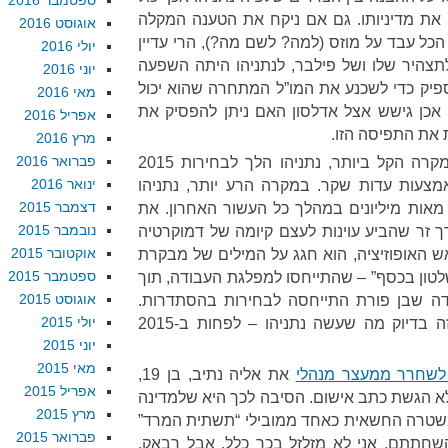
ספטמבר 2016
 את מדיניותו. גם אם ניקח את הטענה המקלה
אוגוסט 2016
הכל עבד על מוזס (למה? לשם מה?), הרי עדיין
יולי 2016
תצהיר שלו ושל פילבר, לנתניהו היתה השפעה
יוני 2016
ספיק כדי לשכנע את המו”ל המתחרה שהוא יכול
מאי 2016
 אכן גישש אצל אדלסון האם ניתן להפסיק את
אפריל 2016
את התפיסה הזו.
מרץ 2016
פברואר 2016
תצהיר שקרי הוא עדות שקר. במקרה הקל ביותר, נתניהו הלך לבחירות 2015
ינואר 2016
צעות עדות שקר. במקרה הרע יותר, נתניהו
דצמבר 2015
אות מיליונים במהלך כל העשור האחרון. את
נובמבר 2015
ך זר שהביע עוינות לעצם קיומה של דמוקרטיה
אוקטובר 2015
ש האופוזיציה, הוא חגג על המילים של מבקרת
ספטמבר 2015
שלטון בכסף” – שהתייחסו למפלגת העבודה, תוך
אוגוסט 2015
דה שבן פורת התייחסה לבחירות בהסתדרות.
יולי 2015
קניית שלטון בכסף, ובכסף זר, זה בדיוק מה שעשה נתניהו – לפחות ב-2015
יוני 2015
מאי 2015
לשחרר ממעצר מנהלי
את אליה נתיב, בן 19,
אפריל 2015
 הגשת כתב אישום. הסיבה לכך היא שלמדינה
מרץ 2015
 המשטרה החשאית כאחד ממובילי “תשתית המרד”
פברואר 2015
שחתתם. אני לא מזלזל בכך כלל, אבל רבאק,