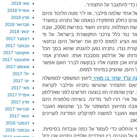
מאי 2018
ות כדי להתגבר על התצהיר.
אפריל 2018
ל אחד שלמה פילבר, אז יו”ר מטה הליכוד והיום
מרץ 2018
ים כחלק מתפקידו כנאמנו של נתניהו במשרד
פברואר 2018
התקשורת. דוד שמרון חשוד בפרשת הצוללות. נתניהו חשוד בפרשת 2000, שבה
ינואר 2018
ור נגד כלל צרכני התקשורת בישראל. על פי
דצמבר 2017
הוא הציע למוזס לרסן את ישראל היום ובתנאי
נובמבר 2017
ורת נגדו. נתניהו טוען להגנתו שהוא בסך הכל
אוקטובר 2017
דותו של אדלסון מסבכת אותו: האחרון אמר
ספטמבר 2017
ניהו אכן פמנה אליו בבקשה לברר האם אפשר
אוגוסט 2017
יום, שהציק במיוחד למוזס.
יולי 2017
ה עו”ד שחר בן מאיר
ליועץ המשפטי לממשלה
יוני 2017
לחקור האם התצהיר שהגישו נתניהו ופילבר לקראת
מאי 2017
יר כוזב. יצוין שהפניה הזו בוצעה חודשים לפני שאדלסון
אפריל 2017
ל ארי הרו לעד מדינה. בשיחה טלפונית היום
מרץ 2017
שובה מהיועץ המשפטי על כך שהנושא הועבר
פברואר 2017
שא הועבר למשנה לפרקליט המדינה לעניינים
ינואר 2017
אט.
דצמבר 2016
 והחלוט כדי לעמוד על כמה עובדות בסיסיות.
נובמבר 2016
 על ההבנה בין הצדדים שלפיה נתניהו אכן יכול