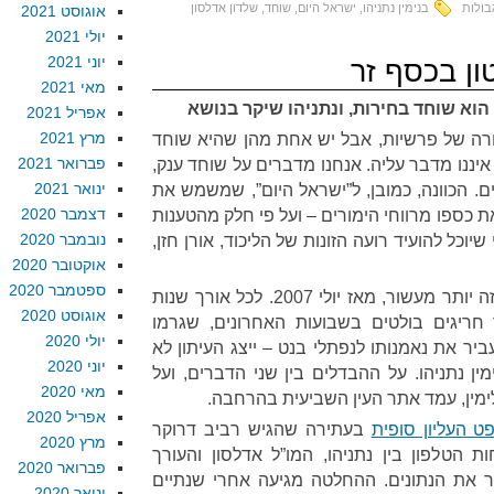
בולות
בנימין נתניהו
,
ישראל היום
,
שוחד
,
שלדון אדלסון
אוגוסט 2021
יולי 2021
יוני 2021
ון בכסף זר
מאי 2021
הוא שוחד בחירות, ונתניהו שיקר בנושא
אפריל 2021
מרץ 2021
ה של פרשיות, אבל יש אחת מהן שהיא שוחד
פברואר 2021
איננו מדבר עליה. אנחנו מדברים על שוחד ענק,
ינואר 2021
ם. הכוונה, כמובן, ל”ישראל היום”, שמשמש את
דצמבר 2020
 כספו מרווחי הימורים – ועל פי חלק מהטענות
נובמבר 2020
 שיוכל להועיד רועה הזונות של הליכוד, אורן חזן,
אוקטובר 2020
ספטמבר 2020
נזכיר. “ישראל היום” יוצא לאור מזה יותר מעשור, מאז יולי 2007. לכל אורך שנות
אוגוסט 2020
 חריגים בולטים בשבועות האחרונים, שגרמו
יולי 2020
ר את נאמנותו לנפתלי בנט – ייצג העיתון לא
יוני 2020
ין נתניהו. על ההבדלים בין שני הדברים, ועל
מאי 2020
לימין, עמד אתר העין השביעית בהרחבה.
אפריל 2020
 העליון סופית
בעתירה שהגיש רביב דרוקר
מרץ 2020
הטלפון בין נתניהו, המו”ל אדלסון והעורך
פברואר 2020
ר את הנתונים. ההחלטה מגיעה אחרי שנתיים
ינואר 2020