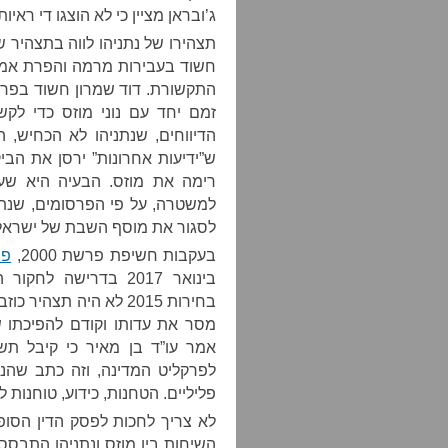
ג’ובראן מציין כי לא הוצגו די ראי
תצהירו של נתניהו לווה בתצהיר ש
חשוד בעבירות מרמה והפרת אמונ
זמם יחד עם נוני מוזס כדי לקש
הדיווחים, שנתניהו לא הכחיש, 
ש”ידיעות אחרונות” ירסן את הביק
רימה את מוזס. הבעיה היא שע
למשטרה, על פי הפרסומים, שנת
לסגור את מוסף השבת של ישראל ה
בעקבות חשיפת פרשת 2000,
פנ
בינואר 2017 בדרישה 
בחירות 2015 לא היה תצה
מסר את עדותו וקודם להפיכתו ש
אמר עו”ד בן מאיר כי קיבל ת
לפרקליט המדינה, וזה כתב שהנו
פליליים. הטחנות, כידוע, טוחנות ל
לא צריך לחכות לפסק הדין הסופי
השיחות בין מוזס ונתניהו התבססו