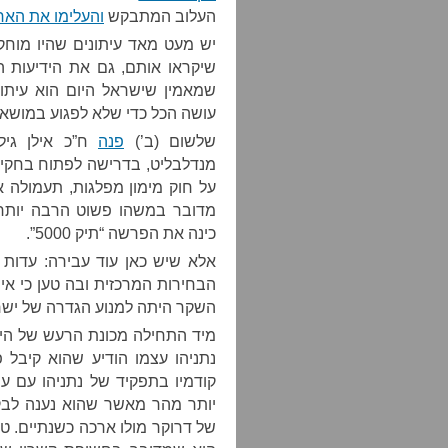
העלוב המתבקש
והעלימו את האר
יש מעט מאד עיתונים שהיו מוחקי
שיקראו אותם, גם את הידיעות 
שמאמין שישראל היום הוא עיתון.
עושה הכל כדי שלא לפגוע במושא 
שלשום (ב’)
פנה
ח”כ אילן גיל
מנדלבליט, בדרישה לפתוח בחקירה
על חוק מימון מפלגות, תעמולה 
מדובר במשהו פשוט הרבה יותר
כינה את הפרשה “תיק 5000”.
אלא שיש כאן עוד עבירה: עדות ש
הבחירות המרכזית ובה טען כי אי
השקר היתה למנוע הגדרה של ישר
מיד התחילה מכונת הרעש של הימי
נתניהו עצמו הודיע שהוא קיבל 
קודמיו בתפקיד של נתניהו עם עו
יותר מהר מאשר שהוא נענה לבק
של דרוקר מולו ארכה כשנתיים. ט