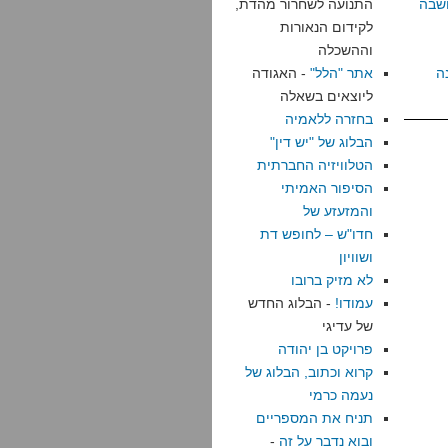
שבה
התנועה לשחרור מהדת,
לקידום הנאורות
וההשכלה
ה
אתר "הלל"
- האגודה
ליוצאים בשאלה
בחזרה ללאמיה
הבלוג של "יש דין"
הטלוויזיה החברתית
הסיפור האמיתי
והמזעזע של
חדו"ש – לחופש דת
ושוויון
לא מזיק ברובו
עמודו!
- הבלוג החדש
של עדיגי
פרויקט בן יהודה
קרוא וכתוב, הבלוג של
נעמה כרמי
תניח את המספריים
ובוא נדבר על זה
-