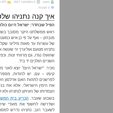
yossi
6 בספטמבר 2017
ללא ג
3 תגובות
איך קנה נתניהו שלט
הפיל שבחדר: ישראל היום כולו 
ראש ממשלתנו היקר מסובך בשור
מובהק – ואף על פי כן איש כמעט 
של עשרות עד מאות מיליוני שקלי
נתניהו מטעם אוליגרך זר שעשה את
שהועלו נגדו, גם מרווחי זנות. וכפי
השניים הולכים יד ביד.
קיומו – עם, יש להודות, מספר
לפרשנים לתהות האם אדלסון העבי
את הימין הישראלי, אלא את בנימ
הצמדותו של העיתון לנתניהו ולא 
בשבוע שעבר,
הכריע בית המשפט
ושדרשה לחשוף את מועדי שיחות 
לשעבר רגב. נתניהו נדרש למסו