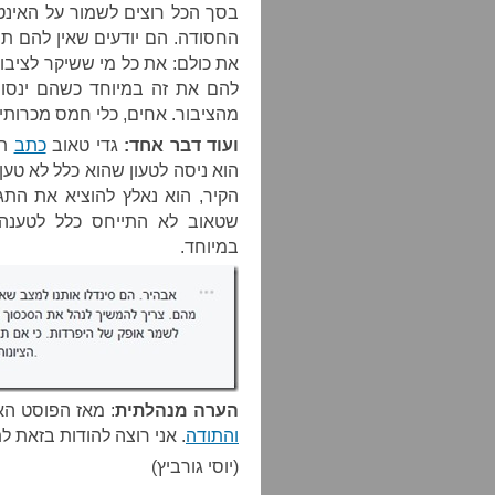
בסך הכל רוצים לשמור על האינט
החסודה. הם יודעים שאין להם תחל
את כולם: את כל מי ששיקר לציבור
להם את זה במיוחד כשהם ינסו 
מהציבור. אחים, כלי חמס מכרותי
ועוד דבר אחד:
גדי טאוב
כתב
תג
הוא ניסה לטעון שהוא כלל לא טע
הקיר, הוא נאלץ להוציא את התג
שטאוב לא התייחס כלל לטענה 
במיוחד.
הערה מנהלתית
: מאז הפוסט ה
והתודה
. אני רוצה להודות בזאת ל
(יוסי גורביץ)