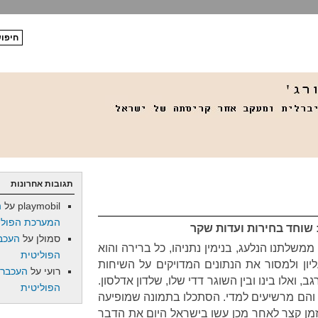
תגובות אחרונות
playmobil
על
ה
המערכת הפולי
 שוחד בחירות ועדות שקר
סמולן
על
העכב
שלתנו הנלעג, בנימין נתניהו, כל ברירה והוא
הפוליטית
יון ולמסור את הנתונים המדויקים על השיחות
רועי
על
העכברו
גב, ואלו בינו ובין השוגר דדי שלו, שלדון אדלסון.
הפוליטית
 והם מרשיעים למדי. הסתכלו בתמונה שמופיעה
זמן קצר לאחר מכן עשו בישראל היום את הדבר