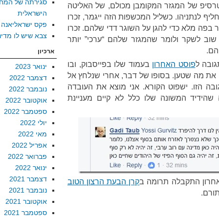
סגירתה של המח
רסיפ של המגזר המקומבן מכולם, של האליטה
הישראלית
יף לנתניהו. כשליל המכשפות הזה ייגמר, זכרו
פקס ישראליאנה
 בפה מלא כדי להגן על השוגר דדי שלהם. זכרו
צבא שיש לו מדינ
שוב לשקר ולומר שהמגזר שלהם “ערכי” יותר
הם.
ארכיון
ובה ל
פוסט האחרון
בעמוד שלו בפייסבוק, ובו
ינואר 2023
ן את מה שטען. בסופו של דבר, אחרי שנלחץ אל
דצמבר 2022
ובה הזו. ישפוט הקורא. אני מוצא את העובדה
נובמבר 2022
שהידיד המשונה שלו כלל לא קיים מעניינת
אוקטובר 2022
ספטמבר 2022
יולי 2022
מאי 2022
אפריל 2022
פברואר 2022
ינואר 2022
דצמבר 2021
אחרון התקבלה תרומה ב
קרן הבעת הרצון הטוב
נובמבר 2021
תורם.
אוקטובר 2021
ספטמבר 2021