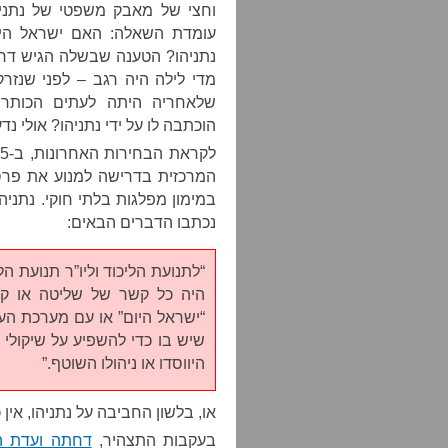
וחצי של מאבק משפטי של נתניה
עומדת השאלה: האם ישראל היום
נתניהו? הטענה שבשלה הגיש דרו
מדי לילה היה רגב – לפני שנזרק
שלאחריה היתה לעתים הכותר
הוכתבה לו על ידי נתניהו? אולי נד
המרכזית בדרישה למנוע את פרס
במימון מפלגות בלתי חוקי. נתניהו
נכתבו הדברים הבאים:
“לתנועת הליכוד וליו”ר תנועת ה
היה כל קשר של שליטה או קשר
“ישראל היום” או עם מערכת העית
שיש בו כדי להשפיע על שיקולי ה
היווסדו או ניהולו השוטף.”
או, בלשון החביבה על נתניהו, אין 
בעקבות התצהיר,
דחתה ועדת ה