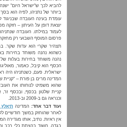
להביא לכך ש”ישראל היום” ישנה
ביותר של נתניהו, לפיה הוא בסך 
עומדת בעינה העובדה שבניגוד ל
יוצאת דופן על העיתון – חזקה מ
לעמוד במילתו. העובדה שנתניהו
פרסום המוסף השבועי רק מחזקת 
כשהוא נהנה משוחד בחירות באמ
נהנה משוחד בחירות בעלות של מ
הכסף הוא קיבל, כאמור, מאוליגר
ישראלית. פעם, כשנתניהו היה רא
המדינה מרים בן פורת – “קניית 
שהוא משמיט לנוחותו את העוב
וכנראה גם ב-2009 וב-2013.
ועוד דבר אחד:
המדינה
תיאלץ 
לאחר שהוחזק במשך חודשיים ללא
אין ראיות. נתיב, אותו מגדירה
בגדה, חשוד בהצתת כלי רכב וה