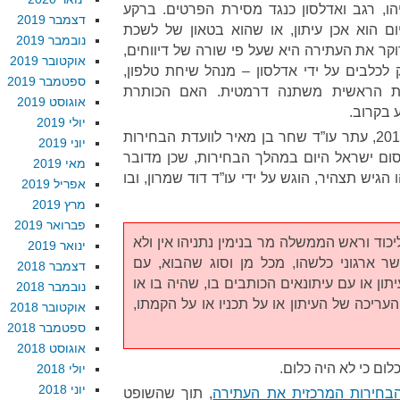
ו, רגב ואדלסון כנגד מסירת הפרטים. ברקע
דצמבר 2019
 הוא אכן עיתון, או שהוא בטאון של לשכת
נובמבר 2019
קר את העתירה היא שעל פי שורה של דיווחים,
אוקטובר 2019
 לכלבים על ידי אדלסון – מנהל שיחת טלפון,
ספטמבר 2019
ת הראשית משתנה דרמטית. האם הכותרת
אוגוסט 2019
ע בקרוב.
יולי 2019
לקראת הבחירות האחרונות, ב-2015, עתר עו”ד שחר בן מאיר לוועדת הבחירות
יוני 2019
ום ישראל היום במהלך הבחירות, שכן מדובר
מאי 2019
 הגיש תצהיר, הוגש על ידי עו”ד דוד שמרון, ובו
אפריל 2019
מרץ 2019
פברואר 2019
ליכוד וראש הממשלה מר בנימין נתניהו אין ולא
ינואר 2019
 ארגוני כלשהו, מכל מן וסוג שהבוא, עם
דצמבר 2018
ון או עם עיתונאים הכותבים בו, שהיה בו או
נובמבר 2018
עריכה של העיתון או על תכניו או על הקמתו,
אוקטובר 2018
ספטמבר 2018
אוגוסט 2018
כלום כי לא היה כלום.
יולי 2018
יוני 2018
בחירות המרכזית את העתירה
, תוך שהשופט