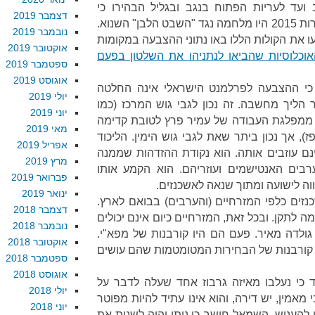
ועד לעריות הפתוח בנגב ובגליל הבהירו כי
דצמבר 2019
מבחינתו של הציבור המזרחי בחירות 2015 היו מלחמה נגד "השבט הלבן" השנוא.
נובמבר 2019
 את הקולות הללו באו נתוני ההצבעה במקומות
אוקטובר 2019
אוכלוסיות שהביאו לנתניהו את השלטון בפעם
ספטמבר 2019
אוגוסט 2019
 כי ההצבעה לפרלמנט הישראלי אינה החלטה
יולי 2019
 הליך מחשבה. זה נכון לגבי גוש המרכז (כמו
יוני 2019
ממפלגת העבודה של עמיר פרץ לטובת קדימה
מאי 2019
, אך נכון ביתר שאת לגבי גוש הימין. הליכוד
אפריל 2019
נם עוזבים אותה. הוא נקודת ההזדהות שממנה
מרץ 2019
רבים האנטישמים ועוזריהם. הוא הקמע אותו
פברואר 2019
ה לישועה ומתוך שנאה לאשכנזים.
ינואר 2019
נזים כלפי המזרחיים (והערבים) בבואם לארץ.
דצמבר 2018
ה לתקן. ובכל זאת, המזרחיים כיום אינם יכולים
נובמבר 2018
לדה מאיר. פעם הם היו קורבנות של מפא"י.
אוקטובר 2018
 קורבנות של הבחירות המטומטמות שהם עושים
ספטמבר 2018
אוגוסט 2018
 כי נעלבו מאיזה גרבוז אחד שעלה לדבר על
יולי 2018
 מאמין, יש דירה, והוא אינו עתיד להיות מפוטר
יוני 2018
להעניש. השמאל חושב כי ניתן יהיה לשנות את