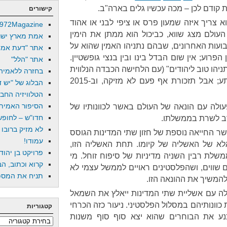
ת קודם לכן – מכה עכשיו גלים בארה"ב.
קישורים
וא צריך איזה שמעון פרס או ציפי לבני או אהוד
972Magazine
העולם מצג שווא, כביכול הוא ממתן את הימין
אמת מארץ ישר
בועות האחרונים, שבהם נתניהו האמין שהוא על
אתר "דעת אמת
הפרוע; אין שום הבדל בינו ובין בנצי גופשטיין.
אתר "הלל"
שזוכר את 1996 ואת "נתניהו טוב ליהודים" (עם הלחישה הכבדה הנלווית
בחזרה ללאמיה
של "פרס טוב לערבים") לא יופתע; אבל תזכורת אף פעם לא מזיקה, וב-2015
הבלוג של "יש די
הטלוויזיה החב
הסיפור האמיתי
לה עם הונאה של העולם באשר לכוונותיו של
חדו"ש – לחופש 
רב לשרת בממשלתו.
לא מזיק ברובו
שר החייאה נוספת של חזון שתי המדינות הגוסס
עמודו!
לא של האשליה של קיומו. תחת האשליה הזו,
פרויקט בן יהוד
שלת רבין השניה מדיניות של סיפוח זוחל. מי
קרוא וכתוב, הב
 שווים, ושהפלסטינים ראויים לממשל עצמי לא
תניח את המספר
להמשיך את ההונאה הזו.
ה עם אשליית שתי המדינות ייאלץ את השמאל
ונותיהם במסלול הפלסטיני. ניעור כזה הכרחי
קטגוריות
ע את הבוחרים שהוא יצא סוף סוף משנות
קטגוריות