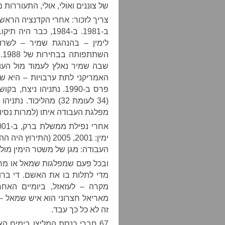
של צוננים ואולי, אולי, התעוררו
צריך לזכור: אחרי הקדנציה הראשונ
ב-1981. ב-1984, כ
לימין – בהנהגת שמיר – לשרו
שבה שמיר נאלץ לעמוד מול העול
האמריקני לתת ערבויות – היא ש
מפלגת העבודה איתו (למרות נסיו
העבודה: מגן של משטר הימין מול 
ובכל פעם שמפלגות שמאל או מרכז
מדי לתלות בו את האשם. די ברו
מקרה – לעזאזל, ביומיים האחר
מאריאל חצרוני הוא איש שמאל – א
זה לא כל כך עבד.
67 חברי כנסת המליצו בימים ה