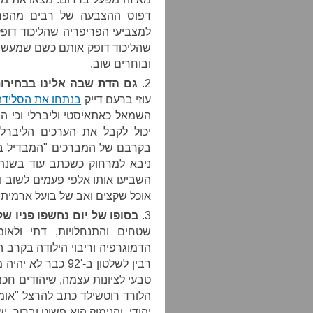
דפוס ההצבעה של רבים מהפרי
למצביעי הפריפריה שהליכוד דופק
שהליכוד דופק אותם כשם שמעשן יו
ובוחרים שוב.
2.
גם הדת שבה אלינו בבחירות
עוזי ברעם דייק
בנתחו את הסליד
השמאל כאתאיסטי וליברלי וכי הצ
יכול לקבל את הערכים הליברליי
בקרבם של המברכים "המבדיל בין
השביעו אותו אלפי פעמים לשוב ול
אוכל שקצים ואב של בועל ארמית.
3.
בסופו של יום נחשפו פניו של
שטחים והתנחלויות, דתי ולא
הדמוגרפיה וריבוי הילודה בקרב 
רבין לשלטון ב-'92 
טבעי לציונות עצמה, שיהודים חכ
הלורד רוטשילד כתב להרצל "אומר
יהודי, והנימוק הוא פשוט וברור. 