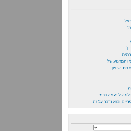
אל
"
ן"
רתית
 והמזעזע של
דת ושוויון
ה
לוג של נעמה כרמי
יים ובוא נדבר על זה