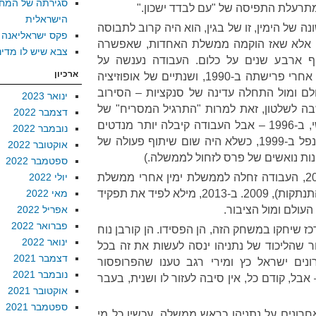
סגירתה של המח
ת מתרעלת התפיסה של "עם לבדד ישכון."
הישראלית
ה של הימין, זו של בגין, הוא היה קרוב לתבוסה
פקס ישראליאנה
בר היה תיקו. אלא שאז הוקמה ממשלת האחדות, שאפשרה
צבא שיש לו מדינ
ף ארבע שנים על כלום. העבודה נענשה על
ארכיון
השתתפותה בבחירות של 1988. אחרי פרישתה ב-1990, ושנתיים של אופוזיציה
ם ומול התחלה עדינה של סנקציות – הסירוב
ינואר 2023
בה לשלטון, זאת למרות "התרגיל המסריח" של
דצמבר 2022
פרס ב-1990. נתניהו ניצח, בקושי, ב-1996 – אבל העבודה קיבלה יותר מנדטים
נובמבר 2022
(34 לעומת 32) מהליכוד. נתניהו נפל ב-1999, כשלא היה שום שיתוף פעולה של
אוקטובר 2022
נות נואשים של פרס לזחול לממשלה.)
ספטמבר 2022
אחרי נפילת ממשלת ברק, ב-2001, העבודה זחלה לממשלת ימין אחרי ממשלת
יולי 2022
ימין: 2001, 2005 (התירוץ היה ההתנתקות), 2009. ב-2013, מילא לפיד את תפקיד
מאי 2022
העולם ומול הציבור.
אפריל 2022
פברואר 2022
 שיחקו במשחק הזה, הן הפסידו. הן קורבן נוח
ינואר 2022
ר שהליכוד של נתניהו ינסה לעשות את זה בכל
דצמבר 2021
ונים ישראל כץ ומירי רגב טענו שהפרופסור
נובמבר 2021
בל, קודם כל, אין סיבה לעזור לו ושנית, בעבר
אוקטובר 2021
ספטמבר 2021
אחרונים על נתניהו כראש ממשלה. עכשיו כל מי