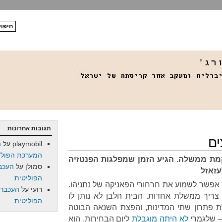
תגובות אחרונות
ים
playmobil
על
ה
המערכת הפולי
מת ממשלה. הגיע הזמן שמפלגות הפנטזיה
סמולן
על
העכב
עזאזל
הפוליטית
אפשר לשמוע את חרחורי הפאניקה של נתניהו.
רועי
על
העכברו
צריך ממשלת אחדות. הבית הלבן לא נותן לו
הפוליטית
 פתרון שתי המדינות, והפצת השנאה הבוטה
– שלגמרי
לא
היתה
מוגבלת
ליום הבחירות, הוא