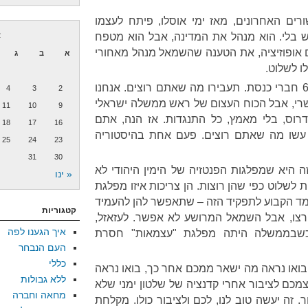
רים האחרונים, מאז ימי אוסלו, פיתח לעצמו
ש בלי. הוא מנהל את המדינה, אבל הוא מטפח
א
אופוזיציה, את הטענה שהשמאל מנהל מאחורי
א
ב
ג
ו לשלוט.
אז הנה, שלטו. יש לכם רוב של 67 חברי כנסת. תעבירו מה שאתם רוצים. אנחנו
4
3
2
רי, אבל הכוח העצום של ראש ממשלה ישראלי
11
10
9
רוס, בלי מאמץ, כל התנגדות. אז הנה, אתם
18
17
16
. עשו מה שאתם רוצים. פעם אחת בהיסטוריה
25
24
23
31
30
היא שמפלגות הפנטזיה של הימין היהודי לא
« ינו
 לשלוט כפי שהן רוצות. הן צריכות איזו מפלגת
ד הקבוע לתפקיד הזה – שתאפשר להן להעמיד
קטגוריות
רצו, אבל השמאל המרושע לא אפשר. לעזאזל,
איך הגענו לפה
ה כשבממשלה היתה מפלגת "עצמאות" חסרת
העם הנבחר
כללי
 בואו נראה מה ישאר ממכם אחר כך, בואו נראה
ללא גבולות
מכם לציבור אחרי קדנציה של שלטון ימני שלא
מחאה וחברה
 זה יעשה טוב לנו, לכם ולציבור כולו. מקלחת