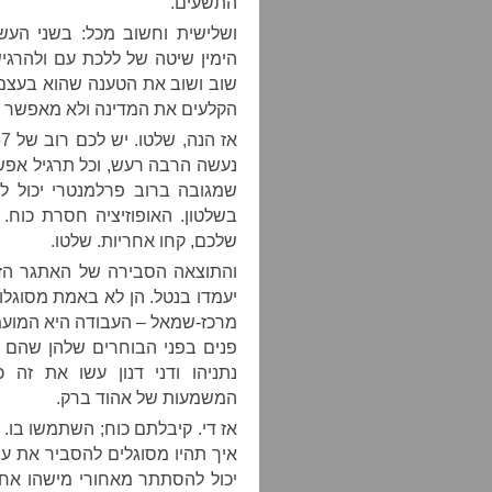
התשעים.
ושלישית וחשוב מכל: בשני העשו
הימין שיטה של ללכת עם ולהרגי
שוב ושוב את הטענה שהוא בעצם 
הקלעים את המדינה ולא מאפשר ל
נעשה הרבה רעש, וכל תרגיל אפש
שמגובה ברוב פרלמנטרי יכול לד
בשלטון. האופוזיציה חסרת כוח
שלכם, קחו אחריות. שלטו.
והתוצאה הסבירה של האתגר הזה 
יעמדו בנטל. הן לא באמת מסוגלות
מרכז-שמאל – העבודה היא המועמ
פנים בפני הבוחרים שלהן שהם 
נתניהו ודני דנון עשו את ז
המשמעות של אהוד ברק.
אז די. קיבלתם כוח; השתמשו בו.
איך תהיו מסוגלים להסביר את עצ
יכול להסתתר מאחורי מישהו אחר.