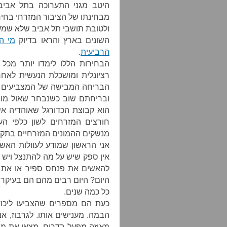
היטב מגני התערוכה בתל אביב 
ולטובת תושבי תל אביב שלא שמעו
השונים בארץ והראו בדיוק
מי ה
הרביעית
.
הבחירות הללו לימדו יותר מכל
רציונלית ומושכלת הנעשית לאחר
הבריחה המבישה של המצביעים 
ובריחתם שוב כשנבחר שאול מופז)
הוא קבוצת הכדורגל שאוהדיה אי
חורצים המזרחים לשון כלפי הע
מנשקים ההמונים המזרחיים בתקוו
אני הראשון שמודע לעוולות האשכ
אין ספק שיש על מה להתנצל ויש מ
להאשים את פנחס ספיר או את גו
היום? היום רבים מהם הם בעיקר
כל כמה שנים.
כעת הם מספרים שהצביעו ליכוד
הבמה. מענישים אותו. לגרבוז, אני
מאיזה מפעל בדרום. מצאו את מי 