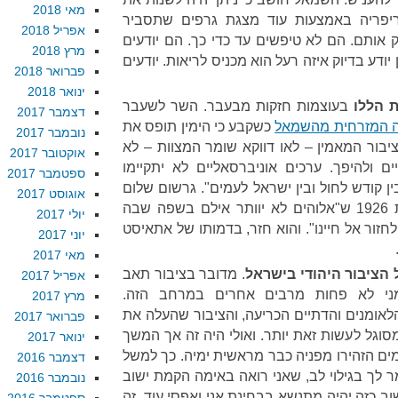
מאי 2018
פריה באמצעות עוד מצגת גרפים שתסביר
אפריל 2018
 אותם. הם לא טיפשים עד כדי כך. הם יודעים
מרץ 2018
דע בדיוק איזה רעל הוא מכניס לריאות. יודעים
פברואר 2018
ינואר 2018
 הללו
בעוצמות חזקות מבעבר. השר לשעבר
דצמבר 2017
ה המזרחית מהשמאל
כשקבע כי הימין תופס את
נובמבר 2017
יבור המאמין – לאו דווקא שומר המצוות – לא
אוקטובר 2017
ם ולהיפך. ערכים אוניברסאליים לא יתקיימו
ספטמבר 2017
 קודש לחול ובין ישראל לעמים". גרשום שלום
אוגוסט 2017
ניבא למרחוק כשכתב עוד בשנת 1926 ש"אלוהים לא יוותר אילם בשפה שבה
יולי 2017
חזור אל חיינו". והוא חזר, בדמותו של אתאיסט
יוני 2017
מאי 2017
 הציבור היהודי בישראל
. מדובר בציבור תאב
אפריל 2017
ומני לא פחות מרבים אחרים במרחב הזה.
מרץ 2017
הלאומנים והדתיים הכריעה, והציבור שהעלה את
פברואר 2017
כבר לא יהיה מסוגל לעשות זאת יותר. ואולי היה זה אך המשך
ינואר 2017
מים הזהירו מפניה כבר מראשית ימיה. כך למשל
דצמבר 2016
 לך בגילוי לב, שאני רואה באימה הקמת ישוב
נובמבר 2016
ישוב כזה יהיה מתנשא בבחינת אני ואפסי עוד. זה