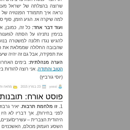
שרוצה בהצלתה של ישראל מעצמ
נראה איך תתמודד הפנטזיה של הי
למה שיקרה אז. הגיע הזמן, סוף סו
ועוד דבר אחד:
כל זה, כמובן, א
בנימין נתניהו על הסתה לגזענ
להגיש נגדו תלונה למשטרה בנוש
שהבובה החלולה שממלאת את תפ
את תפקידה, אבל גם זה יהיה שיעו
הערה מנהלתית:
בימים האחרו
הטוב והתודה
. אני רוצה להודות ב
(יוסי גורביץ)
yossi
23 במרץ 2015
מחאה וח
פוסט אורח: תובנות
1.
זו מלחמת תרבות.
יאיר גרבוז
לפני בחירות), אך דבריו לא הי
היהודית הצברית – עשירים/עניים, 
השסע העמוק מכולם, האשכנזים מ