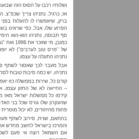
ושלוחיו רכבו על הסוס הזה שבועו
אז, כרגיל, נתניהו צריך שכפ"צ. ה
ברק, שיאפשרו לו להעלות בפני 
הפרוע שלו. אבל, כפי שראינו בש
סף תבוסה, נתניהו הוא-הוא הימין 
כמובן, מי 
נתניהו התעלה על עצמו.
אבל מעבר לכך שאסור לשתף פעו
נתניהו, יש כמה סיבות טובות לס
קודם כל, שירות בממשלה כזו יאפ
– החייאה לא של החזון עצמו, א
קידמו כל ממשלות ישראל מאז ממ
שהעקרון שלו גורס שכל בני האדם
פחות מהיהודים, לא יכול מוסרית 
בהתאם, שנית, סירוב לשתף פעול
והמרכז בישראל לחשב מחדש את כו
אם השמאל רוצה אי פעם לשכנ