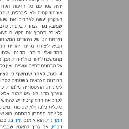
יהיה גטו עם כל הדעות הקדומ
אורתודוקסית ולא ליברלית, שתב
העיקרון 'עשה לאחרים את שנעשה 
שנאבק נגד הצהרת בלפור, כתב
"לא רק תחריף את הקשיים העומד
חירויותיהם של היהודים המשוחר
תביא ליצירת מדינה יהודית ה
המדיוואלי ביותר; מדינה שכת
מתמשכת ליהודים וליהדות. אכן, 
על מבחנים דתיים וגזעיים; ואין כ
4.
כעת, לאחר שנחשף כי הציב
הרודנות הצבאית בשטחים לסחוט 
לימונדה. ההיסטוריה מלמדת כי
וטירוף מדיני לא יצאו ממנה, אל
לקרב את הדמוקרטיה יש להחיש א
כלכלית בלבד ולא שפיכות דמים כ
קל יותר. הפתרון המסתמן הוא של
המדינות
. הוא אומנם
חזר בו
, בב
דבריו
, אך צריך להאמין שבבירו