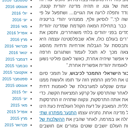
ספטמבר 2016
ות של גטו. זו תהיה מדינה יהודית קטנה,
אוגוסט 2016
ודד ותפלה לרעה את הגויים… ושתפעל על פי
יולי 2016
לך.'" לוסיאן וולף, ממנהיגי יהודי בריטניה
יוני 2016
 כבר בתחילת המאה הקודמת שמדינה יהודית
מאי 2016
ים בפני יהודים בלתי משוחררים, ותסכן את
אפריל 2016
רים בעולם כולו, אלא שבפלסטינה עצמה היא
מרץ 2016
מתבססת על הגבלות אזרחיות ודתיות מהסוג
פברואר 2016
וצאה מכך לא תוכל לעמוד ושתגרום חרפה
ינואר 2016
אי אפשר שיהיה אחרת, כאשר לאום פוליטי נשען
דצמבר 2015
ל לאומיות יהודית אפשרית אחרת."
נובמבר 2015
אוקטובר 2015
ור הישראלי התמכר לכיבוש
, על תומכי סיום
ספטמבר 2015
את הלימון החמוץ הזה עד תומו ולעשות ממנו
אוגוסט 2015
 עמים שנקלעו למערבולת של לאומנות דתית
יולי 2015
א לאחר שהתרסקו על קרקע המציאות הקשה. כדי
יוני 2015
ת אותה התרסקות, ונקווה שתהיה זו התרסקות
מאי 2015
ללית. המאבק על דעת הקהל העולמית כעת הינו
אפריל 2015
 מדינה אחת. נתניהו עצמו
התנער מפתרון שתי
מרץ 2015
הלה או במרמה, לאחר שהבין את
ההשלכות של
פברואר 2015
ת העולם יושבים שוטים גמורים אם חושבים