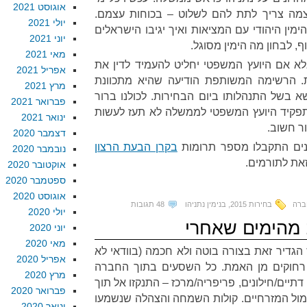
אוגוסט 2021
ה צריך לתת להם לשלוט – בכוחות עצמם.
יולי 2021
מין היהודי עם המציאות ואיך יגיבו הישראלים
יוני 2021
ף, לבחון מה הימין מסוגל.
מאי 2021
לא אם היועץ המשפטי יחליט להעמיד לדין את
אפריל 2021
ות. הרשימה המשותפת הודיעה שהיא מתכוונת
מרץ 2021
א בשל התנהלותו ביום הבחירות. לכולנו ברור
פברואר 2021
קיד היועץ המשפטי לממשלה לא תעז לעשות
ינואר 2021
ר חשוב.
דצמבר 2020
נים התקבלו מספר תרומות
בקרן הבעת הרצון
נובמבר 2020
זאת לתורמים.
אוקטובר 2020
ספטמבר 2020
אוגוסט 2020
ברה
בחירות 2015
,
בנימין נתניהו
48 תגובות
יולי 2020
 מהימים שאחרי
יוני 2020
מאי 2020
 הגדיר זאת בצורה בוטה ולא חכמה (בוודאי לא
אפריל 2020
ו רחוקים מן האמת. כל השסעים בתוך החברה
מרץ 2020
דתיים/חילונים, פריפריה/מרכז – התנקזו אל תוך
פברואר 2020
ול המזרחיים. קולות השמחה והצהלה שנשמעו
ינואר 2020