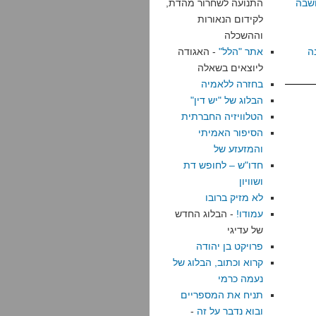
שבה
התנועה לשחרור מהדת,
לקידום הנאורות
וההשכלה
ה
אתר "הלל"
- האגודה
ליוצאים בשאלה
בחזרה ללאמיה
הבלוג של "יש דין"
הטלוויזיה החברתית
הסיפור האמיתי
והמזעזע של
חדו"ש – לחופש דת
ושוויון
לא מזיק ברובו
עמודו!
- הבלוג החדש
של עדיגי
פרויקט בן יהודה
קרוא וכתוב, הבלוג של
נעמה כרמי
תניח את המספריים
ובוא נדבר על זה
-