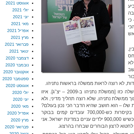
אוגוסט 2021
יע
יולי 2021
בה
יוני 2021
כי
מאי 2021
כי
אפריל 2021
אש
מרץ 2021
פברואר 2021
ן,
ינואר 2021
חס
דצמבר 2020
לא
נובמבר 2020
שב
אוקטובר 2020
ור
ספטמבר 2020
ות, לא רוצה לראות ממשלה בראשות נתניהו.
אוגוסט 2020
"בוז'י כבר היה שר הרווחה בממשלה כזו [ממשלת נתניהו ב-2009 – יצ"ג]. איזו
יולי 2020
ך ממשלת נתניהו, שלא רוצה תהליך מדיני, ולא
יוני 2020
שלו – הוא חושב שהיא הדבר הכי נכון בעולם?
מאי 2020
ועם ראש ממשלה נהנתן, שחי בקיסרות כש-700,000 עובדים קמים בבוקר
אפריל 2020
וחוזרים הביתה מתחת לקו העוני; כשיש 900,000 ילדים עניים במדינת ישראל. אני
מרץ 2020
חטוא לרצון הבוחרים שבחרו בהרצוג.
פברואר 2020
ינואר 2020