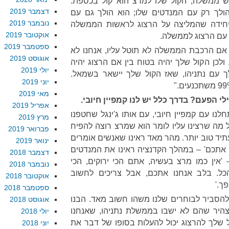
אש ממשלה, הקול שלו למרצ הוא קול בכספת.
דצמבר 2019
הולך רק עם המנדטים שלו; הוא הולך גם עם
נובמבר 2019
חידה שהמליצה על הרצוג לראשות הממשלה
אוקטובר 2019
 עם הרצוג לממשלה.
ספטמבר 2019
אם הרכבת הממשלה לא תוטל עליו, אנחנו לא
אוגוסט 2019
ולכן הקול שלך יהיה בטוח בין אם הרצוג יהיה
יולי 2019
ך עם נתניהו, שאז הקול שלך יישאר בשמאל.
יוני 2019
מאי 2019
י הפעם? בדרך כלל יש לנו קמפיין חיובי.
אפריל 2019
לנו עם קמפיין חיובי, עם אותו ג'ינגל שחטפנו
מרץ 2019
 מה שרצינו עליו לומר הוא שמרצ רוצה להפיח
פברואר 2019
תיד טוב יותר. מהר מאד ראינו שאנשים אומרים
ינואר 2019
ם אתכם' – במהלך הקדנציה ראינו את המנדטים
דצמבר 2018
אין כמו מרצ בעשיה, אתם הכי ירוקים, הכי
נובמבר 2018
הכל. בלב אנחנו אתכם, אבל צריכים לחשוב
אוקטובר 2018
ך.'
ספטמבר 2018
 להסביר לבוחרים שלנו משהו חשוב מאד. הבנו
אוגוסט 2018
צהיר שהם לא ישבו בממשלת נתניהו, שאנחנו
יולי 2018
ל שלך להרצוג יכול להעלות בסופו של דבר את
יוני 2018