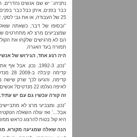
נתניהו.' יש שם אנשים נהדרים. ה
25 של העבודה, או את גבי לסקי, אבי דבוש ומוסי רז. זו השאלה.
"ובסופו של דבר, כשאתה שואל
שמצביעים מרצ לא מתחרטים שהם
הם לא מרגישים שלקחו את הקול 
תמורה בעד האגרה.
היה רגע אחד, הגירוש של אנשי
"נכון. 1992-3. נכון. 
קדימה, והגיעו לכך שרק שישה 
לאיפה נעלמו 22 מנדטים? אנשים התביישו לומר שהם הצביעו לקדימה."
זה קורה עכשיו גם עם יש עתיד.
"נכון. ומצביעי מרצ לא מתביישי
אבל…' ואז עולה השאלה הטקטית.
היא קול בטוח להרצוג כראש ממשלה
הנה שאלה שמגיעה מקורא. מה 