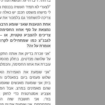
ברחתי: דיברתי על הנושא המדיני, 
"לצערי לא תמיד העשיה בכנסת מ
לי מישהו משפט חכם: יש כאלה שמ
צריכה להשתפר גם בלמכור את עצ
אחת הטענות שאני שומע הרבה 
נמצאת על סף אחוז החסימה. י
צריכים להצביע טקטית, או –
לגבנ"צ כמו שמתחילים לקרו
אומרת על זה?
"אני זוכרת בדיוק את אותה התקופ
על שלושה מנדטים, בחלק מהסקרי
עוברת את אחוז החסימה, והכפלנו
"אני שומעת את האמירות הא
שלוש פעמים ביום בפאנלים וחו
בית; אני שומעת מאנשים שאומר
שהם מאמינים במרצ, אבל הפ
אצביע אסטרטגית כדי לחזק 
בוז'י. אני חושבת שזה הו
ומתמסמס. אני שומעת את זה פח