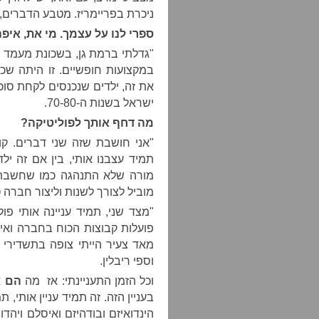
ניכרת בפריימריז. מטבע הדברים, א
ספרי לנו על עצמך. מי את, איפ
"גדלתי ברמת גן, בשכונת מעמד ב
במקצועות חופשיים. זו היתה שכ
את זה, ילדים שנכנסים לקחת סוכ
ישראל בשנות ה-70-80.
מה דחף אותך לפוליטיקה
?
"אני חושבת שזה שני דברים. קו
תמיד עצבנו אותי, בין אם זה יל
מורה שלא התנהגה כמו שחשבתי 
מוביל לצורך לשנות וליצור חברה ט
"מצד שני, תמיד עניינה אותי פול
פועלות קבוצות הכוח בחברה ואיך
מאד צעיר הייתי צופה בתשדירי 
וספי ריבלין.
וכל הזמן התעניינתי: אז מה
הם
א
בעניין הזה. זה תמיד עניין אותי,
הינדואיזם ובודהיזם ואיסלם ויהד