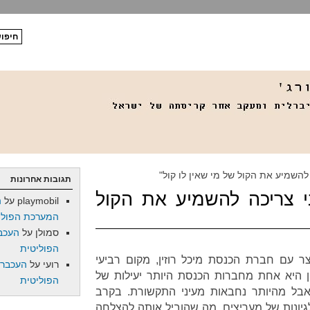
להשמיע את הקול של מי שאין לו קול"
תגובות אחרונות
י צריכה להשמיע את הקול
playmobil
על
ה
המערכת הפולי
סמולן
על
העכב
הפוליטית
ר עם חברת הכנסת מיכל רוזין, מקום רביעי
רועי
על
העכברו
מרצ לכנסת ה-20. רוזין היא אחת מחברות הכנסת היותר יעילות של
הפוליטית
 אבל מהיותר נחבאות מעיני התקשורת. בקרב
לגיונות של מעריצים, מה שהוביל אותה להצלחה