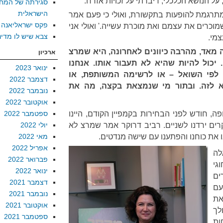
על הנושא הכלכלי, דיברתי על זכויות אזרח.
סגירתה של המח
הישראלית
תרגמת להופעות בתקשורת, ואולי כי פעם אמר
פקס ישראליאנה
וכרים את עצמם ואת מוכרת עשייה.' ואולי אני
צבא שיש לו מדינ
מי.
מאד, מהרבה כיוונים לאחרונה, היא שמרצ
ארכיון
כול להיות שהיא לא תעבור אותו. אנחנו
ינואר 2023
 לפי השואל – או לרשימה המשותפת, או
דצמבר 2022
א לזה. ובתור מי שנמצאת בקצה, מה את
נובמבר 2022
אוקטובר 2022
ה, חודש לפני הבחירות בקמפיין הקודם, היינו
ספטמבר 2022
ם ירדנו לשניים. רביב דרוקר אמר שמרצ לא
יולי 2022
 את כוחנו והפתענו עם שישה מנדטים.
מאי 2022
אפריל 2022
לה
פברואר 2022
גי
ינואר 2022
ים
דצמבר 2021
עם
נובמבר 2021
את
אוקטובר 2021
לך
ספטמבר 2021
ות