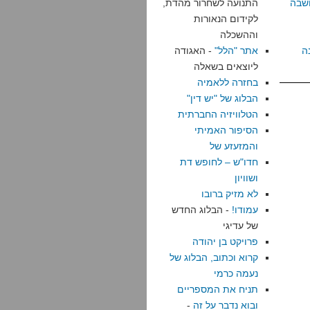
שבה
התנועה לשחרור מהדת,
לקידום הנאורות
וההשכלה
ה
אתר "הלל"
- האגודה
ליוצאים בשאלה
בחזרה ללאמיה
הבלוג של "יש דין"
הטלוויזיה החברתית
הסיפור האמיתי
והמזעזע של
חדו"ש – לחופש דת
ושוויון
לא מזיק ברובו
עמודו!
- הבלוג החדש
של עדיגי
פרויקט בן יהודה
קרוא וכתוב, הבלוג של
נעמה כרמי
תניח את המספריים
ובוא נדבר על זה
-