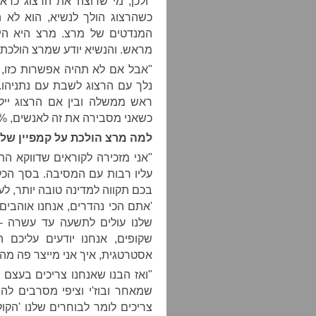
"ולכן, מי שרוצה את הרצוג כר
כשהרצוג הולך לנשיא, הוא לא 
המנדטים של מרצ. מרצ היא הי
מראש. והנשיא יודע שמרצ הולכת
"אבל אם לא תהיה אפשרות כזו, 
נלך עם הרצוג לשבת עם נתניהו. 
ראש ממשלה ובין אם הרצוג ייל
כשאני מסבירה את זה לאנשים, 99% משתכנעים."
למה מרצ הולכת על קמפיין שליל
"אני מזכירה לקוראים שדווקא התח
עליו רבות עם המסיבה. בסך הכל
בכם תקווה למדינה טובה יותר, לע
'אתם הכי נהדרים, אנחנו אוהבי
שלנו עולים לתשעה עד עשרה – '
שקופים, אנחנו יודעים עליכם 
אסטרטגית, איך אני מייצר פה מהפ
"ואז הבנו שאנחנו צריכים בעצם
שמאחר ובוז'י וציפי מסרבים לה
צריכים לומר לבוחרים שלנו 'הקו