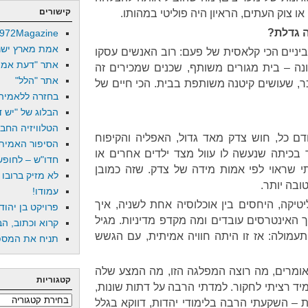
קישורים
ו צוק העתים, הראיון היה פוליטי במהותו.
ה גדלת?
972Magazine
אמת מארץ ישר
יניים הכי קלאסית של פעם: רוב האנשים עסקו
אתר "דעת אמת
ונה – בית מגורים משותף, שכנים שמכירים זה
אתר "הלל"
ר, שעושים קיטנה משותפת בבית. הכי חיים של
בחזרה ללאמיה
הבלוג של "יש די
הטלוויזיה החב
דם כל, חוש צדק מאד גדול, האפליה והקיפוח
הסיפור האמיתי
ד בכיתה שנעשה לו עוול מצד ילדים אחרים או
חדו"ש – לחופש 
שראוי לפי אמות מידה של צדק. שזה כמובן
לא מזיק ברובו
ובה יותר.
עמודו!
יטיקה, היחסים בין אוכלוסיה אחת לשניה, איך
פרויקט בן יהוד
 האינטרסים עובדים ומה מקדפ מדיניות. מגיל
קרוא וכתוב, הב
תעמולה: אז זו היתה חוויה אמיתית, עם הגשש
תניח את המספר
ומרים, מה רוצה המפלגה הזו, מה המצע שלה
קטגוריות
 תמיד רציתי לחקור. למדתי הרבה על דתות שונות,
קטגוריות
ות – השקעתי הרבה בלימודי יהדות, דווקא בגלל