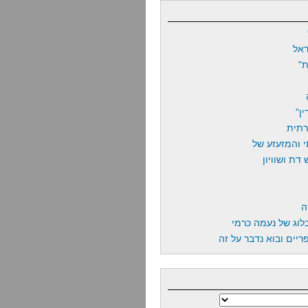
אל
"
ן"
רתית
 והמזעזע של
דת ושוויון
ה
לוג של נעמה כרמי
יים ובוא נדבר על זה