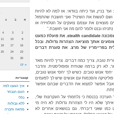
ועד בניין, ועד כיתה בוודאי. אז למה לא להיות
א
ושם לעשות את השינוי? ואני חושבת שהתמזל
א
ב
ג
ם מוצאים את עצמם צועקים על הטלוויזיה או
 נתניהו ובנט ולומר להם מה אני חושבת."
4
3
2
שמכונה
stealth candidate
. את פועלת כמעט
11
10
9
מעים אותך מוציאה הצהרות גדולות. ובכל
18
17
16
ת בפריימריז של מרצ. את סוגרת דברים
25
24
23
31
30
רית טובה, צריך כמה דברים. צריך להיות מאד
« ינו
ר, לא רק ברמה שטחית ופופוליסטית. והדבר
יחסי אנוש טובים. כשיש לך יחסי אנוש טובים,
 פוליטיקה והסכמות עם אנשים שיש לך לפעמים
קטגוריות
ם, אבל אפשר למצוא את הדברים שבהם אפשר
איך הגענו לפה
פתח.
העם הנבחר
הערכה בכנסת כי נלחמתי על העקרונות שלי,
כללי
יתך שלא היו לי הצהרות גדולות: לא היה מי
ללא גבולות
כמו שאני דיברתי. גם בנושאים אחרים לא
מחאה וחברה