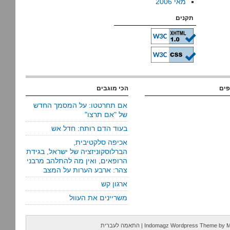
מאי 2006
תקנים
פים
הכי מוגבים
אם תחרטטו: על המסמך החדש
של "אם תרצו"
בעוד הדם רותח: חדל אש
אכיפה סלקטיבית,
הברלוסקוניזציה של ישראל, בגידת
הרופאים, ואין מה להתלהב מרבני
צהר: ארבע הערות על המצב
ארגון קש
משריינים את העוול
M
by
Indomagz Wordpress Theme
|
התאמה לעברית