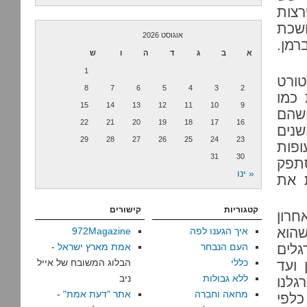
רצות
ושכת
אוגוסט 2026
רמן.
א
ב
ג
ד
ה
ו
ש
1
טורט
8
7
6
5
4
3
2
 כמו
15
14
13
12
11
10
9
ושהם
22
21
20
19
18
17
16
שנים
29
28
27
26
25
24
23
פות
31
30
תפק
« ינו
 את
קטגוריות
קישורים
חרון
שהוא
איך הגענו לפה
972Magazine
גלים
העם הנבחר
אמת מארץ ישראל
-
כללי
הבלוג המשובח של אייל
 ועד
ללא גבולות
ניב
גלנו
מחאה וחברה
אתר "דעת אמת"
-
כלפי