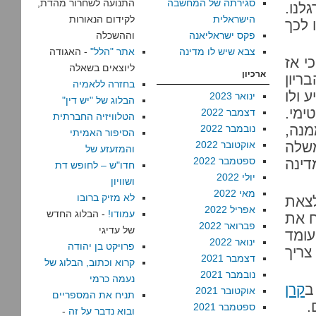
סגירתה של המחשבה
התנועה לשחרור מהדת,
לנו.
הישראלית
לקידום הנאורות
 לכך
פקס ישראליאנה
וההשכלה
צבא שיש לו מדינה
אתר "הלל"
- האגודה
י אז
ליוצאים בשאלה
ארכיון
ריון
בחזרה ללאמיה
 ולו
ינואר 2023
הבלוג של "יש דין"
יטימי.
דצמבר 2022
הטלוויזיה החברתית
מנה,
נובמבר 2022
הסיפור האמיתי
שלה
אוקטובר 2022
והמזעזע של
ספטמבר 2022
מתושבי המדינה
חדו"ש – לחופש דת
יולי 2022
ושוויון
מאי 2022
לא מזיק ברובו
לצאת
אפריל 2022
עמודו!
- הבלוג החדש
שלח את
פברואר 2022
של עדיגי
עומד
ינואר 2022
פרויקט בן יהודה
צריך
דצמבר 2021
קרוא וכתוב, הבלוג של
נובמבר 2021
נעמה כרמי
ב
קרן
אוקטובר 2021
תניח את המספריים
.
ספטמבר 2021
ובוא נדבר על זה
-