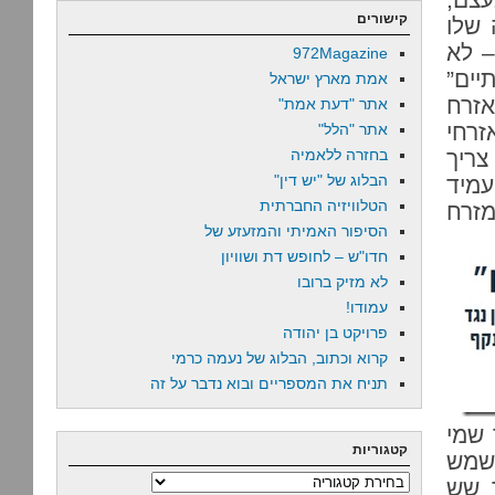
קישורים
 שלו
– לא
972Magazine
יים”
אמת מארץ ישראל
זרח
אתר "דעת אמת"
זרחי
אתר "הלל"
צריך
בחזרה ללאמיה
הבלוג של "יש דין"
עמיד
הטלוויזיה החברתית
זרח
הסיפור האמיתי והמזעזע של
חדו"ש – לחופש דת ושוויון
לא מזיק ברובו
עמודו!
פרויקט בן יהודה
קרוא וכתוב, הבלוג של נעמה כרמי
תניח את המספריים ובוא נדבר על זה
 שמי
קטגוריות
משמש
קטגוריות
 שש