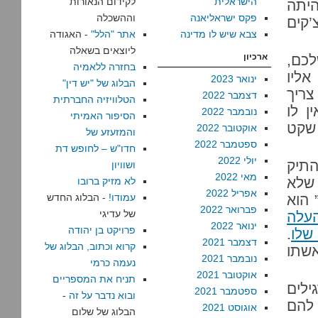
הישראלית
לקידום הנאורות
היתה
פקס ישראליאנה
וההשכלה
’קים
צבא שיש לו מדינה
אתר "הלל"
- האגודה
ליוצאים בשאלה
לכם,
ארכיון
בחזרה ללאמיה
 אליו
ינואר 2023
הבלוג של "יש דין"
צריך
דצמבר 2022
הטלוויזיה החברתית
ן לו
נובמבר 2022
הסיפור האמיתי
שקט
אוקטובר 2022
והמזעזע של
ספטמבר 2022
חדו"ש – לחופש דת
יולי 2022
התיק
ושוויון
מאי 2022
 שלא
לא מזיק ברובו
אפריל 2022
 הוא
עמודו!
- הבלוג החדש
פברואר 2022
של עדיגי
העלה
ינואר 2022
פרויקט בן יהודה
שלו
.
דצמבר 2021
קרוא וכתוב, הבלוג של
אשתו
נובמבר 2021
נעמה כרמי
אוקטובר 2021
תניח את המספריים
ילים
ספטמבר 2021
ובוא נדבר על זה
-
להם
אוגוסט 2021
הבלוג של שלום