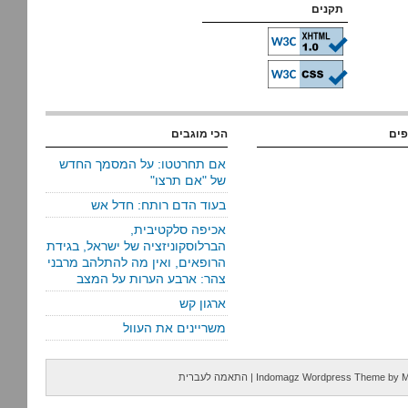
תקנים
פים
הכי מוגבים
אם תחרטטו: על המסמך החדש
של "אם תרצו"
בעוד הדם רותח: חדל אש
אכיפה סלקטיבית,
הברלוסקוניזציה של ישראל, בגידת
הרופאים, ואין מה להתלהב מרבני
צהר: ארבע הערות על המצב
ארגון קש
משריינים את העוול
M
by
Indomagz Wordpress Theme
|
התאמה לעברית