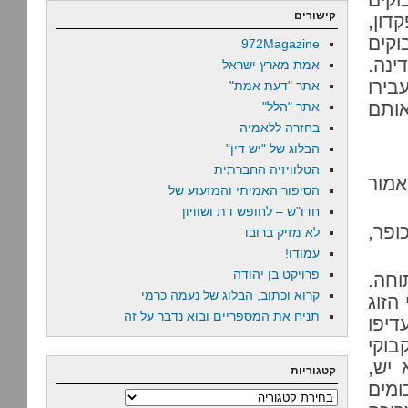
קישורים
דון,
וקים
972Magazine
ינה.
אמת מארץ ישראל
משלה נמסר שבמאי 2013, העבירו
אתר "דעת אמת"
זר, על אותם
אתר "הלל"
בחזרה ללאמיה
הבלוג של "יש דין"
הטלוויזיה החברתית
אמור
הסיפור האמיתי והמזעזע של
חדו"ש – לחופש דת ושוויון
כסוג של כופר,
לא מזיק ברובו
עמודו!
פרויקט בן יהודה
וחה.
קרוא וכתוב, הבלוג של נעמה כרמי
הזוג
תניח את המספריים ובוא נדבר על זה
דיפו
וקי
 יש,
קטגוריות
ומים
קטגוריות