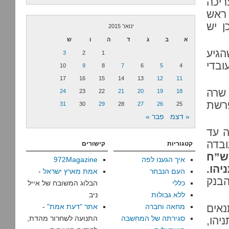
ריכה
 ראש
ן יש
ינואר 2015
א
ב
ג
ד
ה
ו
ש
הגיע
3
2
1
ובדי
10
9
8
7
6
5
4
17
16
15
14
13
12
11
שרה
24
23
22
21
20
19
18
פרשת
31
30
29
28
27
26
25
« דצמ
פבר »
ה עד
ובדה
קטגוריות
קישורים
 שנשלח למדינה על סך 4,000 ש”ח
איך הגענו לפה
972Magazine
הו.
העם הנבחר
אמת מארץ ישראל
-
הבנק
כללי
הבלוג המשובח של אייל
ללא גבולות
ניב
אים
מחאה וחברה
אתר "דעת אמת"
-
סגירתה של המחשבה
התנועה לשחרור מהדת,
יהו,