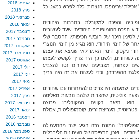
אפריל 2018
ל אכילת שרימפס. הנצרות יכלה לפרש כמעט כל
מרץ 2018
פברואר 2018
פוביה והפכה למקובלת בתרבות היהודית
ינואר 2018
מדוע הפכה ההומופוביה היהודית, שעד לעשורים
דצמבר 2017
 לסימן היכר של חובשי הכיפות? ההסבר שלי
נובמבר 2017
ר של הימין היהודי, הוא מגיע מן הימין הנוצרי
אוקטובר 2017
רי ניקסון. הימין האמריקאי שמצא את עצמו
ספטמבר 2017
ה לשחורים, ולשם כך היה צריך לקושש לעצמו
אוגוסט 2017
ים לפחות, מצביעים שחורים נטו להצביע
יולי 2017
פלגת ההפרדה), וכדי לעשות את זה היה צריך
יוני 2017
מאי 2017
בדים, שמעתה היו צריכים להתחרות עם שחורים
אפריל 2017
פעה פוליטית, שהצרות שלהם נובעות מאליטה
מרץ 2017
הוא תיאר בקווים המקובלים: פרוצה
פברואר 2017
פטריוטית, מעריצת זרים, קוסמופוליטית, אכולת
ינואר 2017
דצמבר 2016
נובמבר 2016
ופוליטית”: המונח הזה הגיע ישר מהתעמולה
ספטמבר 2016
”יהודים.” ואכן, התפיסה של העיתונות הליברלית
אוגוסט 2016