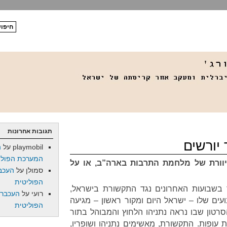
תגובות אחרונות
 יורשים
playmobil
על
ה
המערכת הפולי
יוורת של מלחמת התרבות בארה”ב, או על
סמולן
על
העכב
הפוליטית
ך בשבועות האחרונים נגד התקשורת בישראל,
רועי
על
העכברו
ים שלו – ישראל היום ומקור ראשון – מגיעה
הפוליטית
רטון שבו נראה נתניהו הלחוץ והמבוהל בתור
 עופות. התקשורת, מאשימים נתניהו ושופריו,