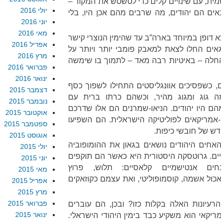
ית, עם שינויים קלים כדי לטשטש את המקור –
יולי 2016
אים הם יהודים, מה שרבים מהם אכן היו, בלי
יוני 2016
מאי 2016
 דופן במיוחד בארה”ב עד שהימין הנוצרי קישר
אפריל 2016
גאים החלו לצאת למאבק פומבי יותר ויותר על
מרץ 2016
חלה – באיטיות רבה מאד – לתמוך בו שימשה
פברואר 2016
ינואר 2016
ם, כשפסיכים אוונגליסטים התחילו לשפוך כסף
דצמבר 2015
זה גוג ומגוג מהיר, וכשהם כרתו ברית עם
נובמבר 2015
הם היו יהודים. הניאו-שמרנים הם אלו שדרכם
אוקטובר 2015
-אמריקאים לפוליטיקה הישראלית. הם השפיעו
ספטמבר 2015
דש של חובשי כיפות.
אוגוסט 2015
האחים היהודים נושאים בגאון את ההומופוביה
יולי 2015
ים. גרוטסקה היסטורית היא כאשר הם תוקפים
יוני 2015
ם אנטישמיים קלאסיים: תלוש, פרוץ
מאי 2015
אכול אשמה, קוסמופוליטי, ואת עצמם כקוזאקים
אפריל 2015
מרץ 2015
פברואר 2015
הרעיונות האלה בקלות כזו? ובכן, הם עוברים
ינואר 2015
ריקאי הוא משקיע כבד בימין היהודי הישראלי.