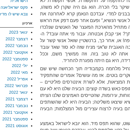
יאה להתקפה על התקשורת. אנשי תקשורת לא
הישראלית
שיקר בלי הכרה. הוא גם היה שקרן לא משהו,
פקס ישראליאנה
בבנים למדי. עבדכם הנאמן קרא לאחרונה את
צבא שיש לו מדינ
כל אנשי הנשיא,” ופעם אחר פעם דפק את הראש
ארכיון
זה מתחיל מהארכת המעצר של האנשים שנלכדו
ינואר 2023
תך? אני קבלן אבטחה. עבור מי אתה עובד? ה-
דצמבר 2022
הפה! או, אחר כך, ברנשטיין שואל אנשי קשר על
נובמבר 2022
 האגבית ש”אני מניח שזה לא סוד שאד עובד
אוקטובר 2022
סוד, אתה לא טוב בזה. וזה ממשיך משם, וככל
ספטמבר 2022
ידה, היא גם היתה מפגרת להחריד.
יולי 2022
התחיל מלחמה בקמבודיה תוך הכחשה שיש שם
מאי 2022
רים בוטים. אז מה עושים? אומרים שהתפקיד
אפריל 2022
המציאות, אלא לשרת אינטרסים פוליטיים –
פברואר 2022
תופס כאש בשדה קוצים: הבעיה שלנו היא לא עם
ינואר 2022
ווחות, עירומות, שהטייסים האמיצים שלנו הציתו
דצמבר 2021
יא שיצאו משליטה; הבעיה היא לא שהשותפים
נובמבר 2021
הם בעיה לרצוח עצירים מול המצלמות; הבעיה
אוקטובר 2021
ספטמבר 2021
 פשוט, שהוא תפס מיד. הוא יובא לישראל באמצע
אוגוסט 2021