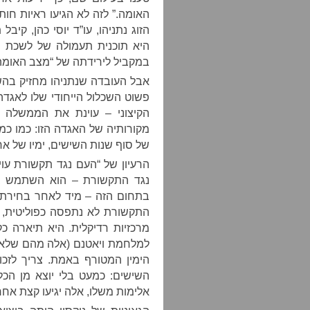
האומה.” לזה לא הגיעו ראיות חו
היא תוכנית תעמולה של לשכת נת
במקביל לירידתה של “מצב האומה
אבל העובדה שנתניהו מחזיק בהש
פשוט השכלול הייחודי שלו לאגד
הקיצוני – עוינת את הממשלה
מקורותיה של האגדה הזו: כמו כמ
של סוף שנות השישים, ימיו של אח
הרעיון של “העם נגד תקשורת עוינ
נגד התקשורת – הוא השתמש בספ
התקשורת לא נתפסה כפוליטית, 
מרכזיות רדיקלית. היא תיארה כק
למלחמת ויאטנם (אלה מהם שלא ב
הימין המטורף באמת. צריך לזכ
השישים: כמעט בלי יוצא מן הכלל
אלימות משלו, אלה יגיעו קצת אחר 