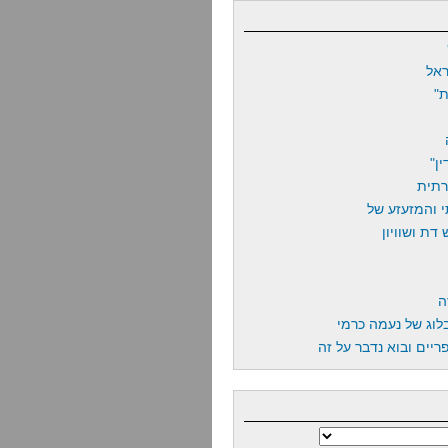
אל
"
ן"
רתית
 והמזעזע של
דת ושוויון
ה
לוג של נעמה כרמי
יים ובוא נדבר על זה