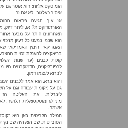
הומוסקסואליות; הוא אוסר גם ע
איסור כאלגורי. לא את זה.
אז איך הגיעה פתאום ההומו
האורתודוקסית? או, ליתר דיוק, 
האחרונים היתה על מבער אחורי,
הוא שכמו כמעט כל רעיון מרכזי אח
האמריקאי. הימין האמריקאי שאח
בריאקציה להענקת זכויות ההצבע
קולות לבנים (עד שנות השלוש
לרפובליקנים; הדמוקרטים היו מ
לברוא לעצמו דמון.
והוא ברא. הוא אמר ללבנים העו
גם על מקומות עבודה וגם על הש
ליברלית. את האליטה הזו 
מינית/הומוסקסואלית, תלושה, לא 
אשמה.
המילה הקריטית כאן היא “קוסמ
הסובייטית, שם הוא היה שם נקי ל