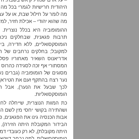
היהודית חרישיות לגמרי בכל מה
מה לומר על חילול שבת, או על 
מה שהוא יהודי – אכילת חזיר, למ
ההומופוביה היא בכלל נוצרית. 
תרבות פגאנית, שבחלקים ניכר
הומוסקסואליים, ללא חדירה, בי
למקובל; בחלקים נרחבים של ה
אדריאנוס השאיר מאחוריו פסלי
המסתורי אף זכה לסגידה כהרוס או
מסוגים של הומופוביה (גברים נ
נער רצח בהתקף זעם את הטיראן 
לכך שבעל את הנער), אבל הע
הומוסקסואליות.
כת המוות הנוצרית, שייחלה לח
ושהתירה בקושי יחסי מין לשם הת
אבות הכנסיה גינו את הפגאנים, פ
הבידור המקובלת היתה הזירה), ל
היתה מקובלת), לא רק כעובדי דמ
הומוסקסואלית. למה נבחר דווקא