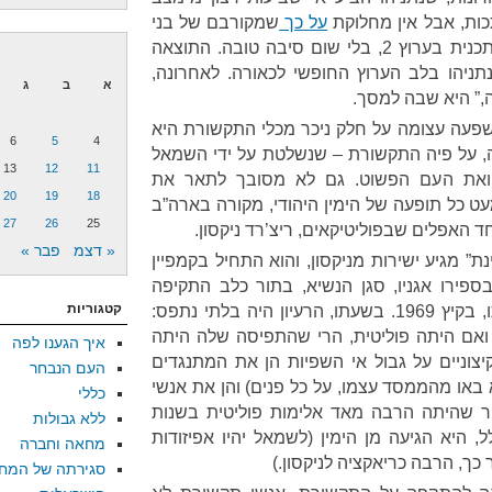
תכות, אבל אין מחלוקת
על כך
שמקורבם של בני
הזוג נתניהו, עו”ד יוסי כהן, קיבל תכנית בערוץ 2, בלי שום סיבה טובה. התוצאה
ניהו בלב הערוץ החופשי לכאורה. לאחרונה,
א
ב
ג
,” היא שבה למסך.
פעה עצומה על חלק ניכר מכלי התקשורת היא
6
5
4
ה, על פיה התקשורת – שנשלטת על ידי השמאל
13
12
11
 ואת העם הפשוט. גם לא מסובך לתאר את
20
19
18
עט כל תופעה של הימין היהודי, מקורה בארה”ב
27
26
25
ד האפלים שבפוליטיקאים, ריצ’רד ניקסון.
« דצמ
פבר »
ת” מגיע ישירות מניקסון, והוא התחיל בקמפיין
ירו אגניו, סגן הנשיא, בתור כלב התקיפה
קטגוריות
בתחום הזה – מיד לאחר בחירתו, בקיץ 1969. בשעתו, הרעיון היה בלתי נתפס:
ואם היתה פוליטית, הרי שהתפיסה שלה היתה
איך הגענו לפה
יצוניים על גבול אי השפיות הן את המתנגדים
העם הנבחר
או מהממסד עצמו, על כל פנים) והן את אנשי
כללי
ור שהיתה הרבה מאד אלימות פוליטית בשנות
ללא גבולות
, היא הגיעה מן הימין (לשמאל יהיו אפיזודות
מחאה וחברה
כך, הרבה כריאקציה לניקסון.)
סגירתה של המח