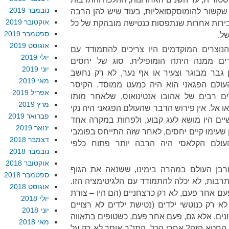
נובמבר 2019
 שקשור להומוסקסואליות, בעוד שיש להן הרבה
אוקטובר 2019
עבירות אחרות שנתפסות כנטישה מובהקת של כל
ספטמבר 2019
של.
אוגוסט 2019
הנוצרים המוקדמים היו צריכים להתמודד עם
יולי 2019
ים ממנה היתה הומופילית. סוג של יחסים
יוני 2019
ן גבר מבוגר וצעיר או אף נער, לא רק נחשב
מאי 2019
עולם הפגאני הוא היה כמעט ממוסד. הקיסר
אפריל 2019
ם רבים של אהובו אנטינואוס, שלאחר מותו
מרץ 2019
 אל. אין פירוש הדבר שהעולם הפגאני היה נקי
פברואר 2019
שיים היו מושא לעג קבוע, ולפחות במקרה אחד
ינואר 2019
שעימו קיים יחסים, לאחר שזה התייחס בפומבי
דצמבר 2018
ולם הקלאסי היה הרבה יותר פתוח כלפי
נובמבר 2018
אוקטובר 2018
ורבן העולם במהרה בימינו, ששנאה את הגוף
ספטמבר 2018
רבות, לא יכלה להתמודד עם הלגיטימציה הזו.
אוגוסט 2018
עם אחר פעם, לא רק כרצחניים (הם היו – צורת
יולי 2018
א רק כנוטשי ילדים (נטישת ילדים לא רצויים
יוני 2018
ונים, אלא גם, פעם אחר פעם, כשטופים בתאווה
מאי 2018
 החטא הזה? אחרי הכל, התנ”ך אוסר לא רק על