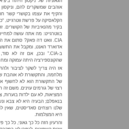
הגאוניות של ניקסון היתה ביצ
אוהבים שמשקרים להם, וניקסון 
והקיף את עצמו בקושרי קשר חו
הקלאסיקה על פרשת ווטרגייט, “
בקיר מהנאיביות של הקושרים. 
בווטרגייט: מה אתה עושה למחיי
CIA. וואט דה פאק? סתום את 
אדוארד האנט, ומקבל את התשובה
ב-CIA.” ובכן, אם זה לא 
שהקונספירציה היתה עמוקה ומחר
אז היה צריך לשקר לציבור ול
מלחמה, והתקשורת לא אוהבת שק
של התקשורת הוא לא לחשוף את 
רצוי של גורמים עוינים. משם זה 
המציאות, לא עם ילדות בוערות, צ
בנאפלם; הבעיה היא לא צבא ונש
שלנו רוצחים סאדיסטים, שאין ל
היא המצלמות.
והרעיון הזה כל כך גאוני, כל כך