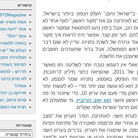
קישורים
”ישראל היום,” העלון הנפוץ ביותר בישראל,
972Magazine
רכש לאחרונה גם את “מקור ראשון.” לאף אחד לא
אמת מארץ ישר
 רגב, אבל בימין נהגו להתגאות שמקור ראשון
אתר "דעת אמת
הם. תוך זמן קצר, אפשר היה לראות איך מקור
אתר "הלל"
עוד גרורה של לשכת נתניהו. עדיין לא שום דבר
בחזרה ללאמיה
אש הממשלה, אבל ברור שהעורכים חושבים
הבלוג של "יש די
שיעצבן את הלשכה.
הטלוויזיה החב
הסיפור האמיתי
ואולי אין דוגמא טובה יותר לשליטה הזו מאשר
חדו"ש – לחופש 
העובדה שבאמצע הפגנת הענק של 2011, שהוציאה כחצי מיליון לרחובות,
לא מזיק ברובו
י הופסק באמצע. נתניהו שמר לעצמו, לא
עמודו!
הוא לא עושה שם יותר מדי – לא לעשות יותר
פרויקט בן יהוד
מדי זו התמחות שלו – אבל הוא חונק מדי פעם את ערוץ 10, כדי שיזכור מי פה
קרוא וכתוב, הב
ראשון והשני
הוא יואב הורוביץ
, מי שמעולם לא
תניח את המספר
ם תרצו” עשרות אלפי שקלים.
ם לערוץ השני. לאחרונה, הסיר הערוץ את “מצב
שעברה לערוץ 10, כשבוע אחרי שזו פרסמה סאטירה על סתימת הפיות
קטגוריות
מה, או שיסגרו את הערוץ. בכירים בערוץ השני
קטגוריות
רונות, שנתניהו הביע אי שביעות רצון מ”מצב