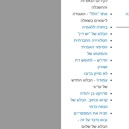
לקידום הנאורות
וההשכלה
ה
אתר "הלל"
- האגודה
ליוצאים בשאלה
בחזרה ללאמיה
הבלוג של "יש דין"
הטלוויזיה החברתית
הסיפור האמיתי
והמזעזע של
חדו"ש – לחופש דת
ושוויון
לא מזיק ברובו
עמודו!
- הבלוג החדש
של עדיגי
פרויקט בן יהודה
קרוא וכתוב, הבלוג של
נעמה כרמי
תניח את המספריים
ובוא נדבר על זה
-
הבלוג של שלום