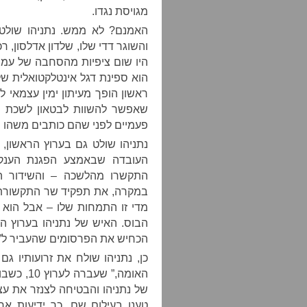
מגויסת נגדו.
האמנם? לא ממש. נתניהו שולט ב
והשוגר דדי שלו, שלדון אדלסון, 
היו שום ציפיות מהסחבה של עמוס
הוא ספינת דגל אינטלקטואלית של
ראשון הופך מעיתון ימין עצמאי ל
שאפשר להשוות לבטאון לשכת ר
פעמיים לפני שהם כותבים משהו 
נתניהו שולט גם בערוץ הראשון, 
התקשרו מהלשכה – והשידור הח
במקרה, את תפקיד שר התקשורת; 
הבוס. האיש של נתניהו בערוץ ה
הכחיש את הפרסומים שהעביר ל”א
כן, נתניהו שולח את זרועותיו ג
האומה,” 
של נתניהו והבטיחה לצנזר את עצ
טענו בעילום שם, כך ידיעות אח