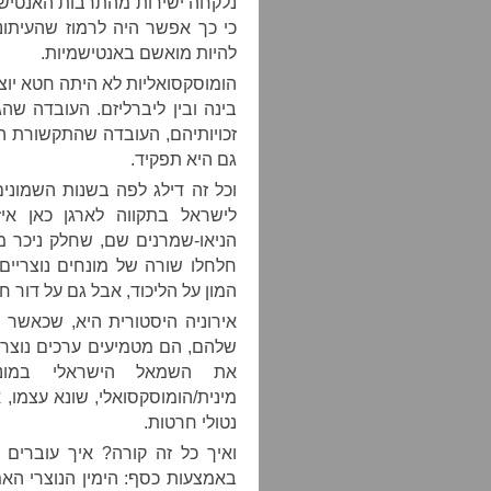
נלקחה ישירות מהתרבות האנטישמ
כי כך אפשר היה לרמוז שהעיתונ
להיות מואשם באנטישמיות.
הומוסקסואליות לא היתה חטא יוצא
בינה ובין ליברליזם. העובדה שה
זכויותיהם, העובדה שהתקשורת ה
גם היא תפקיד.
וכל זה דילג לפה בשנות השמוני
לישראל בתקווה לארגן כאן אי
הניאו-שמרנים שם, שחלק ניכר מ
חלחלו שורה של מונחים נוצריים
המון על הליכוד, אבל גם על דור ח
אירוניה היסטורית היא, שכאשר 
שלהם, הם מטמיעים ערכים נוצרי
את השמאל הישראלי במונחי
מינית/הומוסקסואלי, שונא עצמו, 
נטולי חרטות.
ואיך כל זה קורה? איך עוברים 
באמצעות כסף: הימין הנוצרי האמ