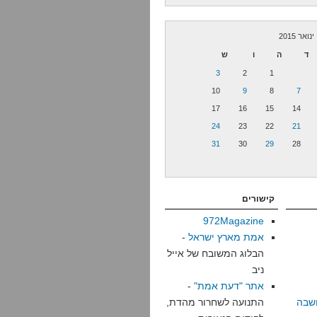
ינואר 2015
ד
ה
ו
ש
3
2
1
10
9
8
7
17
16
15
14
24
23
22
21
31
30
29
28
קישורים
972Magazine
אמת מארץ ישראל
-
הבלוג המשובח של אייל
ניב
אתר "דעת אמת"
-
שבה
התנועה לשחרור מהדת,