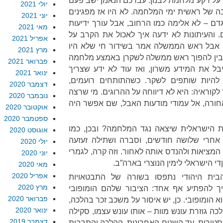
 על רקע מלחמת לבנון. עבדכם הנאמן ישב פעם
יולי 2021
בה של ראשית ימי המלחמה. לא היו אז מפגינים
יוני 2021
ם – לא אלימה כמו הרחוב, אבל עורך ידיעות
מאי 2021
. והעיתונות לא ידעה איך לאכול את הקרב על
אפריל 2021
, אבל ראש הממשלה אמר בשידור חי שלא היו
מרץ 2021
 בין להפוך ראש ממשלה לשקרן באמצע מלחמה
פברואר 2021
יבל את המידע משרון, ואז עוד לא ידע שצריך
ינואר 2021
 להיות שותפים לשקר. כשהתותחים רועמים,
דצמבר 2020
קוראיה: היא לא דיווחה על ההרוגים. מי שרצה
נובמבר 2020
אחורה, אל עמודי מודעות האבל, שם אפשר היה
אוקטובר 2020
ספטמבר 2020
ת הישראלית שיצאה נגד המלחמה? ובכן, כמו
אוגוסט 2020
אחרי שלושה חודשים, וסברה ושתילה זעזעה
יולי 2020
המציאות ולהנדס אותה לאחור. וזה קרה, לגמרי
יוני 2020
י הישראלי לימין הנוצרי בארה”ב.
מאי 2020
אפריל 2020
בית היהודי נתפסו בשורה של התבטאויות
מרץ 2020
יך להפתיע אף אחד: הציבור שלהם הומופובי
פברואר 2020
 הומופובי. כן, יש איסור על משכב זכר בהלכה,
ינואר 2020
לכה גוזרת עונש מוות – אותו עונש עצמו, סקילה
דצמבר 2019
טורית, עד השנים האחרונות, ההלכה והתרבות