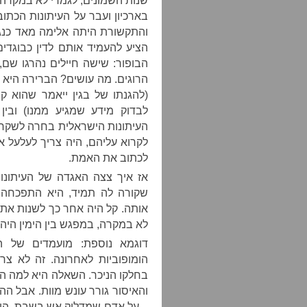
שנות השמונים, לגמרי לא במקרה
בארכיון ועבר על העיתונות הכתו
והתקשורת היתה אלימה מאד כנגד
הציע להעמיד אותם לדין כבוגדים
הבופור: שישה חיילים נהרגו שם
הרוגים. מה עושים? הברירה היא
(להגנתו של בגין ייאמר שהוא ק
לבדוק מידע שמגיע ממנו) ובין
העיתונות הישראלית בחרה לשקר ל
לקרוא עליהם, היה צריך לעלעל 
לכתוב את האמת.
אז איך צצה האגדה של העיתונו
שקורה לה תמיד, היא התפכחה 
אותה. קל היה אחר כך לשנות את 
לא במקרה, במפגש בין הימין היהןד
דוגמא נוספת: מועמדים של ה
הומופוביות לאחרונה. זה לא צר
בחלקו הניכר. השאלה היא למה הוא
והאיסור גורר עונש מוות. אבל הה
– על אדם שמדליק אש בשבת. היס