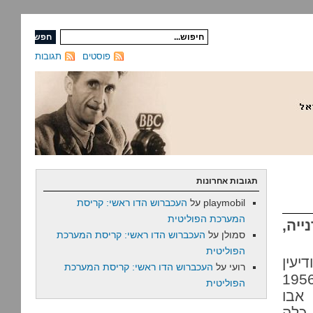
פוסטים
תגובות
תגובות אחרונות
playmobil
על
העכברוש הדו ראשי: קריסת
המערכת הפוליטית
יה,
סמולן
על
העכברוש הדו ראשי: קריסת המערכת
הפוליטית
יעין
רועי
על
העכברוש הדו ראשי: קריסת המערכת
ם פוליטיים, החל מזיוף תקיפות של פדאיון ב-1956
הפוליטית
אבו
ריך לדפוק את אש”ף” של רפול ב-1982, כלה