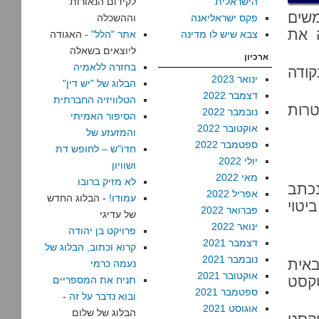
הישראלית
לקידום הנאורות
שים
פקס ישראליאנה
וההשכלה
 את
צבא שיש לו מדינה
אתר "הלל"
- האגודה
ליוצאים בשאלה
ארכיון
בחזרה ללאמיה
קודה
ינואר 2023
הבלוג של "יש דין"
דצמבר 2022
הטלוויזיה החברתית
טרות
נובמבר 2022
הסיפור האמיתי
אוקטובר 2022
והמזעזע של
ספטמבר 2022
חדו"ש – לחופש דת
יולי 2022
ושוויון
מאי 2022
לא מזיק ברובו
נכתב
אפריל 2022
עמודו!
- הבלוג החדש
יטוי
פברואר 2022
של עדיגי
ינואר 2022
פרויקט בן יהודה
דצמבר 2021
קרוא וכתוב, הבלוג של
נובמבר 2021
באית
נעמה כרמי
אוקטובר 2021
טקסט
תניח את המספריים
ספטמבר 2021
ובוא נדבר על זה
-
אוגוסט 2021
הבלוג של שלום