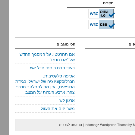
תקנים
פים
הכי מוגבים
אם תחרטטו: על המסמך החדש
של "אם תרצו"
בעוד הדם רותח: חדל אש
אכיפה סלקטיבית,
הברלוסקוניזציה של ישראל, בגידת
הרופאים, ואין מה להתלהב מרבני
צהר: ארבע הערות על המצב
ארגון קש
משריינים את העוול
M
by
Indomagz Wordpress Theme
|
התאמה לעברית