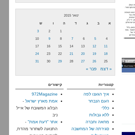
ינואר 2015
א
ב
ג
ד
ה
ו
ש
3
2
1
10
9
8
7
6
5
4
17
16
15
14
13
12
11
24
23
22
21
20
19
18
31
30
29
28
27
26
25
« דצמ
פבר »
קטגוריות
קישורים
איך הגענו לפה
972Magazine
העם הנבחר
אמת מארץ ישראל
-
כללי
הבלוג המשובח של אייל
ללא גבולות
ניב
מחאה וחברה
אתר "דעת אמת"
-
סגירתה של המחשבה
התנועה לשחרור מהדת,