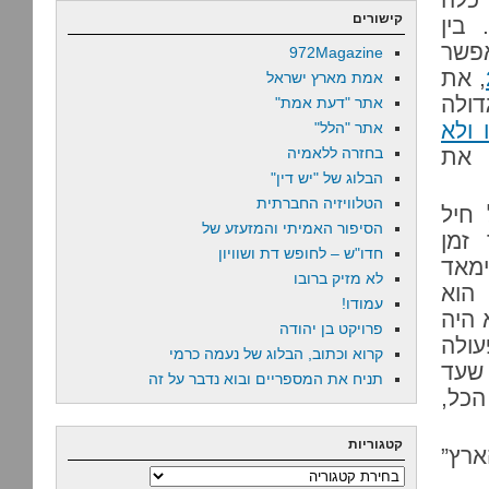
קישורים
בין
אפשר
972Magazine
, את
אמת מארץ ישראל
דולה
אתר "דעת אמת"
 ולא
אתר "הלל"
 את
בחזרה ללאמיה
הבלוג של "יש דין"
הטלוויזיה החברתית
 חיל
הסיפור האמיתי והמזעזע של
זמן
חדו"ש – לחופש דת ושוויון
ימאד
לא מזיק ברובו
 הוא
עמודו!
 היה
פרויקט בן יהודה
עולה
קרוא וכתוב, הבלוג של נעמה כרמי
שעד
תניח את המספריים ובוא נדבר על זה
יה ג’וניור, בן 20 בסך הכל,
קטגוריות
ארץ”
קטגוריות