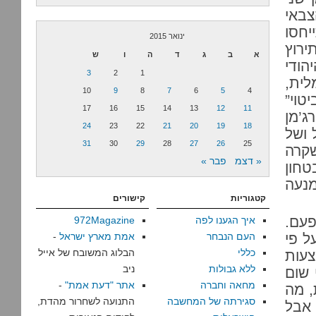
צבאי
יחסו
ינואר 2015
ירוץ
א
ב
ג
ד
ה
ו
ש
הודי
3
2
1
לית,
10
9
8
7
6
5
4
טוי”
17
16
15
14
13
12
11
ג’מן
24
23
22
21
20
19
18
 ושל
31
30
29
28
27
26
25
שקרה
« דצמ
פבר »
טחון
מנעה
קטגוריות
קישורים
עם.
איך הגענו לפה
972Magazine
ל פי
העם הנבחר
אמת מארץ ישראל
-
כללי
הבלוג המשובח של אייל
צעות
ללא גבולות
ניב
 שום
מחאה וחברה
אתר "דעת אמת"
-
, מה
סגירתה של המחשבה
התנועה לשחרור מהדת,
 אבל