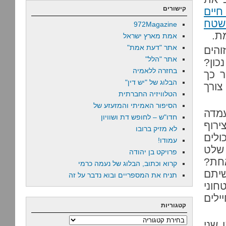
קישורים
חיים
 שטח
972Magazine
ת.
אמת מארץ ישראל
אתר "דעת אמת"
והים
אתר "הלל"
כון?
בחזרה ללאמיה
 כך
הבלוג של "יש דין"
צורך
הטלוויזיה החברתית
הסיפור האמיתי והמזעזע של
עמדה
חדו"ש – לחופש דת ושוויון
ירוף
לא מזיק ברובו
ולים
עמודו!
 שלט
פרויקט בן יהודה
אחת?
קרוא וכתוב, הבלוג של נעמה כרמי
שיתם
תניח את המספריים ובוא נדבר על זה
חוני
ילים
קטגוריות
קטגוריות
 שני