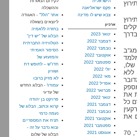
הישראלית
לקידום הנאורות
ירוץ
פקס ישראליאנה
וההשכלה
צבא שיש לו מדינה
אתר "הלל"
- האגודה
ירוץ
ליוצאים בשאלה
ארכיון
י שקלים
בחזרה ללאמיה
בדרך
ינואר 2023
הבלוג של "יש דין"
דצמבר 2022
הטלוויזיה החברתית
נובמבר 2022
מג”ב
הסיפור האמיתי
אוקטובר 2022
מלמד
והמזעזע של
ספטמבר 2022
 שלו,
חדו"ש – לחופש דת
יולי 2022
ושוויון
 ללא
מאי 2022
לא מזיק ברובו
דובר
אפריל 2022
עמודו!
- הבלוג החדש
מספק
פברואר 2022
של עדיגי
ת את
ינואר 2022
פרויקט בן יהודה
ם כל
דצמבר 2021
קרוא וכתוב, הבלוג של
קעין
נובמבר 2021
נעמה כרמי
ם את
אוקטובר 2021
תניח את המספריים
ספטמבר 2021
ובוא נדבר על זה
-
אבל המתנה הזו מורכבת משני דברים. אחד מהם, כאמור, 70
אוגוסט 2021
הבלוג של שלום