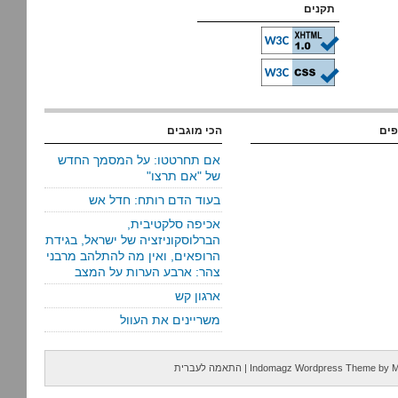
תקנים
פים
הכי מוגבים
אם תחרטטו: על המסמך החדש
של "אם תרצו"
בעוד הדם רותח: חדל אש
אכיפה סלקטיבית,
הברלוסקוניזציה של ישראל, בגידת
הרופאים, ואין מה להתלהב מרבני
צהר: ארבע הערות על המצב
ארגון קש
משריינים את העוול
M
by
Indomagz Wordpress Theme
|
התאמה לעברית