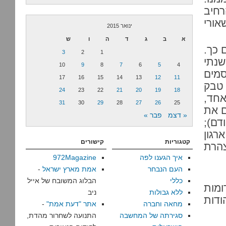
רחיב
אורי
ינואר 2015
א
ב
ג
ד
ה
ו
ש
 כך.
3
2
1
שנתי
10
9
8
7
6
5
4
מים
17
16
15
14
13
12
11
טבק
24
23
22
21
20
19
18
אחד,
31
30
29
28
27
26
25
ם את
« דצמ
פבר »
ם);
רגון
קטגוריות
קישורים
הרת
איך הגענו לפה
972Magazine
העם הנבחר
אמת מארץ ישראל
-
כללי
הבלוג המשובח של אייל
ומות
ללא גבולות
ניב
ודות
מחאה וחברה
אתר "דעת אמת"
-
סגירתה של המחשבה
התנועה לשחרור מהדת,