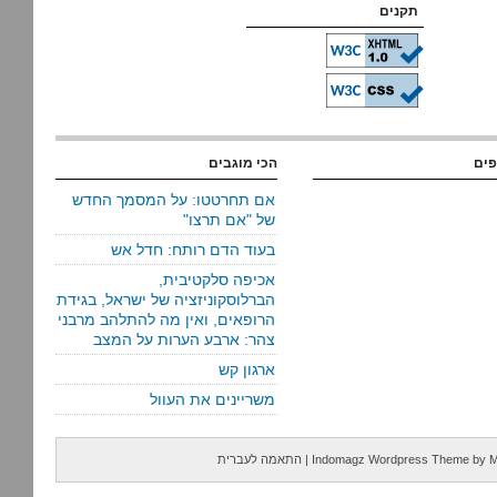
תקנים
פים
הכי מוגבים
אם תחרטטו: על המסמך החדש
של "אם תרצו"
בעוד הדם רותח: חדל אש
אכיפה סלקטיבית,
הברלוסקוניזציה של ישראל, בגידת
הרופאים, ואין מה להתלהב מרבני
צהר: ארבע הערות על המצב
ארגון קש
משריינים את העוול
M
by
Indomagz Wordpress Theme
|
התאמה לעברית