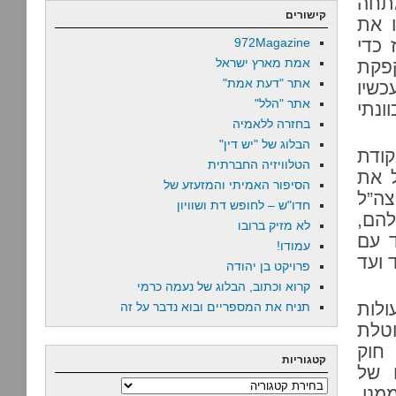
מתחה
קישורים
 את
 כדי
972Magazine
אמת מארץ ישראל
פקת
אתר "דעת אמת"
כשיו
אתר "הלל"
ונתי
בחזרה ללאמיה
הבלוג של "יש דין"
קודת
הטלוויזיה החברתית
ל את
הסיפור האמיתי והמזעזע של
צה”ל
חדו"ש – לחופש דת ושוויון
הם,
לא מזיק ברובו
ד עם
עמודו!
 ועד
פרויקט בן יהודה
קרוא וכתוב, הבלוג של נעמה כרמי
לות
תניח את המספריים ובוא נדבר על זה
וטלת
חוק
קטגוריות
ו של
קטגוריות
מנו.