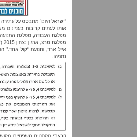
“ישראל היום” מתבסס על עתירה שה
אותו לעתים קרובות בעניינים מ
מפלגת העבודה, מפלגת התנועה (ש
אייל ארד, ותנועת “קול אחד.” ה
נתניהו.
קראתי טקסטים משפטיים מקושקש