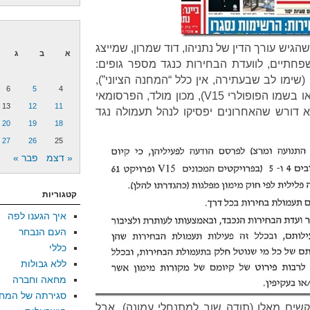
גיש עורך הדין של נתניהו, דוד שמרון, שמייצג
א
ב
ג
שפחתיים, לוועדת הבחירות כנגד מספר גופים:
ימו לב שבעתירה, אין כלל “המחנה הציוני”),
6
5
4
מפלגת מרצ, ארגון נצחון 2015 (או בשמו הפופולרי V15), מכון מולד, הפרסומאי
13
12
11
וא דורש שהאחרונים יפסיקו לנהל תעמולה נגד
20
19
18
27
26
25
« דצמ
פבר »
קטגוריות
איך הגענו לפה
העם הנבחר
כללי
ללא גבולות
מחאה וחברה
סגירתה של המח
ים מאלו (תודה שוב למתנחלי עמונה), אבל