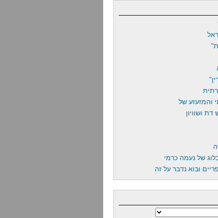
אל
"
ן"
רתית
 והמזעזע של
דת ושוויון
ה
לוג של נעמה כרמי
יים ובוא נדבר על זה