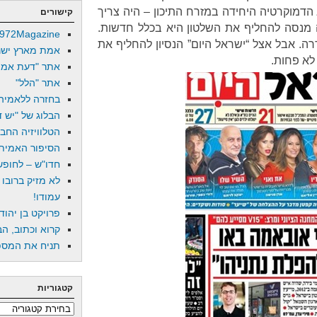
הדמוקרטיה היחידה במזרח התיכון – היה צריך
קישורים
 מנסה להחליף את השלטון היא בכלל חדשות.
972Magazine
רה. אבל אצל “ישראל היום” הנסיון להחליף את
אמת מארץ ישר
לא פחות.
אתר "דעת אמת
אתר "הלל"
בחזרה ללאמיה
הבלוג של "יש די
הטלוויזיה החב
הסיפור האמיתי
חדו"ש – לחופש 
לא מזיק ברובו
עמודו!
פרויקט בן יהוד
קרוא וכתוב, הב
תניח את המספר
קטגוריות
קטגוריות