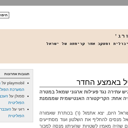
תגובות אחרונות
יל באמצע החדר
playmobil
על
ה
המערכת הפולי
גיש עתירה נגד פעילות ארגוני שמאל במטרה
סמולן
על
העכב
עיה אחת: הקריקטורה האנטישמית שמממנת
הפוליטית
רועי
על
העכברו
אל היום, יצא אתמול (ו’) בכותרת שאמורה
הפוליטית
ל מנסים להחליף את השלטון ועוד מסתייעים
ם שהיה מאמין לשטויות שהעיתון מנסה למכור