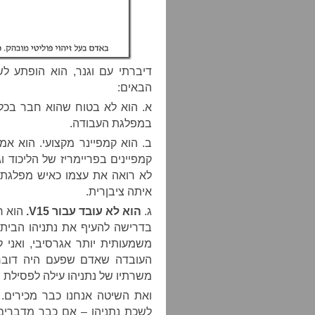
דיברתי עם וגנר, הוא הופתע לש
הבאים:
א. הוא לא בטוח שהוא חבר בכל
במפלגת העבודה.
ב. הוא קמפיינר מקצועי. הוא אמ
קמפיינים בפריימריז של הליכוד ו
לא רואה את עצמו כאיש מפלגת ה
איתה ציבןרית.
ג.
הוא לא עובד עבור
V15
.
הוא ר
בדרישה להעיף את נתניהו הביתה
העובדה שאדם שפעם היה דובר 
משרתיו של נתניהו עילה לפסילת ה
ואת השיטה אנחנו כבר מכירים. 
לשכת נתניהו – אם כבר מדברים 