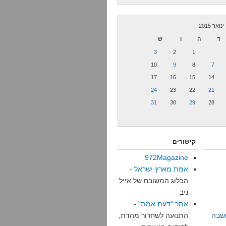
ינואר 2015
ד
ה
ו
ש
3
2
1
10
9
8
7
17
16
15
14
24
23
22
21
31
30
29
28
קישורים
972Magazine
אמת מארץ ישראל
-
הבלוג המשובח של אייל
ניב
אתר "דעת אמת"
-
שבה
התנועה לשחרור מהדת,