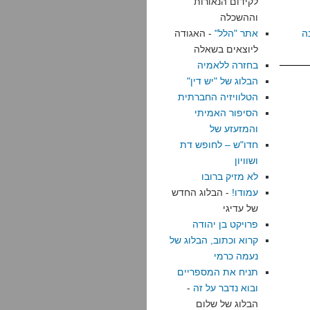
לקידום הנאורות
וההשכלה
ה
אתר "הלל"
- האגודה
ליוצאים בשאלה
בחזרה ללאמיה
הבלוג של "יש דין"
הטלוויזיה החברתית
הסיפור האמיתי
והמזעזע של
חדו"ש – לחופש דת
ושוויון
לא מזיק ברובו
עמודו!
- הבלוג החדש
של עדיגי
פרויקט בן יהודה
קרוא וכתוב, הבלוג של
נעמה כרמי
תניח את המספריים
ובוא נדבר על זה
-
הבלוג של שלום