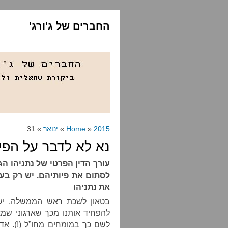
החברים של ג'ורג'
2015
»
Home
»
ינואר
» 31
נא לא לדבר על הפ
עורך הדין הפרטי של נתניהו ה
לסתום את פיותיהם. יש רק ב
את נתניהו
בטאון לשכת ראש הממשלה, ישר
להפחיד אותנו מכך שארגוני שמא
לשם כך במומחים מחו”ל (!). אד